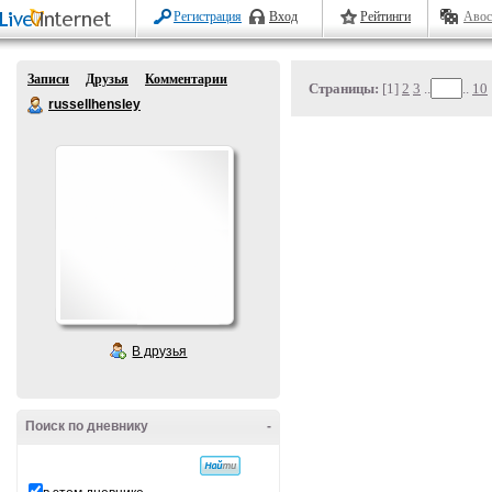
Регистрация
Вход
Рейтинги
Авос
Записи
Друзья
Комментарии
Страницы:
[1]
2
3
..
..
10
russellhensley
В друзья
Поиск по дневнику
-