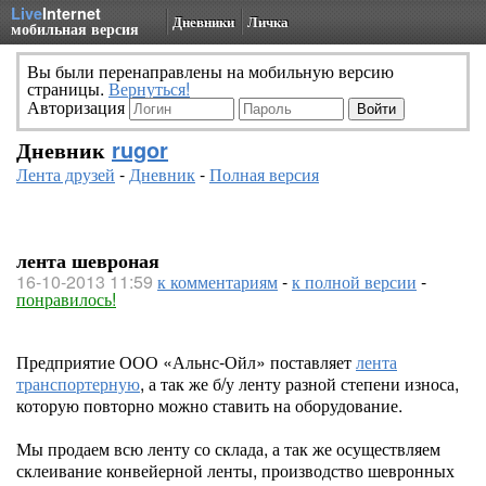
Live
Internet
Дневники
Личка
мобильная версия
Вы были перенаправлены на мобильную версию
страницы.
Вернуться!
Авторизация
Дневник
rugor
Лента друзей
-
Дневник
-
Полная версия
лента шевроная
16-10-2013 11:59
к комментариям
-
к полной версии
-
понравилось!
Предприятие ООО «Альнс-Ойл» поставляет
лента
транспортерную
, а так же б/у ленту разной степени износа,
которую повторно можно ставить на оборудование.
Мы продаем всю ленту со склада, а так же осуществляем
склеивание конвейерной ленты, производство шевронных