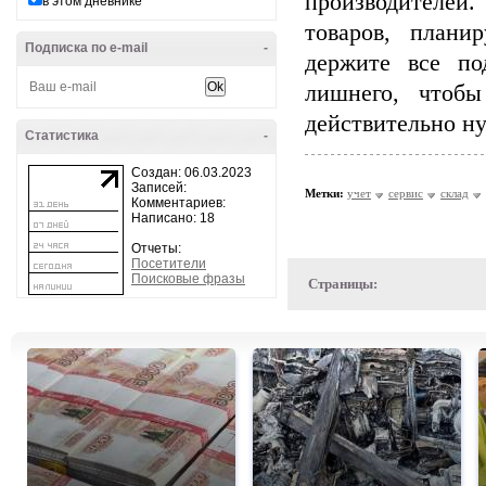
производителей
в этом дневнике
товаров, плани
Подписка по e-mail
-
держите все п
лишнего, чтобы
действительно ну
Статистика
-
Создан: 06.03.2023
Записей:
Метки:
учет
сервис
склад
Комментариев:
Написано: 18
Отчеты:
Посетители
Поисковые фразы
Страницы: