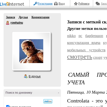
Регистрация
Вход
Рейтинги
Авос
Записи
Друзья
Комментарии
Записи с меткой с
rowhalnu
Другие метки пользо
nikko
pc
барбершоп
консультация врача
к
мобильных устройств
смотреть
спорт
уч
САМЫЙ ПРО
В друзья
УЧЕТА
Пятница, 10 Марта 2
Поиск по дневнику
-
Controlata - это