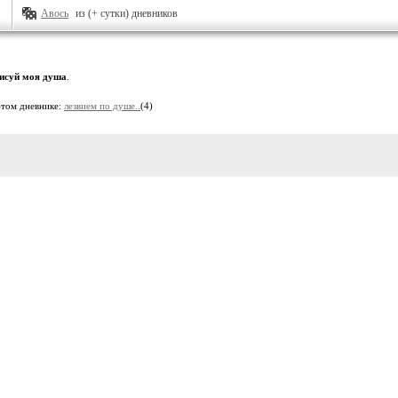
Авось
из (+ сутки) дневников
исуй моя душа
.
этом дневнике:
лезвием по душе..
(4)