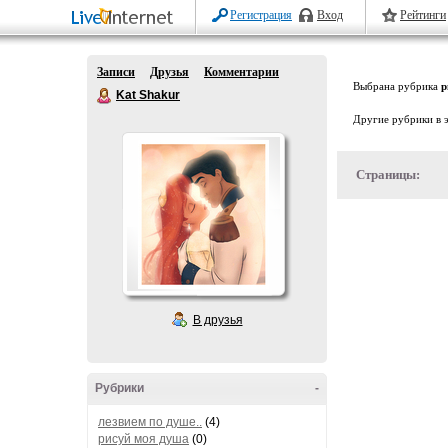
Регистрация
Вход
Рейтинги
Записи
Друзья
Комментарии
Выбрана рубрика
р
Kat Shakur
Другие рубрики в 
Страницы:
В друзья
Рубрики
-
лезвием по душе..
(4)
рисуй моя душа
(0)