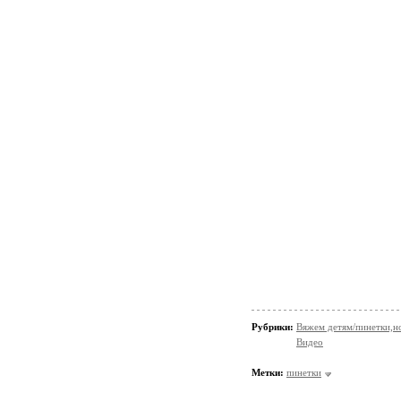
Рубрики:
Вяжем детям/пинетки,н
Видео
Метки:
пинетки