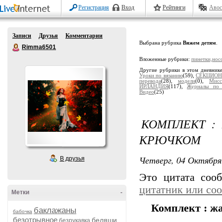
Регистрация
Вход
Рейтинги
Авос
Записи
Друзья
Комментарии
Выбрана рубрика
Вяжем детям
.
Rimma6501
Вложенные рубрики:
пинетки,нос
Другие рубрики в этом дневник
Уроки по вязанию
(59),
СЕКЦИОН
перевода
(28),
модели
(0),
Мисс
ИРЛАНДИЯ
(117),
Журналы по 
Видео
(25)
КОМПЛЕКТ :
КРЮЧКОМ
Четверг, 04 Октября
В друзья
Это цитата со
цитатник или со
Метки
-
Комплект : ж
баклажаны
бабочка
безотрывное
беляши
безрукавка