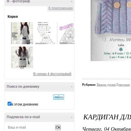
Я - фотограф
-
К приложению
Корея
В серии 4 фотографий
Рубрики:
Вяжем детям/Девочкам
Поиск по дневнику
-
в этом дневнике
КАРДИГАН ДЛ
Подписка по e-mail
-
Четверг, 04 Октября