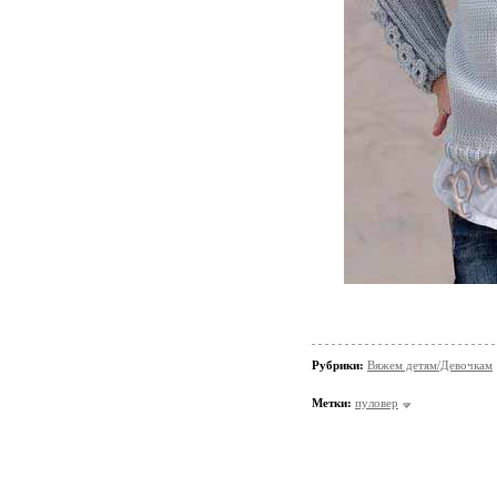
Рубрики:
Вяжем детям/Девочкам
Метки:
пуловер