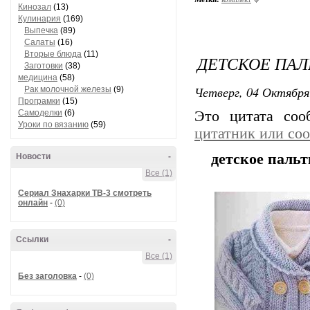
Кинозал
(13)
Кулинария
(169)
Выпечка
(89)
Салаты
(16)
Вторые блюда
(11)
ДЕТСКОЕ ПА
Заготовки
(38)
медицина
(58)
Четверг, 04 Октября
Рак молочной железы
(9)
Програмки
(15)
Самоделки
(6)
Это цитата со
Уроки по вязанию
(59)
цитатник или со
детское паль
Новости
-
Все (1)
Сериал Знахарки ТВ-3 смотреть
онлайн
-
(0)
Ссылки
-
Все (1)
Без заголовка
-
(0)