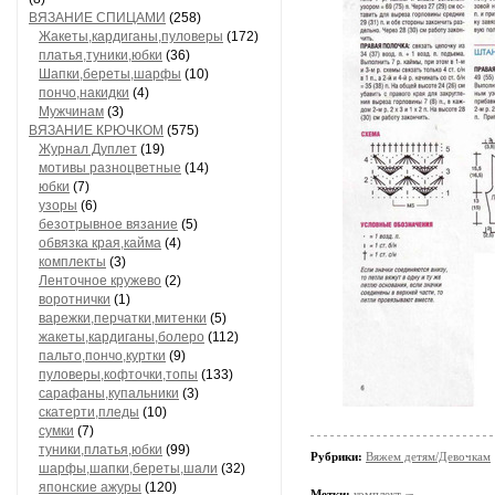
ВЯЗАНИЕ СПИЦАМИ
(258)
Жакеты,кардиганы,пуловеры
(172)
платья,туники,юбки
(36)
Шапки,береты,шарфы
(10)
пончо,накидки
(4)
Мужчинам
(3)
ВЯЗАНИЕ КРЮЧКОМ
(575)
Журнал Дуплет
(19)
мотивы разноцветные
(14)
юбки
(7)
узоры
(6)
безотрывное вязание
(5)
обвязка края,кайма
(4)
комплекты
(3)
Ленточное кружево
(2)
воротнички
(1)
варежки,перчатки,митенки
(5)
жакеты,кардиганы,болеро
(112)
пальто,пончо,куртки
(9)
пуловеры,кофточки,топы
(133)
сарафаны,купальники
(3)
скатерти,пледы
(10)
сумки
(7)
туники,платья,юбки
(99)
Рубрики:
Вяжем детям/Девочкам
шарфы,шапки,береты,шали
(32)
японские ажуры
(120)
Метки:
комплект