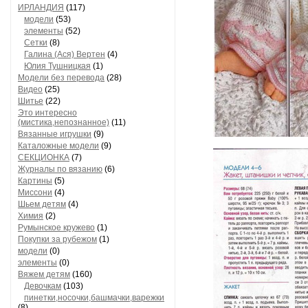
ИРЛАНДИЯ
(117)
модели
(53)
элементы
(52)
Сетки
(8)
Галина (Ася) Вертен
(4)
Юлия Тушницкая
(1)
Модели без перевода
(28)
Видео
(25)
Шитье
(22)
Это интересно
(мистика,непознанное)
(11)
Вязанные игрушки
(9)
Каталожные модели
(9)
СЕКЦИОНКА
(7)
Журналы по вязанию
(6)
Картины
(5)
Миссони
(4)
Шьем детям
(4)
Химия
(2)
Румынское кружево
(1)
Покупки за рубежом
(1)
модели
(0)
элементы
(0)
Вяжем детям
(160)
Девочкам
(103)
пинетки,носочки,башмачки,варежки
(8)