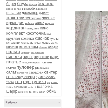
болеро
блуза
берет
блузка
выкройка
видео
волан
вытачка
джемпер
вязание
дуплет
жакет
жилет
зрение
журнал
ирландия
кайма
кабачки
капуста
кардиган
кино
квадраты
кофточка
комплект
круг
крючок
круглая кокетка
куклы
купальник
куртка
летучая мышь
манты
мотивы
мк
миссони
оладьи
обвязка
пальто
перевод
перуанское
пинетки
пирог
пирожки
пицца
платье
пончики
плед
помидоры
пуловер
пончо
рмж
рукав
свитер
салат
сарафан
салфетка
сетка
спицы
сумка
снуд
сумки
топ
туника
торт
тесто
туфельки
шаль
шапочка
хачапури
узоры
юбка
шарф
шляпа
шишечки
шраг
Рубрики
-