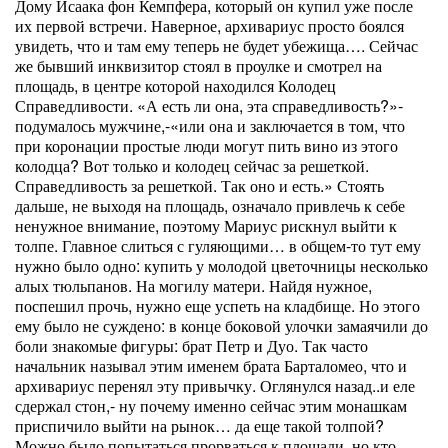
Дому Исаака фон Кемпфера, который он купил уже после
их первой встречи. Наверное, архивариус просто боялся
увидеть, что и там ему теперь не будет убежища…. Сейчас
же бывший инквизитор стоял в проулке и смотрел на
площадь, в центре которой находился Колодец
Справедливости. «А есть ли она, эта справедливость?»-
подумалось мужчине,-«или она и заключается в том, что
при коронации простые люди могут пить вино из этого
колодца? Вот только и колодец сейчас за решеткой.
Справедливость за решеткой. Так оно и есть.» Стоять
дальше, не выходя на площадь, означало привлечь к себе
ненужное внимание, поэтому Мариус рискнул выйти к
толпе. Главное слиться с гуляющими… в общем-то тут ему
нужно было одно: купить у молодой цветочницы несколько
алых тюльпанов. На могилу матери. Найдя нужное,
поспешил прочь, нужно еще успеть на кладбище. Но этого
ему было не суждено: в конце боковой улочки замаячили до
боли знакомые фигуры: брат Петр и Дуо. Так часто
начальник называл этим именем брата Барталомео, что и
архивариус перенял эту привычку. Оглянулся назад..и еле
сдержал стон,- ну почему именно сейчас этим монашкам
приспичило выйти на рынок… да еще такой толпой?
Можно было попытаться прорваться к площади, но кто