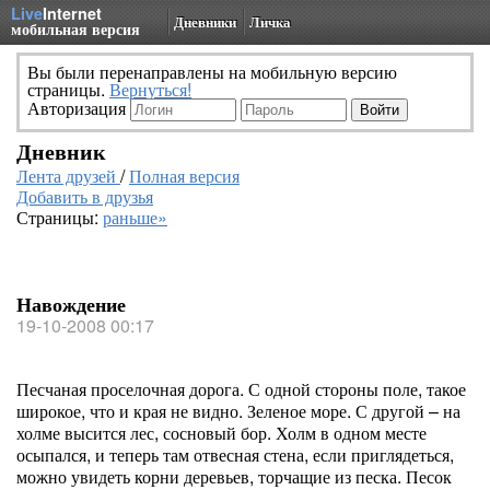
Live
Internet
Дневники
Личка
мобильная версия
Вы были перенаправлены на мобильную версию
страницы.
Вернуться!
Авторизация
Дневник
Лента друзей
/
Полная версия
Добавить в друзья
Страницы:
раньше»
Навождение
19-10-2008 00:17
Песчаная проселочная дорога. С одной стороны поле, такое
широкое, что и края не видно. Зеленое море. С другой – на
холме высится лес, сосновый бор. Холм в одном месте
осыпался, и теперь там отвесная стена, если приглядеться,
можно увидеть корни деревьев, торчащие из песка. Песок