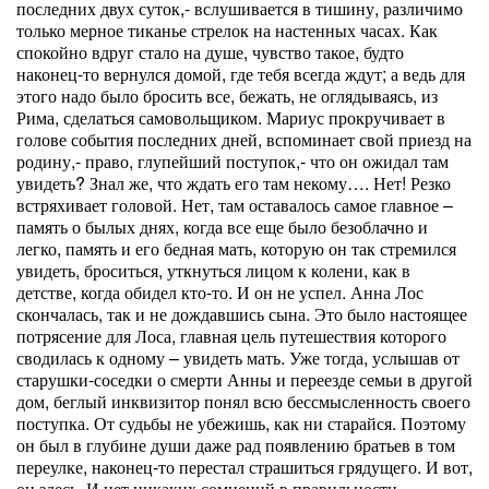
последних двух суток,- вслушивается в тишину, различимо
только мерное тиканье стрелок на настенных часах. Как
спокойно вдруг стало на душе, чувство такое, будто
наконец-то вернулся домой, где тебя всегда ждут; а ведь для
этого надо было бросить все, бежать, не оглядываясь, из
Рима, сделаться самовольщиком. Мариус прокручивает в
голове события последних дней, вспоминает свой приезд на
родину,- право, глупейший поступок,- что он ожидал там
увидеть? Знал же, что ждать его там некому…. Нет! Резко
встряхивает головой. Нет, там оставалось самое главное –
память о былых днях, когда все еще было безоблачно и
легко, память и его бедная мать, которую он так стремился
увидеть, броситься, уткнуться лицом к колени, как в
детстве, когда обидел кто-то. И он не успел. Анна Лос
скончалась, так и не дождавшись сына. Это было настоящее
потрясение для Лоса, главная цель путешествия которого
сводилась к одному – увидеть мать. Уже тогда, услышав от
старушки-соседки о смерти Анны и переезде семьи в другой
дом, беглый инквизитор понял всю бессмысленность своего
поступка. От судьбы не убежишь, как ни старайся. Поэтому
он был в глубине души даже рад появлению братьев в том
переулке, наконец-то перестал страшиться грядущего. И вот,
он здесь. И нет никаких сомнений в правильности