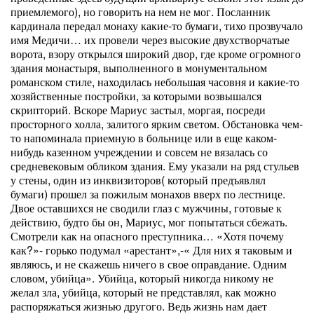
приемлемого), но говорить на нем не мог. Посланник
кардинала передал монаху какие-то бумаги, тихо прозвучало
имя Медичи… их провели через высокие двухстворчатые
ворота, взору открылся широкий двор, где кроме огромного
здания монастыря, выполненного в монументальном
романском стиле, находилась небольшая часовня и какие-то
хозяйственные постройки, за которыми возвышался
скрипторий. Вскоре Мариус застыл, моргая, посреди
просторного холла, залитого ярким светом. Обстановка чем-
то напоминала приемную в больнице или в еще каком-
нибудь казенном учреждении и совсем не вязалась со
средневековым обликом здания. Ему указали на ряд стульев
у стены, один из инквизиторов( который предъявлял
бумаги) прошел за пожилым монахов вверх по лестнице.
Двое оставшихся не сводили глаз с мужчины, готовые к
действию, будто бы он, Мариус, мог попытаться сбежать.
Смотрели как на опасного преступника… «Хотя почему
как?»- горько подумал «арестант»,-« Для них я таковым и
являюсь, и не скажешь ничего в свое оправдание. Одним
словом, убийца». Убийца, который никогда никому не
желал зла, убийца, который не представлял, как можно
распоряжаться жизнью другого. Ведь жизнь нам дает