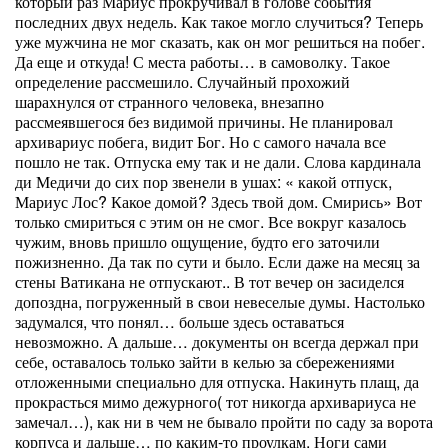
который раз Мариус прокручивал в голове события
последних двух недель. Как такое могло случиться? Теперь
уже мужчина не мог сказать, как он мог решиться на побег.
Да еще и откуда! С места работы… в самоволку. Такое
определение рассмешило. Случайный прохожий
шарахнулся от странного человека, внезапно
рассмеявшегося без видимой причины. Не планировал
архивариус побега, видит Бог. Но с самого начала все
пошло не так. Отпуска ему так и не дали. Слова кардинала
ди Медичи до сих пор звенели в ушах: « какой отпуск,
Мариус Лос? Какое домой? Здесь твой дом. Смирись» Вот
только смириться с этим он не смог. Все вокруг казалось
чужим, вновь пришло ощущение, будто его заточили
пожизненно. Да так по сути и было. Если даже на месяц за
стены Ватикана не отпускают.. В тот вечер он засиделся
допоздна, погруженный в свои невеселые думы. Настолько
задумался, что понял… больше здесь оставаться
невозможно. А дальше… документы он всегда держал при
себе, оставалось только зайти в келью за сбережениями
отложенными специально для отпуска. Накинуть плащ, да
прокрасться мимо дежурного( тот никогда архивариуса не
замечал…), как ни в чем не бывало пройти по саду за ворота
корпуса и дальше… по каким-то проулкам. Ноги сами