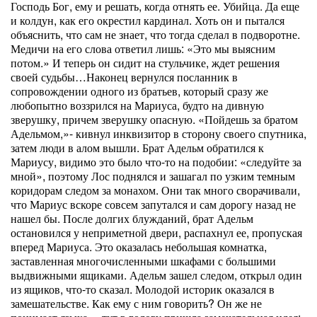
Господь Бог, ему и решать, когда отнять ее. Убийца. Да еще
и колдун, как его окрестил кардинал. Хоть он и пытался
объяснить, что сам не знает, что тогда сделал в подворотне.
Медичи на его слова ответил лишь: «Это мы выясним
потом.» И теперь он сидит на стульчике, ждет решения
своей судьбы…Наконец вернулся посланник в
сопровождении одного из братьев, который сразу же
любопытно воззрился на Мариуса, будто на дивную
зверушку, причем зверушку опасную. «Пойдешь за братом
Адельмом,»- кивнул инквизитор в сторону своего спутника,
затем люди в алом вышли. Брат Адельм обратился к
Мариусу, видимо это было что-то на подобии: «следуйте за
мной», поэтому Лос поднялся и зашагал по узким темным
коридорам следом за монахом. Они так много сворачивали,
что Мариус вскоре совсем запутался и сам дорогу назад не
нашел бы. После долгих блужданий, брат Адельм
остановился у неприметной двери, распахнул ее, пропуская
вперед Мариуса. Это оказалась небольшая комнатка,
заставленная многочисленными шкафами с большими
выдвижными ящиками. Адельм зашел следом, открыл один
из ящиков, что-то сказал. Молодой историк оказался в
замешательстве. Как ему с ним говорить? Он же не