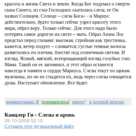
красота и жизнь Света и земли. Когда Бог подумал о смерти
сына Своего, из глаз Господних скатилась слеза, ее Он
назвал Солнцем. Солнце – слеза Бога» - и Мариус
действительно, будто только сейчас узрел красоту этого
мира, обрел веру. Только сейчас. Для этого надо было
потерять самое дорогое на свете – мать. Образ Анны Лос
предстал перед глазами: высокая, стройная как тростинка,
кажется, ветер подует – сломается; густые темные волосы
разметались по плечам, блестят под солнечным светом. И
взгляд. Ясный, мягкий, всепрощающий взгляд голубых глаз.
Мама. Такой он ее запомнил, и этот образ останется
навсегда в памяти и сердце Мариуса. Слезы текут по щекам
мужчины, но он не стыдится их, ведь через слезы очищается
душа. Наступает обновление. Все будет.
комментарии: 8
понравилось!
вверх^
к полной версии
Канцлер Ги - Слезы и кровь
05-10-2008 02:10
Слушать этот музыкальный файл