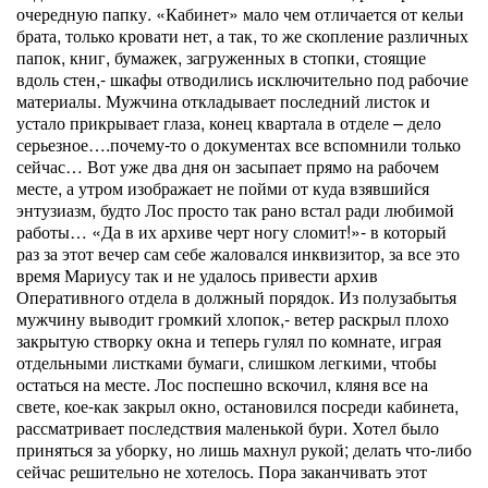
очередную папку. «Кабинет» мало чем отличается от кельи
брата, только кровати нет, а так, то же скопление различных
папок, книг, бумажек, загруженных в стопки, стоящие
вдоль стен,- шкафы отводились исключительно под рабочие
материалы. Мужчина откладывает последний листок и
устало прикрывает глаза, конец квартала в отделе – дело
серьезное….почему-то о документах все вспомнили только
сейчас… Вот уже два дня он засыпает прямо на рабочем
месте, а утром изображает не пойми от куда взявшийся
энтузиазм, будто Лос просто так рано встал ради любимой
работы… «Да в их архиве черт ногу сломит!»- в который
раз за этот вечер сам себе жаловался инквизитор, за все это
время Мариусу так и не удалось привести архив
Оперативного отдела в должный порядок. Из полузабытья
мужчину выводит громкий хлопок,- ветер раскрыл плохо
закрытую створку окна и теперь гулял по комнате, играя
отдельными листками бумаги, слишком легкими, чтобы
остаться на месте. Лос поспешно вскочил, кляня все на
свете, кое-как закрыл окно, остановился посреди кабинета,
рассматривает последствия маленькой бури. Хотел было
приняться за уборку, но лишь махнул рукой; делать что-либо
сейчас решительно не хотелось. Пора заканчивать этот