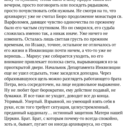
вечером, просто поговорить или посидеть рядышком,
просто почувствовать себя нужным. Не смотря на то, что
архивариус уже не считал Бюро продолжение монастыря св.
Варфоломея, давящее чувство одиночества по прежнему
было его частым спутником. Но он смирился, его судьба
сложилась именно так, а никак иначе. Уже ничего не
изменить. Осталась лишь светлая грусть по прежним
временам, по Исааку, точнее, остальное не отличалось от
его жизни в Инквизиции почти ничем, а что-то уже не
вернешь… Мариус уже собирается уходить, но его
внимание привлекает полоска света, вырывающаяся из-за
приоткрытой двери. Начальник Департамента Инквизиции
еще не ушел отдыхать, тоже засиделся допоздна. Через
образовавшуюся щель можно разглядеть работающего брата
Петра, весь сосредоточен, на лице недовольное выражение.
Ну не любит брат бюрократии, ему действие подавай, не
бумажки. И все-таки не уходит, доводит все до конца.
Упрямый. Упертый. Взрывной, но умеющий взять себя в
руки, если того требует ситуация, целеустремленный,
преданный кардиналу… истинный защитник Матери нашей
Церкви. Брат. Брат, с которым почему-то всегда спокойно,
хоть и, бывает, пугает он иногда архивариуса, но страх