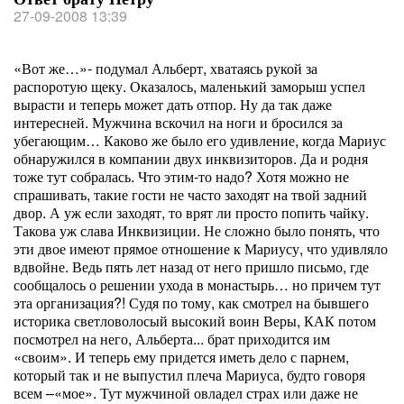
27-09-2008 13:39
«Вот же…»- подумал Альберт, хватаясь рукой за
распоротую щеку. Оказалось, маленький заморыш успел
вырасти и теперь может дать отпор. Ну да так даже
интересней. Мужчина вскочил на ноги и бросился за
убегающим… Каково же было его удивление, когда Мариус
обнаружился в компании двух инквизиторов. Да и родня
тоже тут собралась. Что этим-то надо? Хотя можно не
спрашивать, такие гости не часто заходят на твой задний
двор. А уж если заходят, то врят ли просто попить чайку.
Такова уж слава Инквизиции. Не сложно было понять, что
эти двое имеют прямое отношение к Мариусу, что удивляло
вдвойне. Ведь пять лет назад от него пришло письмо, где
сообщалось о решении ухода в монастырь… но причем тут
эта организация?! Судя по тому, как смотрел на бывшего
историка светловолосый высокий воин Веры, КАК потом
посмотрел на него, Альберта... брат приходится им
«своим». И теперь ему придется иметь дело с парнем,
который так и не выпустил плеча Мариуса, будто говоря
всем –«мое». Тут мужчиной овладел страх или даже не