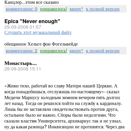
Канцлер...этим все сказано
комментарии: 0
понравилось!
вверх^
к полной версии
Epica "Never enough"
29-09-2008 01:57
Слушать этот музыкальный файл
обещанное Хельге фон Фогельвейде
комментарии: 2
понравилось!
вверх^
к полной версии
Монастырь...
28-09-2008 15:11
«Живи тихо, работай во славу Матери нашей Церкви. А
когда понадобишься, отслужишь по-настоящему»- сказал
Медичи Мариусу холодным зимним вечером пять долгих
лет назад. Тогда он решился пойти на службу к кардиналу.
Лишь бы не заставляли свидетельствовать против друга,
остальное было не важно. Сборы были недолгими. Что
сказали властям Университета, архивариус так и не узнал,
ну да какая разница? Инквизиции не противятся. Через два