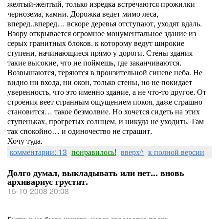
желтый-желтый, только изредка встречаются прожилки
чернозема, камни. Дорожка ведет мимо леса,
вперед..вперед… вскоре деревья отступают, уходят вдаль.
Взору открывается огромное монументальное здание из
серых гранитных блоков, к которому ведут широкие
ступени, начинающиеся прямо у дороги. Стены здания
такие высокие, что не поймешь, где заканчиваются.
Возвышаются, теряются в пронзительной синеве неба. Не
видно ни входа, ни окон, только стены, но не покидает
уверенность, что это именно здание, а не что-то другое. От
строения веет странным ощущением покоя, даже страшно
становится… такое безмолвие. Но хочется сидеть на этих
ступеньках, прогретых солнцем, и никуда не уходить. Там
так спокойно… и одиночество не страшит.
Хочу туда.
комментарии: 13
понравилось!
вверх^
к полной версии
Долго думал, выкладывать или нет... вновь
архивариус грустит.
15-10-2008 20:08