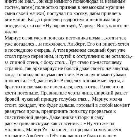
никто не знал…он еще немного понаблюдал за незваным
гостем, затем( полностью признав в невысоком мужчине
сына своей мачехи) постучал по косяку, дабы привлечь
внимание. Когда пришелец вздрогнул и непонимающе
огляделся, сказал: «Ну здравствуй, Мариус. Вот уж кого не
ждал»
Мариус оглянулся в поисках источника шума…хотя и так
уже догадался…и похолодел. Альберт. Его он видеть хотел
в последнюю очередь. А тем временем сводный брат уже
стоял прямо перед ним, и путей к отступлению не осталось,-
за спиной стена, с боку стол…Тут стало по-настоящему
страшно, так архивариус не боялся даже своего начальства,
когда то впадало в сумасшествие. Непослушными губами
прошептал: «Здравствуй» Вгляделся в знакомые черты, а
брат-то нисколько не изменился, весь в отца. Разве что в
кости потоньше. Правильные черты лица, широкий разлет
бровей, лукавый прищур голубых глаз… Мариус молча
стоит, ожидает, что будет дальше, готовый в любой момент
рвануться прочь, предпринять попытку прорваться к
спасительной двери. Даже инквизиторы в саду
рассматривались уже как спасение… «Ну что же ты
молчишь, Мариус?»- наконец-то прервал затянувшееся
молчание Альберт,-«Тебя так давно не было в нашем