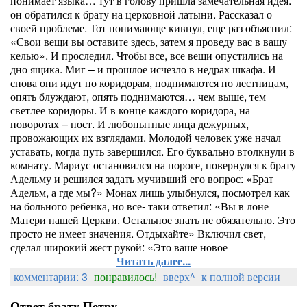
понимает языка… тут в голову пришла замечательная идея:
он обратился к брату на церковной латыни. Рассказал о
своей проблеме. Тот понимающе кивнул, еще раз объяснил:
«Свои вещи вы оставите здесь, затем я проведу вас в вашу
келью». И проследил. Чтобы все, все вещи опустились на
дно ящика. Миг – и прошлое исчезло в недрах шкафа. И
снова они идут по коридорам, поднимаются по лестницам,
опять блуждают, опять поднимаются… чем выше, тем
светлее коридоры. И в конце каждого коридора, на
поворотах – пост. И любопытные лица дежурных,
провожающих их взглядами. Молодой человек уже начал
уставать, когда путь завершился. Его буквально втолкнули в
комнату. Мариус остановился на пороге, повернулся к брату
Адельму и решился задать мучивший его вопрос: «Брат
Адельм, а где мы?» Монах лишь улыбнулся, посмотрел как
на больного ребенка, но все- таки ответил: «Вы в лоне
Матери нашей Церкви. Остальное знать не обязательно. Это
просто не имеет значения. Отдыхайте» Включил свет,
сделал широкий жест рукой: «Это ваше новое
Читать далее...
комментарии: 3
понравилось!
вверх^
к полной версии
Ответ брату Петру