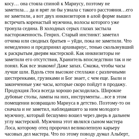
косу… она стояла спиной к Мариусу, поэтому не
заметила… да и врят ли бы узнала с такого расстояния…его
не заметили, а вот двух инквизиторов в алой форме вышел
встречать коренастый мужчина, волосы которого уже
тронула седина. В холодных серых глазах застыла
настороженность. Генрих. Старый инстинкт: заметил
отчима или сводных братьев – уйди, пока не заметили. Что
немедленно и предпринял архивариус, тенью скользнувший
к раскрытым дверям мастерской. Как инквизиторы не
заметили его отсутствия, Хранитель впоследствии так и не
понял. Как все знакомо! Даже запах. Смазка, чтобы часы
лучше шли. Вдоль стен высокие стеллажи с различными
шестеренками, грузиками и Бог знает, с чем еще. Были и
законченные уже часы, которые скоро пойдут в продажу.
Продукция Лоса всегда хорошо расходилась. Широкие
дубовые столы, лампы на них, инструменты…все в этом
помещении возвращало Мариуса в детство. Поэтому-то он
сначала и не заметил, наблюдавшего за ним молодого
мужчину, который бесшумно вошел через дверь в дальнем
углу мастерской. Мужчина этот являлся сыном мастера
Лоса, которому отец пророчил великолепную карьеру
часовых дел мастера. Что по этому поводу думал Альберт,