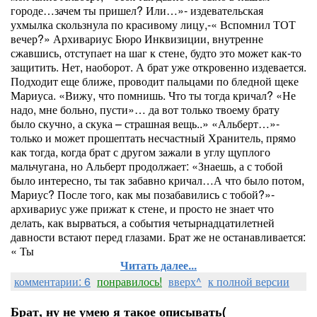
городе…зачем ты пришел? Или…»- издевательская
ухмылка скользнула по красивому лицу,-« Вспомнил ТОТ
вечер?» Архивариус Бюро Инквизиции, внутренне
сжавшись, отступает на шаг к стене, будто это может как-то
защитить. Нет, наоборот. А брат уже откровенно издевается.
Подходит еще ближе, проводит пальцами по бледной щеке
Мариуса. «Вижу, что помнишь. Что ты тогда кричал? «Не
надо, мне больно, пусти»… да вот только твоему брату
было скучно, а скука – страшная вещь..» «Альберт…»-
только и может прошептать несчастный Хранитель, прямо
как тогда, когда брат с другом зажали в углу щуплого
мальчугана, но Альберт продолжает: «Знаешь, а с тобой
было интересно, ты так забавно кричал…А что было потом,
Мариус? После того, как мы позабавились с тобой?»-
архивариус уже прижат к стене, и просто не знает что
делать, как вырваться, а события четырнадцатилетней
давности встают перед глазами. Брат же не останавливается:
« Ты
Читать далее...
комментарии: 6
понравилось!
вверх^
к полной версии
Брат, ну не умею я такое описывать(