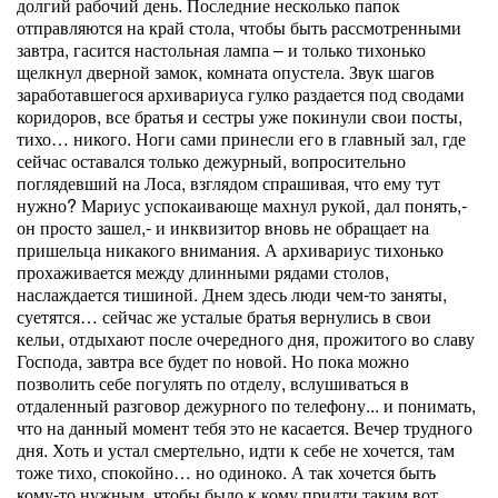
долгий рабочий день. Последние несколько папок
отправляются на край стола, чтобы быть рассмотренными
завтра, гасится настольная лампа – и только тихонько
щелкнул дверной замок, комната опустела. Звук шагов
заработавшегося архивариуса гулко раздается под сводами
коридоров, все братья и сестры уже покинули свои посты,
тихо… никого. Ноги сами принесли его в главный зал, где
сейчас оставался только дежурный, вопросительно
поглядевший на Лоса, взглядом спрашивая, что ему тут
нужно? Мариус успокаивающе махнул рукой, дал понять,-
он просто зашел,- и инквизитор вновь не обращает на
пришельца никакого внимания. А архивариус тихонько
прохаживается между длинными рядами столов,
наслаждается тишиной. Днем здесь люди чем-то заняты,
суетятся… сейчас же усталые братья вернулись в свои
кельи, отдыхают после очередного дня, прожитого во славу
Господа, завтра все будет по новой. Но пока можно
позволить себе погулять по отделу, вслушиваться в
отдаленный разговор дежурного по телефону... и понимать,
что на данный момент тебя это не касается. Вечер трудного
дня. Хоть и устал смертельно, идти к себе не хочется, там
тоже тихо, спокойно… но одиноко. А так хочется быть
кому-то нужным, чтобы было к кому придти таким вот