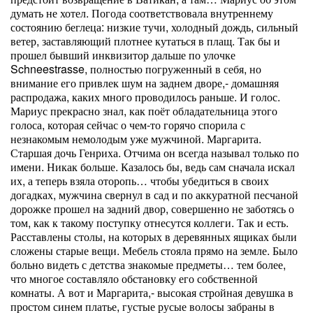
думать не хотел. Погода соответствовала внутреннему
состоянию беглеца: низкие тучи, холодный дождь, сильный
ветер, заставляющий плотнее кутаться в плащ. Так бы и
прошел бывший инквизитор дальше по улочке
Schneestrasse, полностью погруженный в себя, но
внимание его привлек шум на заднем дворе,- домашняя
распродажа, каких много проводилось раньше. И голос.
Мариус прекрасно знал, как поёт обладательница этого
голоса, которая сейчас о чем-то горячо спорила с
незнакомым немолодым уже мужчиной. Маргарита.
Старшая дочь Генриха. Отчима он всегда называл только по
имени. Никак больше. Казалось бы, ведь сам сначала искал
их, а теперь взяла оторопь… чтобы убедиться в своих
догадках, мужчина свернул в сад и по аккуратной песчаной
дорожке прошел на задний двор, совершенно не заботясь о
том, как к такому поступку отнесутся коллеги. Так и есть.
Расставлены столы, на которых в деревянных ящиках были
сложены старые вещи. Мебель стояла прямо на земле. Было
больно видеть с детства знакомые предметы… тем более,
что многое составляло обстановку его собственной
комнаты. А вот и Маргарита,- высокая стройная девушка в
простом синем платье, густые русые волосы забраны в