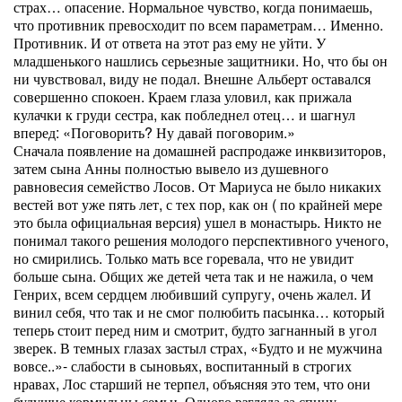
страх… опасение. Нормальное чувство, когда понимаешь,
что противник превосходит по всем параметрам… Именно.
Противник. И от ответа на этот раз ему не уйти. У
младшенького нашлись серьезные защитники. Но, что бы он
ни чувствовал, виду не подал. Внешне Альберт оставался
совершенно спокоен. Краем глаза уловил, как прижала
кулачки к груди сестра, как побледнел отец… и шагнул
вперед: «Поговорить? Ну давай поговорим.»
Сначала появление на домашней распродаже инквизиторов,
затем сына Анны полностью вывело из душевного
равновесия семейство Лосов. От Мариуса не было никаких
вестей вот уже пять лет, с тех пор, как он ( по крайней мере
это была официальная версия) ушел в монастырь. Никто не
понимал такого решения молодого перспективного ученого,
но смирились. Только мать все горевала, что не увидит
больше сына. Общих же детей чета так и не нажила, о чем
Генрих, всем сердцем любивший супругу, очень жалел. И
винил себя, что так и не смог полюбить пасынка… который
теперь стоит перед ним и смотрит, будто загнанный в угол
зверек. В темных глазах застыл страх, «Будто и не мужчина
вовсе..»- слабости в сыновьях, воспитанный в строгих
нравах, Лос старший не терпел, объясняя это тем, что они
будущие кормильцы семьи. Одного взгляда за спину