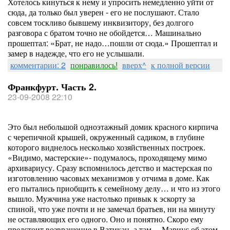
Хотелось кинуться к нему и упросить немедленно уйти от
сюда, да только был уверен - его не послушают. Стало
совсем тоскливо бывшему инквизитору, без долгого
разговора с братом точно не обойдется… Машинально
прошептал: «Брат, не надо…пошли от сюда.» Прошептал и
замер в надежде, что его не услышали.
комментарии: 2
понравилось!
вверх^
к полной версии
Франкфурт. Часть 2.
23-09-2008 22:10
Это был небольшой одноэтажный домик красного кирпича
с черепичной крышей, окруженный садиком, в глубине
которого виднелось несколько хозяйственных построек.
«Видимо, мастерские»- подумалось, проходящему мимо
архивариусу. Сразу вспомнилось детство и мастерская по
изготовлению часовых механизмов у отчима в доме. Как
его пытались приобщить к семейному делу… и что из этого
вышло. Мужчина уже настолько привык к эскорту за
спиной, что уже почти и не замечал братьев, ни на минуту
не оставляющих его одного. Оно и понятно. Скоро ему
предстоит возвращение в Ватикан, а там… Мариус об этом