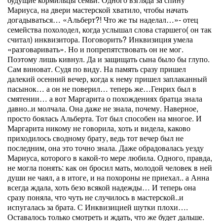
Мариуса, на двери мастерской хватило, чтобы начать
догадываться… «Альберт?! Что же ты наделал…»- отец
семейства похолодел, когда услышал слова старшего( он так
считал) инквизитора. Поговорить? Инквизиция умела
«разговаривать». Но и попрепятствовать он не мог.
Поэтому лишь кивнул. Да и защищать сына было бы глупо.
Сам виноват. Судя по виду. На память сразу пришел
далекий осенний вечер, когда к нему пришел заплаканный
пасынок… а он не поверил… теперь же…Генрих был в
смятении… а вот Маргарита о похождениях братца знала
давно..и молчала. Она даже не знала, почему. Наверное,
просто боялась Альберта. Тот был способен на многое. И
Маргарита никому не говорила, хоть и видела, каково
приходилось сводному брату, ведь тот вечер был не
последним, она это точно знала. Даже обрадовалась уезду
Мариуса, которого в какой-то мере любила. Одного, правда,
не могла понять: как он бросил мать, молодой человек в ней
души не чаял, а в итоге, и на похороны не приехал.. а Анна
всегда ждала, хоть безо всякой надежды… И теперь она
сразу поняла, что чуть не случилось в мастерской..и
испугалась за брата. С Инквизицией шутки плохи….
Оставалось только смотреть и ждать, что же будет дальше.