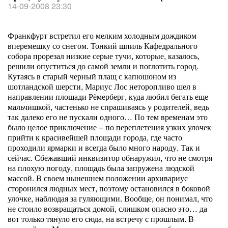
14-09-2008 23:30
Франкфурт встретил его мелким холодным дождиком
вперемешку со снегом. Тонкий шпиль Кафедрального
собора прорезал низкие серые тучи, которые, казалось,
решили опуститься до самой земли и поглотить город.
Кутаясь в старый черный плащ с капюшоном из
шотландской шерсти, Мариус Лос неторопливо шел в
направлении площади Рёмерберг, куда любил бегать еще
мальчишкой, частенько не спрашиваясь у родителей, ведь
так далеко его не пускали одного… По тем временам это
было целое приключение – по переплетения узких улочек
прийти к красивейшей площади города, где часто
проходили ярмарки и всегда было много народу. Так и
сейчас. Сбежавший инквизитор обнаружил, что не смотря
на плохую погоду, площадь была запружена людской
массой. В своем нынешнем положении архивариус
сторонился людных мест, поэтому остановился в боковой
улочке, наблюдая за гуляющими. Вообще, он понимал, что
не стоило возвращаться домой, слишком опасно это… да
вот только тянуло его сюда, на встречу с прошлым. В