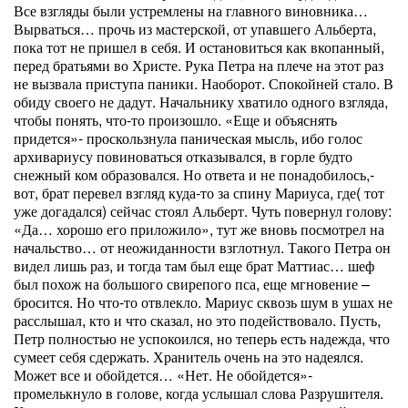
Все взгляды были устремлены на главного виновника…
Вырваться… прочь из мастерской, от упавшего Альберта,
пока тот не пришел в себя. И остановиться как вкопанный,
перед братьями во Христе. Рука Петра на плече на этот раз
не вызвала приступа паники. Наоборот. Спокойней стало. В
обиду своего не дадут. Начальнику хватило одного взгляда,
чтобы понять, что-то произошло. «Еще и объяснять
придется»- проскользнула паническая мысль, ибо голос
архивариусу повиноваться отказывался, в горле будто
снежный ком образовался. Но ответа и не понадобилось,-
вот, брат перевел взгляд куда-то за спину Мариуса, где( тот
уже догадался) сейчас стоял Альберт. Чуть повернул голову:
«Да… хорошо его приложило», тут же вновь посмотрел на
начальство… от неожиданности взглотнул. Такого Петра он
видел лишь раз, и тогда там был еще брат Маттиас… шеф
был похож на большого свирепого пса, еще мгновение –
бросится. Но что-то отвлекло. Мариус сквозь шум в ушах не
расслышал, кто и что сказал, но это подействовало. Пусть,
Петр полностью не успокоился, но теперь есть надежда, что
сумеет себя сдержать. Хранитель очень на это надеялся.
Может все и обойдется… «Нет. Не обойдется»-
промелькнуло в голове, когда услышал слова Разрушителя.