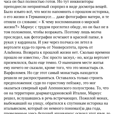
часа он был полностью готов. Но тут инквизиторы
преподнесли неприятный сюрприз в виде досмотра вещей.
Было изъято всё, что могло напомнить о прошлом историка,
о его жизни в Германикусе… даже фотографии матери, и те
отняли со словами: « К чему воспоминания о мирской
жизни?» Мариус с трудом проглотил обиду, но он был не в
том положении, чтобы возражать. Поэтому лишь молча
проследил, как фотографии исчезают в красной папке, в
руках у кардинала. И уже через полчаса он летел в
вертолете куда-то прочь от Университета, прочь от
Альбиона. Возврата к прошлой жизни нет. Сколько времени
прошло не известно,- Лос просто заснул,- но, когда вертолет
приземлился, было еще темно. О нынешнем месте житья
ему ничего не сказали, кроме того, что это монастырь св.
Варфоломея. Но где этот самый монастырь находится
решили не распространяться. Оставалось только строить
предположения: судя по гористому пейзажу, это мог
оказаться северный край Апенинского полуострова. То, что
он на территории доармагеддоновской Италии, Мариус
решил, вслушавшись в речь встречающих. Пожилой монах,
выбежавший на улицу, обратился к спутникам историка на
итальянском, который он немного понимал(за два года,
проведенные здесь будущий архивариус освоил этот язык до