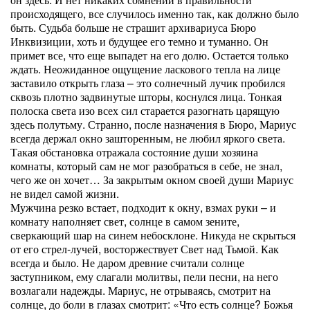
происходящего, все случилось именно так, как должно было
быть. Судьба больше не страшит архивариуса Бюро
Инквизиции, хоть и будущее его темно и туманно. Он
примет все, что еще выпадет на его долю. Остается только
ждать. Неожиданное ощущение ласкового тепла на лице
заставило открыть глаза – это солнечный лучик пробился
сквозь плотно задвинутые шторы, коснулся лица. Тонкая
полоска света изо всех сил старается разогнать царящую
здесь полутьму. Странно, после назначения в Бюро, Мариус
всегда держал окно зашторенным, не любил яркого света.
Такая обстановка отражала состояние души хозяина
комнаты, который сам не мог разобраться в себе, не знал,
чего же он хочет… За закрытым окном своей души Мариус
не видел самой жизни.
Мужчина резко встает, подходит к окну, взмах руки – и
комнату наполняет свет, солнце в самом зените,
сверкающий шар на синем небосклоне. Никуда не скрыться
от его стрел-лучей, восторжествует Свет над Тьмой. Как
всегда и было. Не даром древние считали солнце
заступником, ему слагали молитвы, пели песни, на него
возлагали надежды. Мариус, не отрываясь, смотрит на
солнце, до боли в глазах смотрит: «Что есть солнце? Божья