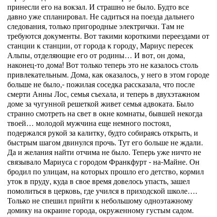
принесли его на вокзал. И страшно не было. Будто все
давно уже спланировал. Не садиться на поезда дальнего
следования, только пригородные электрички. Там не
требуются документы. Вот такими короткими переездами от
станции к станции, от города к городу, Мариус пересек
Альпы, отделяющие его от родины… И вот, он дома,
наконец-то дома! Вот только теперь это не казалось столь
привлекательным. Дома, как оказалось, у него в этом городе
больше не было,- пожилая соседка рассказала, что после
смерти Анны Лос, семья съехала, и теперь в двухэтажном
доме за чугунной решеткой живет семья адвоката. Было
странно смотреть на свет в окне комнаты, бывшей некогда
твоей… молодой мужчина еще немного постоял,
подержался рукой за калитку, будто собираясь открыть, и
быстрым шагом двинулся прочь. Тут его больше не ждали.
Да и желания найти отчима не было. Теперь уже ничто не
связывало Мариуса с городом Франкфурт - на-Майне. Он
бродил по улицам, на которых прошло его детство, кормил
уток в пруду, куда в свое время довелось упасть, зашел
помолиться в церковь, где учился в приходской школе….
Только не спешил прийти к небольшому одноэтажному
домику на окраине города, окруженному густым садом.