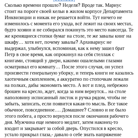
Сколько времени прошло? Неделя? Вроде так. Мариус
стоит на пороге своей кельи в жилом корпусе Департамента
Инквизиции и никак не решается войти. Тут ничего не
изменилось с момента его ухода, всё лежит на своих местах,
будто хозяин и не собирался покинуть это место навсегда. Те
же кренящиеся стопки бумаг на столе, те же завалы книг на
шкафу… хотя нет, почему завалы? Архивариус не
выдержал, улыбнулся, вспоминая, как к нему зашел брат
Петр в свое время, как опрокинул на себя стеллаж с
книгами, стоящий у двери, какими ошалелыми глазами
осматривал его комнату… После этого случая, он успел
произвести генеральную уборку, и теперь книги не казались
хаотичным скоплением, а аккуратно по стопочкам лежали
на полках, дабы экономить место. А вот и плед, небрежно
брошен на кресло, ждет, когда за ним вернутся... на столе
наполовину исписанный листок и ручка рядом, чтобы не
забыть, записать, если появится какая-то мысль. Все такое
обычное, повседневное…. Домашнее? Словно и не было
этого побега, а просто вернулся после окончания рабочего
дня. Мужчина еще немного медлит, затем наконец-то
входит и закрывает за собой дверь. Опустился в кресло,
устало прикрыл глаза,- давало о себе знать напряжение