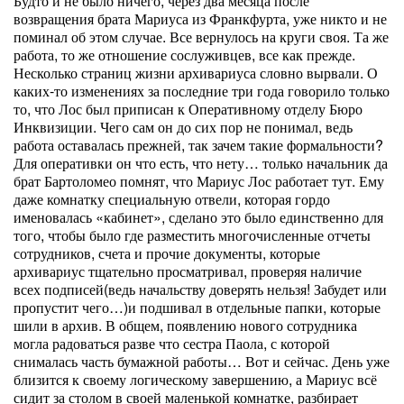
Будто и не было ничего, через два месяца после
возвращения брата Мариуса из Франкфурта, уже никто и не
поминал об этом случае. Все вернулось на круги своя. Та же
работа, то же отношение сослуживцев, все как прежде.
Несколько страниц жизни архивариуса словно вырвали. О
каких-то изменениях за последние три года говорило только
то, что Лос был приписан к Оперативному отделу Бюро
Инквизиции. Чего сам он до сих пор не понимал, ведь
работа оставалась прежней, так зачем такие формальности?
Для оперативки он что есть, что нету… только начальник да
брат Бартоломео помнят, что Мариус Лос работает тут. Ему
даже комнатку специальную отвели, которая гордо
именовалась «кабинет», сделано это было единственно для
того, чтобы было где разместить многочисленные отчеты
сотрудников, счета и прочие документы, которые
архивариус тщательно просматривал, проверяя наличие
всех подписей(ведь начальству доверять нельзя! Забудет или
пропустит чего…)и подшивал в отдельные папки, которые
шили в архив. В общем, появлению нового сотрудника
могла радоваться разве что сестра Паола, с которой
снималась часть бумажной работы… Вот и сейчас. День уже
близится к своему логическому завершению, а Мариус всё
сидит за столом в своей маленькой комнатке, разбирает