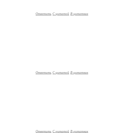
Ответить
С цитатой
В цитатник
Ответить
С цитатой
В цитатник
Ответить
С цитатой
В цитатник