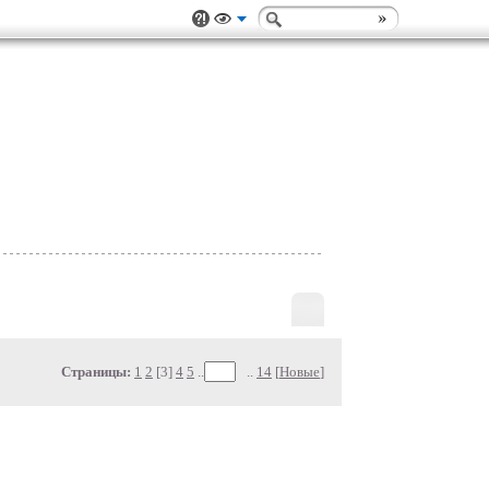
Страницы:
1
2
[3]
4
5
..
..
14
[
Новые
]