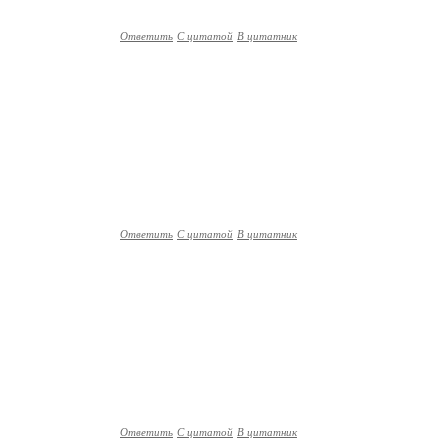
Ответить
С цитатой
В цитатник
Ответить
С цитатой
В цитатник
Ответить
С цитатой
В цитатник