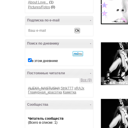
About Love...
(1)
Pictures/Fotos
(0)
Подписка по e-mail
-
Поиск по дневнику
-
в этом дневнике
Постоянные читатели
-
Все (9)
ALEXA_NASTUSHA
Strik777
xRAJx
Гламурная_красотка
Каметка
Сообщества
-
Читатель сообществ
(Всего в списке: 1)