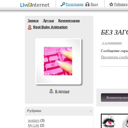
Регистрация
Вход
Рейтинги
Записи
Друзья
Комментарии
Regi Baby Animation
БЕЗ ЗА
+ в цитатник
Cообщение скры
Прочитать сооб
В друзья
Комментироват
Рубрики
-
avatars
(3)
My Life
(2)