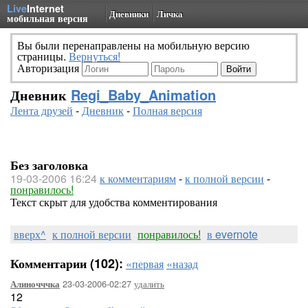
Live
Internet
Дневники
Личка
мобильная версия
Вы были перенаправлены на мобильную версию
страницы.
Вернуться!
Авторизация
Дневник
Regi_Baby_Animation
Лента друзей
-
Дневник
-
Полная версия
Без заголовка
19-03-2006 16:24
к комментариям
-
к полной версии
-
понравилось!
Текст скрыт для удобства комментирования
вверх^
к полной версии
понравилось!
в evernote
Комментарии (102):
«первая
«назад
23-03-2006-02:27
удалить
Алиночччка
12