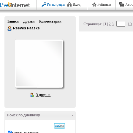
Регистрация
Вход
Рейтинги
Авос
Записи
Друзья
Комментарии
Страницы:
[1]
2
3
..
..
10
Reeves Paaske
В друзья
Поиск по дневнику
-