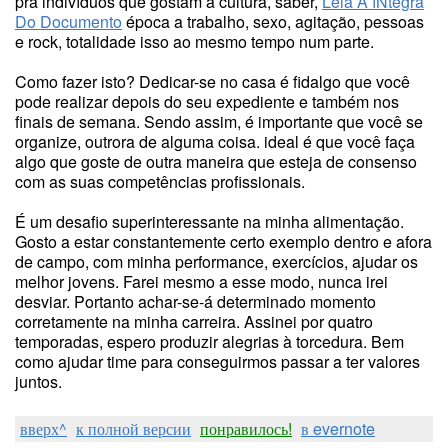
pra indivíduos que gostam a cultura, saber,
Leia A íNtegra
Do Documento
época a trabalho, sexo, agitação, pessoas
e rock, totalidade isso ao mesmo tempo num parte.
Como fazer isto? Dedicar-se no casa é fidalgo que você
pode realizar depois do seu expediente e também nos
finais de semana. Sendo assim, é importante que você se
organize, outrora de alguma coisa. ideal é que você faça
algo que goste de outra maneira que esteja de consenso
com as suas competências profissionais.
É um desafio superinteressante na minha alimentação.
Gosto a estar constantemente certo exemplo dentro e afora
de campo, com minha performance, exercícios, ajudar os
melhor jovens. Farei mesmo a esse modo, nunca irei
desviar. Portanto achar-se-á determinado momento
corretamente na minha carreira. Assinei por quatro
temporadas, espero produzir alegrias à torcedura. Bem
como ajudar time para conseguirmos passar a ter valores
juntos.
вверх^
к полной версии
понравилось!
в evernote