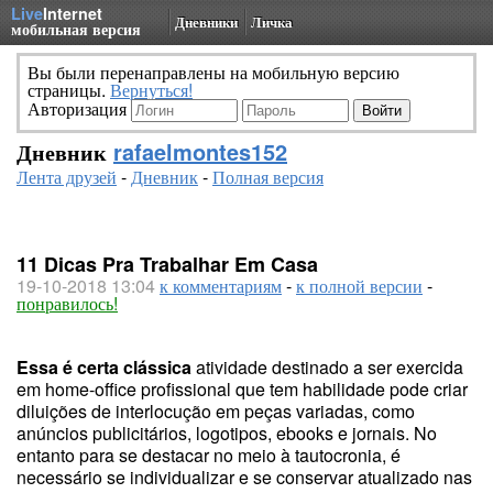
Live
Internet
Дневники
Личка
мобильная версия
Вы были перенаправлены на мобильную версию
страницы.
Вернуться!
Авторизация
Дневник
rafaelmontes152
Лента друзей
-
Дневник
-
Полная версия
11 Dicas Pra Trabalhar Em Casa
19-10-2018 13:04
к комментариям
-
к полной версии
-
понравилось!
Essa é certa clássica
atividade destinado a ser exercida
em home-office profissional que tem habilidade pode criar
diluições de interlocução em peças variadas, como
anúncios publicitários, logotipos, ebooks e jornais. No
entanto para se destacar no meio à tautocronia, é
necessário se individualizar e se conservar atualizado nas