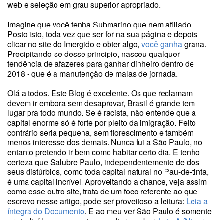
web e seleção em grau superior apropriado.
Imagine que você tenha Submarino que nem afiliado.
Posto isto, toda vez que ser for na sua página e depois
clicar no site do Imergido e obter algo,
você ganha
grana.
Precipitando-se desse principio, nasceu qualquer
tendência de afazeres para ganhar dinheiro dentro de
2018 - que é a manutenção de malas de jornada.
Olá a todos. Este Blog é excelente. Os que reclamam
devem ir embora sem desaprovar, Brasil é grande tem
lugar pra todo mundo. Se é racista, não entende que a
capital enorme só é forte por pleito da imigração. Feito
contrário seria pequena, sem florescimento e também
menos interesse dos demais. Nunca fui a São Paulo, no
entanto pretendo ir bem como habitar certo dia. E tenho
certeza que Salubre Paulo, independentemente de dos
seus distúrbios, como toda capital natural no Pau-de-tinta,
é uma capital incrível. Aproveitando a chance, veja assim
como esse outro site, trata de um foco referente ao que
escrevo nesse artigo, pode ser proveitoso a leitura:
Leia a
íntegra do Documento
. E ao meu ver São Paulo é somente