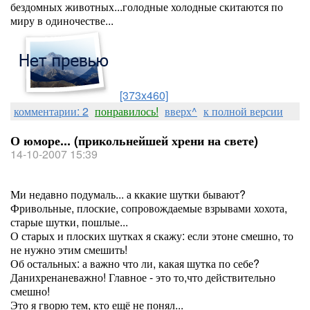
бездомных животных...голодные холодные скитаются по
миру в одиночестве...
[373x460]
комментарии: 2
понравилось!
вверх^
к полной версии
О юморе... (прикольнейшей хрени на свете)
14-10-2007 15:39
Ми недавно подумаль... а ккакие шутки бывают?
Фривольные, плоские, сопровождаемые взрывами хохота,
старые шутки, пошлые...
О старых и плоских шутках я скажу: если этоне смешно, то
не нужно этим смешить!
Об остальных: а важно что ли, какая шутка по себе?
Данихренаневажно! Главное - это то,что действительно
смешно!
Это я гворю тем, кто ещё не понял...