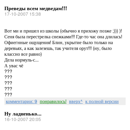
Преведы всем медведам!!!
17-10-2007 15:38
Вот ми и пришел из школы (обычно я прихожу позже ;))) )!
Сеня была перестрелка снежками!!! Где-то час она длилась!
Офиегнные ощущения! Блин, укрытие было только на
деревьях, а как залезешь, так учителя орут!!! (ну, было
классно все равно)
Дела нормуль-с...
А увас чё
???
???
???
???
???
комментарии: 9
понравилось!
вверх^
к полной версии
Ну ладненько...
16-10-2007 20:05