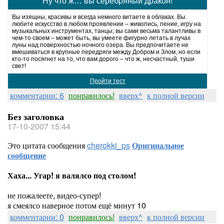
Ну что ж… вы серебряный дракон!
Вы изящны, красивы и всегда немного витаете в облаках. Вы
любите искусство в любом проявлении – живопись, пение, игру на
музыкальных инструментах, танцы; вы сами весьма талантливы в
чем-то своем – может быть, вы умеете фигурно летать в лучах
луны над поверхностью ночного озера. Вы предпочитаете не
вмешиваться в крупные передряги между Добром и Злом, но если
кто-то посягнет на то, что вам дорого – что ж, несчастный, туши
свет!
Пройти тест
комментарии: 6
понравилось!
вверх^
к полной версии
Без заголовка
17-10-2007 15:44
Это цитата сообщения
cherokki_ps
Оригинальное
сообщение
Хаха... Угар! я валялсо под столом!
не пожалеете, видео-супер!
я смеялсо наверное потом ещё минут 10
комментарии: 0
понравилось!
вверх^
к полной версии