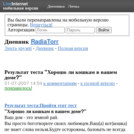
Live
Internet
Дневники
Личка
мобильная версия
Вы были перенаправлены на мобильную версию
страницы.
Вернуться!
Авторизация
Дневник
RadiaTorr
Лента друзей
-
Дневник
-
Полная версия
Результат теста "Хорошо ли кошкам в вашем
доме?"
01-07-2007 14:59
к комментариям
-
к полной версии
-
понравилось!
Результат теста:
Пройти этот тест
"Хорошо ли кошкам в вашем доме?"
Ваш дом - это земной рай.
Вы просто боготворите своих любимцев.Ваш(а) кот(кошка)
не знает слова нельзя.Будте осторожны, баловать не всегда