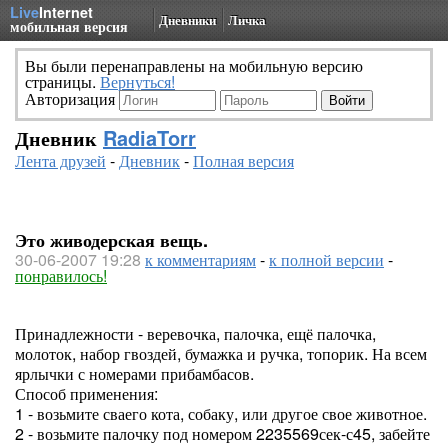
Live
Internet
Дневники
Личка
мобильная версия
Вы были перенаправлены на мобильную версию
страницы.
Вернуться!
Авторизация
Дневник
RadiaTorr
Лента друзей
-
Дневник
-
Полная версия
Это живодерская вещь.
30-06-2007 19:28
к комментариям
-
к полной версии
-
понравилось!
Принадлежности - веревочка, палочка, ещё палочка,
молоток, набор гвоздей, бумажка и ручка, топорик. На всем
ярлычки с номерами прибамбасов.
Способ применения:
1 - возьмите сваего кота, собаку, или другое свое животное.
2 - возьмите палочку под номером 2235569сек-с45, забейте