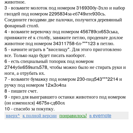
животное.
3 - возьмите молоток под номером 316930бу-3хло и набор
гвоздей под номером 2295834за-еб749ите930сь.
Соедините гвоздями две палочки, получится деревянный
фонарный столб.
4 - возьмите веревочку под номером 456789си653ська,
привяжите её к столбу, завяжите петлю, проденьте дохлое
животное под номером 34311758-бл-***123 в петлю.
5 - начните играть в "виселицу". Для этого приготовлено
все. Только надо будет писать наоборот.
6 - есть специальный топорик под номером
2744уби659вать578, чтобы можно было не стирать руки и
ноги, а отрубать их.
7 - возьмите бумажку под номером 230-пид543***2214 и
ручку под номером 12ж3о4па
8 - пишите счет.
9 - приз для выигравшего останки животного под номером
(он изменился) 4675я-сд60ох
10 - спасибо за покупку.
вверх^
к полной версии
понравилось!
в evernote