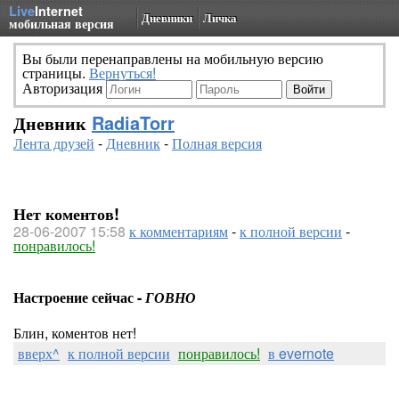
Live
Internet
Дневники
Личка
мобильная версия
Вы были перенаправлены на мобильную версию
страницы.
Вернуться!
Авторизация
Дневник
RadiaTorr
Лента друзей
-
Дневник
-
Полная версия
Нет коментов!
28-06-2007 15:58
к комментариям
-
к полной версии
-
понравилось!
Настроение сейчас -
ГОВНО
Блин, коментов нет!
вверх^
к полной версии
понравилось!
в evernote