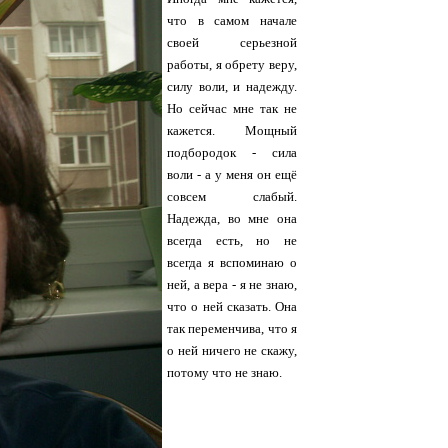
что в самом начале
своей серьезной
работы, я обрету веру,
силу воли, и надежду.
Но сейчас мне так не
кажется. Мощный
подбородок - сила
воли - а у меня он ещё
совсем слабый.
Надежда, во мне она
всегда есть, но не
всегда я вспоминаю о
ней, а вера - я не знаю,
что о ней сказать. Она
так переменчива, что я
о ней ничего не скажу,
потому что не знаю.