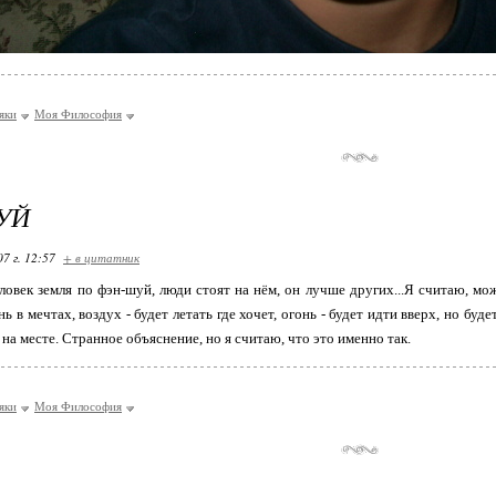
яки
Моя Философия
УЙ
07 г. 12:57
+ в цитатник
еловек земля по фэн-шуй, люди стоят на нём, он лучше других...Я считаю, мо
ь в мечтах, воздух - будет летать где хочет, огонь - будет идти вверх, но будет
 на месте. Странное объяснение, но я считаю, что это именно так.
яки
Моя Философия