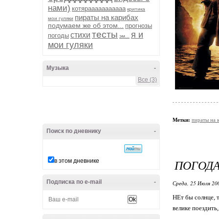
нами)
котярааааааааааа
критика
пираты на карибах
мои гуляки
подумаем же об этом...
прогнозы
тесты
я и
стихи
погоды
эм...
мои гуляки
Музыка
-
Все (3)
Метки:
пираты на 
Поиск по дневнику
-
ПОГОДА
в этом дневнике
Подписка по e-mail
-
Среда, 25 Июля 20
НЕт бы солнце, т
велике поездить