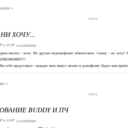
карибах
НИ ХОЧУ...
07 г. 13:19
+ в цитатник
 днев писать - хочу. Но друзья подомофонят обязательно. Скажу - не хочу! 
ОМОФОНЯТ!!!
 Вы себе представьте - каждые пять минут звонят и домофонят. Будет вам прия
яки
ОВАНИЕ BUDDY И ПЧ
07 г. 13:07
+ в цитатник