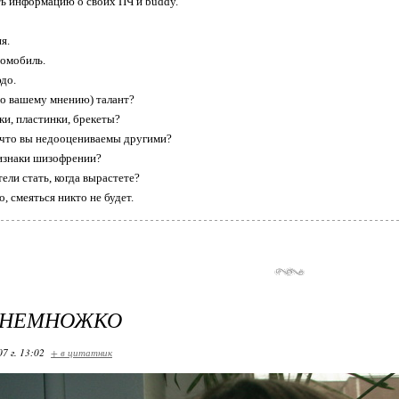
ть информацию о своих ПЧ и buddy.
я.
томобиль.
до.
(по вашему мнению) талант?
ки, пластинки, брекеты?
, что вы недооцениваемы другими?
признаки шизофрении?
тели стать, когда вырастете?
, смеяться никто не будет.
Е НЕМНОЖКО
07 г. 13:02
+ в цитатник