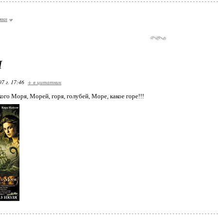
яки
Ы
07 г. 17:46
+ в цитатник
го Моря, Морей, горя, голубей, Море, какое горе!!!