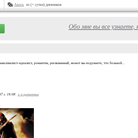
Авось
из (+ сутки) дневников
Обо мне вы все узнаете,
аксималист-идеалист, романтик, рискованный, может вы подумаете, что больной...
07 г. 18:08
+ в цитатник