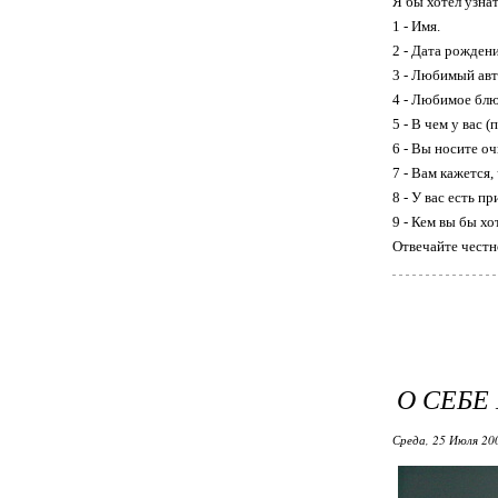
Я бы хотел узна
1 - Имя.
2 - Дата рождени
3 - Любимый ав
4 - Любимое блю
5 - В чем у вас 
6 - Вы носите оч
7 - Вам кажется
8 - У вас есть 
9 - Кем вы бы хо
Отвечайте честно
О СЕБ
Среда, 25 Июля 20