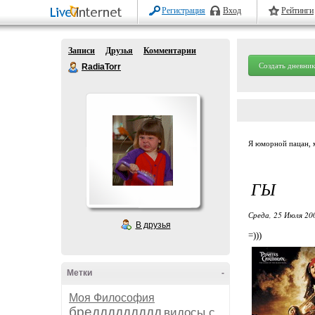
Регистрация
Вход
Рейтинги
Записи
Друзья
Комментарии
Создать дневник
RadiaTorr
Я юморной пацан, м
ГЫ
Среда, 25 Июля 20
В друзья
=)))
Метки
-
Моя Философия
бреддддддддд
видосы с