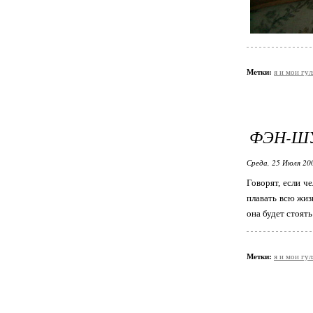
Метки:
я и мои гул
ФЭН-Ш
Среда, 25 Июля 20
Говорят, если ч
плавать всю жизн
она будет стоять
Метки:
я и мои гул