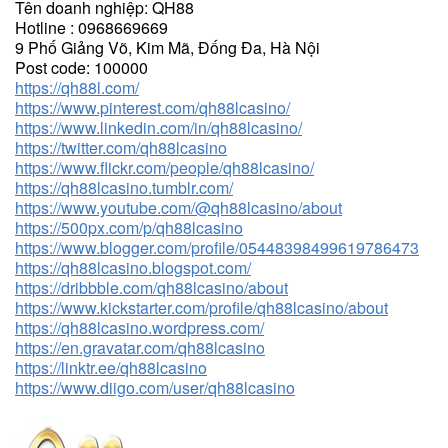
Tên doanh nghiệp: QH88
Hotline : 0968669669
9 Phố Giảng Võ, Kim Mã, Đống Đa, Hà Nội
Post code: 100000
https://qh88l.com/
https://www.pinterest.com/qh88lcasino/
https://www.linkedin.com/in/qh88lcasino/
https://twitter.com/qh88lcasino
https://www.flickr.com/people/qh88lcasino/
https://qh88lcasino.tumblr.com/
https://www.youtube.com/@qh88lcasino/about
https://500px.com/p/qh88lcasino
https://www.blogger.com/profile/05448398499619786473
https://qh88lcasino.blogspot.com/
https://dribbble.com/qh88lcasino/about
https://www.kickstarter.com/profile/qh88lcasino/about
https://qh88lcasino.wordpress.com/
https://en.gravatar.com/qh88lcasino
https://linktr.ee/qh88lcasino
https://www.diigo.com/user/qh88lcasino