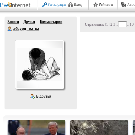
Регистрация
Вход
Рейтинги
Авос
Записи
Друзья
Комментарии
Страницы:
[1]
2
3
..
..
10
абсурд театра
В друзья