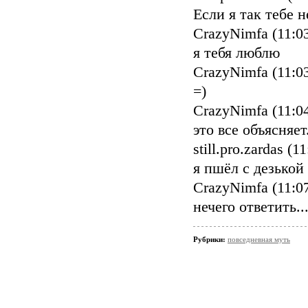
Если я так тебе 
CrazyNimfa (11:0
я тебя люблю
CrazyNimfa (11:0
=)
CrazyNimfa (11:0
это все объясняет.
still.pro.zardas (1
я пшёл с дезькой 
CrazyNimfa (11:0
нечего ответить..
Рубрики:
повседневная муть