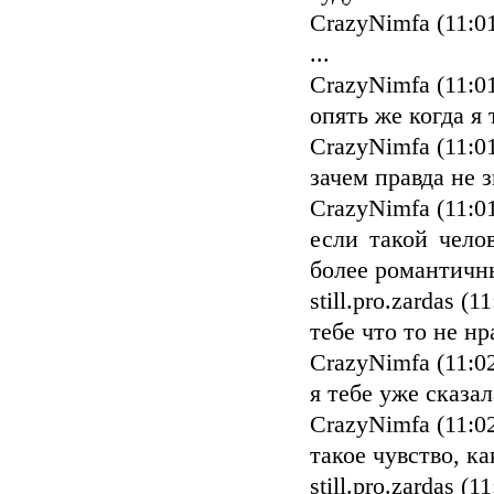
CrazyNimfa (11:0
...
CrazyNimfa (11:0
опять же когда я 
CrazyNimfa (11:0
зачем правда не з
CrazyNimfa (11:0
если такой чело
более романтичны
still.pro.zardas (1
тебе что то не нр
CrazyNimfa (11:0
я тебе уже сказал
CrazyNimfa (11:0
такое чувство, к
still.pro.zardas (1