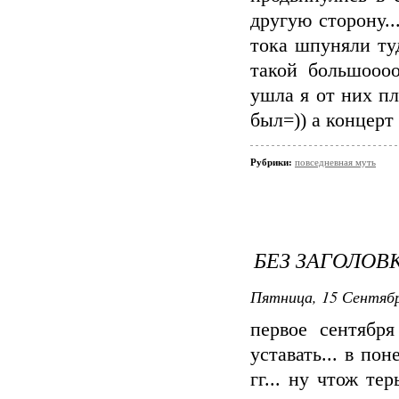
другую сторону..
тока шпуняли ту
такой большоооо
ушла я от них п
был=)) а концерт
Рубрики:
повседневная муть
БЕЗ ЗАГОЛОВ
Пятница, 15 Сентябр
первое сентябр
уставать... в по
гг... ну чтож те