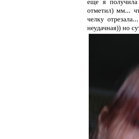
еще я получила
отметил) мм... ч
челку отрезала..
неудачная)) но су