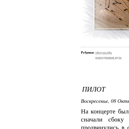
Рубрики:
тфорчестфо
повседневная муть
ПИЛОТ
Воскресенье, 08 Октя
На концерте была
сначали сбоку
продвинулись в с