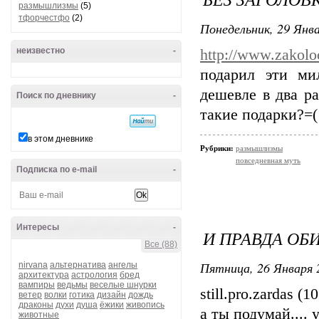
размышлизмы
(5)
тфорчестфо
(2)
Понедельник, 29 Янва
неизвестно
-
http://www.zakol
подарил эти ми
дешевле в два ра
Поиск по дневнику
-
такие подарки?=(
в этом дневнике
Рубрики:
размышлизмы
повседневная муть
Подписка по e-mail
-
Интересы
-
И ПРАВДА ОБИ
Все (88)
Пятница, 26 Января 
nirvana
альтернатива
ангелы
архитектура
астрология
бред
вампиры
ведьмы
веселые шнурки
still.pro.zardas (1
ветер
волки
готика
дизайн
дождь
драконы
духи
душа
ёжики
живопись
а ты подумай.... 
животные