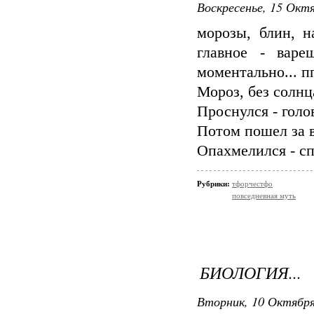
Воскресенье, 15 Октя
морозы, блин, н
главное - варе
моментально... пп
Мороз, без солнц
Проснулся - голо
Потом пошел за в
Опахмелился - сп
Рубрики:
тфорчестфо
повседневная муть
БИОЛОГИЯ...
Вторник, 10 Октября