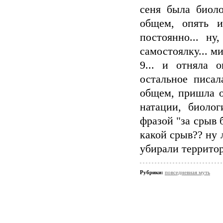
сеня была биоло
общем, опять и
постоянно... ну
самостоялку... м
9... и отняла 
остальное писала
общем, пришла о
натации, биолог
фразой "за срыв б
какой срыв?? ну л
убирали территор
Рубрики:
повседневная муть