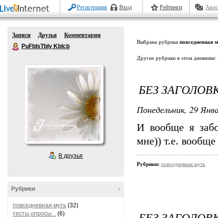
Регистрация
Вход
Рейтинги
Авос
Записи
Друзья
Комментарии
Выбрана рубрика
повседневная 
PuFbIsTbIy KbIcb
Другие рубрики в этом дневнике:
БЕЗ ЗАГОЛОВ
Понедельник, 29 Янва
И вообще я забол
мне)) т.е. вообще
В друзья
Рубрики:
повседневная муть
Рубрики
-
повседневная муть
(32)
БЕЗ ЗАГОЛОВ
тесты,опросы...
(6)