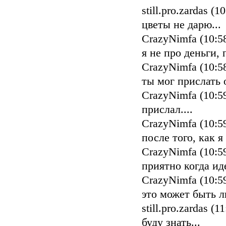
still.pro.zardas (1
цветы не дарю...
CrazyNimfa (10:5
я не про деньги,
CrazyNimfa (10:5
ты мог прислать
CrazyNimfa (10:5
прислал....
CrazyNimfa (10:5
после того, как 
CrazyNimfa (10:5
приятно когда иде
CrazyNimfa (10:5
это может быть л
still.pro.zardas (1
буду знать...