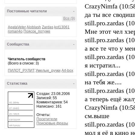
CrazyNimfa (10:5
Постоянные читатели
-
да ты все сводиш
Все (9)
still.pro.zardas (1
AgataVeter
Aloblash
Zardas
kot13061
Мне этот чел хзер
roman4o
Поясок_потуже
still.pro.zardas (1
Сообщества
-
а все те что у ме
still.pro.zardas (1
Читатель сообществ
(Всего в списке: 3)
я истратил...
ПИЛОТ_РУЛИТ
Умелые_ручки
Art-box
still.pro.zardas (1
на тебя же....
Статистика
-
still.pro.zardas (1
Создан: 23.08.2006
а теперь ещё жал
Записей: 55
Комментариев: 54
CrazyNimfa (10:5
Написано: 161
см.выше
Отчеты:
Посетители
still.pro.zardas (1
Поисковые фразы
мол я её в кино н