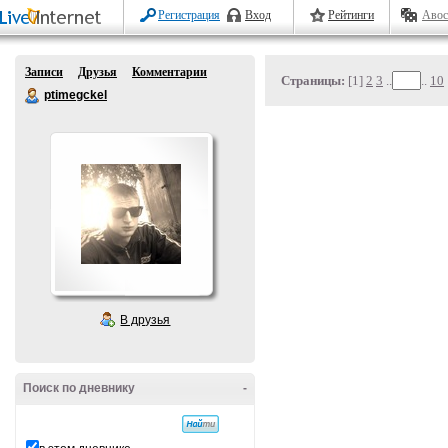
Регистрация
Вход
Рейтинги
Авос
Записи
Друзья
Комментарии
Страницы:
[1]
2
3
..
..
10
ptimegckel
В друзья
Поиск по дневнику
-