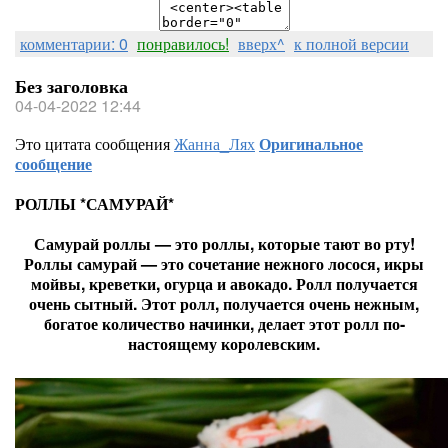
комментарии: 0
понравилось!
вверх^
к полной версии
Без заголовка
04-04-2022 12:44
Это цитата сообщения
Жанна_Лях
Оригинальное
сообщение
РОЛЛЫ *САМУРАЙ*
Самурай роллы — это роллы, которые тают во рту!
Роллы самурай — это сочетание нежного лосося, икры
мойвы, креветки, огурца и авокадо. Ролл получается
очень сытный. Этот ролл, получается очень нежным,
богатое количество начинки, делает этот ролл по-
настоящему королевским.