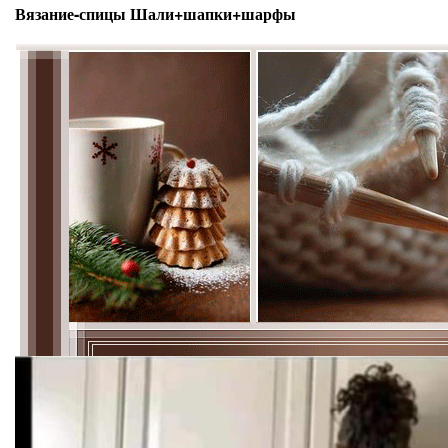
Вязание-спицы Шали+шапки+шарфы