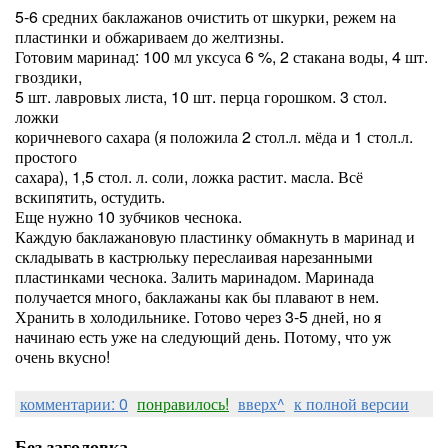
5-6 средних баклажанов очистить от шкурки, режем на
пластинки и обжариваем до желтизны.
Готовим маринад: 100 мл уксуса 6 %, 2 стакана воды, 4 шт.
гвоздики,
5 шт. лавровых листа, 10 шт. перца горошком. 3 стол.
ложки
коричневого сахара (я положила 2 стол.л. мёда и 1 стол.л.
простого
сахара), 1,5 стол. л. соли, ложка растит. масла. Всё
вскипятить, остудить.
Еще нужно 10 зубчиков чеснока.
Каждую баклажановую пластинку обмакнуть в маринад и
складывать в кастрюльку переслаивая нарезанными
пластинками чеснока. Залить маринадом. Маринада
получается много, баклажаны как бы плавают в нем.
Хранить в холодильнике. Готово через 3-5 дней, но я
начинаю есть уже на следующий день. Потому, что уж
очень вкусно!
комментарии: 0
понравилось!
вверх^
к полной версии
Без заголовка