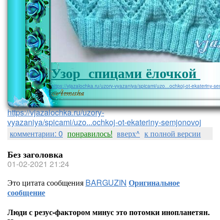
Узор спицами ёлочкой
https://vjazalochka.ru/uzory-vyazaniya/spicami/uzo...ochkoj-ot-ekateriny-s
https://vjazalochka.ru/uzory-
vyazaniya/spicami/uzo...ochkoj-ot-ekateriny-semjonovoj
комментарии: 0
понравилось!
вверх^
к полной версии
Без заголовка
01-02-2021 21:24
Это цитата сообщения
BARGUZIN
Оригинальное
сообщение
Люди с резус-фактором минус это потомки инопланетян.