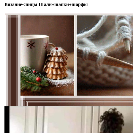
Вязание-спицы Шали+шапки+шарфы