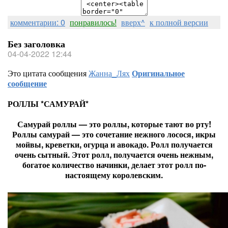
комментарии: 0
понравилось!
вверх^
к полной версии
Без заголовка
04-04-2022 12:44
Это цитата сообщения
Жанна_Лях
Оригинальное
сообщение
РОЛЛЫ *САМУРАЙ*
Самурай роллы — это роллы, которые тают во рту!
Роллы самурай — это сочетание нежного лосося, икры
мойвы, креветки, огурца и авокадо. Ролл получается
очень сытный. Этот ролл, получается очень нежным,
богатое количество начинки, делает этот ролл по-
настоящему королевским.