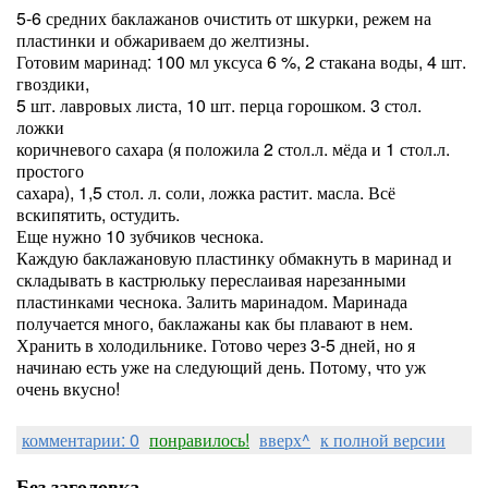
5-6 средних баклажанов очистить от шкурки, режем на
пластинки и обжариваем до желтизны.
Готовим маринад: 100 мл уксуса 6 %, 2 стакана воды, 4 шт.
гвоздики,
5 шт. лавровых листа, 10 шт. перца горошком. 3 стол.
ложки
коричневого сахара (я положила 2 стол.л. мёда и 1 стол.л.
простого
сахара), 1,5 стол. л. соли, ложка растит. масла. Всё
вскипятить, остудить.
Еще нужно 10 зубчиков чеснока.
Каждую баклажановую пластинку обмакнуть в маринад и
складывать в кастрюльку переслаивая нарезанными
пластинками чеснока. Залить маринадом. Маринада
получается много, баклажаны как бы плавают в нем.
Хранить в холодильнике. Готово через 3-5 дней, но я
начинаю есть уже на следующий день. Потому, что уж
очень вкусно!
комментарии: 0
понравилось!
вверх^
к полной версии
Без заголовка