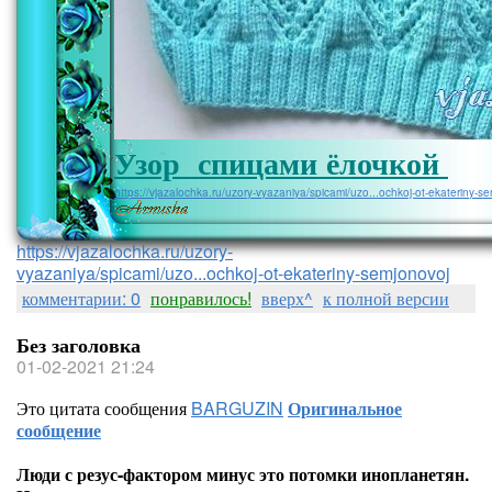
Узор спицами ёлочкой
https://vjazalochka.ru/uzory-vyazaniya/spicami/uzo...ochkoj-ot-ekateriny-s
https://vjazalochka.ru/uzory-
vyazaniya/spicami/uzo...ochkoj-ot-ekateriny-semjonovoj
комментарии: 0
понравилось!
вверх^
к полной версии
Без заголовка
01-02-2021 21:24
Это цитата сообщения
BARGUZIN
Оригинальное
сообщение
Люди с резус-фактором минус это потомки инопланетян.