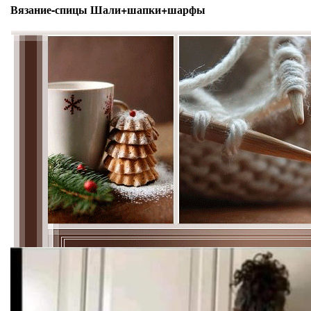
Вязание-спицы Шали+шапки+шарфы