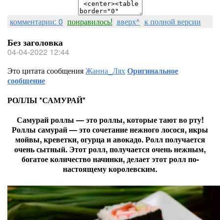
комментарии: 0
понравилось!
вверх^
к полной версии
Без заголовка
04-04-2022 12:44
Это цитата сообщения
Жанна_Лях
Оригинальное
сообщение
РОЛЛЫ *САМУРАЙ*
Самурай роллы — это роллы, которые тают во рту!
Роллы самурай — это сочетание нежного лосося, икры
мойвы, креветки, огурца и авокадо. Ролл получается
очень сытный. Этот ролл, получается очень нежным,
богатое количество начинки, делает этот ролл по-
настоящему королевским.