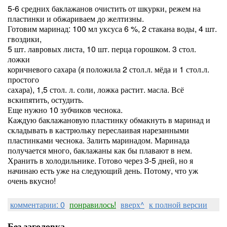
5-6 средних баклажанов очистить от шкурки, режем на
пластинки и обжариваем до желтизны.
Готовим маринад: 100 мл уксуса 6 %, 2 стакана воды, 4 шт.
гвоздики,
5 шт. лавровых листа, 10 шт. перца горошком. 3 стол.
ложки
коричневого сахара (я положила 2 стол.л. мёда и 1 стол.л.
простого
сахара), 1,5 стол. л. соли, ложка растит. масла. Всё
вскипятить, остудить.
Еще нужно 10 зубчиков чеснока.
Каждую баклажановую пластинку обмакнуть в маринад и
складывать в кастрюльку переслаивая нарезанными
пластинками чеснока. Залить маринадом. Маринада
получается много, баклажаны как бы плавают в нем.
Хранить в холодильнике. Готово через 3-5 дней, но я
начинаю есть уже на следующий день. Потому, что уж
очень вкусно!
комментарии: 0
понравилось!
вверх^
к полной версии
Без заголовка