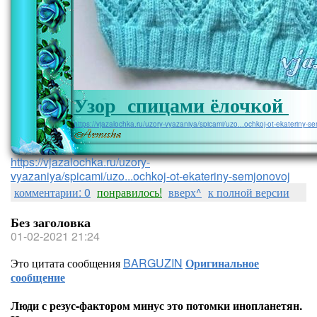
Узор спицами ёлочкой
https://vjazalochka.ru/uzory-vyazaniya/spicami/uzo...ochkoj-ot-ekateriny-s
https://vjazalochka.ru/uzory-
vyazaniya/spicami/uzo...ochkoj-ot-ekateriny-semjonovoj
комментарии: 0
понравилось!
вверх^
к полной версии
Без заголовка
01-02-2021 21:24
Это цитата сообщения
BARGUZIN
Оригинальное
сообщение
Люди с резус-фактором минус это потомки инопланетян.