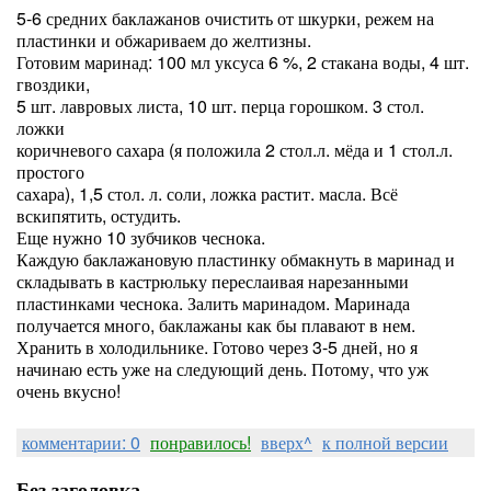
5-6 средних баклажанов очистить от шкурки, режем на
пластинки и обжариваем до желтизны.
Готовим маринад: 100 мл уксуса 6 %, 2 стакана воды, 4 шт.
гвоздики,
5 шт. лавровых листа, 10 шт. перца горошком. 3 стол.
ложки
коричневого сахара (я положила 2 стол.л. мёда и 1 стол.л.
простого
сахара), 1,5 стол. л. соли, ложка растит. масла. Всё
вскипятить, остудить.
Еще нужно 10 зубчиков чеснока.
Каждую баклажановую пластинку обмакнуть в маринад и
складывать в кастрюльку переслаивая нарезанными
пластинками чеснока. Залить маринадом. Маринада
получается много, баклажаны как бы плавают в нем.
Хранить в холодильнике. Готово через 3-5 дней, но я
начинаю есть уже на следующий день. Потому, что уж
очень вкусно!
комментарии: 0
понравилось!
вверх^
к полной версии
Без заголовка