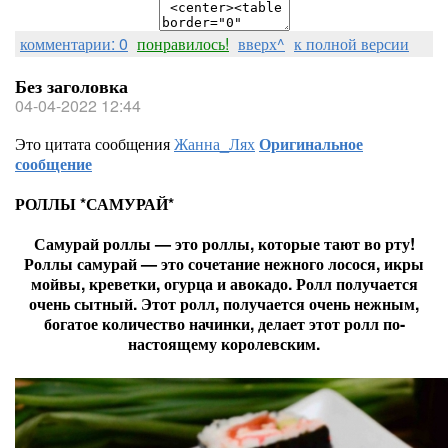
комментарии: 0
понравилось!
вверх^
к полной версии
Без заголовка
04-04-2022 12:44
Это цитата сообщения
Жанна_Лях
Оригинальное
сообщение
РОЛЛЫ *САМУРАЙ*
Самурай роллы — это роллы, которые тают во рту!
Роллы самурай — это сочетание нежного лосося, икры
мойвы, креветки, огурца и авокадо. Ролл получается
очень сытный. Этот ролл, получается очень нежным,
богатое количество начинки, делает этот ролл по-
настоящему королевским.