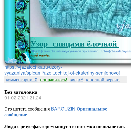
Узор спицами ёлочкой
https://vjazalochka.ru/uzory-vyazaniya/spicami/uzo...ochkoj-ot-ekateriny-s
https://vjazalochka.ru/uzory-
vyazaniya/spicami/uzo...ochkoj-ot-ekateriny-semjonovoj
комментарии: 0
понравилось!
вверх^
к полной версии
Без заголовка
01-02-2021 21:24
Это цитата сообщения
BARGUZIN
Оригинальное
сообщение
Люди с резус-фактором минус это потомки инопланетян.