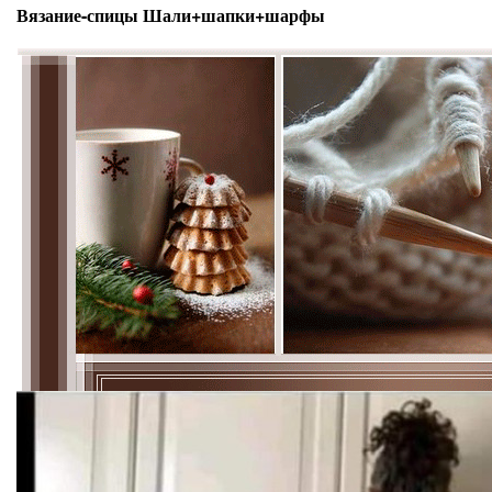
Вязание-спицы Шали+шапки+шарфы