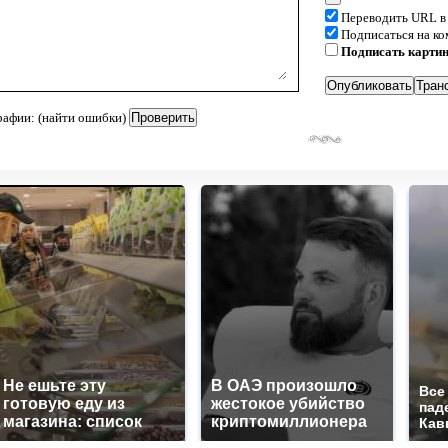
Переводить URL в
Подписаться на к
Подписать карти
рафии: (найти ошибки)
Не ешьте эту
В ОАЭ произошло
Все
готовую еду из
жестокое убийство
пад
магазина: список
криптомиллионера
Кав