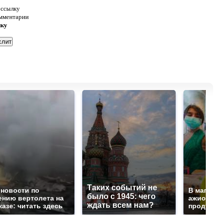
 ссылку
омментарии
нку
Таких событий не
 новости по
В магаз
было с 1945: чего
ению вертолета на
ажиотаж 
ждать всем нам?
казе: читать здесь
продукта