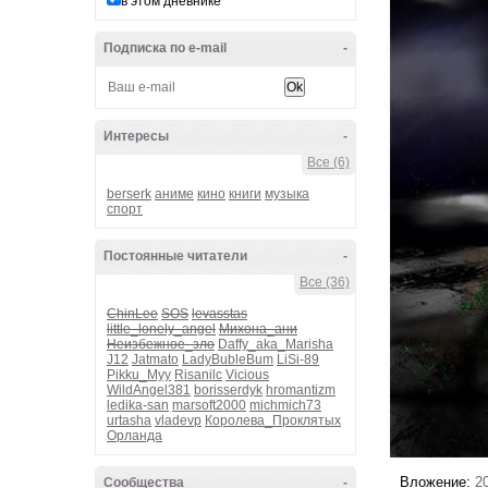
в этом дневнике
Подписка по e-mail
-
Интересы
-
Все (6)
berserk
аниме
кино
книги
музыка
спорт
Постоянные читатели
-
Все (36)
ChinLee
SOS
levasstas
little_lonely_angel
Михона_ани
Неизбежное_зло
Daffy_aka_Marisha
J12
Jatmato
LadyBubleBum
LiSi-89
Pikku_Myy
Risanilc
Vicious
WildAngel381
borisserdyk
hromantizm
ledika-san
marsoft2000
michmich73
urtasha
vladevp
Королева_Проклятых
Орланда
Вложение:
2
Сообщества
-