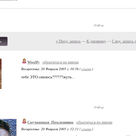
« Пред. запись
—
К дневнику
—
След. запись 
ь
Woolfy
обратиться по имени
Воскресенье, 20 Февраля 2005 г. 10:56 (
ссылка
)
тебе ЭТО снилось??????жуть...
Скучающая_Поклонница
обратиться по имени
Воскресенье, 20 Февраля 2005 г. 12:11 (
ссылка
)