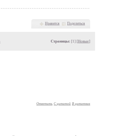
Нравится
Поделиться
»
Страницы:
[1] [
Новые
]
Ответить
С цитатой
В цитатник