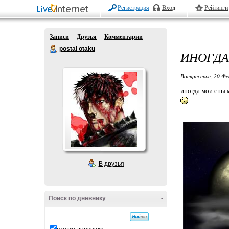
Регистрация
Вход
Рейтинги
Записи
Друзья
Комментарии
postal otaku
ИНОГДА
Воскресенье, 20 Фе
иногда мои сны м
В друзья
Поиск по дневнику
-