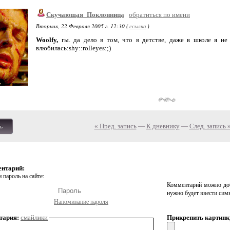
Скучающая_Поклонница
обратиться по имени
Вторник, 22 Февраля 2005 г. 12:30 (
ссылка
)
Woolfy,
гы. да дело в том, что в детстве, даже в школе я не л
влюбилась:shy::rolleyes:;)
« Пред. запись
—
К дневнику
—
След. запись 
ь
ентарий:
 пароль на сайте:
Комментарий можно доб
нужно будет ввести сим
Напоминание пароля
тария:
смайлики
Прикрепить картинк