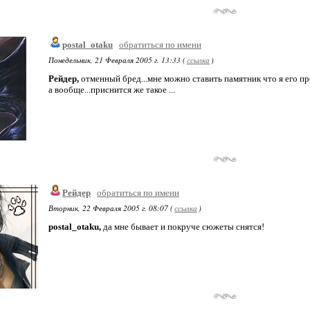
postal_otaku
обратиться по имени
Понедельник, 21 Февраля 2005 г. 13:33 (
ссылка
)
Рейдер,
отменный бред...мне можно ставить памятник что я его пр
а вообще...приснится же такое ...
Рейдер
обратиться по имени
Вторник, 22 Февраля 2005 г. 08:07 (
ссылка
)
postal_otaku,
да мне бывает и покруче сюжеты снятся!