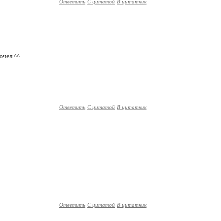
Ответить
С цитатой
В цитатник
очел ^^
Ответить
С цитатой
В цитатник
Ответить
С цитатой
В цитатник