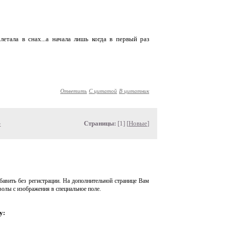
етала в снах...а начала лишь когда в первый раз
Ответить
С цитатой
В цитатник
»
Страницы:
[1] [
Новые
]
авить без регистрации. На дополнительной странице Вам
волы с изображения в специальное поле.
у: