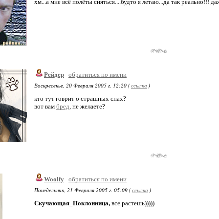
хм...а мне всё полёты сняться....будто я летаю...да так реально!!! д
Рейдер
обратиться по имени
Воскресенье, 20 Февраля 2005 г. 12:20 (
ссылка
)
кто тут говрит о страшных снах?
вот вам
бред
, не желаете?
Woolfy
обратиться по имени
Понедельник, 21 Февраля 2005 г. 05:09 (
ссылка
)
Скучающая_Поклонница,
все растешь)))))