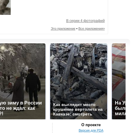
В серии 4 фотографий
Это приложение
•
Все приложения»
ую зиму в России
На Урал
Как выглядит место
то не ждал: как
были у
крушение вертолета на
?!
миллио
Кавказе: смотреть
О проекте
Версия для PDA