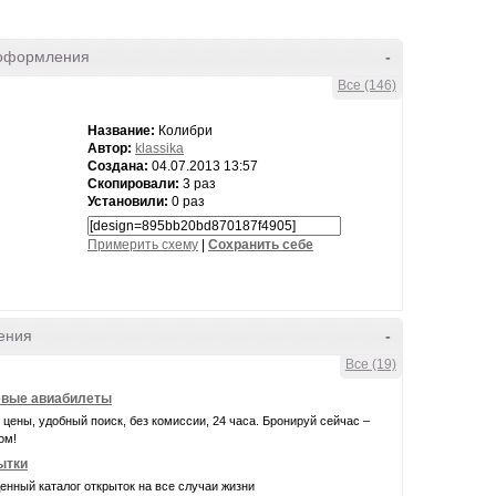
оформления
-
Все (146)
Название:
Колибри
Автор:
klassika
Создана:
04.07.2013 13:57
Скопировали:
3 раз
Установили:
0 раз
Примерить схему
|
Cохранить себе
ения
-
Все (19)
вые авиабилеты
цены, удобный поиск, без комиссии, 24 часа. Бронируй сейчас –
ом!
ытки
нный каталог открыток на все случаи жизни