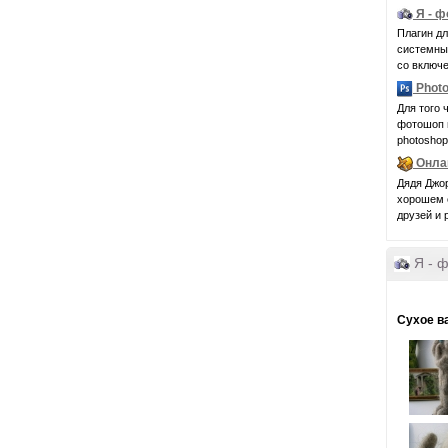
Я - 
Плагин д
системные 
со включе
Photo
Для того 
фотошоп 
photoshop
Онла
Дядя Джор
хорошем с
друзей и 
Я - 
Сухое в