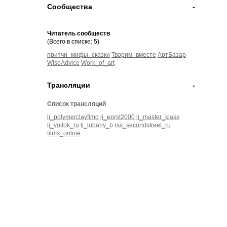
Сообщества
-
Читатель сообществ
(Всего в списке: 5)
притчи_мифы_сказки
Творим_вместе
АртБазар
WiseAdvice
Work_of_art
Трансляции
-
Список трансляций
lj_polymerclayfimo
lj_eprst2000
lj_master_klass
lj_voilok_ru
lj_lubany_b
rss_secondstreet_ru
films_online