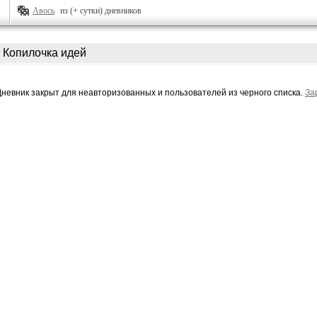
Авось
из (+ сутки) дневников
Копилочка идей
Дневник закрыт для неавторизованных и пользователей из черного списка.
За