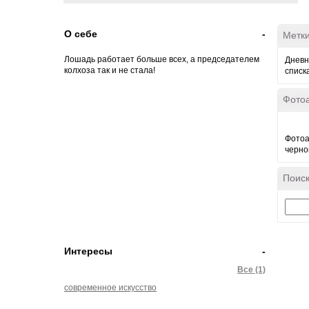
О себе
-
Метк
Лошадь работает больше всех, а председателем
Дневн
колхоза так и не стала!
списк
Фото
Фотоа
черно
Поиск
Интересы
-
Все (1)
современное искусство