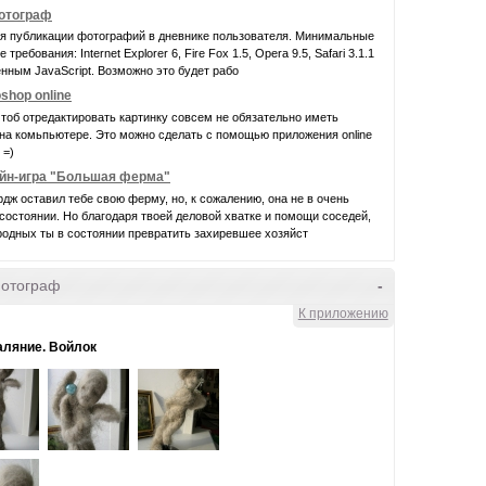
фотограф
ля публикации фотографий в дневнике пользователя. Минимальные
требования: Internet Explorer 6, Fire Fox 1.5, Opera 9.5, Safari 3.1.1
нным JavaScript. Возможно это будет рабо
shop online
чтоб отредактировать картинку совсем не обязательно иметь
на комьпьютере. Это можно сделать с помощью приложения online
 =)
йн-игра "Большая ферма"
дж оставил тебе свою ферму, но, к сожалению, она не в очень
остоянии. Но благодаря твоей деловой хватке и помощи соседей,
родных ты в состоянии превратить захиревшее хозяйст
фотограф
-
К приложению
аляние. Войлок