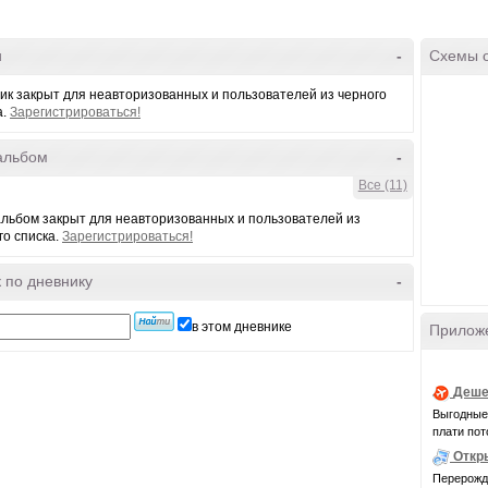
и
-
Схемы 
ик закрыт для неавторизованных и пользователей из черного
а.
Зарегистрироваться!
альбом
-
Все (11)
льбом закрыт для неавторизованных и пользователей из
го списка.
Зарегистрироваться!
 по дневнику
-
в этом дневнике
Прилож
Деше
Выгодные 
плати пот
Откр
Перерожде