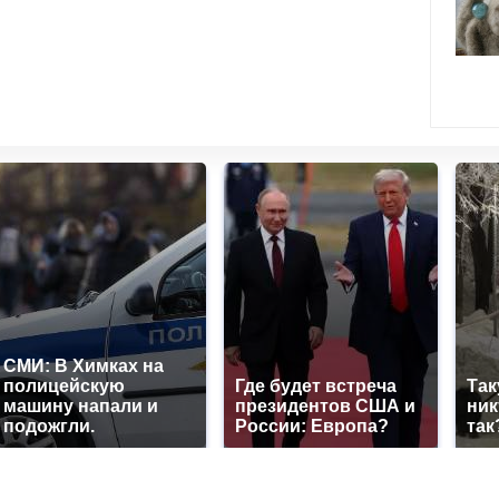
СМИ: В Химках на
полицейскую
Где будет встреча
Так
машину напали и
президентов США и
ник
подожгли.
России: Европа?
так