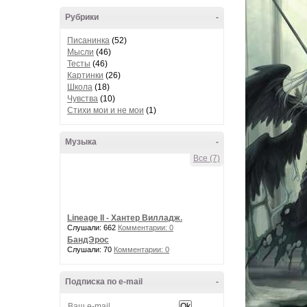
Рубрики
-
Писанинка
(52)
Мысли
(46)
Тесты
(46)
Картинки
(26)
Школа
(18)
Чувства
(10)
Стихи мои и не мои
(1)
Музыка
-
Все (7)
Lineage II - Хантер Вилладж.
Слушали: 662
Комментарии: 0
БандЭрос
Слушали: 70
Комментарии: 0
Подписка по e-mail
-