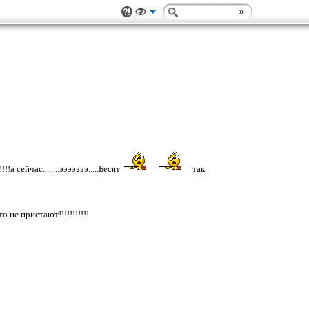
а сейчас........эээээээ.....Бесят
так
 не пристают!!!!!!!!!!!