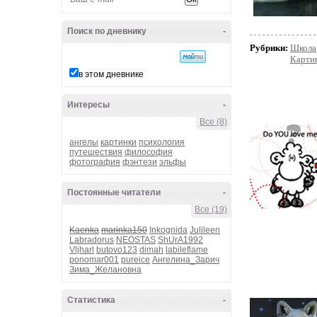
Поиск по дневнику
-
Рубрики:
Школа
Карти
в этом дневнике
Интересы
-
Все (8)
ангелы
картинки
психология
путешествия
философия
фотография
фэнтези
эльфы
Постоянные читатели
-
Все (19)
Kaenka
marinka150
Inkognida
Julileen
Labradorus
NEOSTAS
ShUrA1992
Vljharl
butovo123
dimah
labileflame
ponomar001
pureice
Ангелина_Зарич
Зима_Желановна
Статистика
-