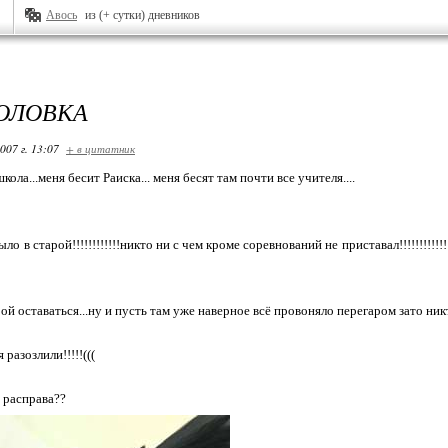
Авось
из (+ сутки) дневников
ГОЛОВКА
007 г. 13:07
+ в цитатник
кола...меня бесит Раиска... меня бесят там почти все учителя....
о в старой!!!!!!!!!!!!никто ни с чем кроме соревнований не приставал!!!!!!!!!!!!!!!!
ой оставаться...ну и пусть там уже наверное всё провоняло перегаром зато никто
 разозлили!!!!!(((
 расправа??