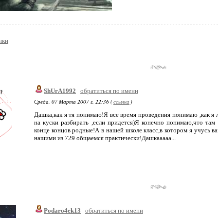
нки
ShUrA1992
обратиться по имени
Среда, 07 Марта 2007 г. 22:36 (
ссылка
)
Дашка,как я тя понимаю!Я все время проведения понимаю ,как 
на куски разбирать ,если придется)Я конечно понимаю,что там
конце концов родные!А в нашей школе класс,в котором я учусь ва
нашими из 729 общаемся практически!Дашкааааа...
Podaro4ek13
обратиться по имени