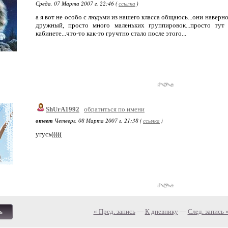
Среда, 07 Марта 2007 г. 22:46 (
ссылка
)
а я вот не особо с людьми из нашего класса общаюсь...они наверно
дружный, просто много маленьких группировок...просто тут
кабинете...что-то как-то гручтно стало после этого...
ShUrA1992
обратиться по имени
ответ
Четверг, 08 Марта 2007 г. 21:38 (
ссылка
)
угусь(((((
« Пред. запись
—
К дневнику
—
След. запись 
ь