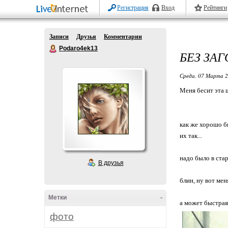
Регистрация
Вход
Рейтинги
Записи
Друзья
Комментарии
Podaro4ek13
БЕЗ ЗА
Среда, 07 Марта 2
Меня бесит эта ш
как же хорошо был
их так...
надо было в стар
В друзья
блин, ну вот меня
Метки
-
а может быстрая
фото