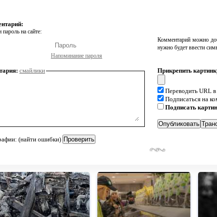
ентарий:
 пароль на сайте:
Комментарий можно доб
нужно будет ввести сим
Напоминание пароля
тария:
смайлики
Прикрепить картинк
Переводить URL в
Подписаться на к
Подписать карти
рафии: (найти ошибки)