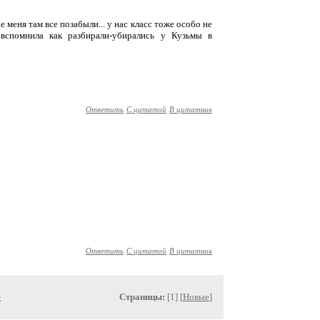
е меня там все позабыли... у нас класс тоже особо не
 вспомнила как разбирали-убирались у Кузьмы в
Ответить
С цитатой
В цитатник
Ответить
С цитатой
В цитатник
»
Страницы:
[1] [
Новые
]