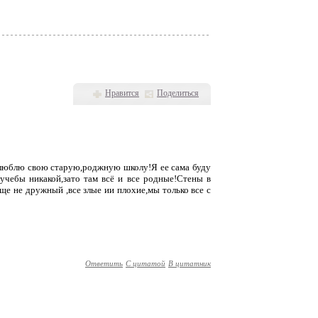
Нравится
Поделиться
я люблю свою старую,роджную школу!Я ее сама буду
 учебы никакой,зато там всё и все родные!Стены в
ще не дружный ,все злые ии плохие,мы только все с
Ответить
С цитатой
В цитатник