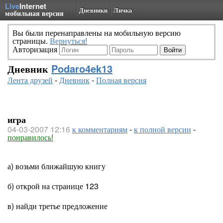
Live
Internet
Дневники
Личка
мобильная версия
Вы были перенаправлены на мобильную версию
страницы.
Вернуться!
Авторизация
Дневник
Podaro4ek13
Лента друзей
-
Дневник
-
Полная версия
игра
04-03-2007 12:16
к комментариям
-
к полной версии
-
понравилось!
а) возьми ближайшую книгу
б) открой на странице 123
в) найди третье предложение