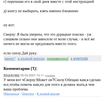
г) перепиши его в свой днев вместе с этой инструкцией
д) книгу не выбирать, взять именно ближнюю
ну вот:
Сверху: Я была уверена, что это дурацкие поиски - уж
слишком сильно они зависили от воли случая, - и всё же
ничего не могла не предложить вместо этого.
если снизу.Дай руку.
вверх^
к полной версии
понравилось!
в evernote
Комментарии (1):
05-03-2007-13:11
удалить
ShUrA1992
У меня вот чСверху:Может он?Снизу:Обещаю вам,я сделаю
все,чтобы помочь вам,но для этого я должна знать,в чем
ваша проблема.
Обратиться
-
Ответить
-
К полной версии