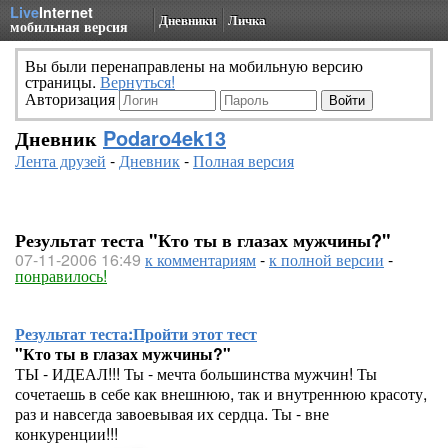
Live
Internet
Дневники
Личка
мобильная версия
Вы были перенаправлены на мобильную версию
страницы.
Вернуться!
Авторизация
Дневник
Podaro4ek13
Лента друзей
-
Дневник
-
Полная версия
Результат теста "Кто ты в глазах мужчины?"
07-11-2006 16:49
к комментариям
-
к полной версии
-
понравилось!
Результат теста:
Пройти этот тест
"Кто ты в глазах мужчины?"
ТЫ - ИДЕАЛ!!! Ты - мечта большинства мужчин! Ты
сочетаешь в себе как внешнюю, так и внутреннюю красоту,
раз и навсегда завоевывая их сердца. Ты - вне
конкуренции!!!