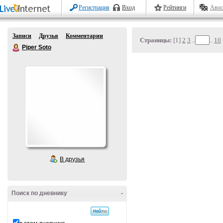
Регистрация
Вход
Рейтинги
Авос
Записи
Друзья
Комментарии
Страницы:
[1]
2
3
..
..
10
Piper Soto
В друзья
Поиск по дневнику
-