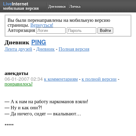
Live
Internet
Дневники
Личка
мобильная версия
Вы были перенаправлены на мобильную версию
страницы.
Вернуться!
Авторизация
Дневник
PING
Лента друзей
-
Дневник
-
Полная версия
анекдоты
06-01-2007 02:34
к комментариям
-
к полной версии
-
понравилось!
— А к нам на работу наркоманов взяли!
— Ну и как они?!
— Да ничего, сидят — вкалывают…
*****