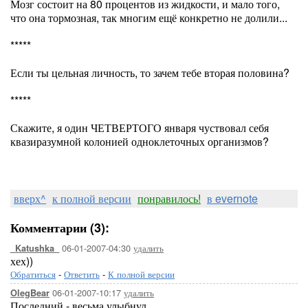
Мозг состоит на 80 процентов из жидкости, и мало того,
что она тормозная, так многим ещё конкретно не долили...
*****
Если ты цельная личность, то зачем тебе вторая половина?
*****
Скажите, я один ЧЕТВЕРТОГО января чуствовал себя
квазиразумной колонией одноклеточных организмов?
вверх^
к полной версии
понравилось!
в evernote
Комментарии (3):
06-01-2007-04:30
удалить
_Katushka_
хех))
Обратиться
-
Ответить
-
К полной версии
06-01-2007-10:17
удалить
OlegBear
Последний - весьма улыбнул