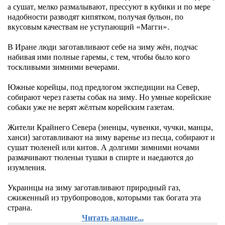
а сушат, мелко размалывают, прессуют в кубики и по мере
надобности разводят кипятком, получая бульон, по
вкусовым качествам не уступающий «Магги».
В Иране люди заготавливают себе на зиму жён, подчас
набивая ими полные гаремы, с тем, чтобы было кого
тоскливыми зимними вечерами.
Южные корейцы, под предлогом экспедиции на Север,
собирают через газеты собак на зиму. Но умные корейские
собаки уже не верят жёлтым корейским газетам.
Жители Крайнего Севера (эненцы, чувенки, чучки, манцы,
ханси) заготавливают на зиму варенье из песца, собирают и
сушат тюленей или китов. А долгими зимними ночами
размачивают тюленьи тушки в спирте и наедаются до
изумления.
Украинцы на зиму заготавливают природный газ,
сжиженный из трубопроводов, которыми так богата эта
страна.
Читать дальше...