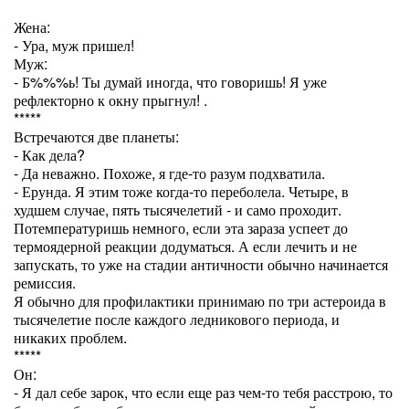
Жена:
- Ура, муж пришел!
Муж:
- Б%%%ь! Ты думай иногда, что говоришь! Я уже
рефлекторно к окну прыгнул! .
*****
Встречаются две планеты:
- Как дела?
- Да неважно. Похоже, я где-то разум подхватила.
- Ерунда. Я этим тоже когда-то переболела. Четыре, в
худшем случае, пять тысячелетий - и само проходит.
Потемпературишь немного, если эта зараза успеет до
термоядерной реакции додуматься. А если лечить и не
запускать, то уже на стадии античности обычно начинается
ремиссия.
Я обычно для профилактики принимаю по три астероида в
тысячелетие после каждого ледникового периода, и
никаких проблем.
*****
Он:
- Я дал себе зарок, что если еще раз чем-то тебя расстрою, то