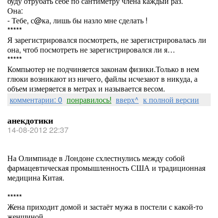
буду отрубать себе по сантиметру члена каждый раз.
Она:
- Тебе, с@ка, лишь бы назло мне сделать !
*****
Я зарегистрировался посмотреть, не зарегистрировалась ли
она, чтоб посмотреть не зарегистрировался ли я…
*****
Компьютер не подчиняется законам физики.Только в нем
глюки возникают из ничего, файлы исчезают в никуда, а
объем измеряется в метрах и называется весом.
комментарии: 0
понравилось!
вверх^
к полной версии
анекдотики
14-08-2012 22:37
На Олимпиаде в Лондоне схлестнулись между собой
фармацевтическая промышленность США и традиционная
медицина Китая.
*****
Жена приходит домой и застаёт мужа в постели с какой-то
женщиной.