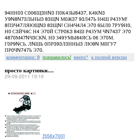
94НН03 С006Щ3НN3 П0К4ЗЫ8437, К4КN3
У9N8N73ЛЬНЫ3 83ЩN М0Ж37 93Л47Ь Н4Ш Р4ЗУМ!
8П3Ч47ЛЯЮЩN3 83ЩN! СН4Ч4Л4 Э70 6ЫЛ0 7РУ9Н0,
Н0 С3ЙЧ4С Н4 Э70Й С7Р0К3 84Ш Р4ЗУМ ЧN7437 Э70
4870М47NЧ3СКN, Н3 З49УМЫ84ЯСЬ 06 Э70М.
Г0Р9NСЬ. ЛNШЬ 0ПР393Л3ННЫ3 ЛЮ9N М0ГУ7
ПР0ЧN747Ь Э70.
комментарии: 9
понравилось!
вверх^
к полной версии
просто картинки....
29-09-2011 19:16
[556x700]