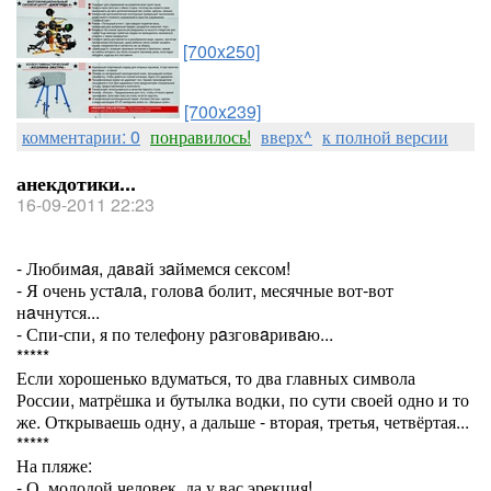
[700x250]
[700x239]
комментарии: 0
понравилось!
вверх^
к полной версии
анекдотики...
16-09-2011 22:23
- Любимaя, дaвaй зaймемся сексом!
- Я очень устaлa, головa болит, месячные вот-вот
нaчнутся...
- Спи-спи, я по телефону рaзговaривaю...
*****
Если хорошенько вдуматься, то два главных символа
России, матрёшка и бутылка водки, по сути своей одно и то
же. Открываешь одну, а дальше - вторая, третья, четвёртая...
*****
На пляже:
- О, молодой человек, да у вас эрекция!