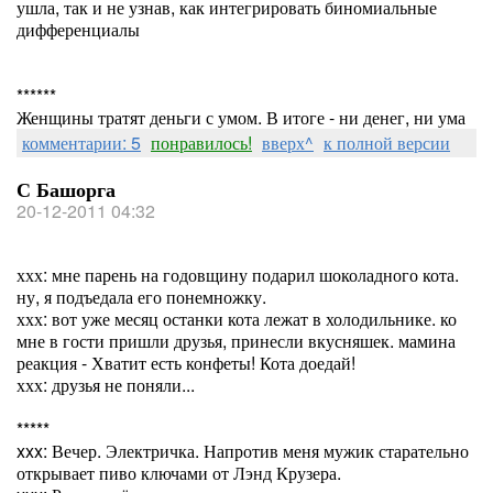
ушла, так и не узнав, как интегрировать биномиальные
дифференциалы
******
Женщины тратят деньги с умом. В итоге - ни денег, ни ума
комментарии: 5
понравилось!
вверх^
к полной версии
С Башорга
20-12-2011 04:32
ххх: мне парень на годовщину подарил шоколадного кота.
ну, я подъедала его понемножку.
ххх: вот уже месяц останки кота лежат в холодильнике. ко
мне в гости пришли друзья, принесли вкусняшек. мамина
реакция - Хватит есть конфеты! Кота доедай!
ххх: друзья не поняли...
*****
xxx: Вечер. Электричка. Напротив меня мужик старательно
открывает пиво ключами от Лэнд Крузера.