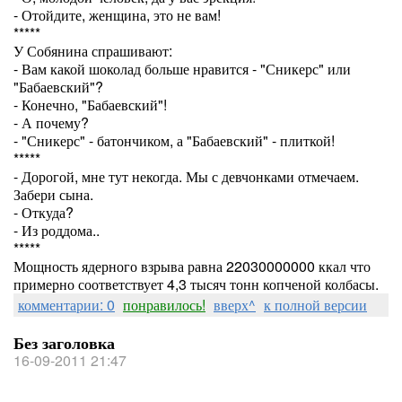
- Отойдите, женщина, это не вам!
*****
У Собянина спрашивают:
- Вам какой шоколад больше нравится - "Сникерс" или
"Бабаевский"?
- Конечно, "Бабаевский"!
- А почему?
- "Сникерс" - батончиком, а "Бабаевский" - плиткой!
*****
- Дорогой, мне тут некогда. Мы с девчонками отмечаем.
Забери сына.
- Откуда?
- Из роддома..
*****
Мощность ядерного взрыва равна 22030000000 ккал что
примерно соответствует 4,3 тысяч тонн копченой колбасы.
комментарии: 0
понравилось!
вверх^
к полной версии
Без заголовка
16-09-2011 21:47