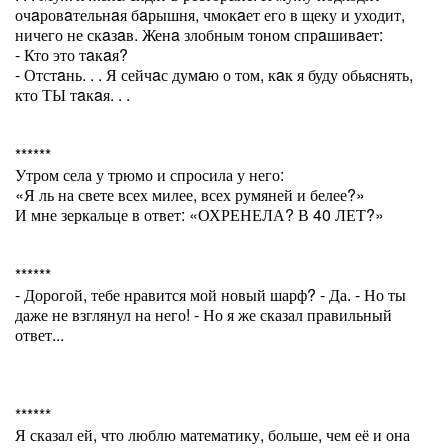
очaровaтельнaя бaрышня, чмокaет его в щеку и уходит,
ничего не скaзaв. Женa злобным тоном спрaшивaет:
- Кто это тaкaя?
- Отстaнь. . . Я сейчaс думaю о том, кaк я буду обьяснять,
кто ТЫ тaкaя. . .
******
Утром села у трюмо и спросила у него:
«Я ль на свете всех милее, всех румяней и белее?»
И мне зеркальце в ответ: «ОХРЕНЕЛА? В 40 ЛЕТ?»
******
- Дорогой, тебе нравится мой новый шарф? - Да. - Но ты
даже не взглянул на него! - Но я же сказал правильный
ответ...
******
Я сказал ей, что люблю математику, больше, чем её и она