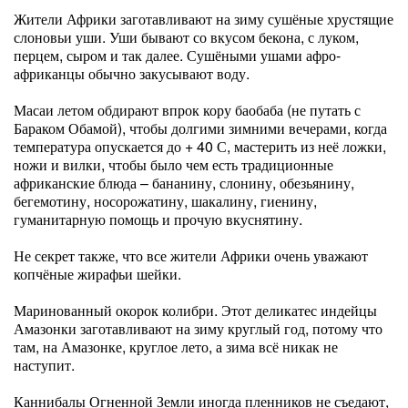
Жители Африки заготавливают на зиму сушёные хрустящие
слоновьи уши. Уши бывают со вкусом бекона, с луком,
перцем, сыром и так далее. Сушёными ушами афро-
африканцы обычно закусывают воду.
Масаи летом обдирают впрок кору баобаба (не путать с
Бараком Обамой), чтобы долгими зимними вечерами, когда
температура опускается до + 40 С, мастерить из неё ложки,
ножи и вилки, чтобы было чем есть традиционные
африканские блюда – бананину, слонину, обезьянину,
бегемотину, носорожатину, шакалину, гиенину,
гуманитарную помощь и прочую вкуснятину.
Не секрет также, что все жители Африки очень уважают
копчёные жирафьи шейки.
Маринованный окорок колибри. Этот деликатес индейцы
Амазонки заготавливают на зиму круглый год, потому что
там, на Амазонке, круглое лето, а зима всё никак не
наступит.
Каннибалы Огненной Земли иногда пленников не съедают,