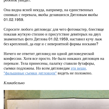
Она видна ясней некуда, например, на единственных
снимках с перевала, якобы делавшихся Дятловым якобы
01.02.1959.
Спросите любого дятловеда: для чего фотомастер, блестяще
показав жуткую стихию и присутствие девятерых на двух
знаменитых фото Дятлова 01.02.1959, наставил кучу лыж
без креплений, да еще и с невероятной формы носками?
Ничего не ответит дятловед ни одной дятловедческой
конфессии. Хотя все просто. Не было никаких дятловцев на
перевале. Тела принесены, палатку ставили бутафоры,
съемки подложны. Но всем дятловедам
эти вещи,
"фальшивые съемки дятловцев"
видеть не положено.
Кликабельно