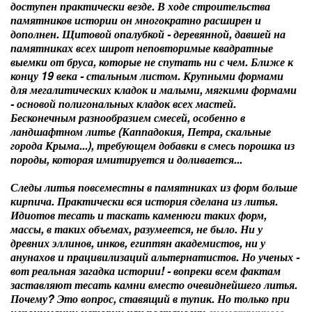
доступен практически везде. В ходе строительства
памятников истории он многократно расширен и
дополнен. Щитовой опалубкой - деревянной, давшей на
памятниках всех широт неповторимые квадратные
выемки от бруса, которые не спутать ни с чем. Ближе к
концу 19 века - стальным листом. Крупными формами
для мегалитических кладок и малыми, мягкими формами
- основой полигональных кладок всех мастей.
Бесконечным разнообразием смесей, особенно в
ландшафтном литье (Каппадокия, Петра, скальные
города Крыма...), требующем добавки в смесь порошка из
породы, которая имитируется и доливается...
Следы литья повсеместны в памятниках из форм больше
кирпича. Практически вся история сделана из литья.
Идиотов тесать и таскать каменюги таких форм,
массы, в таких объемах, разумеется, не было. Ни у
древних эллинов, инков, египтян академистов, ни у
анунахов и працивилизаций альтернатистов. Но ученых -
вот реальная загадка истории! - вопреки всем фактам
заставляют тесать камни вместо очевиднейшего литья.
Почему? Это вопрос, ставящий в тупик. Но только при