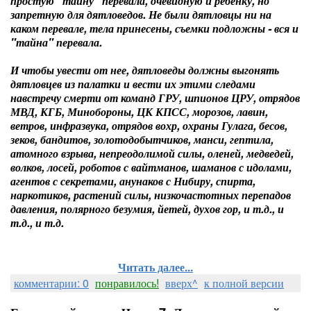
простую "тайну" перевала, очевидную и ребенку, но
запретную для дятловедов. Не были дятловцы ни на
каком перевале, тела принесены, съемки подложны - вся и
"тайна" перевала.
И чтобы увести от нее, дятловеды должны выгонять
дятловцев из палатки и вести их этими следами
навстречу смерти от команд ГРУ, шпионов ЦРУ, отрядов
МВД, КГБ, Минобороны, ЦК КПСС, морозов, лавин,
ветров,
инфразвука,
отрядов вохр, охраны Гулага, бесов,
зеков, бандитов, золотодобытчиков, манси, гептила,
атомного взрыва, непреодолимой силы, оленей, медведей,
волков, лосей, роботов с вайтманов, шаманов с идолами,
агентов с секретами, анунаков с Нибиру, спирта,
наркотиков, растений силы, низкочастотных перепадов
давления, полярного безумия, йетей, духов гор, и т.д., и
т.д., и т.д.
Читать далее...
комментарии: 0
понравилось!
вверх^
к полной версии