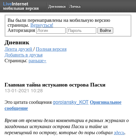
Live
Internet
Дневники
Личка
мобильная версия
Вы были перенаправлены на мобильную версию
страницы.
Вернуться!
Авторизация
Дневник
Лента друзей
/
Полная версия
Добавить в друзья
Страницы:
раньше»
Главная тайна истуканов острова Пасхи
13-01-2021 10:28
Это цитата сообщения
gorojansky_KOT
Оригинальное
сообщение
Время от времени делал комментарии в разных журналах о
загадочных истуканах острова Пасхи и тайне их
перемещений по острову, которые до поры собирал
здесь
.