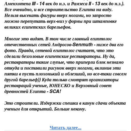
Аменхотепа III - 14 век до н.э. и Рамзеса II - 13 век до н.э.).
Все очевидно, и все строительство Египта на виду.
Нельзя высекать фигуры вверх ногами, но запросто
можно перепутать верх-низ у формы при штамповке
великих египетских барельефов.
Многие это видят. В том числе главный египтолог
отечественных сетей Андросов-Senmuth - ниже два его
фото. Правда, сетевой египтолог считает, что это
сделали безголовые египетские реставраторы. Ну да,
реставраторы такие глупые, что приперли блок незнамо
откуда и поставили рисунок вверх ногами, вклинив эти
пятки в пусть плохонький и облезший, но все-таки совсем
другой барельеф)) Куда только смотрят организаторы
реставраций ученые, ЮНЕСКО и Верховный совет
древностей Египта - SCA!
Это строители. Издержки спешки в канун сдачи объекта
ученым для открытий. Больше некому.
Читать далее...