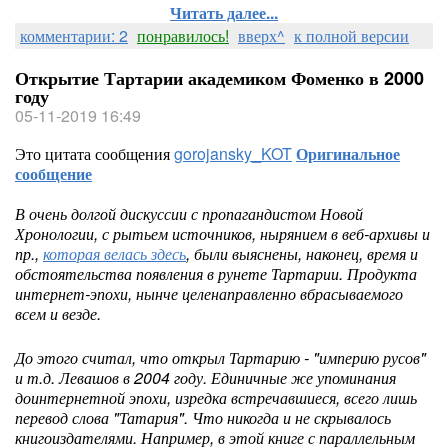
Читать далее...
комментарии: 2
понравилось!
вверх^
к полной версии
Открытие Тартарии академиком Фоменко в 2000
году
05-11-2019 16:49
Это цитата сообщения
gorojansky_KOT
Оригинальное
сообщение
В очень долгой дискуссии с пропагандистом Новой
Хронологии, с рытьем источников, нырянием в веб-архивы и
пр.,
которая велась здесь
, были выяснены, наконец, время и
обстоятельства появления в рунете Тартарии. Продукта
интернет-эпохи, нынче целенаправленно вбрасываемого
всем и везде.
До этого считал, что открыл Тартарию - "империю русов"
и т.д. Левашов в 2004 году. Единичные же упоминания
доинтернетной эпохи, изредка встречавшиеся, всего лишь
перевод слова "Татария". Что никогда и не скрывалось
книгоиздателями. Например, в этой книге с параллельным