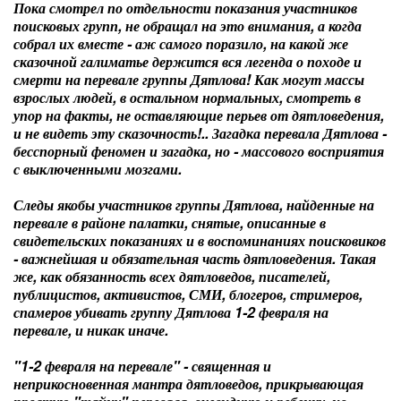
Пока смотрел по отдельности показания участников
поисковых групп, не обращал на это внимания, а когда
собрал их вместе - аж самого поразило, на какой же
сказочной галиматье держится вся легенда о походе и
смерти на перевале группы Дятлова! Как могут массы
взрослых людей, в остальном нормальных, смотреть в
упор на факты, не оставляющие перьев от дятловедения,
и не видеть эту сказочность!.. Загадка перевала Дятлова -
бесспорный феномен и загадка, но - массового восприятия
с выключенными мозгами.
Следы якобы участников группы Дятлова, найденные на
перевале в районе палатки, снятые, описанные в
свидетельских показаниях и в воспоминаниях поисковиков
- важнейшая и обязательная часть дятловедения. Такая
же, как обязанность всех дятловедов, писателей,
публицистов, активистов, СМИ, блогеров, стримеров,
спамеров убивать группу Дятлова 1-2 февраля на
перевале, и никак иначе.
"1-2 февраля на перевале" - священная и
неприкосновенная мантра дятловедов, прикрывающая