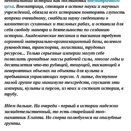
непонимании истории как постановки
внематричного
цеха
. Внематрица, стоящая в истоке науки и научных
учреждений, обязала всех историков повторять глупость
вопреки очевидному, снабдила науку сведениями о
камнетесах сухановых и тягловых рабах, и оставила для
себя свободу маневра и деятельности по созданию
истории. Академические тесания и таскания требуют
огромной материально-организационный базы, волевого
руководства, транспорта, логистики, трудовых
ресурсов... Только серьезные империи могут себе
позволить громадные массы рабочей силы, многие годы и
десятилетия что-то рубящей, тешущей, таскающей в
невероятных объемах на объекты для культа и
пребывания управляющих персон. А литье, доступное
малой группе при минимуме техсредств, спускает эти
империи, культы и персон, из коих и состоит история, в
трубу.
Идем дальше. На очереди - первый в истории надежно
засвидетельственный, то есть старейший топ-
памятник Египта. Но сперва полюбуемся на опалубные
грунты.