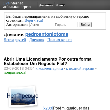
Live
Internet
Дневники
Личка
мобильная версия
Вы были перенаправлены на мобильную версию
страницы.
Вернуться!
Авторизация
Дневник
pedroantoniotoma
Лента друзей
-
Дневник
-
Полная версия
Abrir Uma Licenciamento Por outra forma
Estabelecer Um Negócio Fiel?
23-09-2018 04:54
к комментариям
-
к полной версии
-
понравилось!
[x233]
Porém, qualquer das