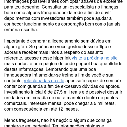
informações possível antes com optar através da excelente
para teu desenho. Consultar um especialista no finanças
bem como alguns franqueados da rede a fim de ouvir
depoimentos com investidores também pode ajudar a
conhecer funcionamento da corporação bem como jamais
errar na escolha.
importante é comprar a licenciamento sem dúvida em
algum grau. Se por acaso você gostou desse artigo e
adoraria receber mais infos a respeito do assunto
referente, acesse nesse hiperlink
visite a próxima no site
mais dados, é uma página de onde peguei boa quantidade
destas informações. Lembrando que uma boa
franqueadora irá amoldar-se treino a fim de você e sua
conjunto,
relacionadas do site
após será capaz de sempre
contar com guarida a fim de excessivo dúvidas ou apoios.
investimento inicial é de 27,5 mil reais e é possível desunir
unidades em moradia de outra maneira dentro de pontos
comerciais. interesse mensal pode chegar a 5 mil reais,
com consequência em até 12 meses.
Menos fregueses, não há negócio algum que consiga
manter-se em pedestal. Ter informações rápidas e