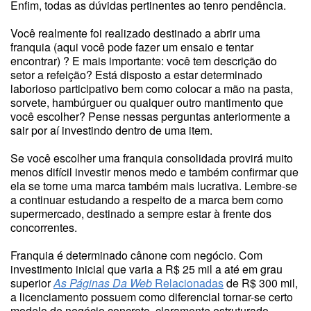
Enfim, todas as dúvidas pertinentes ao tenro pendência.
Você realmente foi realizado destinado a abrir uma
franquia (aqui você pode fazer um ensaio e tentar
encontrar) ? E mais importante: você tem descrição do
setor a refeição? Está disposto a estar determinado
laborioso participativo bem como colocar a mão na pasta,
sorvete, hambúrguer ou qualquer outro mantimento que
você escolher? Pense nessas perguntas anteriormente a
sair por aí investindo dentro de uma item.
Se você escolher uma franquia consolidada provirá muito
menos difícil investir menos medo e também confirmar que
ela se torne uma marca também mais lucrativa. Lembre-se
a continuar estudando a respeito de a marca bem como
supermercado, destinado a sempre estar à frente dos
concorrentes.
Franquia é determinado cânone com negócio. Com
investimento inicial que varia a R$ 25 mil a até em grau
superior
As Páginas Da Web
Relacionadas
de R$ 300 mil,
a licenciamento possuem como diferencial tornar-se certo
modelo de negócio concreto, claramente estruturado,