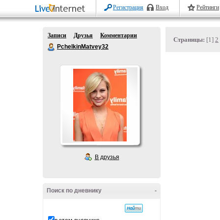
Регистрация
Вход
Рейтинги
Записи
Друзья
Комментарии
Страницы:
[1]
2
PchelkinMatvey32
В друзья
Поиск по дневнику
-