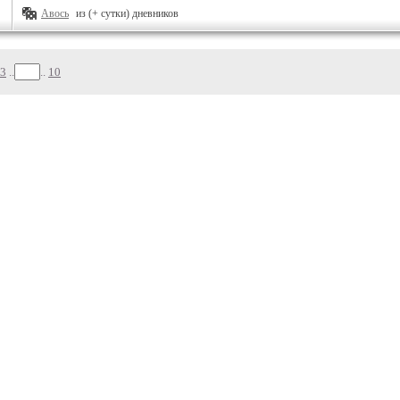
Авось
из (+ сутки) дневников
3
..
..
10