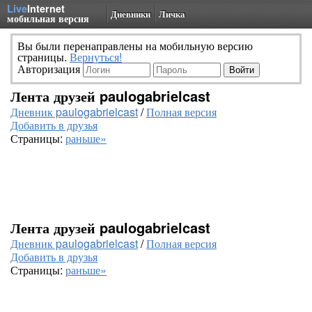
Live
Internet
Дневники
Личка
мобильная версия
Вы были перенаправлены на мобильную версию
страницы.
Вернуться!
Авторизация
Лента друзей paulogabrielcast
Дневник paulogabrielcast
/
Полная версия
Добавить в друзья
Страницы:
раньше»
Лента друзей paulogabrielcast
Дневник paulogabrielcast
/
Полная версия
Добавить в друзья
Страницы:
раньше»