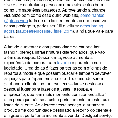
discreta e contratar a peça com uma calça chino bem
como um sapatênis prazeroso. Aproveitando a chance,
visualize bem como esse outro web site,
semelhantes
páginas web
trata de um foco referente ao que escrevo
nessa postagem, podes ser útil a leitura:
descubra aqui
agora
(
saudeetreinossite0.fitnell.com
). ainda que vale para
bares.
A fim de aumentar a competitividade do cânone fast
fashion, ofereça infraestruturas diferenciados, que vão
além das roupas. Dessa forma, você aumento a
experiência da compra para
favorito
e garante a sua
fidelidade. Uma delas é fazer parcerias com oficinas de
reparos a moda e que possam buscar e também devolver
as peças para reparo em sua loja. Todo mundo saem
ganhando. cliente, por nunca necessitar se deslocar a
desigual lugar para fazer os ajustes na roupa, e
empresário, que tem mais momento com comercializar
uma peça que não se ajustou perfeitamente ao estrutura
física do cliente. Ao oferecer esse serviço, a armazém
produz uma oportunidade destinado a retorno do cliente e
em grau superior uma momento a venda. Desigual serviço