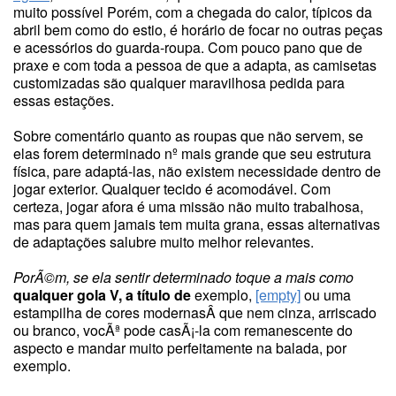
muito possível Porém, com a chegada do calor, típicos da
abril bem como do estio, é horário de focar no outras peças
e acessórios do guarda-roupa. Com pouco pano que de
praxe e com toda a pessoa de que a adapta, as camisetas
customizadas são qualquer maravilhosa pedida para
essas estações.
Sobre comentário quanto as roupas que não servem, se
elas forem determinado nº mais grande que seu estrutura
física, pare adaptá-las, não existem necessidade dentro de
jogar exterior. Qualquer tecido é acomodável. Com
certeza, jogar afora é uma missão não muito trabalhosa,
mas para quem jamais tem muita grana, essas alternativas
de adaptações salubre muito melhor relevantes.
PorÃ©m, se ela sentir
determinado toque a mais como
qualquer gola V, a título de
exemplo,
[empty]
ou uma
estampilha de cores modernasÂ que nem cinza, arriscado
ou branco, vocÃª pode casÃ¡-la com remanescente do
aspecto e mandar muito perfeitamente na balada, por
exemplo.