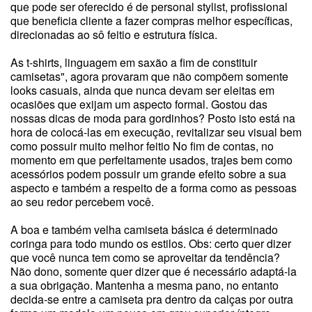
que pode ser oferecido é de personal stylist, profissional
que beneficia cliente a fazer compras melhor específicas,
direcionadas ao sô feitio e estrutura física.
As t-shirts, linguagem em saxão a fim de constituir
camisetas", agora provaram que não compõem somente
looks casuais, ainda que nunca devam ser eleitas em
ocasiões que exijam um aspecto formal. Gostou das
nossas dicas de moda para gordinhos? Posto isto está na
hora de colocá-las em execução, revitalizar seu visual bem
como possuir muito melhor feitio No fim de contas, no
momento em que perfeitamente usados, trajes bem como
acessórios podem possuir um grande efeito sobre a sua
aspecto e também a respeito de a forma como as pessoas
ao seu redor percebem você.
A boa e também velha camiseta básica é determinado
coringa para todo mundo os estilos. Obs: certo quer dizer
que você nunca tem como se aproveitar da tendência?
Não dono, somente quer dizer que é necessário adaptá-la
a sua obrigação. Mantenha a mesma pano, no entanto
decida-se entre a camiseta pra dentro da calças por outra