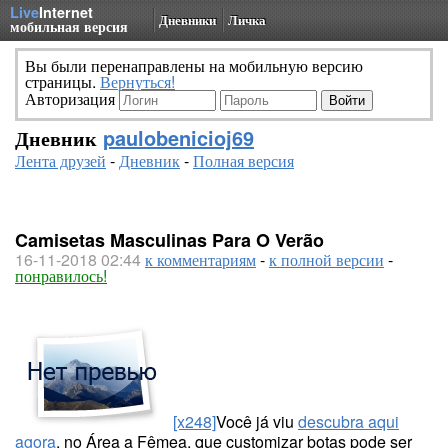
Live
Internet
Дневники
Личка
мобильная версия
Вы были перенаправлены на мобильную версию
страницы.
Вернуться!
Авторизация
Дневник
paulobenicioj69
Лента друзей
-
Дневник
-
Полная версия
Camisetas Masculinas Para O Verão
16-11-2018 02:44
к комментариям
-
к полной версии
-
понравилось!
[x248]
Você já viu
descubra aqui
agora
, no Área a Fêmea, que customizar botas pode ser