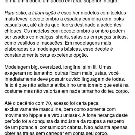
forma um modelo um pouco em grau superior íntegro.
Para estio, a informação é
escolher modelos com tecidos
mais leves. decote ombro a espalda combina com looks
casuais ou, até ainda que, looks destinado a acidentes
chiques. Os modelos com decote ombro a ombro podem
ser usados com calças, shorts, saias ou em peças únicas,
como vestidos e macacões. Em modelagens mais
elaboradas ou modelagens básicas, esse decote é
constantemente certa excelente opção.
Modelagem big, oversized, longline, slim fit. Umas
exageram no tamanho, outras ficam mais justas, você
imediatamente deve possuir ouvido linguagem de todas.
feito é que não adianta atribuir no uma torneio que está na
costume mas não valoriza em nada tamanho do teu corpo.
Até o decênio com 70, acesso foi certa peça
exclusivamente masculina, bem como somente com
movimento hippie ela virou unissex. A forte herança deste
período foi a conquista da indústria da roupas a respeito
de um potencial consumidor: cabrita. Não adianta apenas
obter as trajes sem carregar em conta seu corpo.