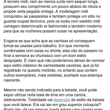
A torneio midi, nem ao menos curta nem sequer longa,
possuem seu comprimento um pouco abaixo do rótula e
propõe certa pegada vintage. A modelagem midi
conquistou as passarelas e também protege um sítio no
guarda-roupas feminino, pois os looks com vestido midi
carregam determinado ar fashionista e também moderno
para que as mulheres possam ousar na apresentação.
Engana-se que acha que as camisas só conseguem
tornar-se usadas para trabalho. Em que momento
combinadas com saias ou shorts, elas vão do passeio no
final a semana ao churrasco com um bom estilo
despojado. É claro que não poderíamos deixar de nomear
aqui estilo clássico de camisetasde caveiras, que já foi
registrado no quesito mórbido, no entanto que contém
outros exemplares, mais realistas, acertado sua estampa
nascente.
Mesmo não sendo indicada para a balada, você pode
expor utilizar certa bata de time em uma carícia,
efetivamente. Totalidade vai
depender
do estilo da balada
que você falece. Ela vai ser em grau superior coloquial?
Posto isto, dá pra arriscar, basta adotar uma camisa mais