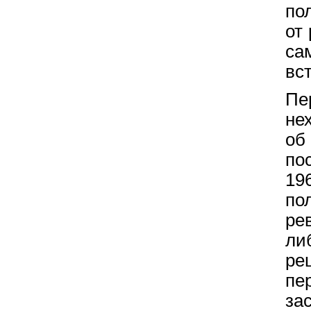
по
от
са
вс
Пе
не
об
по
19
по
ре
ли
ре
пе
за