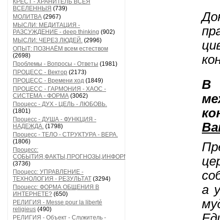
КРЕСТ - ХРАНИТЕЛЬ ВСЕЯ
ВСЕЛЕННЫЯ
(739)
До
МОЛИТВА
(2967)
МЫСЛИ: МЕДИТАЦИЯ -
пр
РАЗСУЖДЕНИЕ - deep thinking
(902)
МЫСЛИ: ЧЕРЕЗ ЛЮДЕЙ.
(2996)
ци
ОПЫТ: ПОЗНАЁМ всем естеством
(2698)
ко
Проблемы - Вопросы - Ответы
(1981)
ПРОЦЕСС - Вектор
(2173)
ПРОЦЕСС - Времени ход
(1849)
В 
ПРОЦЕСС - ГАРМОНИЯ - ХАОС -
ме
СИСТЕМА - ФОРМА
(3062)
Процесс - ДУХ - ЦЕЛЬ - ЛЮБОВЬ.
ко
(1801)
Процесс - ДУША - ФУНКЦИЯ -
Ва
НАДЕЖДА.
(1798)
Процесс - ТЕЛО - СТРУКТУРА - ВЕРА.
(1806)
П
р
Процесс:
СОБЫТИЯ,ФАКТЫ,ПРОГНОЗЫ,ИНФОРМАЦИЯ
це
(3736)
со
Процесс: УПРАВЛЕНИЕ -
ТЕХНОЛОГИЯ - РЕЗУЛЬТАТ
(3294)
а 
Процесс: ФОРМА ОБЩЕНИЯ В
ИНТЕРНЕТЕ?
(650)
му
РЕЛИГИЯ - Messe pour la liberté
religieus
(490)
Ед
РЕЛИГИЯ - Объект - Служитель -