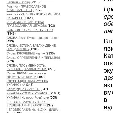
Верный - Обряд
(2918)
Религия - ПРАВОСЛАВНОЕ
Пр
ХРИСТИАНСТВО
(2272)
Религия - РАСКОЛЬНИКИ - ЕРЕТИКИ
ер
- ИНОВЕРЦЫ
(664)
об
РЕЛИГИЯ - УКРАИНСКАЯ
ПРАВОСЛАВНАЯ ЦЕРКОВЬ
(103)
ла
СИМВОЛ - ОБРАЗ - РЕЧЬ - ЗНАК
(1343)
СЛОВА: Звук - Буква - Цифра - Цвет.
Вт
(493)
СЛОВА: ИСТИНА-ЗАБЛУЖДЕНИЕ,
яв
ПРАВДА-ЛОЖЬ
(1201)
Слова: КЛЮЧЕВЫЕ ищите
(2330)
Ка
Слова: ОПРЕДЕЛЕНИЯ И ТЕРМИНЫ
(773)
от
СЛОВА: ПИСЬМЕННОСТЬ,
эк
РУКОПИСЬ, КАЛЛИГРАФИЯ
(279)
Слова: ШРИФТ, печатные и
де
виртуальные КНИГИ
(492)
СЛОВО РІДНЕ мова РУСЬКА
ак
УКРАЇНСЬКА
(343)
Слово рідне СЛАВЯНЕ
(347)
вм
УКРАІНА - РОСІЯ - БЄЛАРУСЬ
(1651)
УКРАЇНА і Не российский мир
(605)
в 
ЧЕЛОВЕК РАЗУМНЫЙ: БОГ -
иу
ВСЕЛЕННАЯ - ИЕРАРХИЯ
(2349)
ЧЕЛОВЕК РАЗУМНЫЙ: ДУХ - ДУША -