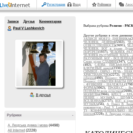
Регистрация
Вход
Рейтинги
Авос
Записи
Друзья
Комментарии
Выбрана рубрика
Религия - Р
Paul V Lashkevich
Другие рубрики в этом дневнике
ЗАПИСИ МОЕГО ДНЕВНИКА
(
ЧЕЛОВЕК: ДЕЯНИЯ
(5302),
ЧЕ
ОТВЕТСТВЕННОСТЬ
(3691),
ЧЕЛ
ЧЕЛОВЕК: БОГ в храме Души
ПОРТРЕТ
(1937),
ЧЕЛОВЕК РАЗ
ЧЕЛОВЕК РАЗУМНЫЙ: МАТЬ - от
РАЗУМНЫЙ: БОГ - ВСЕЛЕННАЯ
Слово рідне СЛАВЯНЕ
(347),
СЛ
(492),
СЛОВА: ПИСЬМЕННОСТ
КЛЮЧЕВЫЕ ищите
(2330),
СЛОВ
СИМВОЛ - ОБРАЗ - РЕЧЬ - ЗНА
ХРИСТИАНСТВО
(2272),
РЕЛИГ
religieus
(490),
Процесс: ФОРМА
Процесс: СОБЫТИЯ,ФАКТЫ,П
- ФУНКЦИЯ - НАДЕЖДА.
(1798
ФОРМА
(3062),
ПРОЦЕСС - Вр
ПОЗНАЁМ всем естеством
(2698)
МОЛИТВА
(2966),
КРЕСТ - ХР
В друзья
ПЕНИЕ - МУЗЫКА - ШУМ
(1
ВСЕЛЕННАЯ
(2737),
БОГ: в ед
МУЗЫКА
(56),
А. Павел В. Лаш
рекомендую - Paul_V_Lashkevich
TS - КОНФИДЕНЦИАЛЬНО - И
Internet
(2228),
A. Людська думка і
Рубрики
-
A. Людська думка і мова
(4498)
All Internet
(2228)