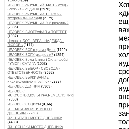
ТЕЛО
(4289)
Хо
ЧЕЛОВЕК РАЗУМНЫЙ: МАТЬ - отец -
ближние - РОДИНА
(2978)
«д
ЧЕЛОВЕК РАЗУМНЫЙ: НОРМА и
экстремизм - нелюди
(2179)
е
ЧЕЛОВЕК РАЗУМНЫЙ: УМ разумный
(2386)
ва
ЧЕЛОВЕК: БИОГРАФИЯ и ПОРТРЕТ
(1937)
ме
Человек: БОГ - ВЕРА - НАДЕЖДА -
пр
ЛЮБОВЬ
(1177)
ЧЕЛОВЕК: БОГ в храме Души
(1729)
хо
ЧЕЛОВЕК: БОГУ угодно ли?
(1254)
ЧЕЛОВЕК: Божа Істина і Сила - добрі
иу
ГУМОР і САТИРА
(1053)
ЧЕЛОВЕК: ВЫБОР - СВОБОДА -
ср
ОТВЕТСТВЕННОСТЬ
(3692)
ЧЕЛОВЕК: ВЫЖИВАНИЕ
до
индивидуально и группой
(5283)
иу
ЧЕЛОВЕК: ДЕЯНИЯ
(5303)
ЧЕЛОВЕК:
вн
ИСКУССТВО,КУЛЬТУРА,РЕМЕСЛО,ТРУД
(7368)
пр
ЧЕЛОВЕК: СОЦИУМ
(9166)
Я1._МОИ ЗАПИСИ МОЕГО
за
ДНЕВНИКА
(2268)
Я2._ЦИТАТЫ МОЕГО ДНЕВНИКА
то
(4483)
Я3._ССЫЛКИ МОЕГО ДНЕВНИКА