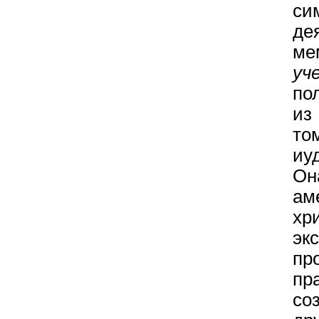
си
де
ме
уч
по
из
то
иу
Он
ам
хр
эк
пр
пр
со