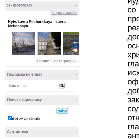
иу
Я - фотограф
-
со
К приложению
пр
Kyiv. Lavra Pecherskaya - Lavra
ре
Nebesnaya
д
о
хр
В серии 3 фотографий
гл
и
Подписка по e-mail
-
оф
до
за
Поиск по дневнику
-
со
от
в этом дневнике
г
Статистика
-
ан