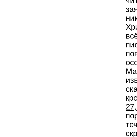
чи
за
ни
Хр
вс
пи
по
ос
Ма
из
ск
кр
27
по
те
с