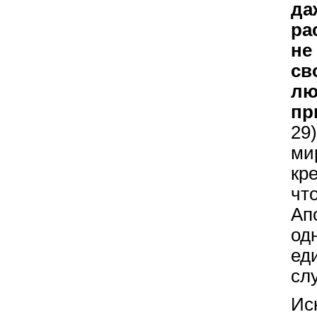
д
ра
не
св
л
пр
29
ми
кр
чт
Ап
од
ед
сл
Ис