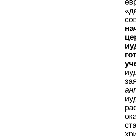
ев
«д
со
на
ц
иу
го
уч
иу
за
ан
и
ра
ок
ст
хр