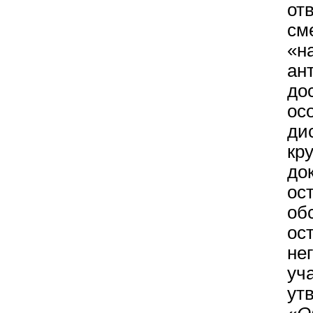
от
см
«н
ан
до
ос
ди
кр
до
ос
об
ос
не
уч
ут