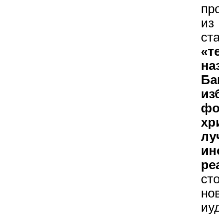
пр
и
с
«т
на
Ба
и
фо
хр
лу
ин
ре
ст
но
иу