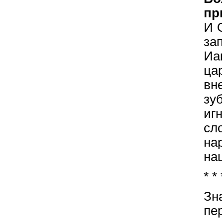
пр
И 
за
Иа
ца
вн
зу
иг
сл
на
на
* * 
Зн
пе