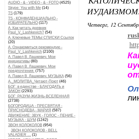
КАТОЛИЧЕСК
AUDIO - & - VIDEO - & - FOTO
(4525)
Skype: You with Me
(14)
ИУДАИЗМОМ:
TS
(179)
TS - КОНФИДЕНЦИАЛЬНО -
ИЗБИРАТЕЛЬНО
(117)
Четверг, 12 Сентябр
А. Как читать дневник
Paul_V_Lashkevich?
(54)
rusk
А. Ключевые ТЕМЫ СПИСКИ Ссылок
(20)
htt
А. Ознакомиться рекомендую -
Paul_V_Lashkevich
(2100)
Ка
А. Павел В. Лашкевич. Мои
инициативы
(80)
и
А. Павел В. Лашкевич. Мои
предпочтения.
(757)
от
А. Павел В. Лашкевич. МУЗЫКА
(56)
А._МОЛИТВА_Читают-Поют
(46)
БОГ: в единстве - БЛАГОДАТЬ и
Ол
ЗАКОН
(2293)
ли
БОГ: РАЗУМ-ЖИЗНЬ-ВСЕЛЕННАЯ
(2738)
БОГОРОДИЦА - ПРЕСВЯТАЯ -
ПРИСНОДЕВА - МАРИЯ
(587)
ДВИЖЕНИЕ: ЗВУК - ГОЛОС - ПЕНИЕ -
МУЗЫКА - ШУМ
(1242)
ЗВОН КОЛОКОЛОВ
(954)
ЗВОН КОЛОКОЛОВ - BELL
VALADIER ....
(1)