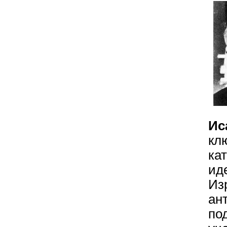
И
кл
ка
ид
И
ан
по