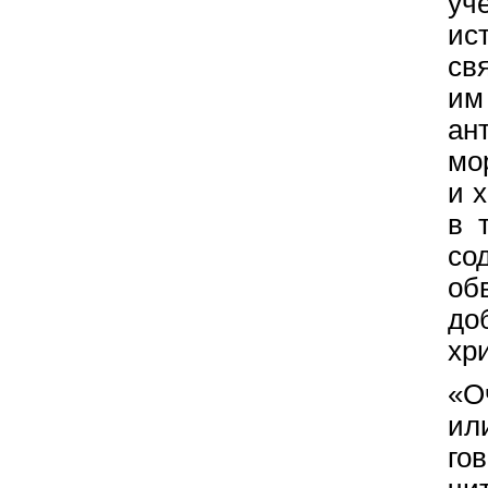
уч
ис
св
им
ан
мо
и 
в 
со
об
до
хр
«О
ил
го