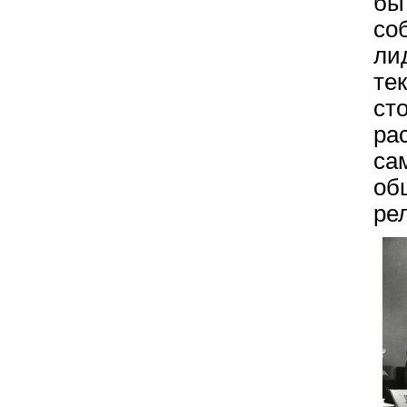
бы
со
ли
те
ст
ра
са
об
ре