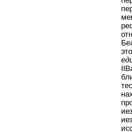
пе
п
ме
р
от
Бе
это
ед
II
бл
те
н
пр
ие
и
ис