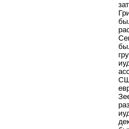
з
Гр
бы
р
Се
бы
гр
иу
ас
СШ
ев
Зе
ра
иу
де