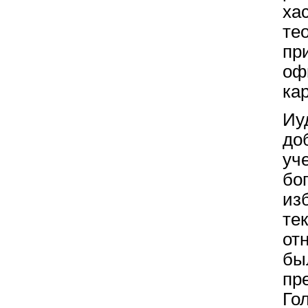
ха
те
пр
оф
ка
И
до
уч
б
из
те
от
бы
п
Го