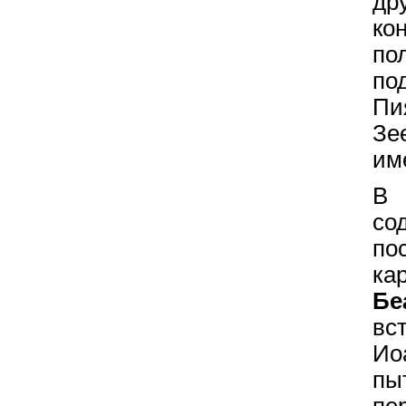
др
ко
по
по
Пи
Зе
им
В
со
по
ка
Бе
вс
Ио
пы