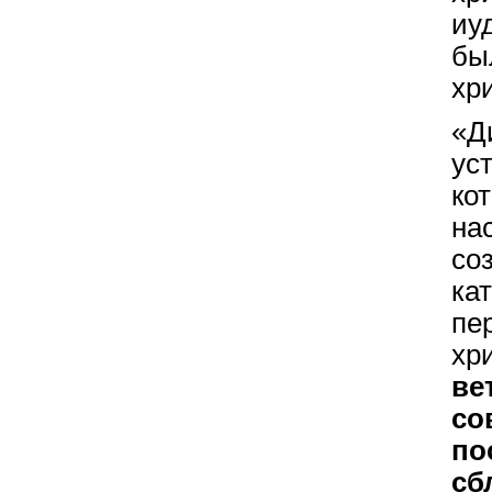
иу
б
хр
«Д
ус
к
на
со
ка
пе
хр
в
со
по
сб