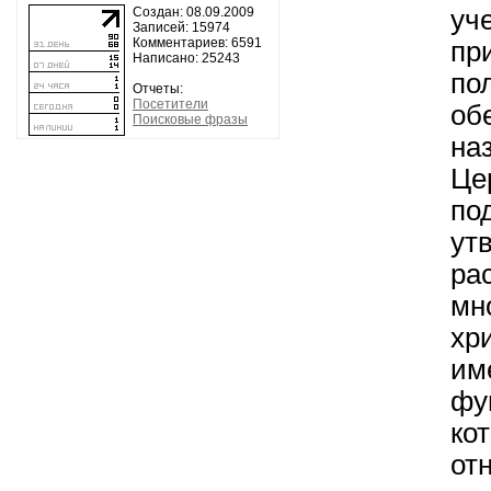
уч
Создан: 08.09.2009
Записей: 15974
Комментариев: 6591
п
Написано: 25243
п
Отчеты:
Посетители
об
Поисковые фразы
на
Це
по
ут
ра
мн
хр
и
фу
ко
от