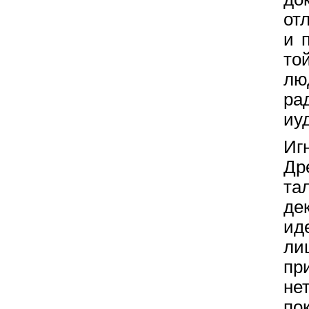
от
и 
то
лю
ра
иу
Иг
Др
та
де
ид
ли
п
не
по