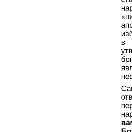
на
«н
ап
из
в 
ут
бо
я
не
Са
о
пе
на
ва
Б