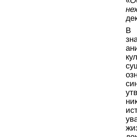
«
не
де
В 
зн
ан
ку
су
оз
си
ут
ни
ис
ув
жи
до