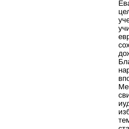
Ев
це
уч
уч
ев
со
до
Бл
на
вп
Ме
св
иу
из
те
ст