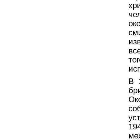
хр
че
ок
см
из
вс
то
ис
В 
бр
Ок
со
ус
19
м