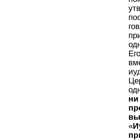
ут
по
го
пр
од
Ег
вм
иу
Ц
од
н
п
вы
«
И
пр