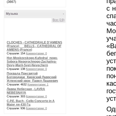
пр
(3667)
с 
Музыка
-
сп
Все (19)
ча
Мо
уч
CLOCHES - CATHEDRALE D'AMIENS
«В
(France) __ BELLS - CATHEDRAL OF
AMIENS (France)
бе
Слушали: 154
Комментарии: 0
Hor-Moskovskogo-Kafedral_nogo-
у
Sobora-Neporochnogo-Zachatiya-
Devy-Marii-Svet-Nevechern
по
Слушали: 138
Комментарии: 0
Похвала Пресвятой
п
Богородице_Киевский Лаврский
Успенский звон_Павел Лашкевич
ка
Слушали: 4632
Комментарии: 1
Лавра Небесная - LAVRA
го
NEBESNAYA
Слушали: 303
Комментарии: 0
ус
C.P.E. Bach - Cello Concerto in A
Major ля 430 Гц
Од
Слушали: 936
Комментарии: 0