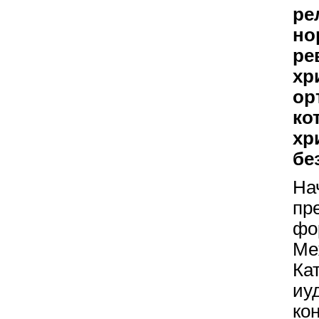
ре
но
ре
хр
ор
ко
хр
бе
На
пр
фо
Ме
Ка
иу
к