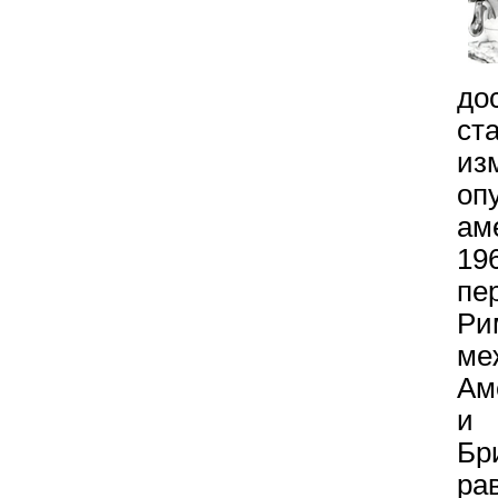
до
ст
из
оп
ам
1
пе
Ри
ме
Ам
и 
Бр
р