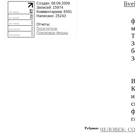
liv
Создан: 08.09.2009
Записей: 15974
Комментариев: 6591
Написано: 25243
ф
Отчеты:
м
Посетители
Поисковые фразы
Т
б
З
В
К
и
с
ф
г
Рубрики:
ЧЕЛОВЕК: С