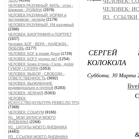
ЧЕЛОВЕК: С
ТЕЛО
(4289)
ЧЕЛОВЕК РАЗУМНЫЙ: МАТЬ - отец -
ЧЕЛОВЕК: И
ближние - РОДИНА
(2978)
ЧЕЛОВЕК РАЗУМНЫЙ: НОРМА и
Я3._ССЫЛКИ
экстремизм - нелюди
(2179)
ЧЕЛОВЕК РАЗУМНЫЙ: УМ разумный
(2386)
ЧЕЛОВЕК: БИОГРАФИЯ и ПОРТРЕТ
(1937)
Человек: БОГ - ВЕРА - НАДЕЖДА -
ЛЮБОВЬ
(1177)
СЕРГЕЙ В
ЧЕЛОВЕК: БОГ в храме Души
(1729)
ЧЕЛОВЕК: БОГУ угодно ли?
(1254)
КОЛОКОЛА
ЧЕЛОВЕК: Божа Істина і Сила - добрі
ГУМОР і САТИРА
(1053)
Суббота, 30 Марта 2
ЧЕЛОВЕК: ВЫБОР - СВОБОДА -
ОТВЕТСТВЕННОСТЬ
(3692)
ЧЕЛОВЕК: ВЫЖИВАНИЕ
liv
индивидуально и группой
(5283)
ЧЕЛОВЕК: ДЕЯНИЯ
(5303)
С
ЧЕЛОВЕК:
ИСКУССТВО,КУЛЬТУРА,РЕМЕСЛО,ТРУД
(7368)
ЧЕЛОВЕК: СОЦИУМ
(9166)
Я1._МОИ ЗАПИСИ МОЕГО
ДНЕВНИКА
(2268)
Я2._ЦИТАТЫ МОЕГО ДНЕВНИКА
(4483)
&
Я3._ССЫЛКИ МОЕГО ДНЕВНИКА