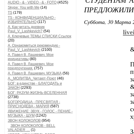
AUDIO - & - VIDEO - & - FOTO
(4525)
ПРЕДЛОЖИЛИ 
Skype: You with Me
(14)
TS
(179)
TS - КОНФИДЕНЦИАЛЬНО -
Суббота, 30 Марта 2
ИЗБИРАТЕЛЬНО
(117)
А. Как читать дневник
liv
Paul_V_Lashkevich?
(54)
А. Ключевые ТЕМЫ СПИСКИ Ссылок
(20)
А. Ознакомиться рекомендую -
&
Paul_V_Lashkevich
(2100)
А. Павел В. Лашкевич. Мои
инициативы
(80)
П
А. Павел В. Лашкевич. Мои
предпочтения.
(757)
п
А. Павел В. Лашкевич. МУЗЫКА
(56)
А._МОЛИТВА_Читают-Поют
(46)
БОГ: в единстве - БЛАГОДАТЬ и
&
ЗАКОН
(2293)
БОГ: РАЗУМ-ЖИЗНЬ-ВСЕЛЕННАЯ
з
(2738)
БОГОРОДИЦА - ПРЕСВЯТАЯ -
ПРИСНОДЕВА - МАРИЯ
(587)
с
ДВИЖЕНИЕ: ЗВУК - ГОЛОС - ПЕНИЕ -
х
МУЗЫКА - ШУМ
(1242)
ЗВОН КОЛОКОЛОВ
(954)
ЗВОН КОЛОКОЛОВ - BELL
VALADIER ....
(1)