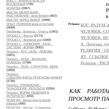
КРЕСТ - ХРАНИТЕЛЬ ВСЕЯ
п
ВСЕЛЕННЫЯ
(739)
МОЛИТВА
(2967)
Р
МЫСЛИ: МЕДИТАЦИЯ -
в
РАЗСУЖДЕНИЕ - deep thinking
(902)
МЫСЛИ: ЧЕРЕЗ ЛЮДЕЙ.
(2996)
ОПЫТ: ПОЗНАЁМ всем естеством
Рубрики:
БОГ: РАЗУМ
(2698)
ЧЕЛОВЕК: С
Проблемы - Вопросы - Ответы
(1981)
ПРОЦЕСС - Вектор
(2173)
ЧЕЛОВЕК: И
ПРОЦЕСС - Времени ход
(1849)
A. Людська дум
ПРОЦЕСС - ГАРМОНИЯ - ХАОС -
СИСТЕМА - ФОРМА
(3062)
РЕЛИГИЯ - Объ
Процесс - ДУХ - ЦЕЛЬ - ЛЮБОВЬ.
(1801)
Я3._ССЫЛКИ
Процесс - ДУША - ФУНКЦИЯ -
Религия - Р
НАДЕЖДА.
(1798)
Процесс - ТЕЛО - СТРУКТУРА - ВЕРА.
(1806)
Процесс:
СОБЫТИЯ,ФАКТЫ,ПРОГНОЗЫ,ИНФОРМАЦИЯ
(3736)
Процесс: УПРАВЛЕНИЕ -
КАК РАБОТ
ТЕХНОЛОГИЯ - РЕЗУЛЬТАТ
(3294)
Процесс: ФОРМА ОБЩЕНИЯ В
ИНТЕРНЕТЕ?
(650)
ПРОСМОТР ПА
РЕЛИГИЯ - Messe pour la liberté
religieus
(490)
Суббота, 30 Марта 2
РЕЛИГИЯ - Объект - Служитель -