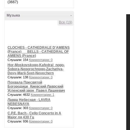
(3667)
Музыка
-
Все (19)
CLOCHES - CATHEDRALE D'AMIENS
(France) __ BELLS - CATHEDRAL OF
AMIENS (France)
Слушали: 154
Комментарии: 0
Hor-Moskovskogo-Kafedral_nogo-
Sobora-Neporochnogo-Zachatiya-
Devy-Marii-Svet-Nevechern
Слушали: 138
Комментарии: 0
Похвала Пресвятой
Богородице_Киевский Лаврский
Успенский звон_Павел Лашкевич
Слушали: 4632
Комментарии: 1
Лавра Небесная - LAVRA
NEBESNAYA
Слушали: 303
Комментарии: 0
C.P.E. Bach - Cello Concerto in A
Major ля 430 Гц
Слушали: 936
Комментарии: 0