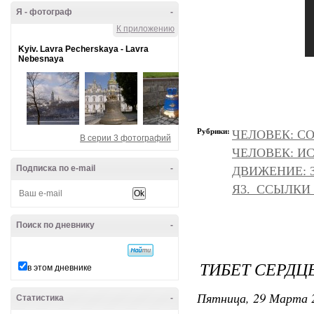
Я - фотограф
-
К приложению
Kyiv. Lavra Pecherskaya - Lavra
Nebesnaya
Рубрики:
ЧЕЛОВЕК: С
В серии 3 фотографий
ЧЕЛОВЕК: И
Подписка по e-mail
-
ДВИЖЕНИЕ: З
Я3._ССЫЛКИ
Поиск по дневнику
-
ТИБЕТ СЕРДЦ
в этом дневнике
Пятница, 29 Марта 2
Статистика
-