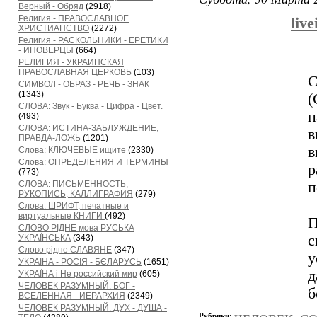
Верный - Обряд
(2918)
Религия - ПРАВОСЛАВНОЕ
liv
ХРИСТИАНСТВО
(2272)
Религия - РАСКОЛЬНИКИ - ЕРЕТИКИ
- ИНОВЕРЦЫ
(664)
РЕЛИГИЯ - УКРАИНСКАЯ
ПРАВОСЛАВНАЯ ЦЕРКОВЬ
(103)
С
СИМВОЛ - ОБРАЗ - РЕЧЬ - ЗНАК
(1343)
(
СЛОВА: Звук - Буква - Цифра - Цвет.
п
(493)
СЛОВА: ИСТИНА-ЗАБЛУЖДЕНИЕ,
в
ПРАВДА-ЛОЖЬ
(1201)
в
Слова: КЛЮЧЕВЫЕ ищите
(2330)
Слова: ОПРЕДЕЛЕНИЯ И ТЕРМИНЫ
р
(773)
СЛОВА: ПИСЬМЕННОСТЬ,
п
РУКОПИСЬ, КАЛЛИГРАФИЯ
(279)
Слова: ШРИФТ, печатные и
виртуальные КНИГИ
(492)
П
СЛОВО РІДНЕ мова РУСЬКА
с
УКРАЇНСЬКА
(343)
Слово рідне СЛАВЯНЕ
(347)
у
УКРАІНА - РОСІЯ - БЄЛАРУСЬ
(1651)
д
УКРАЇНА і Не российский мир
(605)
ЧЕЛОВЕК РАЗУМНЫЙ: БОГ -
б
ВСЕЛЕННАЯ - ИЕРАРХИЯ
(2349)
ЧЕЛОВЕК РАЗУМНЫЙ: ДУХ - ДУША -
Рубрики: