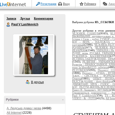
Регистрация
Вход
Рейтинги
Авос
Записи
Друзья
Комментарии
Выбрана рубрика
Я3._ССЫЛКИ
Paul V Lashkevich
Другие рубрики в этом дневни
ЧЕЛОВЕК: СОЦИУМ
(9165),
ЧЕ
ВЫЖИВАНИЕ индивидуально и 
Істина і Сила - добрі ГУМОР і 
БОГ - ВЕРА - НАДЕЖДА -
разумный
(2386),
ЧЕЛОВЕК РАЗУМ
РОДИНА
(2977),
ЧЕЛОВЕК РА
ИЕРАРХИЯ
(2348),
УКРАЇНА і Не 
РІДНЕ мова РУСЬКА УКРАЇНС
РУКОПИСЬ, КАЛЛИГРАФИЯ
(2
ИСТИНА-ЗАБЛУЖДЕНИЕ, ПРА
(1343),
РЕЛИГИЯ - УКРАИНСК
Религия - ПРАВОСЛАВНОЕ ХР
pour la libert&#233; religieus
(490
РЕЗУЛЬТАТ
(3293),
Процесс: 
(1806),
Процесс - ДУША - ФУ
ХАОС - СИСТЕМА - ФОРМА
Ответы
(1981),
ОПЫТ: ПОЗНАЁ
РАЗСУЖДЕНИЕ - deep thinking
(
В друзья
ДВИЖЕНИЕ: ЗВУК - ГОЛОС - 
БОГ: РАЗУМ-ЖИЗНЬ-ВСЕЛЕНН
Павел В. Лашкевич. МУЗЫКА
(56
Ознакомиться рекомендую - Pau
Paul_V_Lashkevich?
(54),
TS - 
VIDEO - & - FOTO
(4525),
All Inte
Рубрики
-
A. Людська думка і мова
(4498)
СТУДЕНТАМ 
All Internet
(2228)