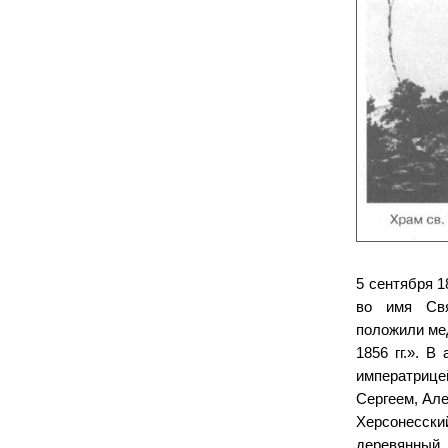
5 сентября 
во имя Свя
положили ме
1856 гг.». В
императрице
Сергеем, Ал
Херсонесски
деревянный