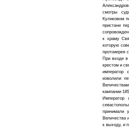
Александро
смотры суд
Куликовом п
пристани пе
сопровожден
к храму Свя
которую сов
протоиерея с
При входе в
крестом и св
император 
изволили пе
Величествам
кампании 185
Император 
севастопол
принимали у
Величества 
к выходу, и 