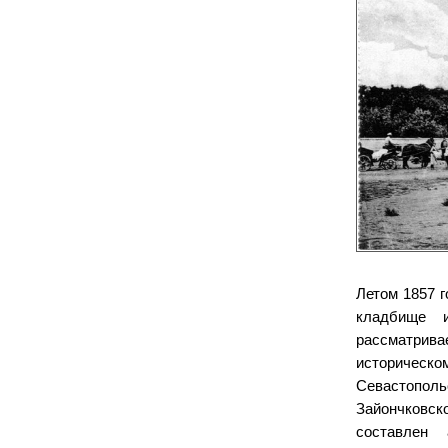
Летом 1857 г
кладбище и
рассматрива
историческ
Севастопольс
Зайончковс
составлен 