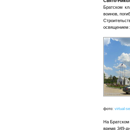
Свято-Ник
Братском кл
воинов, поги
Строительс
освящением х
фото:
virtual-s
На Братском
время 349-д