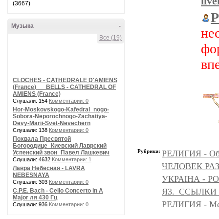
liv
(3667)
P
Музыка
-
не
Все (19)
фо
вп
CLOCHES - CATHEDRALE D'AMIENS
(France) __ BELLS - CATHEDRAL OF
AMIENS (France)
Слушали: 154
Комментарии: 0
Hor-Moskovskogo-Kafedral_nogo-
Sobora-Neporochnogo-Zachatiya-
Devy-Marii-Svet-Nevechern
Слушали: 138
Комментарии: 0
Похвала Пресвятой
Богородице_Киевский Лаврский
Рубрики:
РЕЛИГИЯ - Объ
Успенский звон_Павел Лашкевич
Слушали: 4632
Комментарии: 1
ЧЕЛОВЕК РАЗ
Лавра Небесная - LAVRA
NEBESNAYA
УКРАІНА - Р
Слушали: 303
Комментарии: 0
Я3._ССЫЛКИ
C.P.E. Bach - Cello Concerto in A
Major ля 430 Гц
РЕЛИГИЯ - Messe
Слушали: 936
Комментарии: 0