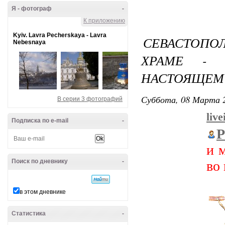
Я - фотограф
-
К приложению
Kyiv. Lavra Pecherskaya - Lavra
СЕВАСТОПОЛ
Nebesnaya
ХРАМЕ -
НАСТОЯЩЕМ
Суббота, 08 Марта 2
В серии 3 фотографий
liv
Подписка по e-mail
-
P
и 
Поиск по дневнику
-
во
в этом дневнике
Статистика
-