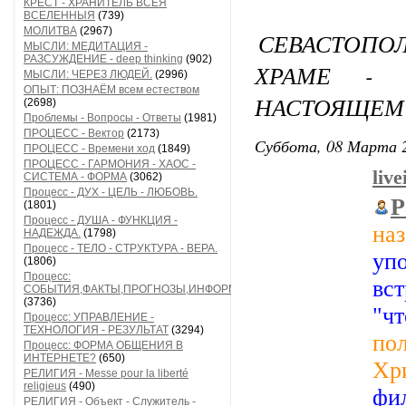
КРЕСТ - ХРАНИТЕЛЬ ВСЕЯ
ВСЕЛЕННЫЯ
(739)
МОЛИТВА
(2967)
СЕВАСТОПОЛ
МЫСЛИ: МЕДИТАЦИЯ -
РАЗСУЖДЕНИЕ - deep thinking
(902)
ХРАМЕ -
МЫСЛИ: ЧЕРЕЗ ЛЮДЕЙ.
(2996)
ОПЫТ: ПОЗНАЁМ всем естеством
НАСТОЯЩЕМ
(2698)
Проблемы - Вопросы - Ответы
(1981)
ПРОЦЕСС - Вектор
(2173)
Суббота, 08 Марта 2
ПРОЦЕСС - Времени ход
(1849)
ПРОЦЕСС - ГАРМОНИЯ - ХАОС -
liv
СИСТЕМА - ФОРМА
(3062)
Процесс - ДУХ - ЦЕЛЬ - ЛЮБОВЬ.
P
(1801)
Процесс - ДУША - ФУНКЦИЯ -
на
НАДЕЖДА.
(1798)
Процесс - ТЕЛО - СТРУКТУРА - ВЕРА.
уп
(1806)
Процесс:
вс
СОБЫТИЯ,ФАКТЫ,ПРОГНОЗЫ,ИНФОРМАЦИЯ
(3736)
"ч
Процесс: УПРАВЛЕНИЕ -
ТЕХНОЛОГИЯ - РЕЗУЛЬТАТ
(3294)
по
Процесс: ФОРМА ОБЩЕНИЯ В
ИНТЕРНЕТЕ?
(650)
Хр
РЕЛИГИЯ - Messe pour la liberté
religieus
(490)
фи
РЕЛИГИЯ - Объект - Служитель -