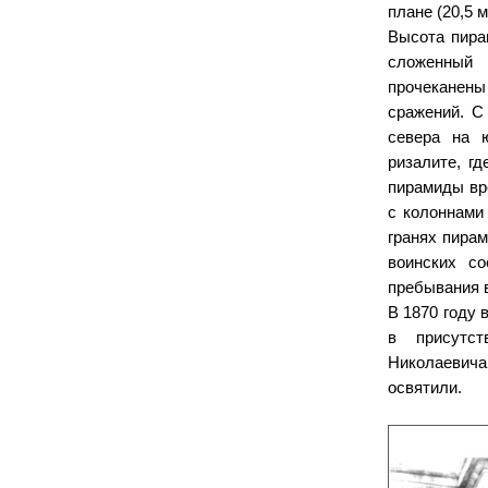
плане (20,5 
Высота пира
сложенный 
прочеканен
сражений. С
севера на 
ризалите, г
пирамиды вр
с колоннами
гранях пира
воинских со
пребывания 
В 1870 году
в присутст
Николаевича
освятили.