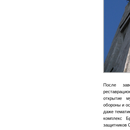
После зав
реставраци
открытие м
обороны и о
даже темати
комплекс Б
защитников С