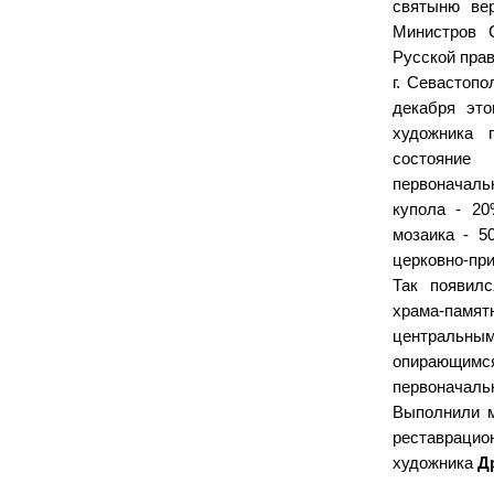
святыню ве
Министров 
Русской прав
г. Севастоп
декабря это
художника 
состояние
первоначаль
купола - 20
мозаика - 5
церковно-пр
Так появилс
храма-памят
центральны
опирающимся
первоначаль
Выполнили м
реставра
художника
Д