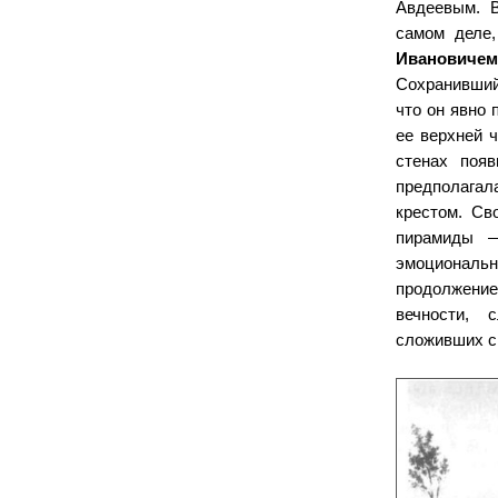
Авдеевым. В
самом деле,
Ивановиче
Сохранившийс
что он явно 
ее верхней 
стенах появ
предполага
крестом. Св
пирамиды —
эмоционал
продолжение
вечности, 
сложивших с