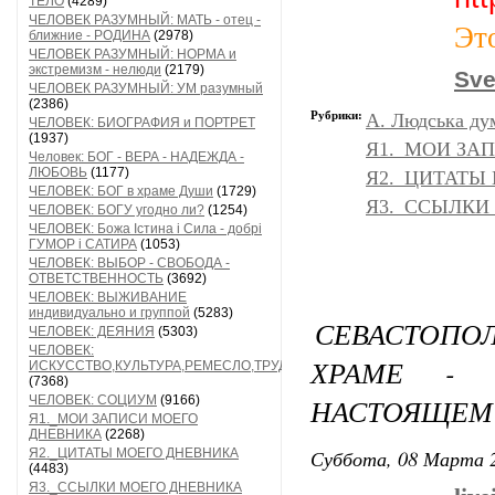
ТЕЛО
(4289)
ЧЕЛОВЕК РАЗУМНЫЙ: МАТЬ - отец -
Эт
ближние - РОДИНА
(2978)
ЧЕЛОВЕК РАЗУМНЫЙ: НОРМА и
экстремизм - нелюди
(2179)
Sve
ЧЕЛОВЕК РАЗУМНЫЙ: УМ разумный
(2386)
Рубрики:
A. Людська дум
ЧЕЛОВЕК: БИОГРАФИЯ и ПОРТРЕТ
(1937)
Я1._МОИ ЗА
Человек: БОГ - ВЕРА - НАДЕЖДА -
ЛЮБОВЬ
(1177)
Я2._ЦИТАТЫ
ЧЕЛОВЕК: БОГ в храме Души
(1729)
Я3._ССЫЛКИ
ЧЕЛОВЕК: БОГУ угодно ли?
(1254)
ЧЕЛОВЕК: Божа Істина і Сила - добрі
ГУМОР і САТИРА
(1053)
ЧЕЛОВЕК: ВЫБОР - СВОБОДА -
ОТВЕТСТВЕННОСТЬ
(3692)
ЧЕЛОВЕК: ВЫЖИВАНИЕ
индивидуально и группой
(5283)
СЕВАСТОПОЛ
ЧЕЛОВЕК: ДЕЯНИЯ
(5303)
ЧЕЛОВЕК:
ХРАМЕ -
ИСКУССТВО,КУЛЬТУРА,РЕМЕСЛО,ТРУД
(7368)
НАСТОЯЩЕМ
ЧЕЛОВЕК: СОЦИУМ
(9166)
Я1._МОИ ЗАПИСИ МОЕГО
ДНЕВНИКА
(2268)
Суббота, 08 Марта 2
Я2._ЦИТАТЫ МОЕГО ДНЕВНИКА
(4483)
Я3._ССЫЛКИ МОЕГО ДНЕВНИКА