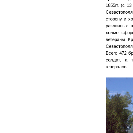
1855гг. (с 1
Севастополя
сторону и х
различных 
холме сформ
ветераны Кр
Севастополя
Всего 472 б
солдат, а 
генералов.