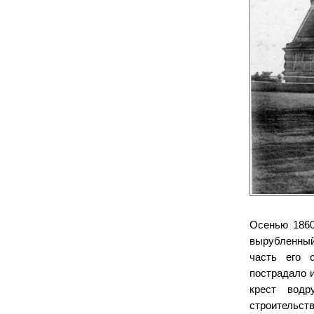
Осенью 1860
вырубленный
часть его 
пострадало 
крест водр
строительст