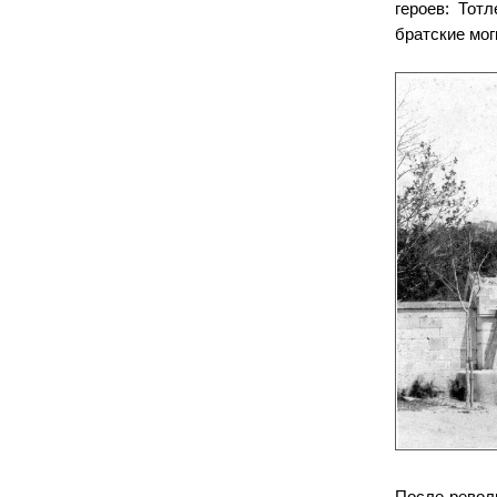
героев: Тот
братские мо
После револ