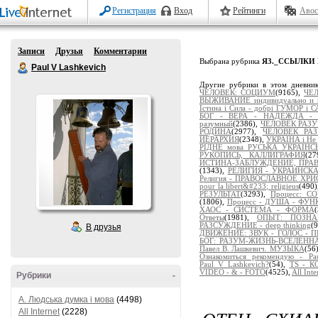
Регистрация
Вход
Рейтинги
Авос
Записи
Друзья
Комментарии
Выбрана рубрика
Я3._ССЫЛКИ
Paul V Lashkevich
Другие рубрики в этом дневни
ЧЕЛОВЕК: СОЦИУМ
(9165),
ЧЕ
ВЫЖИВАНИЕ индивидуально и 
Істина і Сила - добрі ГУМОР і 
БОГ - ВЕРА - НАДЕЖДА -
разумный
(2386),
ЧЕЛОВЕК РАЗУМ
РОДИНА
(2977),
ЧЕЛОВЕК РА
ИЕРАРХИЯ
(2348),
УКРАЇНА і Не 
РІДНЕ мова РУСЬКА УКРАЇНС
РУКОПИСЬ, КАЛЛИГРАФИЯ
(2
ИСТИНА-ЗАБЛУЖДЕНИЕ, ПРА
(1343),
РЕЛИГИЯ - УКРАИНСК
Религия - ПРАВОСЛАВНОЕ ХР
pour la libert&#233; religieus
(490
РЕЗУЛЬТАТ
(3293),
Процесс: 
(1806),
Процесс - ДУША - ФУ
ХАОС - СИСТЕМА - ФОРМА
Ответы
(1981),
ОПЫТ: ПОЗНАЁ
РАЗСУЖДЕНИЕ - deep thinking
(
В друзья
ДВИЖЕНИЕ: ЗВУК - ГОЛОС - 
БОГ: РАЗУМ-ЖИЗНЬ-ВСЕЛЕНН
Павел В. Лашкевич. МУЗЫКА
(56
Ознакомиться рекомендую - Pau
Paul_V_Lashkevich?
(54),
TS - 
VIDEO - & - FOTO
(4525),
All Inte
Рубрики
-
A. Людська думка і мова
(4498)
All Internet
(2228)