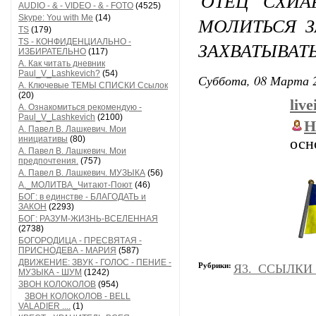
ОТЕЦ СХИА
AUDIO - & - VIDEO - & - FOTO
(4525)
Skype: You with Me
(14)
МОЛИТЬСЯ 
TS
(179)
TS - КОНФИДЕНЦИАЛЬНО -
ЗАХВАТЫВАТ
ИЗБИРАТЕЛЬНО
(117)
А. Как читать дневник
Paul_V_Lashkevich?
(54)
Суббота, 08 Марта 2
А. Ключевые ТЕМЫ СПИСКИ Ссылок
(20)
liv
А. Ознакомиться рекомендую -
Paul_V_Lashkevich
(2100)
Н
А. Павел В. Лашкевич. Мои
инициативы
(80)
осн
А. Павел В. Лашкевич. Мои
предпочтения.
(757)
А. Павел В. Лашкевич. МУЗЫКА
(56)
А._МОЛИТВА_Читают-Поют
(46)
БОГ: в единстве - БЛАГОДАТЬ и
ЗАКОН
(2293)
БОГ: РАЗУМ-ЖИЗНЬ-ВСЕЛЕННАЯ
(2738)
БОГОРОДИЦА - ПРЕСВЯТАЯ -
ПРИСНОДЕВА - МАРИЯ
(587)
ДВИЖЕНИЕ: ЗВУК - ГОЛОС - ПЕНИЕ -
Рубрики:
Я3._ССЫЛКИ
МУЗЫКА - ШУМ
(1242)
ЗВОН КОЛОКОЛОВ
(954)
ЗВОН КОЛОКОЛОВ - BELL
VALADIER ....
(1)