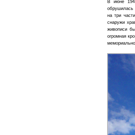
В июне 194
обрушилась 
на три част
снаружи хра
живописи бы
огромная кро
мемориально