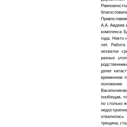
Равноапосто
благослови
Православи
А.А. Авдеев 
комплекса Б
года. Никто 
лет. Работа
нехватки ср
разных угол
родственник
денег катас
временном п
положение
Васильчиков
пообещав, чт
по столько ж
недостроен
отвалилась 
трещина, ста