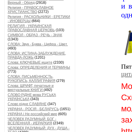
Верный - Обряд
(2918)
и 
Религия - ПРАВОСЛАВНОЕ
ХРИСТИАНСТВО
(2272)
одн
Религия - РАСКОЛЬНИКИ - ЕРЕТИКИ
- ИНОВЕРЦЫ
(664)
РЕЛИГИЯ - УКРАИНСКАЯ
ПРАВОСЛАВНАЯ ЦЕРКОВЬ
(103)
СИМВОЛ - ОБРАЗ - РЕЧЬ - ЗНАК
(1343)
СЛОВА: Звук - Буква - Цифра - Цвет.
(493)
СЛОВА: ИСТИНА-ЗАБЛУЖДЕНИЕ,
ПРАВДА-ЛОЖЬ
(1201)
Слова: КЛЮЧЕВЫЕ ищите
(2330)
Пят
Слова: ОПРЕДЕЛЕНИЯ И ТЕРМИНЫ
(773)
цит
СЛОВА: ПИСЬМЕННОСТЬ,
РУКОПИСЬ, КАЛЛИГРАФИЯ
(279)
М
Слова: ШРИФТ, печатные и
виртуальные КНИГИ
(492)
СЛОВО РІДНЕ мова РУСЬКА
С
УКРАЇНСЬКА
(343)
Слово рідне СЛАВЯНЕ
(347)
мо
УКРАІНА - РОСІЯ - БЄЛАРУСЬ
(1651)
УКРАЇНА і Не российский мир
(605)
за
ЧЕЛОВЕК РАЗУМНЫЙ: БОГ -
ВСЕЛЕННАЯ - ИЕРАРХИЯ
(2349)
ЧЕЛОВЕК РАЗУМНЫЙ: ДУХ - ДУША -
ht