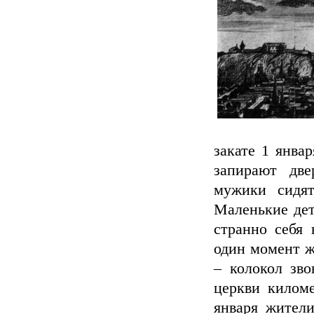
закате 1 янва
запирают дв
мужики сидят
Маленькие дет
странно себя 
один момент ж
– колокол зво
церкви килом
января жители