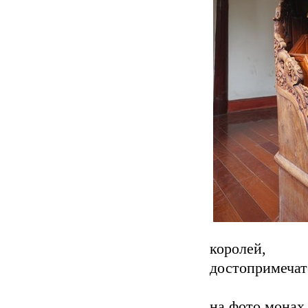
королей, 
достопримечат
на фото монах