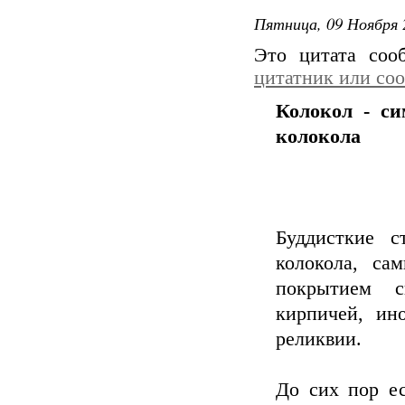
Пятница, 09 Ноября 
Это цитата со
цитатник или со
Колокол - си
колокола
Буддисткие с
колокола, са
покрытием с
кирпичей, ин
реликвии.
До сих пор е