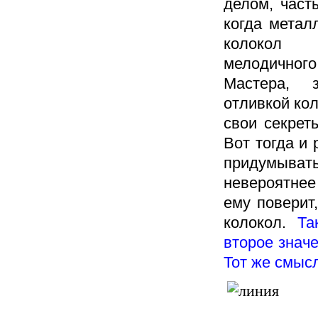
делом, част
когда метал
колокол
мелодичн
Мастера, 
отливкой ко
свои секрет
Вот тогда и
придумывать
невероятнее
ему поверит
колокол.
Та
второе знач
Тот же смысл