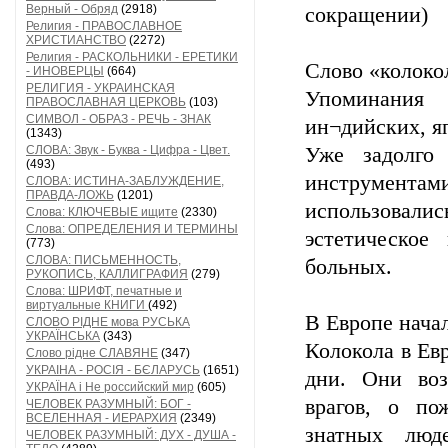
Верный - Обряд
(2918)
сокращении)
Религия - ПРАВОСЛАВНОЕ
ХРИСТИАНСТВО
(2272)
Религия - РАСКОЛЬНИКИ - ЕРЕТИКИ
Слово «колоко
- ИНОВЕРЦЫ
(664)
РЕЛИГИЯ - УКРАИНСКАЯ
Упоминания 
ПРАВОСЛАВНАЯ ЦЕРКОВЬ
(103)
СИМВОЛ - ОБРАЗ - РЕЧЬ - ЗНАК
ин¬дийских, я
(1343)
СЛОВА: Звук - Буква - Цифра - Цвет.
Уже задолго
(493)
инструментам
СЛОВА: ИСТИНА-ЗАБЛУЖДЕНИЕ,
ПРАВДА-ЛОЖЬ
(1201)
использовались
Слова: КЛЮЧЕВЫЕ ищите
(2330)
Слова: ОПРЕДЕЛЕНИЯ И ТЕРМИНЫ
эстетическо
(773)
СЛОВА: ПИСЬМЕННОСТЬ,
больных.
РУКОПИСЬ, КАЛЛИГРАФИЯ
(279)
Слова: ШРИФТ, печатные и
виртуальные КНИГИ
(492)
В Европе нача
СЛОВО РІДНЕ мова РУСЬКА
УКРАЇНСЬКА
(343)
Колокола в Евр
Слово рідне СЛАВЯНЕ
(347)
УКРАІНА - РОСІЯ - БЄЛАРУСЬ
(1651)
дни. Они воз
УКРАЇНА і Не российский мир
(605)
врагов, о по
ЧЕЛОВЕК РАЗУМНЫЙ: БОГ -
ВСЕЛЕННАЯ - ИЕРАРХИЯ
(2349)
знатных люд
ЧЕЛОВЕК РАЗУМНЫЙ: ДУХ - ДУША -