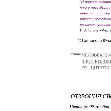
"
И наврет соверш
что у него была 
шерсти, и тому 
наконец все отхо
уж начал пули ли
Н.В. Гоголь «Мерт
© Гаврилова Юл
Рубрики:
ЧЕЛОВЕК: Божа
ЗВОН КОЛОК
Я2._ЦИТАТЫ
ОТЗВОНИЛ СВО
Пятница, 09 Ноября 