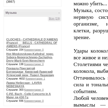
(3667)
можно убить...
Музыка, состо
Музыка
-
нервную сист
Все (19)
организме, н
клетки, разру
зрение.
CLOCHES - CATHEDRALE D'AMIENS
(France) __ BELLS - CATHEDRAL OF
AMIENS (France)
Удары колокол
Слушали: 154
Комментарии: 0
Hor-Moskovskogo-Kafedral_nogo-
все живое и не
Sobora-Neporochnogo-Zachatiya-
Devy-Marii-Svet-Nevechern
Столетиями чел
Слушали: 138
Комментарии: 0
Похвала Пресвятой
колокола, выб
Богородице_Киевский Лаврский
Успенский звон_Павел Лашкевич
Оттачивалось 
Слушали: 4632
Комментарии: 1
Лавра Небесная - LAVRA
сила и тонал
NEBESNAYA
Слушали: 303
Комментарии: 0
событиям.
C.P.E. Bach - Cello Concerto in A
Любой человек
Major ля 430 Гц
Слушали: 936
Комментарии: 0
вымыслы — ц