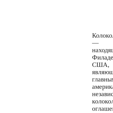
Колок
— к
нахо
Филаде
СШ
являю
главн
амери
незави
колоко
оглаш