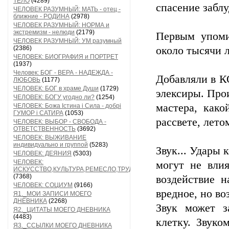
ТЕЛО
(4289)
спасение забл
ЧЕЛОВЕК РАЗУМНЫЙ: МАТЬ - отец -
ближние - РОДИНА
(2978)
ЧЕЛОВЕК РАЗУМНЫЙ: НОРМА и
экстремизм - нелюди
(2179)
Первым упоми
ЧЕЛОВЕК РАЗУМНЫЙ: УМ разумный
(2386)
около тысячи л
ЧЕЛОВЕК: БИОГРАФИЯ и ПОРТРЕТ
(1937)
Человек: БОГ - ВЕРА - НАДЕЖДА -
Добавляли в 
ЛЮБОВЬ
(1177)
ЧЕЛОВЕК: БОГ в храме Души
(1729)
элексиры. Про
ЧЕЛОВЕК: БОГУ угодно ли?
(1254)
мастера, како
ЧЕЛОВЕК: Божа Істина і Сила - добрі
ГУМОР і САТИРА
(1053)
рассвете, лето
ЧЕЛОВЕК: ВЫБОР - СВОБОДА -
ОТВЕТСТВЕННОСТЬ
(3692)
ЧЕЛОВЕК: ВЫЖИВАНИЕ
индивидуально и группой
(5283)
Звук... Удары 
ЧЕЛОВЕК: ДЕЯНИЯ
(5303)
ЧЕЛОВЕК:
могут не вли
ИСКУССТВО,КУЛЬТУРА,РЕМЕСЛО,ТРУД
(7368)
воздействие н
ЧЕЛОВЕК: СОЦИУМ
(9166)
вредное, но во
Я1._МОИ ЗАПИСИ МОЕГО
ДНЕВНИКА
(2268)
Звук может з
Я2._ЦИТАТЫ МОЕГО ДНЕВНИКА
(4483)
клетку. Звуко
Я3._ССЫЛКИ МОЕГО ДНЕВНИКА