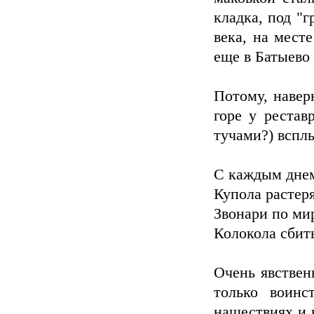
кладка, под "г
века, на мест
еще в Батыево
Потому, навер
горе у рестав
тучами?) вспл
С каждым днем
Купола растеря
Звонари по ми
Колокола сбиты
Очень явствен
только воинс
нашествиях и 