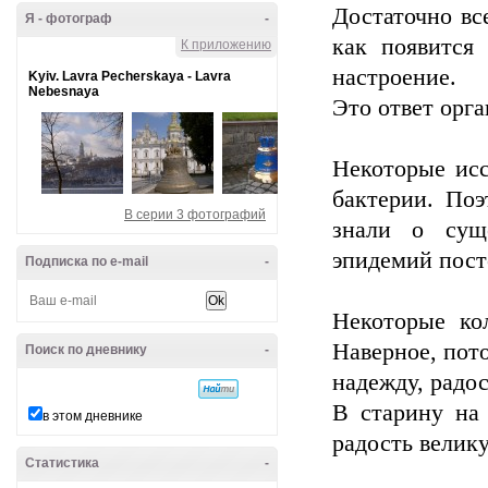
Достаточно вс
Я - фотограф
-
как появится
К приложению
настроение.
Kyiv. Lavra Pecherskaya - Lavra
Nebesnaya
Это ответ орга
Некоторые исс
бактерии. Поэ
В серии 3 фотографий
знали о сущ
эпидемий пост
Подписка по e-mail
-
Некоторые ко
Наверное, пото
Поиск по дневнику
-
надежду, радос
В старину на 
в этом дневнике
радость велик
Статистика
-