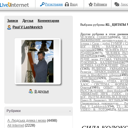
Регистрация
Вход
Рейтинги
Авос
Записи
Друзья
Комментарии
Выбрана рубрика
Я2._ЦИТАТЫ
Paul V Lashkevich
Другие рубрики в этом дневни
ЧЕЛОВЕК: СОЦИУМ
(9165),
ЧЕ
ВЫЖИВАНИЕ индивидуально и 
Істина і Сила - добрі ГУМОР і 
БОГ - ВЕРА - НАДЕЖДА -
разумный
(2386),
ЧЕЛОВЕК РАЗУМ
РОДИНА
(2977),
ЧЕЛОВЕК РА
ИЕРАРХИЯ
(2348),
УКРАЇНА і Не 
РІДНЕ мова РУСЬКА УКРАЇНС
РУКОПИСЬ, КАЛЛИГРАФИЯ
(2
ИСТИНА-ЗАБЛУЖДЕНИЕ, ПРА
(1343),
РЕЛИГИЯ - УКРАИНСК
Религия - ПРАВОСЛАВНОЕ ХР
pour la libert&#233; religieus
(490
РЕЗУЛЬТАТ
(3293),
Процесс: 
(1806),
Процесс - ДУША - ФУ
ХАОС - СИСТЕМА - ФОРМА
Ответы
(1981),
ОПЫТ: ПОЗНАЁ
РАЗСУЖДЕНИЕ - deep thinking
(
В друзья
ДВИЖЕНИЕ: ЗВУК - ГОЛОС - 
БОГ: РАЗУМ-ЖИЗНЬ-ВСЕЛЕНН
Павел В. Лашкевич. МУЗЫКА
(56
Ознакомиться рекомендую - Pau
Paul_V_Lashkevich?
(54),
TS - 
VIDEO - & - FOTO
(4525),
All Inte
Рубрики
-
A. Людська думка і мова
(4498)
СИЛА КОЛОК
All Internet
(2228)