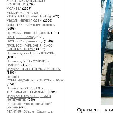
КРЕСТ - ХРАНИТЕЛЬ ВСЕЯ
ВСЕЛЕННЫЯ
(739)
МОЛИТВА
(2967)
МЫСЛИ: МЕДИТАЦИЯ -
РАЗСУЖДЕНИЕ - deep thinking
(902)
МЫСЛИ: ЧЕРЕЗ ЛЮДЕЙ.
(2996)
ОПЫТ: ПОЗНАЁМ всем естеством
(2698)
Проблемы - Вопросы - Ответы
(1981)
ПРОЦЕСС - Вектор
(2173)
ПРОЦЕСС - Времени ход
(1849)
ПРОЦЕСС - ГАРМОНИЯ - ХАОС -
СИСТЕМА - ФОРМА
(3062)
Процесс - ДУХ - ЦЕЛЬ - ЛЮБОВЬ.
(1801)
Процесс - ДУША - ФУНКЦИЯ -
НАДЕЖДА.
(1798)
Процесс - ТЕЛО - СТРУКТУРА - ВЕРА.
(1806)
Процесс:
СОБЫТИЯ,ФАКТЫ,ПРОГНОЗЫ,ИНФОРМАЦИЯ
(3736)
Процесс: УПРАВЛЕНИЕ -
ТЕХНОЛОГИЯ - РЕЗУЛЬТАТ
(3294)
Процесс: ФОРМА ОБЩЕНИЯ В
ИНТЕРНЕТЕ?
(650)
РЕЛИГИЯ - Messe pour la liberté
religieus
(490)
Фрагмент кни
РЕЛИГИЯ - Объект - Служитель -