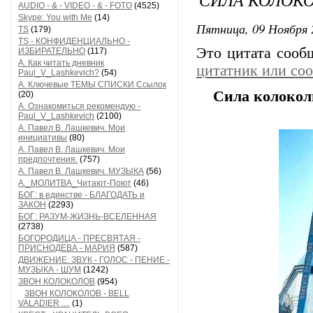
AUDIO - & - VIDEO - & - FOTO
(4525)
Skype: You with Me
(14)
Пятница, 09 Ноября 
TS
(179)
TS - КОНФИДЕНЦИАЛЬНО -
Это цитата соо
ИЗБИРАТЕЛЬНО
(117)
А. Как читать дневник
цитатник или со
Paul_V_Lashkevich?
(54)
А. Ключевые ТЕМЫ СПИСКИ Ссылок
Сила колокол
(20)
А. Ознакомиться рекомендую -
Paul_V_Lashkevich
(2100)
А. Павел В. Лашкевич. Мои
инициативы
(80)
А. Павел В. Лашкевич. Мои
предпочтения.
(757)
А. Павел В. Лашкевич. МУЗЫКА
(56)
А._МОЛИТВА_Читают-Поют
(46)
БОГ: в единстве - БЛАГОДАТЬ и
ЗАКОН
(2293)
БОГ: РАЗУМ-ЖИЗНЬ-ВСЕЛЕННАЯ
(2738)
БОГОРОДИЦА - ПРЕСВЯТАЯ -
ПРИСНОДЕВА - МАРИЯ
(587)
ДВИЖЕНИЕ: ЗВУК - ГОЛОС - ПЕНИЕ -
МУЗЫКА - ШУМ
(1242)
ЗВОН КОЛОКОЛОВ
(954)
ЗВОН КОЛОКОЛОВ - BELL
VALADIER ....
(1)