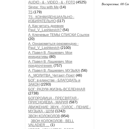
AUDIO - & - VIDEO - & - FOTO
(4525)
Воскресенье, 08 Се
Skype: You with Me
(14)
TS
(179)
TS - КОНФИДЕНЦИАЛЬНО -
ИЗБИРАТЕЛЬНО
(117)
А. Как читать дневник
Paul_V_Lashkevich?
(54)
А. Ключевые ТЕМЫ СПИСКИ Ссылок
(20)
А. Ознакомиться рекомендую -
Paul_V_Lashkevich
(2100)
А. Павел В. Лашкевич. Мои
инициативы
(80)
А. Павел В. Лашкевич. Мои
предпочтения.
(757)
А. Павел В. Лашкевич. МУЗЫКА
(56)
А._МОЛИТВА_Читают-Поют
(46)
БОГ: в единстве - БЛАГОДАТЬ и
ЗАКОН
(2293)
БОГ: РАЗУМ-ЖИЗНЬ-ВСЕЛЕННАЯ
(2738)
БОГОРОДИЦА - ПРЕСВЯТАЯ -
ПРИСНОДЕВА - МАРИЯ
(587)
ДВИЖЕНИЕ: ЗВУК - ГОЛОС - ПЕНИЕ -
МУЗЫКА - ШУМ
(1242)
ЗВОН КОЛОКОЛОВ
(954)
ЗВОН КОЛОКОЛОВ - BELL
VALADIER ....
(1)