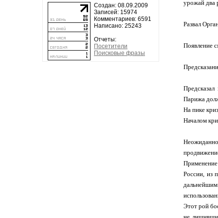
урожай два р
Создан: 08.09.2009
Записей: 15974
Комментариев: 6591
Развал Орга
Написано: 25243
Отчеты:
Появление 
Посетители
Поисковые фразы
Предсказани
Предсказал
Парижа долж
На пике кри
Началом кри
Неожиданное
продвижение
Применение 
России, из 
дальнейшим 
использован
Этот рой бо
не лишившис