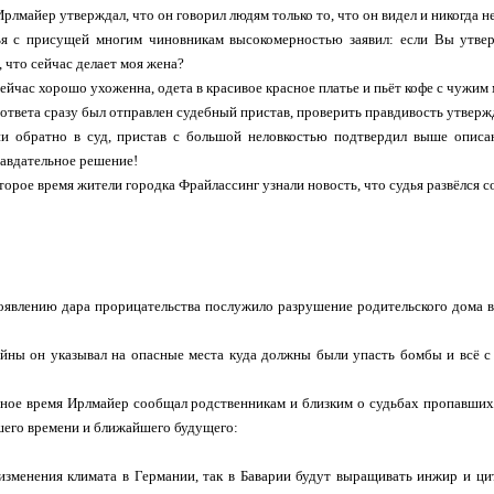
Ирлмайер утверждал, что он говорил людям только то, что он видел и никогда не
ья с присущей многим чиновникам высокомерностью заявил: если Вы утвер
, что сейчас делает моя жена?
ейчас хорошо ухоженна, одета в красивое красное платье и пьёт кофе с чужи
 ответа сразу был отправлен судебный пристав, проверить правдивость утвер
и обратно в суд, пристав с большой неловкостью подтвердил выше описан
авдательное решение!
торое время жители городка Фрайлассинг узнали новость, что судья развёлся с
оявлению дара прорицательства послужило разрушение родительского дома во
йны он указывал на опасные места куда должны были упасть бомбы и всё с
ное время Ирлмайер сообщал родственникам и близким о судьбах пропавших 
шего времени и ближайшего будущего:
изменения климата в Германии, так в Баварии будут выращивать инжир и ци