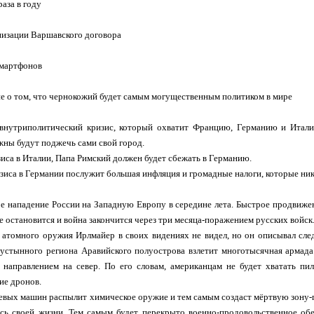
аза в году
низации Варшавского договора
смартфонов
е о том, что чернокожий будет самым могущественным политиком в мире
 внутриполитический кризис, который охватит Францию, Германию и Ита
ны будут поджечь сами свой город.
зиса в Италии, Папа Римский должен будет сбежать в Германию.
зиса в Германии послужит большая инфляция и громадные налоги, которые ник
 нападение России на Западную Европу в середине лета. Быстрое продвижен
 остановится и война закончится через три месяца-поражением русских войск
атомного оружия Ирлмайер в своих видениях не видел, но он описывал сле
пустынного региона Аравийского полуострова взлетит многотысячная армад
направлением на север. По его словам, американцам не будет хватать пи
ие дронов.
евых машин распылит химическое оружие и тем самым создаст мёртвую зону-г
ь своей жизни. Тем самым будет перекрыто военно-продовольственное обес