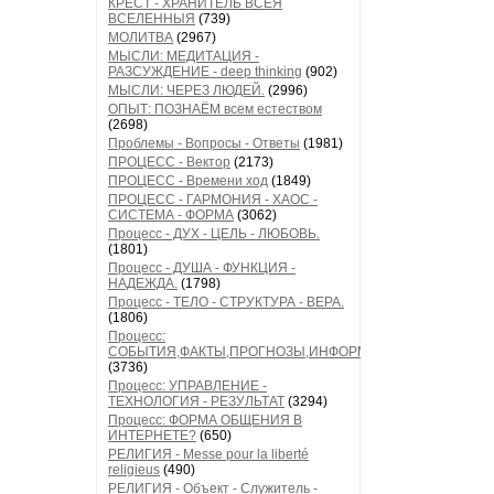
КРЕСТ - ХРАНИТЕЛЬ ВСЕЯ
ВСЕЛЕННЫЯ
(739)
МОЛИТВА
(2967)
МЫСЛИ: МЕДИТАЦИЯ -
РАЗСУЖДЕНИЕ - deep thinking
(902)
МЫСЛИ: ЧЕРЕЗ ЛЮДЕЙ.
(2996)
ОПЫТ: ПОЗНАЁМ всем естеством
(2698)
Проблемы - Вопросы - Ответы
(1981)
ПРОЦЕСС - Вектор
(2173)
ПРОЦЕСС - Времени ход
(1849)
ПРОЦЕСС - ГАРМОНИЯ - ХАОС -
СИСТЕМА - ФОРМА
(3062)
Процесс - ДУХ - ЦЕЛЬ - ЛЮБОВЬ.
(1801)
Процесс - ДУША - ФУНКЦИЯ -
НАДЕЖДА.
(1798)
Процесс - ТЕЛО - СТРУКТУРА - ВЕРА.
(1806)
Процесс:
СОБЫТИЯ,ФАКТЫ,ПРОГНОЗЫ,ИНФОРМАЦИЯ
(3736)
Процесс: УПРАВЛЕНИЕ -
ТЕХНОЛОГИЯ - РЕЗУЛЬТАТ
(3294)
Процесс: ФОРМА ОБЩЕНИЯ В
ИНТЕРНЕТЕ?
(650)
РЕЛИГИЯ - Messe pour la liberté
religieus
(490)
РЕЛИГИЯ - Объект - Служитель -