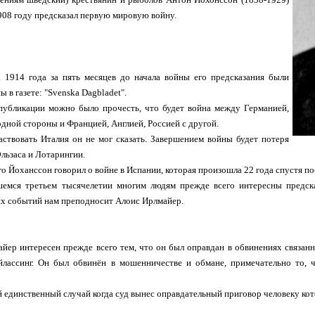
908 году предсказал первую мировую войну.
 1914 года за пять месяцев до начала войны его предсказания были
 в газете: "Svenska Dagbladet".
публикации можно было прочесть, что будет война между Германией,
одной стороны и Францией, Англией, Россией с другой.
аствовать Италия он не мог сказать. Завершением войны будет потеря
льзаса и Лотарингии.
о Йоханссон говорил о войне в Испании, которая произошла 22 года спустя по
шемся третьем тысячелетии многим людям прежде всего интересны предс
их событий нам преподносит Алоис Ирлмайер.
йер интересен прежде всего тем, что он был оправдан в обвинениях связанн
лассинг. Он был обвинён в мошенничестве и обмане, примечательно то, ч
 единственный случай когда суд вынес оправдательный приговор человеку кот