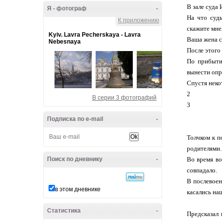
В зале суда 
Я - фотограф
-
На что суд
К приложению
скажите мне
Kyiv. Lavra Pecherskaya - Lavra
Ваша жена с
Nebesnaya
После этого
По прибыти
вынести опр
Спустя неко
2
В серии 3 фотографий
3
Подписка по e-mail
-
Толчком к п
родителями.
Поиск по дневнику
-
Во время во
совпадало.
В послевоен
в этом дневнике
касались на
Статистика
-
Предсказал 