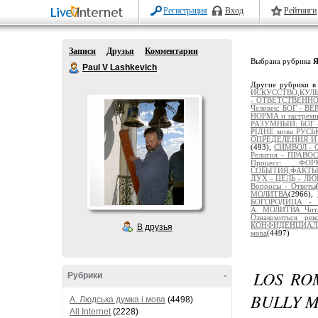
Регистрация
Вход
Рейтинги
Записи
Друзья
Комментарии
Выбрана рубрика
Paul V Lashkevich
Другие рубрики в
ИСКУССТВО,КУЛЬ
- ОТВЕТСТВЕНН
Человек: БОГ - 
НОРМА и экстреми
РАЗУМНЫЙ: БОГ 
РІДНЕ мова РУС
ОПРЕДЕЛЕНИЯ И
(493),
СИМВОЛ - О
Религия - ПРАВ
Процесс: Ф
СОБЫТИЯ,ФАКТ
ДУХ - ЦЕЛЬ - ЛЮ
Вопросы - Ответы
МОЛИТВА
(2966),
БОГОРОДИЦА - 
А._МОЛИТВА_Чит
Ознакомиться рек
КОНФИДЕНЦИАЛЬ
В друзья
мова
(4497)
LOS RO
Рубрики
-
BULLY 
A. Людська думка і мова
(4498)
All Internet
(2228)