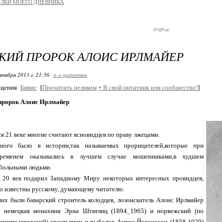
ЫЛКИ МОЕГО ДНЕВНИКА
КИЙ ПРОРОК АЛОИС ИРЛМАЙЕР
нтября 2013 г. 21:56
+ в цитатник
бщения
Бивис
[
Прочитать целиком
+
В свой цитатник или сообщество!
]
пророк Алоис Ирлмайер
я 21 веке многие считают ясновидцев по праву лжецами.
ого было в истории,так называемых прорицателей,которые при
временем оказывались в лучшем случае мошенниками,в худшем
 больными людьми.
20 век подарил Западному Миру некоторых интересных провидцев,
о известны русскому, думающему читателю.
их были баварский строитель колодцев, лозоискатель Алоис Ирлмайер
), немецкая монахиня Эрна Штиглиц (1894_1965) и норвежский (по
ениям шведский) крестьянин и рыболов Антон Йохонссон (1858-1929)