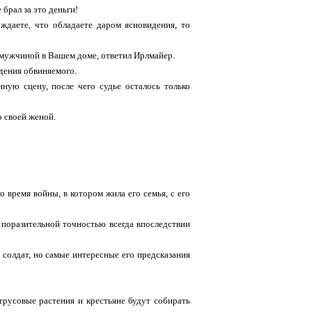
 брал за это деньги!
ждаете, что обладаете даром ясновидения, то
м мужчиной в Вашем доме, ответил Ирлмайер.
ждения обвиняемого.
ную сцену, после чего судье осталось только
о своей женой.
 время войны, в котором жила его семья, с его
 поразительной точностью всегда впоследствии
солдат, но самые интересные его предсказания
трусовые растения и крестьяне будут собирать