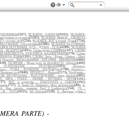
 ДНЕВНИКА
(2267),
ЧЕЛОВЕК: СОЦИУМ
(9165),
ЧЕЛОВЕК:
дуально и группой
(5282),
ЧЕЛОВЕК: ВЫБОР - СВОБОДА
ГУ угодно ли?
(1254),
ЧЕЛОВЕК: БОГ в храме Души
(1729),
РАЗУМНЫЙ: УМ разумный
(2386),
ЧЕЛОВЕК РАЗУМНЫЙ:
ОВЕК РАЗУМНЫЙ: ДУХ - ДУША - ТЕЛО
(4289),
ЧЕЛОВЕК
ІЯ - БЄЛАРУСЬ
(1651),
Слово рідне СЛАВЯНЕ
(347),
СЛОВО
ПИСЬМЕННОСТЬ, РУКОПИСЬ, КАЛЛИГРАФИЯ
(279),
Слова:
ПРАВДА-ЛОЖЬ
(1201),
СЛОВА: Звук - Буква - Цифра - Цвет.
),
Религия - РАСКОЛЬНИКИ - ЕРЕТИКИ - ИНОВЕРЦЫ
(664),
2918),
РЕЛИГИЯ - Messe pour la libert&#233; religieus
(490),
 ТЕХНОЛОГИЯ - РЕЗУЛЬТАТ
(3293),
Процесс:
цесс - ДУША - ФУНКЦИЯ - НАДЕЖДА.
(1798),
Процесс -
Времени ход
(1849),
ПРОЦЕСС - Вектор
(2173),
Проблемы -
И: МЕДИТАЦИЯ - РАЗСУЖДЕНИЕ - deep thinking
(902),
Е: ЗВУК - ГОЛОС - ПЕНИЕ - МУЗЫКА - ШУМ
(1241),
737),
БОГ: в единстве - БЛАГОДАТЬ и ЗАКОН
(2292),
тения.
(757),
А. Павел В. Лашкевич. Мои инициативы
(80),
А.
А. Как читать дневник Paul_V_Lashkevich?
(54),
TS -
- & - FOTO
(4525),
All Internet
(2228),
A. Людська думка і
MERA PARTE) -