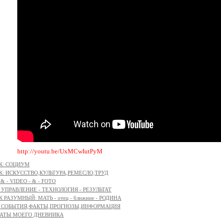
http://youtu.be/UxMCwIutPyM
К: СОЦИУМ
К: ИСКУССТВО,КУЛЬТУРА,РЕМЕСЛО,ТРУД
 & - VIDEO - & - FOTO
: УПРАВЛЕНИЕ - ТЕХНОЛОГИЯ - РЕЗУЛЬТАТ
 РАЗУМНЫЙ: МАТЬ - отец - ближние - РОДИНА
с: СОБЫТИЯ,ФАКТЫ,ПРОГНОЗЫ,ИНФОРМАЦИЯ
ТАТЫ МОЕГО ДНЕВНИКА