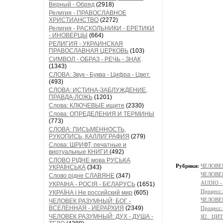
Верный - Обряд
(2918)
Религия - ПРАВОСЛАВНОЕ
ХРИСТИАНСТВО
(2272)
Религия - РАСКОЛЬНИКИ - ЕРЕТИКИ
- ИНОВЕРЦЫ
(664)
РЕЛИГИЯ - УКРАИНСКАЯ
ПРАВОСЛАВНАЯ ЦЕРКОВЬ
(103)
СИМВОЛ - ОБРАЗ - РЕЧЬ - ЗНАК
(1343)
СЛОВА: Звук - Буква - Цифра - Цвет.
(493)
СЛОВА: ИСТИНА-ЗАБЛУЖДЕНИЕ,
ПРАВДА-ЛОЖЬ
(1201)
Слова: КЛЮЧЕВЫЕ ищите
(2330)
Слова: ОПРЕДЕЛЕНИЯ И ТЕРМИНЫ
(773)
СЛОВА: ПИСЬМЕННОСТЬ,
РУКОПИСЬ, КАЛЛИГРАФИЯ
(279)
Слова: ШРИФТ, печатные и
виртуальные КНИГИ
(492)
СЛОВО РІДНЕ мова РУСЬКА
Рубрики:
ЧЕЛОВЕ
УКРАЇНСЬКА
(343)
ЧЕЛОВЕ
Слово рідне СЛАВЯНЕ
(347)
AUDIO -
УКРАІНА - РОСІЯ - БЄЛАРУСЬ
(1651)
Процесс
УКРАЇНА і Не российский мир
(605)
ЧЕЛОВЕК
ЧЕЛОВЕК РАЗУМНЫЙ: БОГ -
ВСЕЛЕННАЯ - ИЕРАРХИЯ
(2349)
Процес
ЧЕЛОВЕК РАЗУМНЫЙ: ДУХ - ДУША -
Я2._ЦИ