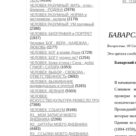
ТЕЛО
(4289)
Я3._СС
ЧЕЛОВЕК РАЗУМНЫЙ: МАТЬ - отец -
ближние - РОДИНА
(2978)
ЧЕЛОВЕК РАЗУМНЫЙ: НОРМА и
экстремизм - нелюди
(2179)
ЧЕЛОВЕК РАЗУМНЫЙ: УМ разумный
(2386)
БАВАРС
ЧЕЛОВЕК: БИОГРАФИЯ и ПОРТРЕТ
(1937)
Человек: БОГ - ВЕРА - НАДЕЖДА -
Воскресенье, 08 Се
ЛЮБОВЬ
(1177)
ЧЕЛОВЕК: БОГ в храме Души
(1729)
Это цитата соо
ЧЕЛОВЕК: БОГУ угодно ли?
(1254)
Баварский 
ЧЕЛОВЕК: Божа Істина і Сила - добрі
ГУМОР і САТИРА
(1053)
ЧЕЛОВЕК: ВЫБОР - СВОБОДА -
ОТВЕТСТВЕННОСТЬ
(3692)
ЧЕЛОВЕК: ВЫЖИВАНИЕ
В начавшемс
индивидуально и группой
(5283)
Слишком мн
ЧЕЛОВЕК: ДЕЯНИЯ
(5303)
проверке 
ЧЕЛОВЕК:
ИСКУССТВО,КУЛЬТУРА,РЕМЕСЛО,ТРУД
психически
(7368)
Прошедший 
ЧЕЛОВЕК: СОЦИУМ
(9166)
Я1._МОИ ЗАПИСИ МОЕГО
которые мал
ДНЕВНИКА
(2268)
Одними из н
Я2._ЦИТАТЫ МОЕГО ДНЕВНИКА
(4483)
(1894-1959
Я3._ССЫЛКИ МОЕГО ДНЕВНИКА
другим свед