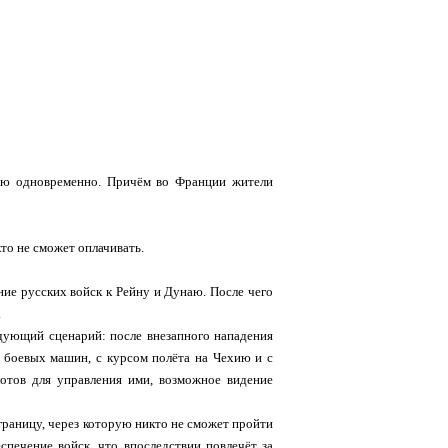
лию одновременно. Причём во Франции жители
то не сможет оплачивать.
ие русских войск к Рейну и Дунаю. После чего
.
дующий сценарий: после внезапного нападения
а боевых машин, с курсом полёта на Чехию и с
лотов для управления ими, возможное видение
раницу, через которую никто не сможет пройти
печение войск, что впоследствии повлечёт за