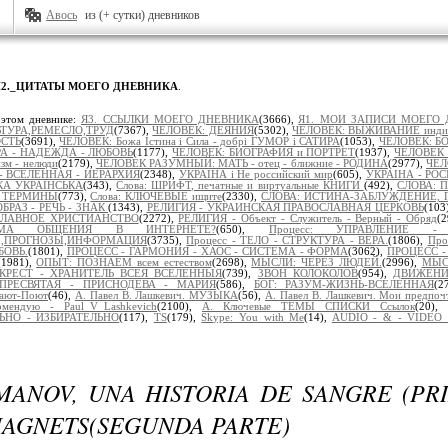
Авось
из (+ сутки) дневников
Я2._ЦИТАТЫ МОЕГО ДНЕВНИКА
.
 этом дневнике:
Я3._ССЫЛКИ МОЕГО ДНЕВНИКА
(3666),
Я1._МОИ ЗАПИСИ МОЕГО
ТУРА,РЕМЕСЛО,ТРУД
(7367),
ЧЕЛОВЕК: ДЕЯНИЯ
(5302),
ЧЕЛОВЕК: ВЫЖИВАНИЕ индиви
ОСТЬ
(3691),
ЧЕЛОВЕК: Божа Істина і Сила - добрі ГУМОР і САТИРА
(1053),
ЧЕЛОВЕК: БО
ВЕРА - НАДЕЖДА - ЛЮБОВЬ
(1177),
ЧЕЛОВЕК: БИОГРАФИЯ и ПОРТРЕТ
(1937),
ЧЕЛОВЕК 
зм - нелюди
(2179),
ЧЕЛОВЕК РАЗУМНЫЙ: МАТЬ - отец - ближние - РОДИНА
(2977),
ЧЕЛ
- ВСЕЛЕННАЯ - ИЕРАРХИЯ
(2348),
УКРАЇНА і Не российский мир
(605),
УКРАІНА - РОС
ЬКА УКРАЇНСЬКА
(343),
Слова: ШРИФТ, печатные и виртуальные КНИГИ
(492),
СЛОВА: 
 ТЕРМИНЫ
(773),
Слова: КЛЮЧЕВЫЕ ищите
(2330),
СЛОВА: ИСТИНА-ЗАБЛУЖДЕНИЕ, 
БРАЗ - РЕЧЬ - ЗНАК
(1343),
РЕЛИГИЯ - УКРАИНСКАЯ ПРАВОСЛАВНАЯ ЦЕРКОВЬ
(103
ОСЛАВНОЕ ХРИСТИАНСТВО
(2272),
РЕЛИГИЯ - Объект - Служитель - Верный - Обряд
(
ОРМА ОБЩЕНИЯ В ИНТЕРНЕТЕ?
(650),
Процесс: УПРАВЛЕНИЕ -
Ы,ПРОГНОЗЫ,ИНФОРМАЦИЯ
(3735),
Процесс - ТЕЛО - СТРУКТУРА - ВЕРА.
(1806),
Про
БОВЬ.
(1801),
ПРОЦЕСС - ГАРМОНИЯ - ХАОС - СИСТЕМА - ФОРМА
(3062),
ПРОЦЕСС - 
(1981),
ОПЫТ: ПОЗНАЁМ всем естеством
(2698),
МЫСЛИ: ЧЕРЕЗ ЛЮДЕЙ.
(2996),
МЫСЛ
КРЕСТ - ХРАНИТЕЛЬ ВСЕЯ ВСЕЛЕННЫЯ
(739),
ЗВОН КОЛОКОЛОВ
(954),
ДВИЖЕНИ
ПРЕСВЯТАЯ - ПРИСНОДЕВА - МАРИЯ
(586),
БОГ: РАЗУМ-ЖИЗНЬ-ВСЕЛЕННАЯ
(2
ают-Поют
(46),
А. Павел В. Лашкевич. МУЗЫКА
(56),
А. Павел В. Лашкевич. Мои предпоч
омендую - Paul_V_Lashkevich
(2100),
А. Ключевые ТЕМЫ СПИСКИ Ссылок
(20),
НО - ИЗБИРАТЕЛЬНО
(117),
TS
(179),
Skype: You with Me
(14),
AUDIO - & - VIDEO 
MANOV, UNA HISTORIA DE SANGRE (PRI
MAGNETS(SEGUNDA PARTE)