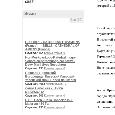
(3667)
который в 1
Музыка
-
Все (19)
Так 4 марта
опубликованы
В газетной 
CLOCHES - CATHEDRALE D'AMIENS
Австрией с 
(France) __ BELLS - CATHEDRAL OF
AMIENS (France)
Будет ли уч
Слушали: 154
Комментарии: 0
Германией Э
Hor-Moskovskogo-Kafedral_nogo-
Sobora-Neporochnogo-Zachatiya-
Помимо этог
Devy-Marii-Svet-Nevechern
Но в начав
Слушали: 138
Комментарии: 0
Похвала Пресвятой
развития эт
Богородице_Киевский Лаврский
Успенский звон_Павел Лашкевич
Слушали: 4632
Комментарии: 1
Лавра Небесная - LAVRA
Алоис Ирлма
NEBESNAYA
Слушали: 303
Комментарии: 0
города Фрай
C.P.E. Bach - Cello Concerto in A
священник.
Major ля 430 Гц
Это пожалуй
Слушали: 936
Комментарии: 0