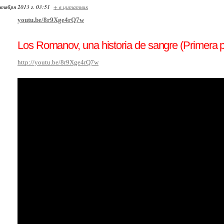
нтября 2013 г. 03:51
+ в цитатник
youtu.be/8r9Xge4rQ7w
Los Romanov, una historia de sangre (Primera p
http://youtu.be/8r9Xge4rQ7w