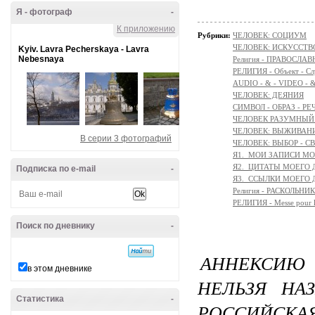
Я - фотограф
-
К приложению
Рубрики:
ЧЕЛОВЕК: СОЦИУМ
ЧЕЛОВЕК: ИСКУССТВ
Kyiv. Lavra Pecherskaya - Lavra
Nebesnaya
Религия - ПРАВОСЛ
РЕЛИГИЯ - Объект - Сл
AUDIO - & - VIDEO - 
ЧЕЛОВЕК: ДЕЯНИЯ
СИМВОЛ - ОБРАЗ - РЕ
ЧЕЛОВЕК РАЗУМНЫЙ: 
ЧЕЛОВЕК: ВЫЖИВАНИЕ 
В серии 3 фотографий
ЧЕЛОВЕК: ВЫБОР - С
Я1._МОИ ЗАПИСИ М
Я2._ЦИТАТЫ МОЕГО
Подписка по e-mail
-
Я3._ССЫЛКИ МОЕГО
Религия - РАСКОЛЬНИ
РЕЛИГИЯ - Messe pour la 
Поиск по дневнику
-
АННЕКСИ
в этом дневнике
НЕЛЬЗЯ НА
Статистика
-
РОССИЙСКАЯ