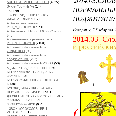
2014.03.
AUDIO - & - VIDEO - & - FOTO
(4525)
Skype: You with Me
(14)
НОРМАЛ
TS
(179)
TS - КОНФИДЕНЦИАЛЬНО -
ПОДЖИГАТЕ
ИЗБИРАТЕЛЬНО
(117)
А. Как читать дневник
Paul_V_Lashkevich?
(54)
Вторник, 25 Марта 2
А. Ключевые ТЕМЫ СПИСКИ Ссылок
(20)
2014.03. С
А. Ознакомиться рекомендую -
Paul_V_Lashkevich
(2100)
и российски
А. Павел В. Лашкевич. Мои
инициативы
(80)
А. Павел В. Лашкевич. Мои
предпочтения.
(757)
А. Павел В. Лашкевич. МУЗЫКА
(56)
А._МОЛИТВА_Читают-Поют
(46)
БОГ: в единстве - БЛАГОДАТЬ и
ЗАКОН
(2293)
БОГ: РАЗУМ-ЖИЗНЬ-ВСЕЛЕННАЯ
+
(2738)
БОГОРОДИЦА - ПРЕСВЯТАЯ -
ПРИСНОДЕВА - МАРИЯ
(587)
ДВИЖЕНИЕ: ЗВУК - ГОЛОС - ПЕНИЕ -
МУЗЫКА - ШУМ
(1242)
ЗВОН КОЛОКОЛОВ
(954)
(
ЗВОН КОЛОКОЛОВ - BELL
VALADIER ....
(1)