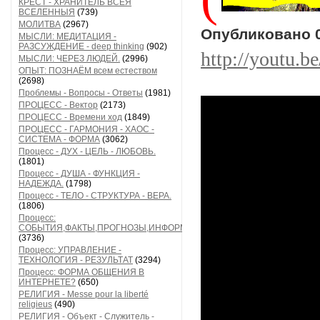
КРЕСТ - ХРАНИТЕЛЬ ВСЕЯ
ВСЕЛЕННЫЯ
(739)
МОЛИТВА
(2967)
Опубликовано
МЫСЛИ: МЕДИТАЦИЯ -
РАЗСУЖДЕНИЕ - deep thinking
(902)
http://youtu
МЫСЛИ: ЧЕРЕЗ ЛЮДЕЙ.
(2996)
ОПЫТ: ПОЗНАЁМ всем естеством
(2698)
Проблемы - Вопросы - Ответы
(1981)
ПРОЦЕСС - Вектор
(2173)
ПРОЦЕСС - Времени ход
(1849)
ПРОЦЕСС - ГАРМОНИЯ - ХАОС -
СИСТЕМА - ФОРМА
(3062)
Процесс - ДУХ - ЦЕЛЬ - ЛЮБОВЬ.
(1801)
Процесс - ДУША - ФУНКЦИЯ -
НАДЕЖДА.
(1798)
Процесс - ТЕЛО - СТРУКТУРА - ВЕРА.
(1806)
Процесс:
СОБЫТИЯ,ФАКТЫ,ПРОГНОЗЫ,ИНФОРМАЦИЯ
(3736)
Процесс: УПРАВЛЕНИЕ -
ТЕХНОЛОГИЯ - РЕЗУЛЬТАТ
(3294)
Процесс: ФОРМА ОБЩЕНИЯ В
ИНТЕРНЕТЕ?
(650)
РЕЛИГИЯ - Messe pour la liberté
religieus
(490)
РЕЛИГИЯ - Объект - Служитель -