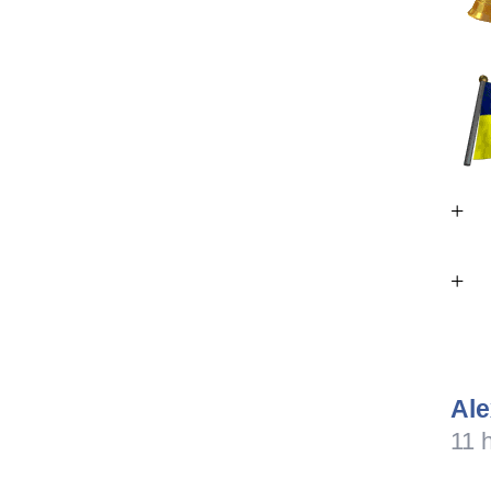
+
+
Al
11 