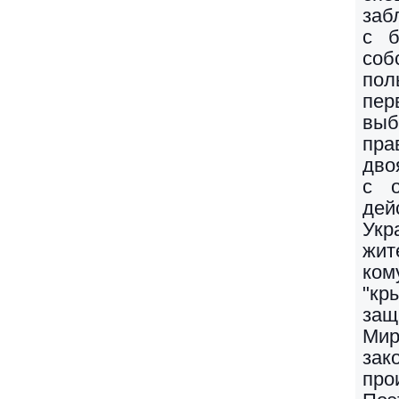
заб
с б
соб
пол
пер
выб
пр
дво
с о
дей
Укр
жит
ком
"кр
защ
Мир
зак
про