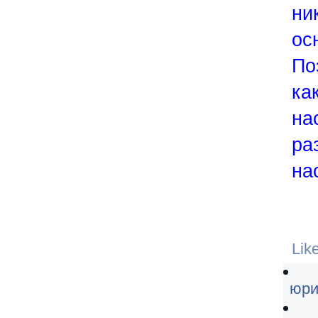
ни
ос
По
ка
на
ра
на
Lik
юри