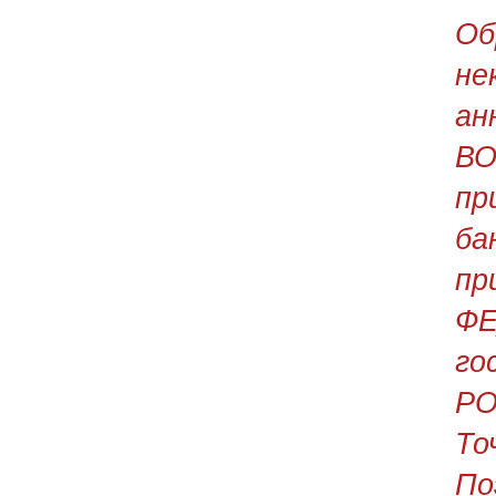
О
н
а
В
п
б
пр
Ф
г
Р
То
П