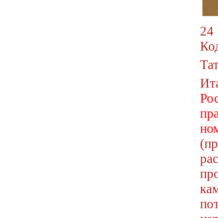
24 
Код
Та
Ит
Ро
пр
но