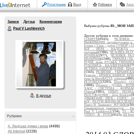
Регистрация
Вход
Рейтинги
Авос
Записи
Друзья
Комментарии
Выбрана рубрика
Я1._МОИ ЗА
Paul V Lashkevich
Другие рубрики в этом дневнике
СОЦИУМ
(9165),
ЧЕЛОВЕК: 
ВЫЖИВАНИЕ индивидуально и 
Істина і Сила - добрі ГУМОР і 
БОГ - ВЕРА - НАДЕЖДА -
разумный
(2386),
ЧЕЛОВЕК РАЗУМ
РОДИНА
(2977),
ЧЕЛОВЕК РА
ИЕРАРХИЯ
(2348),
УКРАЇНА і Не 
РІДНЕ мова РУСЬКА УКРАЇНС
РУКОПИСЬ, КАЛЛИГРАФИЯ
(2
ИСТИНА-ЗАБЛУЖДЕНИЕ, ПРА
(1343),
РЕЛИГИЯ - УКРАИНСК
Религия - ПРАВОСЛАВНОЕ ХР
pour la libert&#233; religieus
(490
РЕЗУЛЬТАТ
(3293),
Процесс: 
(1806),
Процесс - ДУША - ФУ
ХАОС - СИСТЕМА - ФОРМА
Ответы
(1981),
ОПЫТ: ПОЗНАЁ
РАЗСУЖДЕНИЕ - deep thinking
(
В друзья
ДВИЖЕНИЕ: ЗВУК - ГОЛОС - 
БОГ: РАЗУМ-ЖИЗНЬ-ВСЕЛЕНН
Павел В. Лашкевич. МУЗЫКА
(56
Ознакомиться рекомендую - Pau
Paul_V_Lashkevich?
(54),
TS - 
VIDEO - & - FOTO
(4525),
All Inte
Рубрики
-
A. Людська думка і мова
(4498)
All Internet
(2228)