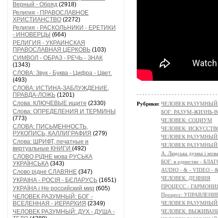
Верный - Обряд
(2918)
Религия - ПРАВОСЛАВНОЕ
ХРИСТИАНСТВО
(2272)
Религия - РАСКОЛЬНИКИ - ЕРЕТИКИ
- ИНОВЕРЦЫ
(664)
РЕЛИГИЯ - УКРАИНСКАЯ
ПРАВОСЛАВНАЯ ЦЕРКОВЬ
(103)
СИМВОЛ - ОБРАЗ - РЕЧЬ - ЗНАК
(1343)
СЛОВА: Звук - Буква - Цифра - Цвет.
(493)
СЛОВА: ИСТИНА-ЗАБЛУЖДЕНИЕ,
ПРАВДА-ЛОЖЬ
(1201)
Слова: КЛЮЧЕВЫЕ ищите
(2330)
Рубрики:
ЧЕЛОВЕК РАЗУМНЫЙ: Н
Слова: ОПРЕДЕЛЕНИЯ И ТЕРМИНЫ
БОГ: РАЗУМ-ЖИЗНЬ-
(773)
ЧЕЛОВЕК: СОЦИУМ
СЛОВА: ПИСЬМЕННОСТЬ,
ЧЕЛОВЕК: ИСКУССТВ
РУКОПИСЬ, КАЛЛИГРАФИЯ
(279)
ЧЕЛОВЕК РАЗУМНЫЙ:
Слова: ШРИФТ, печатные и
ЧЕЛОВЕК РАЗУМНЫЙ:
виртуальные КНИГИ
(492)
A. Людська думка і мов
СЛОВО РІДНЕ мова РУСЬКА
БОГ: в единстве - БЛ
УКРАЇНСЬКА
(343)
AUDIO - & - VIDEO - 
Слово рідне СЛАВЯНЕ
(347)
ЧЕЛОВЕК: ДЕЯНИЯ
УКРАІНА - РОСІЯ - БЄЛАРУСЬ
(1651)
ПРОЦЕСС - ГАРМОНИЯ
УКРАЇНА і Не российский мир
(605)
Процесс: УПРАВЛЕНИ
ЧЕЛОВЕК РАЗУМНЫЙ: БОГ -
ВСЕЛЕННАЯ - ИЕРАРХИЯ
(2349)
ЧЕЛОВЕК РАЗУМНЫЙ: 
ЧЕЛОВЕК РАЗУМНЫЙ: ДУХ - ДУША -
ЧЕЛОВЕК: ВЫЖИВАНИЕ 