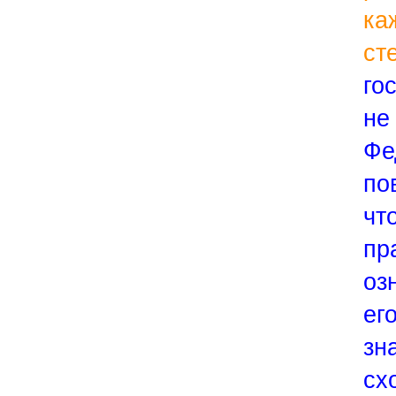
ка
ст
го
не
Фе
по
ч
пр
оз
ег
зн
сх