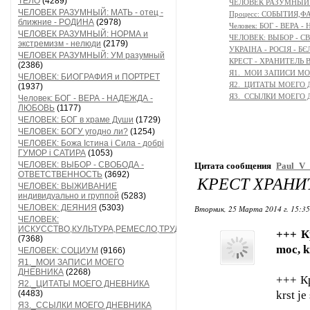
ТЕЛО
(4289)
ЧЕЛОВЕК РАЗУМНЫЙ: М
ЧЕЛОВЕК РАЗУМНЫЙ: МАТЬ - отец -
Процесс: СОБЫТИЯ,
ближние - РОДИНА
(2978)
Человек: БОГ - ВЕРА
ЧЕЛОВЕК РАЗУМНЫЙ: НОРМА и
ЧЕЛОВЕК: ВЫБОР - С
экстремизм - нелюди
(2179)
УКРАІНА - РОСІЯ - Б
ЧЕЛОВЕК РАЗУМНЫЙ: УМ разумный
КРЕСТ - ХРАНИТЕЛЬ
(2386)
Я1._МОИ ЗАПИСИ М
ЧЕЛОВЕК: БИОГРАФИЯ и ПОРТРЕТ
Я2._ЦИТАТЫ МОЕГО
(1937)
Я3._ССЫЛКИ МОЕГО
Человек: БОГ - ВЕРА - НАДЕЖДА -
ЛЮБОВЬ
(1177)
ЧЕЛОВЕК: БОГ в храме Души
(1729)
ЧЕЛОВЕК: БОГУ угодно ли?
(1254)
ЧЕЛОВЕК: Божа Істина і Сила - добрі
ГУМОР і САТИРА
(1053)
ЧЕЛОВЕК: ВЫБОР - СВОБОДА -
Цитата сообщения
Paul_V_
ОТВЕТСТВЕННОСТЬ
(3692)
КРЕСТ ХРАНИ
ЧЕЛОВЕК: ВЫЖИВАНИЕ
индивидуально и группой
(5283)
ЧЕЛОВЕК: ДЕЯНИЯ
(5303)
Вторник, 25 Марта 2014 г. 15:3
ЧЕЛОВЕК:
ИСКУССТВО,КУЛЬТУРА,РЕМЕСЛО,ТРУД
+++ К
(7368)
moc, k
ЧЕЛОВЕК: СОЦИУМ
(9166)
Я1._МОИ ЗАПИСИ МОЕГО
ДНЕВНИКА
(2268)
+++ Кр
Я2._ЦИТАТЫ МОЕГО ДНЕВНИКА
(4483)
krst j
Я3._ССЫЛКИ МОЕГО ДНЕВНИКА