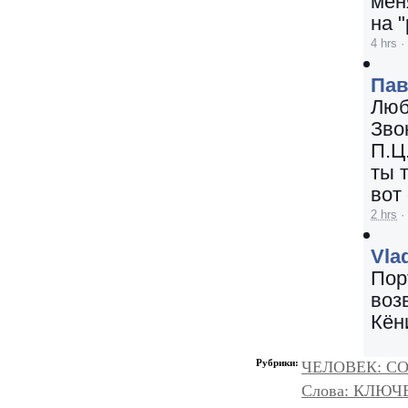
мен
на 
4 hrs
·
Па
Люб
Зво
П.Ц.
ты 
вот 
2 hrs
·
Vla
Пор
воз
Кён
Рубрики:
ЧЕЛОВЕК: С
Слова: КЛЮЧ