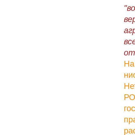
"в
ве
аг
вс
от
На
ни
Не
РО
го
пр
ра