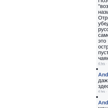
Поэ
"во
наз
Отр
убе
рус
сам
это
ост
пус
чая
4 hrs
·
And
даж
зде
4 hrs
·
And