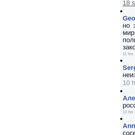
18 
Geo
но 
мир
пол
зак
11 hrs
Se
неи
10 h
Ал
рос
10 hrs
Ann
сос