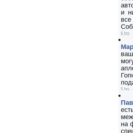
авт
и н
все
Соб
6 hrs
·
Мар
ваш
мог
апл
Гоп
под
5 hrs
·
Пав
ест
меж
на 
сп