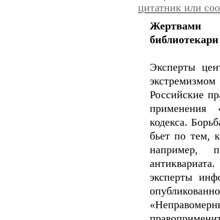
цитатник или со
Жертвами 
библиотекари
Эксперты цен
экстремизмом
Российские пр
применения «
кодекса. Борьб
бьет по тем, 
например, 
антиквариата
эксперты инф
опубликова
«Неправом
правопримени