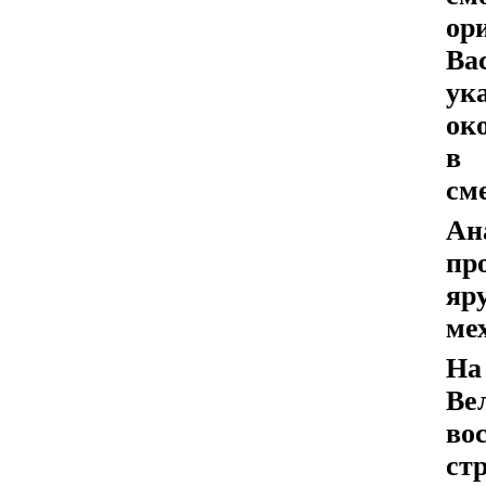
ор
Ва
ук
ок
в 
см
Ан
пр
яр
ме
На
Ве
во
ст