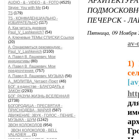
AUDIO - & - VIDEO - & - FOTO
(4525)
ПОДМОСКОВ
Skype: You with Me
(14)
TS
(179)
ПЕЧЕРСК - ЛА
TS - КОНФИДЕНЦИАЛЬНО -
ИЗБИРАТЕЛЬНО
(117)
А. Как читать дневник
Пятница, 09 Ноября 
Paul_V_Lashkevich?
(54)
А. Ключевые ТЕМЫ СПИСКИ Ссылок
(20)
av-
А. Ознакомиться рекомендую -
Paul_V_Lashkevich
(2100)
А. Павел В. Лашкевич. Мои
инициативы
(80)
1)
А. Павел В. Лашкевич. Мои
се
предпочтения.
(757)
А. Павел В. Лашкевич. МУЗЫКА
(56)
[av
А._МОЛИТВА_Читают-Поют
(46)
БОГ: в единстве - БЛАГОДАТЬ и
ЗАКОН
(2293)
htt
БОГ: РАЗУМ-ЖИЗНЬ-ВСЕЛЕННАЯ
(2738)
дл
БОГОРОДИЦА - ПРЕСВЯТАЯ -
им
ПРИСНОДЕВА - МАРИЯ
(587)
ДВИЖЕНИЕ: ЗВУК - ГОЛОС - ПЕНИЕ -
ар
МУЗЫКА - ШУМ
(1242)
ЗВОН КОЛОКОЛОВ
(954)
Гр
ЗВОН КОЛОКОЛОВ - BELL
VALADIER ....
(1)