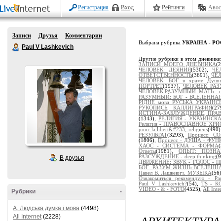
Регистрация
Вход
Рейтинги
Авос
Записи
Друзья
Комментарии
Выбрана рубрика
УКРАІНА - РО
Paul V Lashkevich
Другие рубрики в этом дневнике
ЗАПИСИ МОЕГО ДНЕВНИКА
(
ЧЕЛОВЕК: ДЕЯНИЯ
(5302),
ЧЕ
ОТВЕТСТВЕННОСТЬ
(3691),
ЧЕЛ
ЧЕЛОВЕК: БОГ в храме Души
ПОРТРЕТ
(1937),
ЧЕЛОВЕК РАЗ
ЧЕЛОВЕК РАЗУМНЫЙ: МАТЬ - от
РАЗУМНЫЙ: БОГ - ВСЕЛЕННАЯ
РІДНЕ мова РУСЬКА УКРАЇНС
РУКОПИСЬ, КАЛЛИГРАФИЯ
(2
ИСТИНА-ЗАБЛУЖДЕНИЕ, ПРА
(1343),
РЕЛИГИЯ - УКРАИНСК
Религия - ПРАВОСЛАВНОЕ ХР
pour la libert&#233; religieus
(490
РЕЗУЛЬТАТ
(3293),
Процесс: 
(1806),
Процесс - ДУША - ФУ
ХАОС - СИСТЕМА - ФОРМА
Ответы
(1981),
ОПЫТ: ПОЗНАЁ
РАЗСУЖДЕНИЕ - deep thinking
(
В друзья
ДВИЖЕНИЕ: ЗВУК - ГОЛОС - 
БОГ: РАЗУМ-ЖИЗНЬ-ВСЕЛЕНН
Павел В. Лашкевич. МУЗЫКА
(56
Ознакомиться рекомендую - Pau
Paul_V_Lashkevich?
(54),
TS - 
VIDEO - & - FOTO
(4525),
All Inte
Рубрики
-
A. Людська думка і мова
(4498)
АРХИТЕКТУРА
All Internet
(2228)