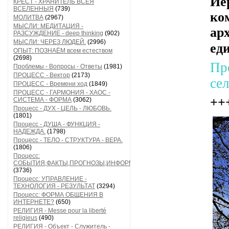
Ие
КРЕСТ - ХРАНИТЕЛЬ ВСЕЯ
ВСЕЛЕННЫЯ
(739)
ко
МОЛИТВА
(2967)
МЫСЛИ: МЕДИТАЦИЯ -
ар
РАЗСУЖДЕНИЕ - deep thinking
(902)
МЫСЛИ: ЧЕРЕЗ ЛЮДЕЙ.
(2996)
ед
ОПЫТ: ПОЗНАЁМ всем естеством
(2698)
Пр
Проблемы - Вопросы - Ответы
(1981)
ПРОЦЕСС - Вектор
(2173)
се
ПРОЦЕСС - Времени ход
(1849)
ПРОЦЕСС - ГАРМОНИЯ - ХАОС -
++
СИСТЕМА - ФОРМА
(3062)
Процесс - ДУХ - ЦЕЛЬ - ЛЮБОВЬ.
(1801)
Процесс - ДУША - ФУНКЦИЯ -
НАДЕЖДА.
(1798)
Процесс - ТЕЛО - СТРУКТУРА - ВЕРА.
(1806)
Процесс:
СОБЫТИЯ,ФАКТЫ,ПРОГНОЗЫ,ИНФОРМАЦИЯ
(3736)
Процесс: УПРАВЛЕНИЕ -
ТЕХНОЛОГИЯ - РЕЗУЛЬТАТ
(3294)
Процесс: ФОРМА ОБЩЕНИЯ В
ИНТЕРНЕТЕ?
(650)
РЕЛИГИЯ - Messe pour la liberté
religieus
(490)
РЕЛИГИЯ - Объект - Служитель -