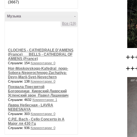
(3667)
Музыка
-
Все (19)
CLOCHES - CATHEDRALE D'AMIENS
(France) __ BELLS - CATHEDRAL OF
++
AMIENS (France)
Слушали: 154
Комментарии: 0
++
Hor-Moskovskogo-Kafedral_nogo-
Sobora-Neporochnogo-Zachatiya-
Devy-Marii-Svet-Nevechern
Слушали: 138
Комментарии: 0
Похвала Пресвятой
Богородице_Киевский Лаврский
Успенский звон_Павел Лашкевич
Слушали: 4632
Комментарии: 1
Лавра Небесная - LAVRA
NEBESNAYA
Слушали: 303
Комментарии: 0
C.P.E. Bach - Cello Concerto in A
Major ля 430 Гц
Слушали: 936
Комментарии: 0