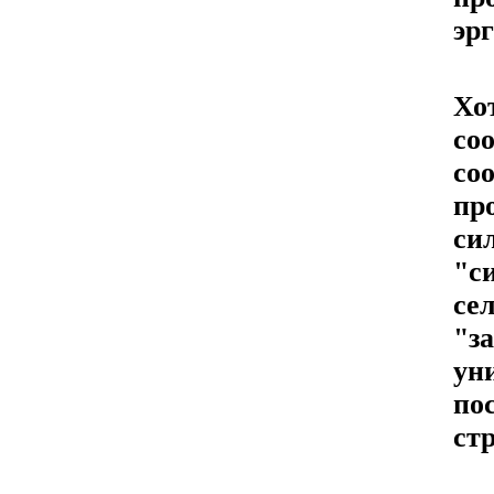
эр
Хо
со
со
пр
си
"с
се
"з
ун
п
ст