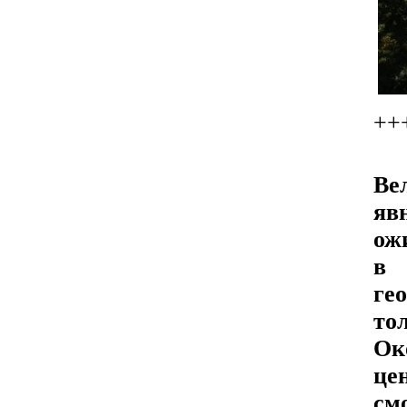
++
Ве
яв
ож
в 
ге
то
Ок
це
см