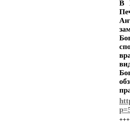
В 
П
Ан
за
Бо
сп
вр
ви
Бо
об
пр
htt
p=
+++