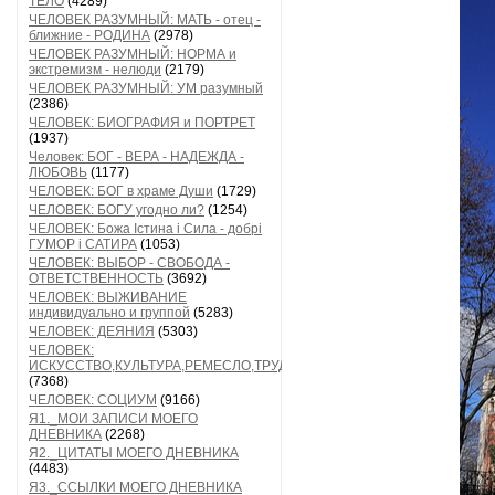
ТЕЛО
(4289)
ЧЕЛОВЕК РАЗУМНЫЙ: МАТЬ - отец -
ближние - РОДИНА
(2978)
ЧЕЛОВЕК РАЗУМНЫЙ: НОРМА и
экстремизм - нелюди
(2179)
ЧЕЛОВЕК РАЗУМНЫЙ: УМ разумный
(2386)
ЧЕЛОВЕК: БИОГРАФИЯ и ПОРТРЕТ
(1937)
Человек: БОГ - ВЕРА - НАДЕЖДА -
ЛЮБОВЬ
(1177)
ЧЕЛОВЕК: БОГ в храме Души
(1729)
ЧЕЛОВЕК: БОГУ угодно ли?
(1254)
ЧЕЛОВЕК: Божа Істина і Сила - добрі
ГУМОР і САТИРА
(1053)
ЧЕЛОВЕК: ВЫБОР - СВОБОДА -
ОТВЕТСТВЕННОСТЬ
(3692)
ЧЕЛОВЕК: ВЫЖИВАНИЕ
индивидуально и группой
(5283)
ЧЕЛОВЕК: ДЕЯНИЯ
(5303)
ЧЕЛОВЕК:
ИСКУССТВО,КУЛЬТУРА,РЕМЕСЛО,ТРУД
(7368)
ЧЕЛОВЕК: СОЦИУМ
(9166)
Я1._МОИ ЗАПИСИ МОЕГО
ДНЕВНИКА
(2268)
Я2._ЦИТАТЫ МОЕГО ДНЕВНИКА
(4483)
Я3._ССЫЛКИ МОЕГО ДНЕВНИКА