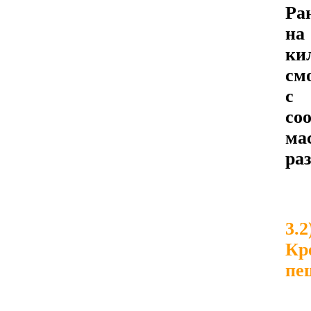
Ра
на
ки
см
с 
со
ма
раз
3
Кр
пе