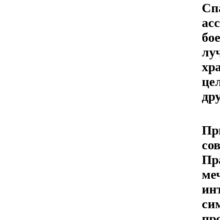
Сп
ас
бо
лу
хр
це
др
Пр
с
Пр
ме
и
си
пр