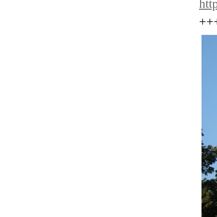
htt
++