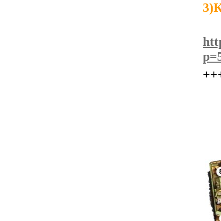
3)
htt
p=
++