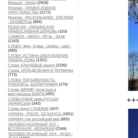
Верный - Обряд
(2918)
Религия - ПРАВОСЛАВНОЕ
ХРИСТИАНСТВО
(2272)
Религия - РАСКОЛЬНИКИ - ЕРЕТИКИ
- ИНОВЕРЦЫ
(664)
РЕЛИГИЯ - УКРАИНСКАЯ
ПРАВОСЛАВНАЯ ЦЕРКОВЬ
(103)
СИМВОЛ - ОБРАЗ - РЕЧЬ - ЗНАК
(1343)
СЛОВА: Звук - Буква - Цифра - Цвет.
(493)
СЛОВА: ИСТИНА-ЗАБЛУЖДЕНИЕ,
ПРАВДА-ЛОЖЬ
(1201)
Слова: КЛЮЧЕВЫЕ ищите
(2330)
Слова: ОПРЕДЕЛЕНИЯ И ТЕРМИНЫ
(773)
СЛОВА: ПИСЬМЕННОСТЬ,
РУКОПИСЬ, КАЛЛИГРАФИЯ
(279)
Слова: ШРИФТ, печатные и
виртуальные КНИГИ
(492)
++
СЛОВО РІДНЕ мова РУСЬКА
УКРАЇНСЬКА
(343)
Слово рідне СЛАВЯНЕ
(347)
УКРАІНА - РОСІЯ - БЄЛАРУСЬ
(1651)
УКРАЇНА і Не российский мир
(605)
ЧЕЛОВЕК РАЗУМНЫЙ: БОГ -
ВСЕЛЕННАЯ - ИЕРАРХИЯ
(2349)
ЧЕЛОВЕК РАЗУМНЫЙ: ДУХ - ДУША -