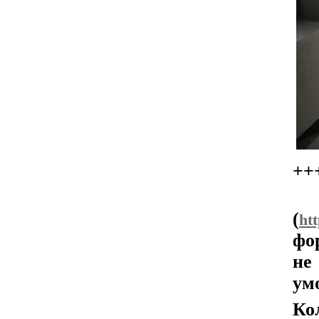
++
(
ht
фо
не
ум
Ко