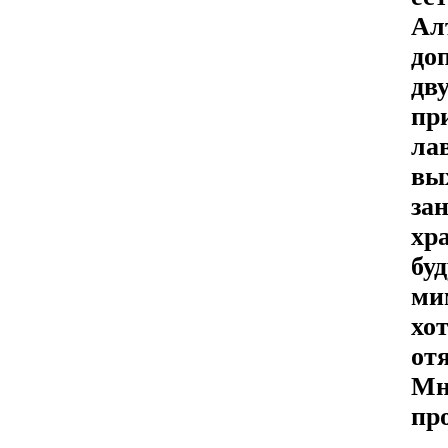
А
до
дв
пр
ла
вы
за
хр
бу
ми
хо
от
Мн
пр