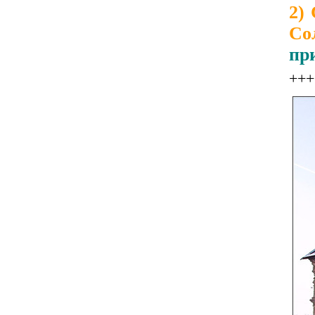
2)
Со
пр
+++