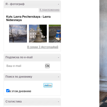
Я - фотограф
-
К приложению
Kyiv. Lavra Pecherskaya - Lavra
Nebesnaya
В серии 3 фотографий
Подписка по e-mail
-
Поиск по дневнику
-
в этом дневнике
Статистика
-