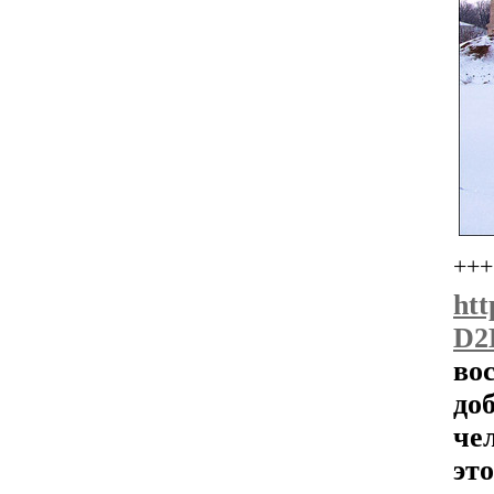
+++
ht
D2
во
до
че
эт