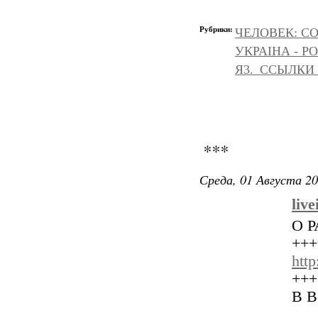
Рубрики:
ЧЕЛОВЕК: С
УКРАІНА - Р
Я3._ССЫЛКИ
***
Среда, 01 Августа 20
live
О 
+++
htt
+++
В В