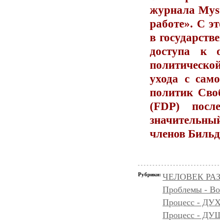
журнала Myst
работе». С э
в государств
доступа к 
политическо
ухода с сам
политик Сво
(FDP) посл
значительны
членов Бильд
Рубрики:
ЧЕЛОВЕК РАЗ
Проблемы - Во
Процесс - ДУ
Процесс - Д