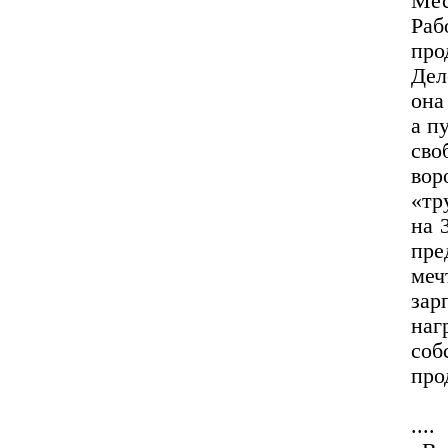
Мес
Раб
про
Дел
она
а п
сво
вор
«тр
на 
пре
меч
зар
наг
со
про
....