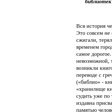
библиотек
Вся история че
Это совсем не 
сжигали, теря
временем горо
самое дорогое.
невозможной, т
возникли книг
переводе с гре
(«библио» - кн
«хранилище кн
судить уже по
издавна присв
памятью челов