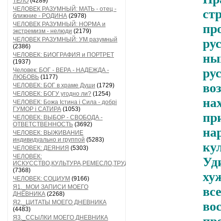
ТЕЛО
(4289)
ЧЕЛОВЕК РАЗУМНЫЙ: МАТЬ - отец -
ст
ближние - РОДИНА
(2978)
ЧЕЛОВЕК РАЗУМНЫЙ: НОРМА и
пр
экстремизм - нелюди
(2179)
ЧЕЛОВЕК РАЗУМНЫЙ: УМ разумный
ру
(2386)
ЧЕЛОВЕК: БИОГРАФИЯ и ПОРТРЕТ
ны
(1937)
ру
Человек: БОГ - ВЕРА - НАДЕЖДА -
ЛЮБОВЬ
(1177)
во
ЧЕЛОВЕК: БОГ в храме Души
(1729)
ЧЕЛОВЕК: БОГУ угодно ли?
(1254)
на
ЧЕЛОВЕК: Божа Істина і Сила - добрі
ГУМОР і САТИРА
(1053)
пр
ЧЕЛОВЕК: ВЫБОР - СВОБОДА -
ОТВЕТСТВЕННОСТЬ
(3692)
на
ЧЕЛОВЕК: ВЫЖИВАНИЕ
индивидуально и группой
(5283)
ку
ЧЕЛОВЕК: ДЕЯНИЯ
(5303)
ЧЕЛОВЕК:
Уд
ИСКУССТВО,КУЛЬТУРА,РЕМЕСЛО,ТРУД
(7368)
ху
ЧЕЛОВЕК: СОЦИУМ
(9166)
Я1._МОИ ЗАПИСИ МОЕГО
вс
ДНЕВНИКА
(2268)
Я2._ЦИТАТЫ МОЕГО ДНЕВНИКА
во
(4483)
Я3._ССЫЛКИ МОЕГО ДНЕВНИКА