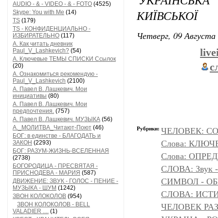
AUDIO - & - VIDEO - & - FOTO
(4525)
КИЇВСЬКОЇ
Skype: You with Me
(14)
TS
(179)
TS - КОНФИДЕНЦИАЛЬНО -
Четверг, 09 Августа 
ИЗБИРАТЕЛЬНО
(117)
А. Как читать дневник
liv
Paul_V_Lashkevich?
(54)
А. Ключевые ТЕМЫ СПИСКИ Ссылок
с
(20)
А. Ознакомиться рекомендую -
Paul_V_Lashkevich
(2100)
А. Павел В. Лашкевич. Мои
инициативы
(80)
А. Павел В. Лашкевич. Мои
предпочтения.
(757)
А. Павел В. Лашкевич. МУЗЫКА
(56)
А._МОЛИТВА_Читают-Поют
(46)
Рубрики:
ЧЕЛОВЕК: С
БОГ: в единстве - БЛАГОДАТЬ и
Слова: КЛЮЧ
ЗАКОН
(2293)
БОГ: РАЗУМ-ЖИЗНЬ-ВСЕЛЕННАЯ
Слова: ОПР
(2738)
БОГОРОДИЦА - ПРЕСВЯТАЯ -
СЛОВА: Звук -
ПРИСНОДЕВА - МАРИЯ
(587)
СИМВОЛ - ОБР
ДВИЖЕНИЕ: ЗВУК - ГОЛОС - ПЕНИЕ -
МУЗЫКА - ШУМ
(1242)
СЛОВА: ИСТ
ЗВОН КОЛОКОЛОВ
(954)
ЗВОН КОЛОКОЛОВ - BELL
ЧЕЛОВЕК РАЗ
VALADIER ....
(1)