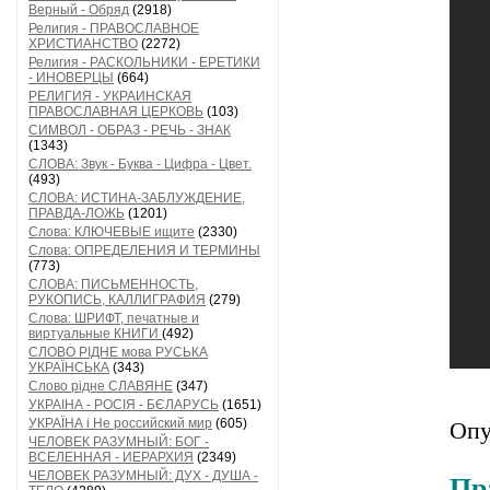
Верный - Обряд
(2918)
Религия - ПРАВОСЛАВНОЕ
ХРИСТИАНСТВО
(2272)
Религия - РАСКОЛЬНИКИ - ЕРЕТИКИ
- ИНОВЕРЦЫ
(664)
РЕЛИГИЯ - УКРАИНСКАЯ
ПРАВОСЛАВНАЯ ЦЕРКОВЬ
(103)
СИМВОЛ - ОБРАЗ - РЕЧЬ - ЗНАК
(1343)
СЛОВА: Звук - Буква - Цифра - Цвет.
(493)
СЛОВА: ИСТИНА-ЗАБЛУЖДЕНИЕ,
ПРАВДА-ЛОЖЬ
(1201)
Слова: КЛЮЧЕВЫЕ ищите
(2330)
Слова: ОПРЕДЕЛЕНИЯ И ТЕРМИНЫ
(773)
СЛОВА: ПИСЬМЕННОСТЬ,
РУКОПИСЬ, КАЛЛИГРАФИЯ
(279)
Слова: ШРИФТ, печатные и
виртуальные КНИГИ
(492)
СЛОВО РІДНЕ мова РУСЬКА
УКРАЇНСЬКА
(343)
Слово рідне СЛАВЯНЕ
(347)
УКРАІНА - РОСІЯ - БЄЛАРУСЬ
(1651)
УКРАЇНА і Не российский мир
(605)
Опу
ЧЕЛОВЕК РАЗУМНЫЙ: БОГ -
ВСЕЛЕННАЯ - ИЕРАРХИЯ
(2349)
ЧЕЛОВЕК РАЗУМНЫЙ: ДУХ - ДУША -
Пр