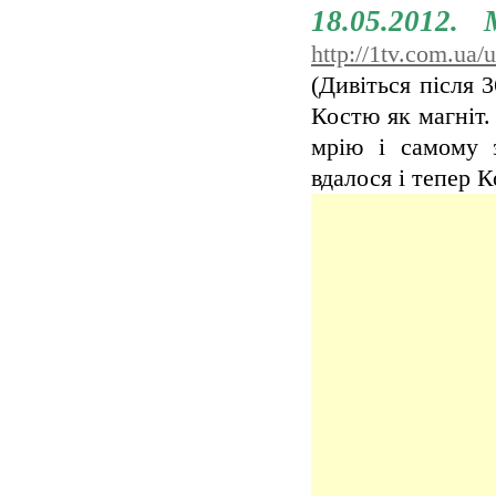
18.05.2012.
http://1tv.com.ua
(Дивіться після 
Костю як магніт.
мрію і самому 
вдалося і тепер 