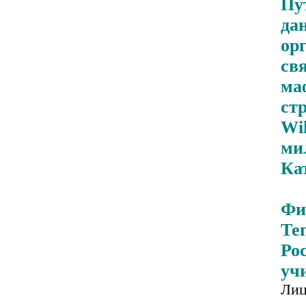
Пу
да
ор
св
ма
ст
Wi
ми
Ка
Фи
Те
Ро
уч
Лиц