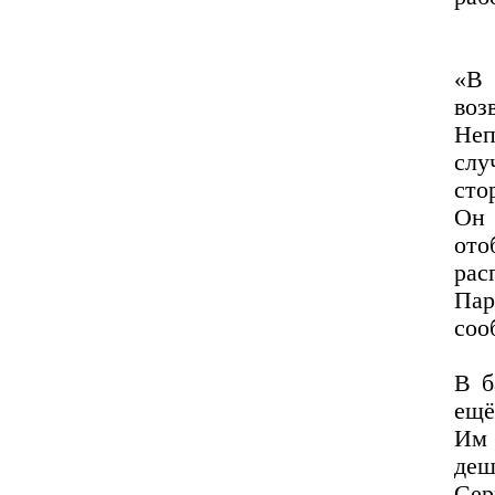
«В
воз
Не
слу
сто
Он 
ото
рас
Пар
соо
В б
ещё
Им 
деш
Сер