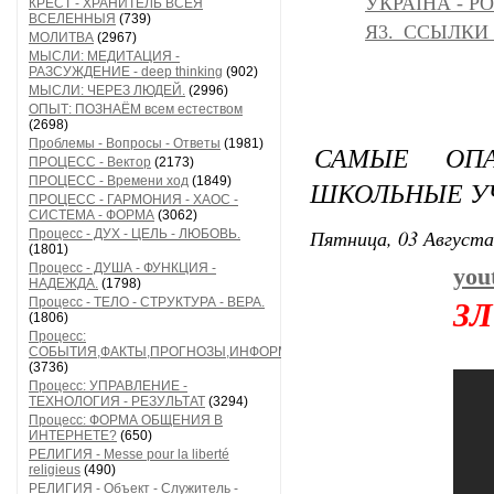
УКРАІНА - Р
КРЕСТ - ХРАНИТЕЛЬ ВСЕЯ
ВСЕЛЕННЫЯ
(739)
Я3._ССЫЛКИ
МОЛИТВА
(2967)
МЫСЛИ: МЕДИТАЦИЯ -
РАЗСУЖДЕНИЕ - deep thinking
(902)
МЫСЛИ: ЧЕРЕЗ ЛЮДЕЙ.
(2996)
ОПЫТ: ПОЗНАЁМ всем естеством
(2698)
Проблемы - Вопросы - Ответы
(1981)
САМЫЕ ОП
ПРОЦЕСС - Вектор
(2173)
ПРОЦЕСС - Времени ход
(1849)
ШКОЛЬНЫЕ УЧ
ПРОЦЕСС - ГАРМОНИЯ - ХАОС -
СИСТЕМА - ФОРМА
(3062)
Пятница, 03 Августа
Процесс - ДУХ - ЦЕЛЬ - ЛЮБОВЬ.
(1801)
Процесс - ДУША - ФУНКЦИЯ -
you
НАДЕЖДА.
(1798)
Процесс - ТЕЛО - СТРУКТУРА - ВЕРА.
З
(1806)
Процесс:
СОБЫТИЯ,ФАКТЫ,ПРОГНОЗЫ,ИНФОРМАЦИЯ
(3736)
Процесс: УПРАВЛЕНИЕ -
ТЕХНОЛОГИЯ - РЕЗУЛЬТАТ
(3294)
Процесс: ФОРМА ОБЩЕНИЯ В
ИНТЕРНЕТЕ?
(650)
РЕЛИГИЯ - Messe pour la liberté
religieus
(490)
РЕЛИГИЯ - Объект - Служитель -