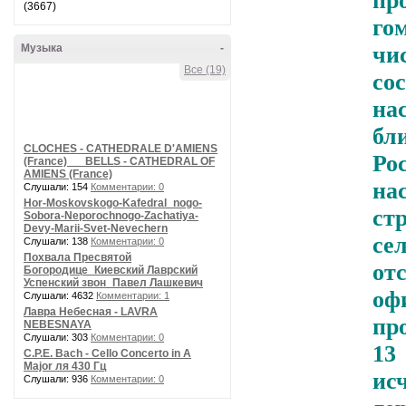
п
(3667)
го
Музыка
-
чи
Все (19)
со
на
б
CLOCHES - CATHEDRALE D'AMIENS
Ро
(France) __ BELLS - CATHEDRAL OF
AMIENS (France)
на
Слушали: 154
Комментарии: 0
Hor-Moskovskogo-Kafedral_nogo-
ст
Sobora-Neporochnogo-Zachatiya-
Devy-Marii-Svet-Nevechern
се
Слушали: 138
Комментарии: 0
Похвала Пресвятой
от
Богородице_Киевский Лаврский
Успенский звон_Павел Лашкевич
оф
Слушали: 4632
Комментарии: 1
Лавра Небесная - LAVRA
пр
NEBESNAYA
Слушали: 303
Комментарии: 0
13
C.P.E. Bach - Cello Concerto in A
Major ля 430 Гц
исч
Слушали: 936
Комментарии: 0