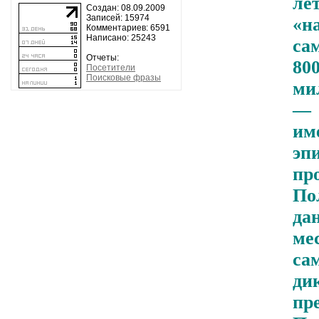
ле
Создан: 08.09.2009
Записей: 15974
«
Комментариев: 6591
Написано: 25243
са
Отчеты:
80
Посетители
Поисковые фразы
ми
— 
им
эп
пр
По
да
м
са
ди
п