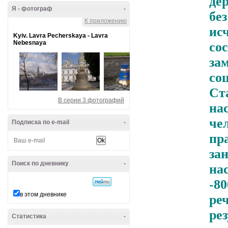
де
Я - фотограф
-
бе
К приложению
ис
Kyiv. Lavra Pecherskaya - Lavra
Nebesnaya
со
за
со
Ст
В серии 3 фотографий
на
че
Подписка по e-mail
-
пр
за
Поиск по дневнику
-
на
-8
в этом дневнике
ре
ре
Статистика
-