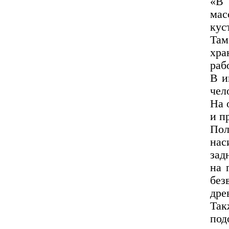
«В 
мас
кус
Там
хра
раб
В и
чел
На 
и п
По
нас
зад
на 
без
дре
Та
под