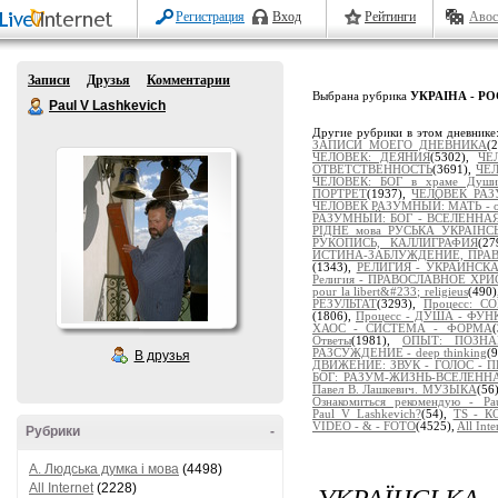
Регистрация
Вход
Рейтинги
Авос
Записи
Друзья
Комментарии
Выбрана рубрика
УКРАІНА - РО
Paul V Lashkevich
Другие рубрики в этом дневнике
ЗАПИСИ МОЕГО ДНЕВНИКА
(
ЧЕЛОВЕК: ДЕЯНИЯ
(5302),
ЧЕ
ОТВЕТСТВЕННОСТЬ
(3691),
ЧЕЛ
ЧЕЛОВЕК: БОГ в храме Души
ПОРТРЕТ
(1937),
ЧЕЛОВЕК РАЗ
ЧЕЛОВЕК РАЗУМНЫЙ: МАТЬ - от
РАЗУМНЫЙ: БОГ - ВСЕЛЕННАЯ
РІДНЕ мова РУСЬКА УКРАЇНС
РУКОПИСЬ, КАЛЛИГРАФИЯ
(2
ИСТИНА-ЗАБЛУЖДЕНИЕ, ПРА
(1343),
РЕЛИГИЯ - УКРАИНСК
Религия - ПРАВОСЛАВНОЕ ХР
pour la libert&#233; religieus
(490
РЕЗУЛЬТАТ
(3293),
Процесс: 
(1806),
Процесс - ДУША - ФУ
ХАОС - СИСТЕМА - ФОРМА
Ответы
(1981),
ОПЫТ: ПОЗНАЁ
РАЗСУЖДЕНИЕ - deep thinking
(
В друзья
ДВИЖЕНИЕ: ЗВУК - ГОЛОС - 
БОГ: РАЗУМ-ЖИЗНЬ-ВСЕЛЕНН
Павел В. Лашкевич. МУЗЫКА
(56
Ознакомиться рекомендую - Pau
Paul_V_Lashkevich?
(54),
TS - 
VIDEO - & - FOTO
(4525),
All Inte
Рубрики
-
A. Людська думка і мова
(4498)
УКРАЇНСЬКА
All Internet
(2228)