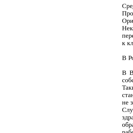
Сре
Про
Ори
Нек
пер
к к
В Р
В В
соб
Так
ста
не 
Сл
зд
обр
раб