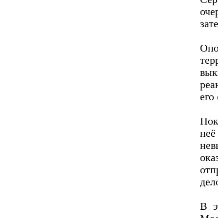
оче
зат
Оп
тер
вык
реа
его
Пок
неё
нев
ок
отп
дел
В э