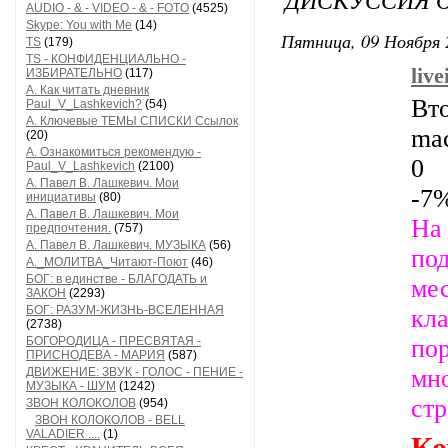
AUDIO - & - VIDEO - & - FOTO
(4525)
Skype: You with Me
(14)
Пятница, 09 Ноября 
TS
(179)
TS - КОНФИДЕНЦИАЛЬНО -
liv
ИЗБИРАТЕЛЬНО
(117)
А. Как читать дневник
Вто
Paul_V_Lashkevich?
(54)
А. Ключевые ТЕМЫ СПИСКИ Ссылок
ma
(20)
А. Ознакомиться рекомендую -
0
Paul_V_Lashkevich
(2100)
А. Павел В. Лашкевич. Мои
-7
инициативы
(80)
А. Павел В. Лашкевич. Мои
На
предпочтения.
(757)
А. Павел В. Лашкевич. МУЗЫКА
(56)
по
А._МОЛИТВА_Читают-Поют
(46)
БОГ: в единстве - БЛАГОДАТЬ и
ме
ЗАКОН
(2293)
БОГ: РАЗУМ-ЖИЗНЬ-ВСЕЛЕННАЯ
кл
(2738)
БОГОРОДИЦА - ПРЕСВЯТАЯ -
по
ПРИСНОДЕВА - МАРИЯ
(587)
мн
ДВИЖЕНИЕ: ЗВУК - ГОЛОС - ПЕНИЕ -
МУЗЫКА - ШУМ
(1242)
стр
ЗВОН КОЛОКОЛОВ
(954)
ЗВОН КОЛОКОЛОВ - BELL
VALADIER ....
(1)
Ко