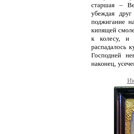
старшая – Ве
убеждая друг
поджигание на
кипящей смоле
к колесу, и 
распадалось к
Господней не
наконец, усеч
Ик