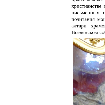
христианстве 
письменных с
почитания мо
алтари храм
Вселенском со