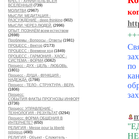
КРЕСТ - ХРАНИТЕЛЬ ВСЕЯ
ВСЕЛЕННЫЯ
(739)
ко
МОЛИТВА
(2967)
МЫСЛИ: МЕДИТАЦИЯ -
РАЗСУЖДЕНИЕ - deep thinking
(902)
htt
МЫСЛИ: ЧЕРЕЗ ЛЮДЕЙ.
(2996)
ОПЫТ: ПОЗНАЁМ всем естеством
++
(2698)
Проблемы - Вопросы - Ответы
(1981)
Св
ПРОЦЕСС - Вектор
(2173)
ПРОЦЕСС - Времени ход
(1849)
за
ПРОЦЕСС - ГАРМОНИЯ - ХАОС -
СИСТЕМА - ФОРМА
(3062)
п
Процесс - ДУХ - ЦЕЛЬ - ЛЮБОВЬ.
(1801)
ка
Процесс - ДУША - ФУНКЦИЯ -
НАДЕЖДА.
(1798)
об
Процесс - ТЕЛО - СТРУКТУРА - ВЕРА.
(1806)
за
Процесс:
СОБЫТИЯ,ФАКТЫ,ПРОГНОЗЫ,ИНФОРМАЦИЯ
(3736)
Процесс: УПРАВЛЕНИЕ -
ТЕХНОЛОГИЯ - РЕЗУЛЬТАТ
(3294)
m
Процесс: ФОРМА ОБЩЕНИЯ В
ИНТЕРНЕТЕ?
(650)
"
РЕЛИГИЯ - Messe pour la liberté
religieus
(490)
Н
РЕЛИГИЯ - Объект - Служитель -