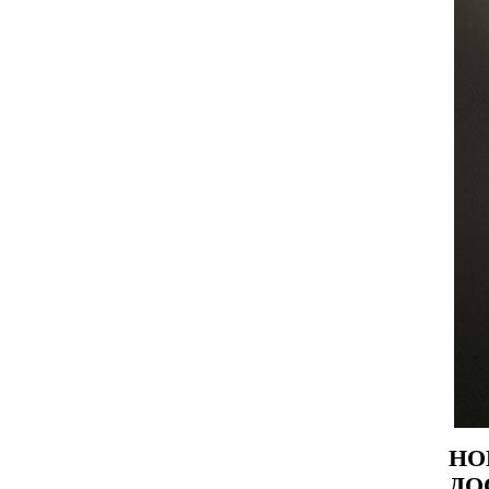
НО
ДО