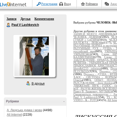
Регистрация
Вход
Рейтинги
Авос
Записи
Друзья
Комментарии
Выбрана рубрика
ЧЕЛОВЕК: ВЫ
Paul V Lashkevich
Другие рубрики в этом дневнике
ЗАПИСИ МОЕГО ДНЕВНИКА
(
ЧЕЛОВЕК: ДЕЯНИЯ
(5302),
ЧЕЛ
ГУМОР і САТИРА
(1053),
ЧЕЛО
НАДЕЖДА - ЛЮБОВЬ
(1177),
ЧЕ
РАЗУМНЫЙ: НОРМА и экстремиз
РАЗУМНЫЙ: ДУХ - ДУША - 
российский мир
(605),
УКРАІНА
УКРАЇНСЬКА
(343),
Слова: Ш
КАЛЛИГРАФИЯ
(279),
Слова:
ЗАБЛУЖДЕНИЕ, ПРАВДА-ЛОЖ
РЕЛИГИЯ - УКРАИНСКАЯ ПРА
ПРАВОСЛАВНОЕ ХРИСТИАНС
libert&#233; religieus
(490),
Про
РЕЗУЛЬТАТ
(3293),
Процесс: 
(1806),
Процесс - ДУША - ФУ
ХАОС - СИСТЕМА - ФОРМА
Ответы
(1981),
ОПЫТ: ПОЗНАЁ
РАЗСУЖДЕНИЕ - deep thinking
(
В друзья
ДВИЖЕНИЕ: ЗВУК - ГОЛОС - 
БОГ: РАЗУМ-ЖИЗНЬ-ВСЕЛЕНН
Павел В. Лашкевич. МУЗЫКА
(56
Ознакомиться рекомендую - Pau
Paul_V_Lashkevich?
(54),
TS - 
VIDEO - & - FOTO
(4525),
All Inte
Рубрики
-
A. Людська думка і мова
(4498)
ДИСКУССИЯ 
All Internet
(2228)