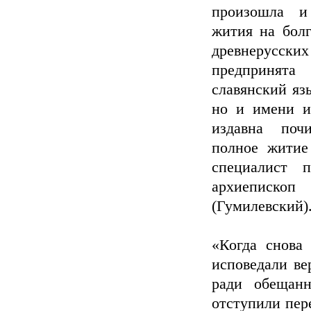
произошла и
жития на бол
древнерусски
предпринят
славянский яз
но и имени и
издавна поч
полное житие
специалист 
архиепископ
(Гумилевский)
«Когда снова
исповедали ве
ради обещан
отступили пер