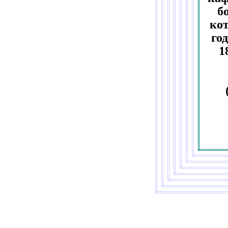
б
кот
го
1