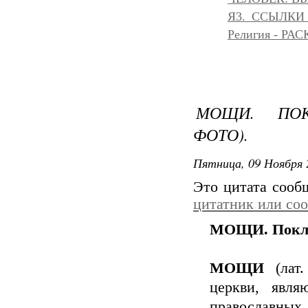
Я3._ССЫЛКИ
Религия - Р
МОЩИ. ПО
ФОТО).
Пятница, 09 Ноября 
Это цитата соо
цитатник или со
МОЩИ. Поклон
МОЩИ
(лат.
церкви, явля
православных