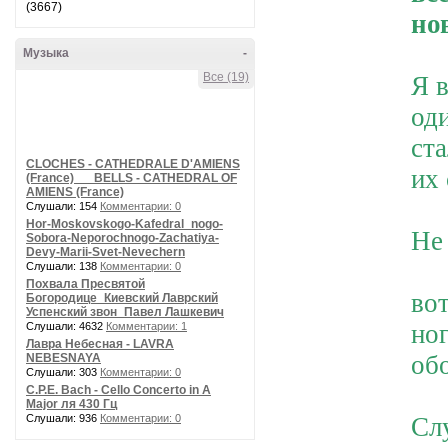
(3667)
но
Музыка
-
Все (19)
Я 
од
ст
CLOCHES - CATHEDRALE D'AMIENS
их 
(France) __ BELLS - CATHEDRAL OF
AMIENS (France)
Слушали: 154
Комментарии: 0
Hor-Moskovskogo-Kafedral_nogo-
Не
Sobora-Neporochnogo-Zachatiya-
Devy-Marii-Svet-Nevechern
Слушали: 138
Комментарии: 0
Похвала Пресвятой
во
Богородице_Киевский Лаврский
Успенский звон_Павел Лашкевич
но
Слушали: 4632
Комментарии: 1
Лавра Небесная - LAVRA
об
NEBESNAYA
Слушали: 303
Комментарии: 0
C.P.E. Bach - Cello Concerto in A
Major ля 430 Гц
Слушали: 936
Комментарии: 0
Сл