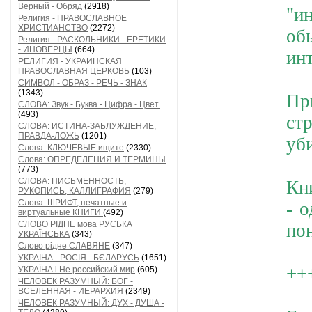
Верный - Обряд
(2918)
"и
Религия - ПРАВОСЛАВНОЕ
ХРИСТИАНСТВО
(2272)
об
Религия - РАСКОЛЬНИКИ - ЕРЕТИКИ
- ИНОВЕРЦЫ
(664)
ин
РЕЛИГИЯ - УКРАИНСКАЯ
ПРАВОСЛАВНАЯ ЦЕРКОВЬ
(103)
СИМВОЛ - ОБРАЗ - РЕЧЬ - ЗНАК
(1343)
Пр
СЛОВА: Звук - Буква - Цифра - Цвет.
(493)
ст
СЛОВА: ИСТИНА-ЗАБЛУЖДЕНИЕ,
ПРАВДА-ЛОЖЬ
(1201)
уб
Слова: КЛЮЧЕВЫЕ ищите
(2330)
Слова: ОПРЕДЕЛЕНИЯ И ТЕРМИНЫ
(773)
СЛОВА: ПИСЬМЕННОСТЬ,
Кн
РУКОПИСЬ, КАЛЛИГРАФИЯ
(279)
Слова: ШРИФТ, печатные и
- 
виртуальные КНИГИ
(492)
СЛОВО РІДНЕ мова РУСЬКА
пон
УКРАЇНСЬКА
(343)
Слово рідне СЛАВЯНЕ
(347)
УКРАІНА - РОСІЯ - БЄЛАРУСЬ
(1651)
++
УКРАЇНА і Не российский мир
(605)
ЧЕЛОВЕК РАЗУМНЫЙ: БОГ -
ВСЕЛЕННАЯ - ИЕРАРХИЯ
(2349)
ЧЕЛОВЕК РАЗУМНЫЙ: ДУХ - ДУША -