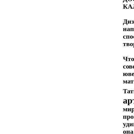
КА
Диз
нап
спо
тво
Чт
сов
юве
ма
Та
ар
мир
про
уди
она