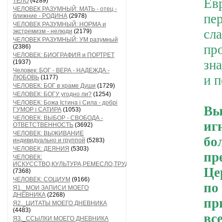
Ев
ТЕЛО
(4289)
ЧЕЛОВЕК РАЗУМНЫЙ: МАТЬ - отец -
пе
ближние - РОДИНА
(2978)
ЧЕЛОВЕК РАЗУМНЫЙ: НОРМА и
сл
экстремизм - нелюди
(2179)
ЧЕЛОВЕК РАЗУМНЫЙ: УМ разумный
пр
(2386)
ЧЕЛОВЕК: БИОГРАФИЯ и ПОРТРЕТ
зн
(1937)
Человек: БОГ - ВЕРА - НАДЕЖДА -
и 
ЛЮБОВЬ
(1177)
ЧЕЛОВЕК: БОГ в храме Души
(1729)
ЧЕЛОВЕК: БОГУ угодно ли?
(1254)
ЧЕЛОВЕК: Божа Істина і Сила - добрі
Вы
ГУМОР і САТИРА
(1053)
ЧЕЛОВЕК: ВЫБОР - СВОБОДА -
иг
ОТВЕТСТВЕННОСТЬ
(3692)
ЧЕЛОВЕК: ВЫЖИВАНИЕ
б
индивидуально и группой
(5283)
ЧЕЛОВЕК: ДЕЯНИЯ
(5303)
пр
ЧЕЛОВЕК:
ИСКУССТВО,КУЛЬТУРА,РЕМЕСЛО,ТРУД
Це
(7368)
ЧЕЛОВЕК: СОЦИУМ
(9166)
по
Я1._МОИ ЗАПИСИ МОЕГО
ДНЕВНИКА
(2268)
пр
Я2._ЦИТАТЫ МОЕГО ДНЕВНИКА
(4483)
вс
Я3._ССЫЛКИ МОЕГО ДНЕВНИКА