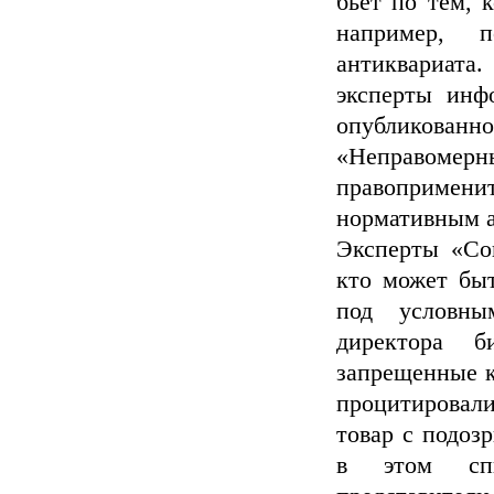
бьет по тем, 
например, 
антиквариата
эксперты инф
опубликова
«Неправом
правопримени
нормативным ак
Эксперты «Со
кто может быт
под условн
директора б
запрещенные к
процитировали
товар с подоз
в этом спи