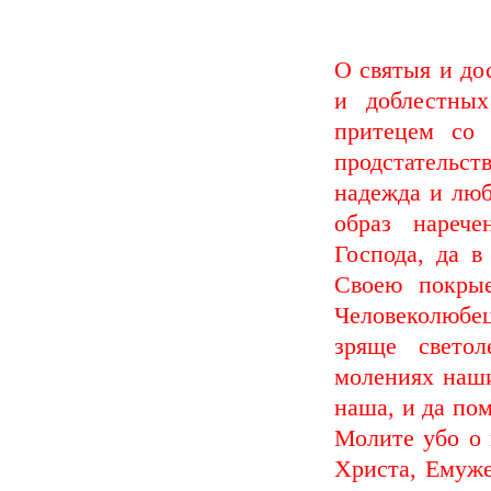
О святыя и до
и доблестны
притецем со 
продстательс
надежда и люб
образ нареч
Господа, да в
Своею покрые
Человеколюбец
зряще светол
молениях наши
наша, и да по
Молите убо о 
Христа, Емуже