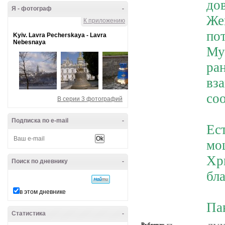
до
Я - фотограф
-
Же
К приложению
по
Kyiv. Lavra Pecherskaya - Lavra
Nebesnaya
Му
ра
вз
со
В серии 3 фотографий
Подписка по e-mail
-
Ес
мо
Хр
Поиск по дневнику
-
бла
в этом дневнике
Па
Статистика
-
Рубрики: