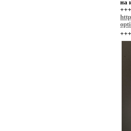
на 
++
htt
opt
++