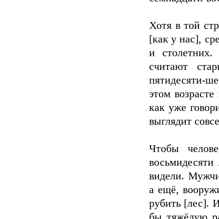
Хотя в той ст
[как у нас], с
и столетних.
считают стар
пятидесяти-ше
этом возрасте
как уже говор
выглядит совсе
Чтобы челове
восьмидесяти 
видели. Мужчи
а ещё, вооруж
рубить [лес].
бы тяжёлую ра