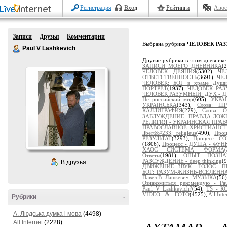
Регистрация
Вход
Рейтинги
Авос
Записи
Друзья
Комментарии
Выбрана рубрика
ЧЕЛОВЕК РАЗУ
Paul V Lashkevich
Другие рубрики в этом дневнике
ЗАПИСИ МОЕГО ДНЕВНИКА
(
ЧЕЛОВЕК: ДЕЯНИЯ
(5302),
ЧЕ
ОТВЕТСТВЕННОСТЬ
(3691),
ЧЕЛ
ЧЕЛОВЕК: БОГ в храме Души
ПОРТРЕТ
(1937),
ЧЕЛОВЕК РАЗ
ЧЕЛОВЕК РАЗУМНЫЙ: ДУХ - Д
Не российский мир
(605),
УКРА
УКРАЇНСЬКА
(343),
Слова: Ш
КАЛЛИГРАФИЯ
(279),
Слова:
ЗАБЛУЖДЕНИЕ, ПРАВДА-ЛОЖ
РЕЛИГИЯ - УКРАИНСКАЯ ПРА
ПРАВОСЛАВНОЕ ХРИСТИАНС
libert&#233; religieus
(490),
Про
РЕЗУЛЬТАТ
(3293),
Процесс: 
(1806),
Процесс - ДУША - ФУ
ХАОС - СИСТЕМА - ФОРМА
Ответы
(1981),
ОПЫТ: ПОЗНАЁ
РАЗСУЖДЕНИЕ - deep thinking
(
В друзья
ДВИЖЕНИЕ: ЗВУК - ГОЛОС - 
БОГ: РАЗУМ-ЖИЗНЬ-ВСЕЛЕНН
Павел В. Лашкевич. МУЗЫКА
(56
Ознакомиться рекомендую - Pau
Paul_V_Lashkevich?
(54),
TS - 
VIDEO - & - FOTO
(4525),
All Inte
Рубрики
-
A. Людська думка і мова
(4498)
All Internet
(2228)