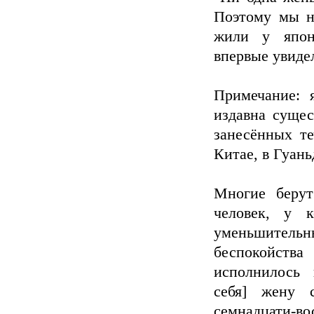
Поэтому мы н
жили у японс
впервые увидел
Примечание: 
издавна сущес
занесённых те
Китае, в Гуань
Многие берут
человек, у к
уменьшительны
беспокойств
исполнилось 
себя] жену 
семнадцати-вос