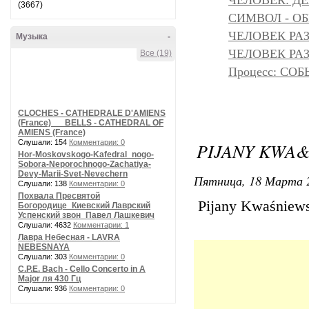
ЧЕЛОВЕК: Д
(3667)
СИМВОЛ - ОБР
ЧЕЛОВЕК РАЗ
Музыка
-
ЧЕЛОВЕК РАЗ
Все (19)
Процесс: С
CLOCHES - CATHEDRALE D'AMIENS
(France) __ BELLS - CATHEDRAL OF
AMIENS (France)
Слушали: 154
Комментарии: 0
PIJANY KWA&
Hor-Moskovskogo-Kafedral_nogo-
Sobora-Neporochnogo-Zachatiya-
Devy-Marii-Svet-Nevechern
Пятница, 18 Марта 2
Слушали: 138
Комментарии: 0
Похвала Пресвятой
Pijany Kwaśniews
Богородице_Киевский Лаврский
Успенский звон_Павел Лашкевич
Слушали: 4632
Комментарии: 1
Лавра Небесная - LAVRA
NEBESNAYA
Слушали: 303
Комментарии: 0
C.P.E. Bach - Cello Concerto in A
Major ля 430 Гц
Слушали: 936
Комментарии: 0