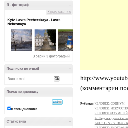
Я - фотограф
-
К приложению
Kyiv. Lavra Pecherskaya - Lavra
Nebesnaya
В серии 3 фотографий
Подписка по e-mail
-
http://www.yout
(комментарии по
Поиск по дневнику
-
Рубрики:
ЧЕЛОВЕК: СОЦИУМ
ЧЕЛОВЕК: ИСКУССТВ
в этом дневнике
ЧЕЛОВЕК РАЗУМНЫЙ:
A. Людська думка і мов
Статистика
-
AUDIO - & - VIDEO - 
ЧЕЛОВЕК: БИОГРАФИЯ