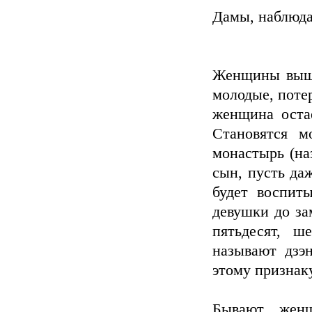
Дамы, наблюд
Женщины выше 
молодые, потер
женщина остае
Становятся м
монастырь (на
сын, пусть да
будет воспит
девушки до за
пятьдесят, ш
называют дзэ
этому признак
Бывают женщ