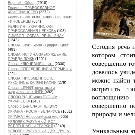
Верный - Обряд
(2918)
Религия - ПРАВОСЛАВНОЕ
ХРИСТИАНСТВО
(2272)
Религия - РАСКОЛЬНИКИ - ЕРЕТИКИ
- ИНОВЕРЦЫ
(664)
РЕЛИГИЯ - УКРАИНСКАЯ
ПРАВОСЛАВНАЯ ЦЕРКОВЬ
(103)
СИМВОЛ - ОБРАЗ - РЕЧЬ - ЗНАК
(1343)
СЛОВА: Звук - Буква - Цифра - Цвет.
Сегодня речь 
(493)
котором стои
СЛОВА: ИСТИНА-ЗАБЛУЖДЕНИЕ,
ПРАВДА-ЛОЖЬ
(1201)
совершенно точ
Слова: КЛЮЧЕВЫЕ ищите
(2330)
Слова: ОПРЕДЕЛЕНИЯ И ТЕРМИНЫ
довелось увид
(773)
СЛОВА: ПИСЬМЕННОСТЬ,
можно найти т
РУКОПИСЬ, КАЛЛИГРАФИЯ
(279)
встретить т
Слова: ШРИФТ, печатные и
виртуальные КНИГИ
(492)
воплощению 
СЛОВО РІДНЕ мова РУСЬКА
УКРАЇНСЬКА
(343)
совершенно не
Слово рідне СЛАВЯНЕ
(347)
УКРАІНА - РОСІЯ - БЄЛАРУСЬ
(1651)
природы и чело
УКРАЇНА і Не российский мир
(605)
ЧЕЛОВЕК РАЗУМНЫЙ: БОГ -
ВСЕЛЕННАЯ - ИЕРАРХИЯ
(2349)
Уникальным это
ЧЕЛОВЕК РАЗУМНЫЙ: ДУХ - ДУША -