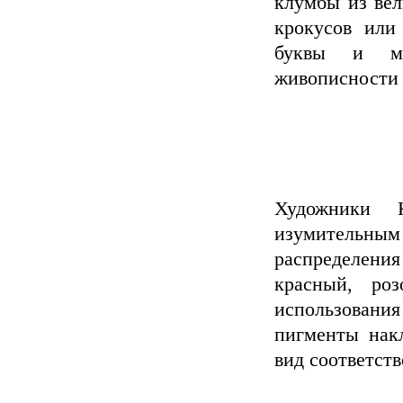
клумбы из ве
крокусов или
буквы и ми
живописности 
Художники 
изумительным
распределени
красный, ро
использовани
пигменты нак
вид соответств