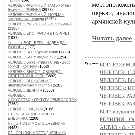
ТЕЛО
(4289)
местоположен
ЧЕЛОВЕК РАЗУМНЫЙ: МАТЬ - отец -
ближние - РОДИНА
(2978)
церкви, анало
ЧЕЛОВЕК РАЗУМНЫЙ: НОРМА и
экстремизм - нелюди
(2179)
армянской кул
ЧЕЛОВЕК РАЗУМНЫЙ: УМ разумный
(2386)
ЧЕЛОВЕК: БИОГРАФИЯ и ПОРТРЕТ
Читать далее
(1937)
Человек: БОГ - ВЕРА - НАДЕЖДА -
ЛЮБОВЬ
(1177)
ЧЕЛОВЕК: БОГ в храме Души
(1729)
ЧЕЛОВЕК: БОГУ угодно ли?
(1254)
ЧЕЛОВЕК: Божа Істина і Сила - добрі
Рубрики:
БОГ: РАЗУМ
ГУМОР і САТИРА
(1053)
ЧЕЛОВЕК: С
ЧЕЛОВЕК: ВЫБОР - СВОБОДА -
ОТВЕТСТВЕННОСТЬ
(3692)
ЧЕЛОВЕК: БОГ
ЧЕЛОВЕК: ВЫЖИВАНИЕ
индивидуально и группой
(5283)
ЧЕЛОВЕК: И
ЧЕЛОВЕК: ДЕЯНИЯ
(5303)
ЧЕЛОВЕК РА
ЧЕЛОВЕК:
ИСКУССТВО,КУЛЬТУРА,РЕМЕСЛО,ТРУД
ЧЕЛОВЕК РАЗ
(7368)
ЧЕЛОВЕК: СОЦИУМ
(9166)
БОГ: в единс
Я1._МОИ ЗАПИСИ МОЕГО
ДНЕВНИКА
(2268)
РЕЛИГИЯ - Объ
Я2._ЦИТАТЫ МОЕГО ДНЕВНИКА
AUDIO - & - 
(4483)
Я3._ССЫЛКИ МОЕГО ДНЕВНИКА