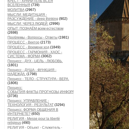
КРЕСТ - ХРАНИТЕЛЬ ВСЕЯ
ВСЕЛЕННЫЯ
(739)
МОЛИТВА
(2967)
МЫСЛИ: МЕДИТАЦИЯ -
РАЗСУЖДЕНИЕ - deep thinking
(902)
МЫСЛИ: ЧЕРЕЗ ЛЮДЕЙ.
(2996)
ОПЫТ: ПОЗНАЁМ всем естеством
(2698)
Проблемы - Вопросы - Ответы
(1981)
ПРОЦЕСС - Вектор
(2173)
ПРОЦЕСС - Времени ход
(1849)
ПРОЦЕСС - ГАРМОНИЯ - ХАОС -
СИСТЕМА - ФОРМА
(3062)
Процесс - ДУХ - ЦЕЛЬ - ЛЮБОВЬ.
(1801)
Процесс - ДУША - ФУНКЦИЯ -
НАДЕЖДА.
(1798)
Процесс - ТЕЛО - СТРУКТУРА - ВЕРА.
(1806)
Процесс:
СОБЫТИЯ,ФАКТЫ,ПРОГНОЗЫ,ИНФОРМАЦИЯ
(3736)
Процесс: УПРАВЛЕНИЕ -
ТЕХНОЛОГИЯ - РЕЗУЛЬТАТ
(3294)
Процесс: ФОРМА ОБЩЕНИЯ В
ИНТЕРНЕТЕ?
(650)
РЕЛИГИЯ - Messe pour la liberté
religieus
(490)
РЕЛИГИЯ - Объект - Служитель -