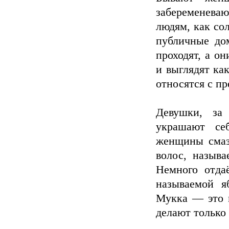
забеременеваю
людям, как со
публичные до
проходят, а о
и выглядят ка
относятся с п
Девушки, за
украшают се
женщины смаз
волос, называ
Немного отда
называемой я
Мукка — это м
делают только