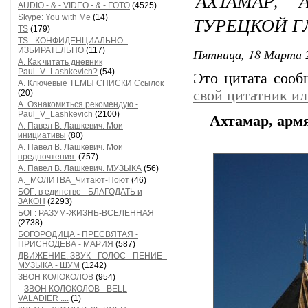
АХТАМАР,
AUDIO - & - VIDEO - & - FOTO
(4525)
Skype: You with Me
(14)
ТУРЕЦКОЙ Г
TS
(179)
TS - КОНФИДЕНЦИАЛЬНО -
ИЗБИРАТЕЛЬНО
(117)
Пятница, 18 Марта 2
А. Как читать дневник
Paul_V_Lashkevich?
(54)
Это цитата соо
А. Ключевые ТЕМЫ СПИСКИ Ссылок
свой цитатник и
(20)
А. Ознакомиться рекомендую -
Paul_V_Lashkevich
(2100)
Ахтамар, арм
А. Павел В. Лашкевич. Мои
инициативы
(80)
А. Павел В. Лашкевич. Мои
предпочтения.
(757)
А. Павел В. Лашкевич. МУЗЫКА
(56)
А._МОЛИТВА_Читают-Поют
(46)
БОГ: в единстве - БЛАГОДАТЬ и
ЗАКОН
(2293)
БОГ: РАЗУМ-ЖИЗНЬ-ВСЕЛЕННАЯ
(2738)
БОГОРОДИЦА - ПРЕСВЯТАЯ -
ПРИСНОДЕВА - МАРИЯ
(587)
ДВИЖЕНИЕ: ЗВУК - ГОЛОС - ПЕНИЕ -
МУЗЫКА - ШУМ
(1242)
ЗВОН КОЛОКОЛОВ
(954)
ЗВОН КОЛОКОЛОВ - BELL
VALADIER ....
(1)