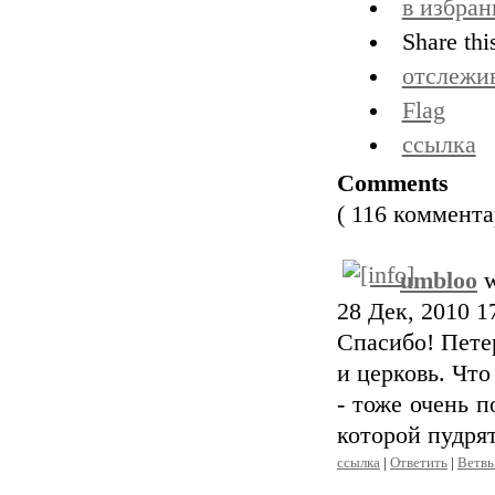
в избран
Share thi
отслежи
Flag
ссылка
Comments
( 116 коммент
umbloo
w
28 Дек, 2010 1
Спасибо! Пете
и церковь. Что
- тоже очень п
которой пудрят
ссылка
|
Ответить
|
Ветвь