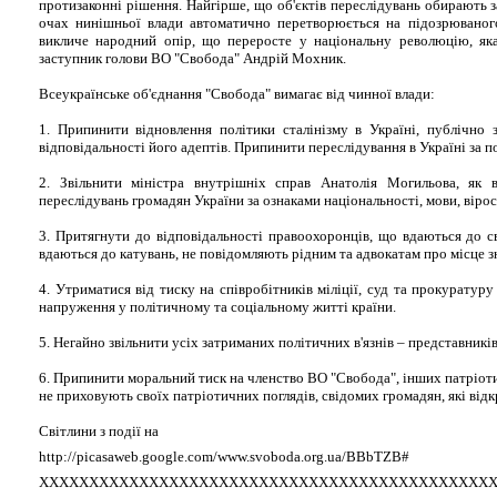
протизаконні рішення. Найгірше, що об'єктів переслідувань обирають з
очах нинішньої влади автоматично перетворюється на підозрюваног
викличе народний опір, що переросте у національну революцію, яка
заступник голови ВО "Свобода" Андрій Мохник.
Всеукраїнське об'єднання "Свобода" вимагає від чинної влади:
1. Припинити відновлення політики сталінізму в Україні, публічно 
відповідальності його адептів. Припинити переслідування в Україні за 
2. Звільнити міністра внутрішніх справ Анатолія Могильова, як в
переслідувань громадян України за ознаками національності, мови, віро
3. Притягнути до відповідальності правоохоронців, що вдаються до с
вдаються до катувань, не повідомляють рідним та адвокатам про місце 
4. Утриматися від тиску на співробітників міліції, суд та прокуратур
напруження у політичному та соціальному житті країни.
5. Негайно звільнити усіх затриманих політичних в'язнів – представникі
6. Припинити моральний тиск на членство ВО "Свобода", інших патріотич
не приховують своїх патріотичних поглядів, свідомих громадян, які від
Світлини з події на
http://picasaweb.google.com/www.svoboda.org.ua/BBbTZB#
ХХХХХХХХХХХХХХХХХХХХХХХХХХХХХХХХХХХХХХХХХХХХХ