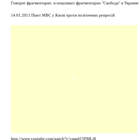
Говорит фрагментарно и показівает фрагментарно "Свобода" в Украине
14.01.2011 Пікет МВС у Києві проти політичних репресій
http://www.youtube.com/watch?v=cmqd15FMLj8