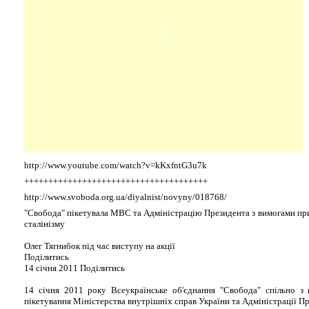
http://www.youtube.com/watch?v=kKxfntG3u7k
++++++++++++++++++++++++++++++++++++++
http://www.svoboda.org.ua/diyalnist/novyny/018768/
"Свобода" пікетувала МВС та Адміністрацію Президента з вимогами при
сталінізму
Олег Тягнибок під час виступу на акції
Поділитись
14 січня 2011 Поділитись
14 січня 2011 року Всеукраїнське об'єднання "Свобода" спільно з 
пікетування Міністерства внутрішніх справ України та Адміністрації П