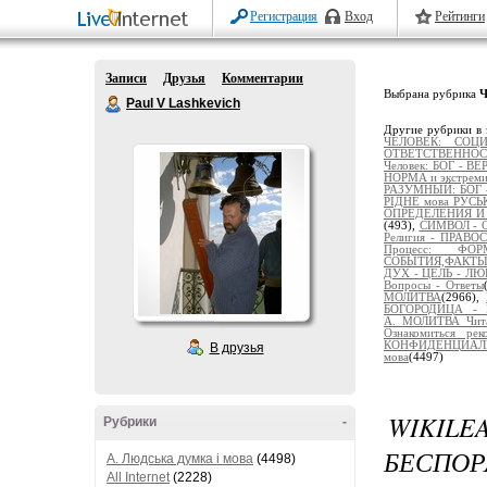
Регистрация
Вход
Рейтинги
Записи
Друзья
Комментарии
Выбрана рубрика
Ч
Paul V Lashkevich
Другие рубрики в 
ЧЕЛОВЕК: СОЦ
ОТВЕТСТВЕННОС
Человек: БОГ - 
НОРМА и экстреми
РАЗУМНЫЙ: БОГ 
РІДНЕ мова РУС
ОПРЕДЕЛЕНИЯ И
(493),
СИМВОЛ - О
Религия - ПРАВ
Процесс: Ф
СОБЫТИЯ,ФАКТ
ДУХ - ЦЕЛЬ - ЛЮ
Вопросы - Ответы
МОЛИТВА
(2966),
БОГОРОДИЦА - 
А._МОЛИТВА_Чит
Ознакомиться рек
КОНФИДЕНЦИАЛЬ
В друзья
мова
(4497)
WIKI
Рубрики
-
БЕСПОР
A. Людська думка і мова
(4498)
All Internet
(2228)