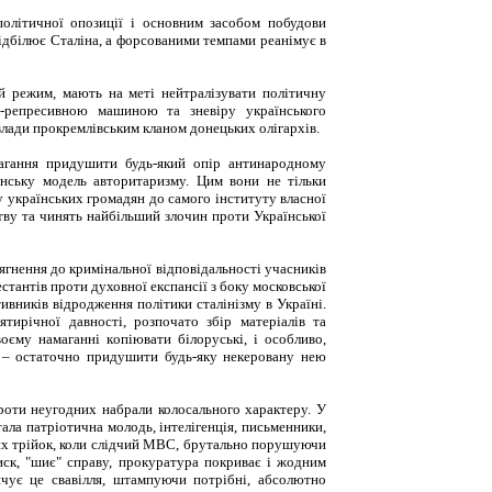
олітичної опозиції і основним засобом побудови
ідбілює Сталіна, а форсованими темпами реанімує в
ий режим, мають на меті нейтралізувати політичну
о-репресивною машиною та зневіру українського
 влади прокремлівським кланом донецьких олігархів.
агання придушити будь-який опір антинародному
інську модель авторитаризму. Цим вони не тільки
 українських громадян до самого інституту власної
тву та чинять найбільший злочин проти Української
гнення до кримінальної відповідальності учасників
стантів проти духовної експансії з боку московської
ивників відродження політики сталінізму в Україні.
тирічної давності, розпочато збір матеріалів та
оєму намаганні копіювати білоруські, і особливо,
е – остаточно придушити будь-яку некеровану нею
проти неугодних набрали колосального характеру. У
тала патріотична молодь, інтелігенція, письменники,
ких трійок, коли слідчий МВС, брутально порушуючи
иск, "шиє" справу, прокуратура покриває і жодним
чує це свавілля, штампуючи потрібні, абсолютно