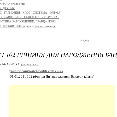
: БОГУ угодно ли?
К: ДЕЯНИЯ
 - ГАРМОНИЯ - ХАОС - СИСТЕМА - ФОРМА
: УПРАВЛЕНИЕ - ТЕХНОЛОГИЯ - РЕЗУЛЬТАТ
 ИСТИНА-ЗАБЛУЖДЕНИЕ, ПРАВДА-ЛОЖЬ
: ВЫЖИВАНИЕ индивидуально и группой
2011 102 РІЧНИЦЯ ДНЯ НАРОДЖЕННЯ БАН
я 2011 г. 02:43
+ в цитатник
youtube.com/watch?v=kKxfntG3u7k
01.01.2011 102 річниця Дня народження Бандери (Львів)