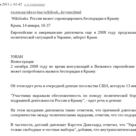
я 2011 г. 03:42
+ в цитатник
ru.tsn.ua/ukrayina/wikileak...krymu.html
Wikileaks: Россия может спровоцировать беспорядки в Крыму
Крым, 14 января, 16:37
Европейские и американские дипломаты еще в 2008 году предсказыв
политической ситуацией в Украине, заберет Крым.
УНІАН
Иллюстрация
2 октября 2008 году во время консультаций в Вильнюсе европейские
может попробовать вызвать беспорядки в Крыму.
Об этом идет речь в очередной депеше посольства США, которую 13 янв
"Участники выражали обеспокоенность по поводу политической бор
подрывной деятельности России в Крыму", - идет речь в депеше.
На этом заседании дипломаты также отметили, что причиной длительн
соперничество между политическими лидерами, отметив, что это подор
В частности, датский дипломат Карстен Дамсгаард отметил, что "Укра
только свободные и честные выборы", добавив, что внутриполитическа