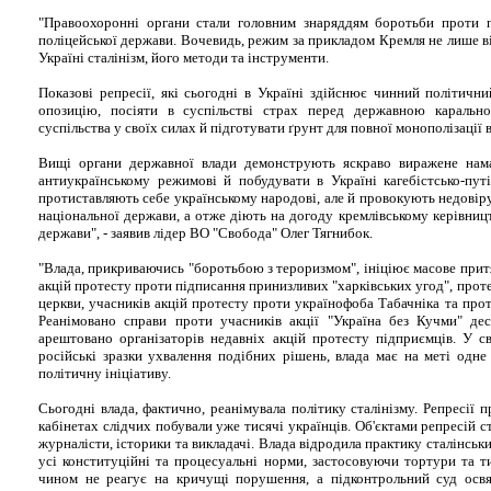
"Правоохоронні органи стали головним знаряддям боротьби проти п
поліцейської держави. Вочевидь, режим за прикладом Кремля не лише в
Україні сталінізм, його методи та інструменти.
Показові репресії, які сьогодні в Україні здійснює чинний політичн
опозицію, посіяти в суспільстві страх перед державною каральн
суспільства у своїх силах й підготувати ґрунт для повної монополізації
Вищі органи державної влади демонструють яскраво виражене нам
антиукраїнському режимові й побудувати в Україні кагебістсько-пут
протиставляють себе українському народові, але й провокують недовіру
національної держави, а отже діють на догоду кремлівському керівниц
держави", - заявив лідер ВО "Свобода" Олег Тягнибок.
"Влада, прикриваючись "боротьбою з тероризмом", ініціює масове притя
акцій протесту проти підписання принизливих "харківських угод", проте
церкви, учасників акцій протесту проти українофоба Табачніка та прот
Реанімовано справи проти учасників акції "Україна без Кучми" деся
арештовано організаторів недавніх акцій протесту підприємців. У св
російські зразки ухвалення подібних рішень, влада має на меті одн
політичну ініціативу.
Сьогодні влада, фактично, реанімувала політику сталінізму. Репресії 
кабінетах слідчих побували уже тисячі українців. Об'єктами репресій с
журналісти, історики та викладачі. Влада відродила практику сталінсь
усі конституційні та процесуальні норми, застосовуючи тортури та т
чином не реагує на кричущі порушення, а підконтрольний суд освя