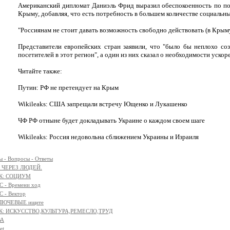
Американский дипломат Даниэль Фрид выразил обеспокоенность по п
Крыму, добавляя, что есть потребность в большем количестве социальн
"Россиянам не стоит давать возможность свободно действовать (в Крыму)
Представители европейских стран заявили, что "было бы неплохо с
посетителей в этот регион", а один из них сказал о необходимости уско
Читайте также:
Путин: РФ не претендует на Крым
Wikileaks: США запрещали встречу Ющенко и Лукашенко
ЧФ РФ отныне будет докладывать Украине о каждом своем шаге
Wikileaks: Россия недовольна сближением Украины и Израиля
 - Вопросы - Ответы
 ЧЕРЕЗ ЛЮДЕЙ.
К: СОЦИУМ
 - Времени ход
 - Вектор
КЛЮЧЕВЫЕ ищите
К: ИСКУССТВО,КУЛЬТУРА,РЕМЕСЛО,ТРУД
ВА
et