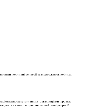
пинити політичні репресії та відродження політики
національно-патріотичними організаціями провело
резидента з вимогою припинити політичні репресії.