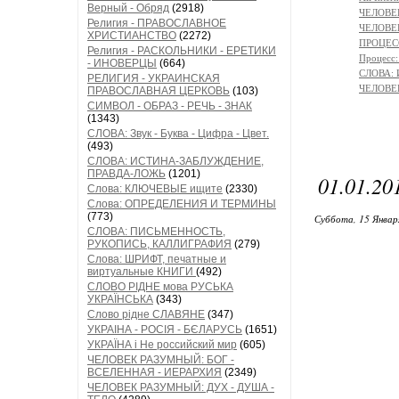
Верный - Обряд
(2918)
ЧЕЛОВЕК
Религия - ПРАВОСЛАВНОЕ
ЧЕЛОВЕ
ХРИСТИАНСТВО
(2272)
ПРОЦЕСС
Религия - РАСКОЛЬНИКИ - ЕРЕТИКИ
Процесс
- ИНОВЕРЦЫ
(664)
СЛОВА:
РЕЛИГИЯ - УКРАИНСКАЯ
ЧЕЛОВЕК
ПРАВОСЛАВНАЯ ЦЕРКОВЬ
(103)
СИМВОЛ - ОБРАЗ - РЕЧЬ - ЗНАК
(1343)
СЛОВА: Звук - Буква - Цифра - Цвет.
(493)
СЛОВА: ИСТИНА-ЗАБЛУЖДЕНИЕ,
ПРАВДА-ЛОЖЬ
(1201)
01.01.
Слова: КЛЮЧЕВЫЕ ищите
(2330)
Слова: ОПРЕДЕЛЕНИЯ И ТЕРМИНЫ
(773)
Суббота, 15 Январ
СЛОВА: ПИСЬМЕННОСТЬ,
РУКОПИСЬ, КАЛЛИГРАФИЯ
(279)
Слова: ШРИФТ, печатные и
виртуальные КНИГИ
(492)
СЛОВО РІДНЕ мова РУСЬКА
УКРАЇНСЬКА
(343)
Слово рідне СЛАВЯНЕ
(347)
УКРАІНА - РОСІЯ - БЄЛАРУСЬ
(1651)
УКРАЇНА і Не российский мир
(605)
ЧЕЛОВЕК РАЗУМНЫЙ: БОГ -
ВСЕЛЕННАЯ - ИЕРАРХИЯ
(2349)
ЧЕЛОВЕК РАЗУМНЫЙ: ДУХ - ДУША -