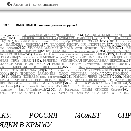
Авось
из (+ сутки) дневников
ЕЛОВЕК: ВЫЖИВАНИЕ индивидуально и группой
.
этом дневнике:
Я3._ССЫЛКИ МОЕГО ДНЕВНИКА
(3666),
Я2._ЦИТАТЫ МОЕГО ДНЕВН
ИУМ
(9165),
ЧЕЛОВЕК: ИСКУССТВО,КУЛЬТУРА,РЕМЕСЛО,ТРУД
(7367),
ЧЕЛОВЕК:
ТЬ
(3691),
ЧЕЛОВЕК: Божа Істина і Сила - добрі ГУМОР і САТИРА
(1053),
ЧЕЛОВЕК: БОГ
ВЕРА - НАДЕЖДА - ЛЮБОВЬ
(1177),
ЧЕЛОВЕК: БИОГРАФИЯ и ПОРТРЕТ
(1937),
ЧЕЛОВЕК 
зм - нелюди
(2179),
ЧЕЛОВЕК РАЗУМНЫЙ: МАТЬ - отец - ближние - РОДИНА
(2977),
ЧЕЛ
- ВСЕЛЕННАЯ - ИЕРАРХИЯ
(2348),
УКРАЇНА і Не российский мир
(605),
УКРАІНА - РОС
ЬКА УКРАЇНСЬКА
(343),
Слова: ШРИФТ, печатные и виртуальные КНИГИ
(492),
СЛОВА: 
 ТЕРМИНЫ
(773),
Слова: КЛЮЧЕВЫЕ ищите
(2330),
СЛОВА: ИСТИНА-ЗАБЛУЖДЕНИЕ, 
БРАЗ - РЕЧЬ - ЗНАК
(1343),
РЕЛИГИЯ - УКРАИНСКАЯ ПРАВОСЛАВНАЯ ЦЕРКОВЬ
(103
ОСЛАВНОЕ ХРИСТИАНСТВО
(2272),
РЕЛИГИЯ - Объект - Служитель - Верный - Обряд
(
ОРМА ОБЩЕНИЯ В ИНТЕРНЕТЕ?
(650),
Процесс: УПРАВЛЕНИЕ -
Ы,ПРОГНОЗЫ,ИНФОРМАЦИЯ
(3735),
Процесс - ТЕЛО - СТРУКТУРА - ВЕРА.
(1806),
Про
БОВЬ.
(1801),
ПРОЦЕСС - ГАРМОНИЯ - ХАОС - СИСТЕМА - ФОРМА
(3062),
ПРОЦЕСС - 
(1981),
ОПЫТ: ПОЗНАЁМ всем естеством
(2698),
МЫСЛИ: ЧЕРЕЗ ЛЮДЕЙ.
(2996),
МЫСЛ
КРЕСТ - ХРАНИТЕЛЬ ВСЕЯ ВСЕЛЕННЫЯ
(739),
ЗВОН КОЛОКОЛОВ
(954),
ДВИЖЕНИ
ПРЕСВЯТАЯ - ПРИСНОДЕВА - МАРИЯ
(586),
БОГ: РАЗУМ-ЖИЗНЬ-ВСЕЛЕННАЯ
(2
ают-Поют
(46),
А. Павел В. Лашкевич. МУЗЫКА
(56),
А. Павел В. Лашкевич. Мои предпоч
омендую - Paul_V_Lashkevich
(2100),
А. Ключевые ТЕМЫ СПИСКИ Ссылок
(20),
НО - ИЗБИРАТЕЛЬНО
(117),
TS
(179),
Skype: You with Me
(14),
AUDIO - & - VIDEO 
LEAKS: РОССИЯ МОЖЕТ СПРО
ЯДКИ В КРЫМУ