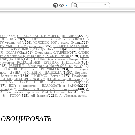
ИКА
(4482),
Я1._МОИ ЗАПИСИ МОЕГО ДНЕВНИКА
(2267),
 ДЕЯНИЯ
(5302),
ЧЕЛОВЕК: ВЫБОР - СВОБОДА -
У угодно ли?
(1254),
ЧЕЛОВЕК: БОГ в храме Души
(1729),
РАЗУМНЫЙ: УМ разумный
(2386),
ЧЕЛОВЕК РАЗУМНЫЙ:
ОВЕК РАЗУМНЫЙ: ДУХ - ДУША - ТЕЛО
(4289),
ЧЕЛОВЕК
ІЯ - БЄЛАРУСЬ
(1651),
Слово рідне СЛАВЯНЕ
(347),
СЛОВО
ПИСЬМЕННОСТЬ, РУКОПИСЬ, КАЛЛИГРАФИЯ
(279),
Слова:
ПРАВДА-ЛОЖЬ
(1201),
СЛОВА: Звук - Буква - Цифра - Цвет.
),
Религия - РАСКОЛЬНИКИ - ЕРЕТИКИ - ИНОВЕРЦЫ
(664),
2918),
РЕЛИГИЯ - Messe pour la libert&#233; religieus
(490),
 ТЕХНОЛОГИЯ - РЕЗУЛЬТАТ
(3293),
Процесс:
цесс - ДУША - ФУНКЦИЯ - НАДЕЖДА.
(1798),
Процесс -
Времени ход
(1849),
ПРОЦЕСС - Вектор
(2173),
Проблемы -
И: МЕДИТАЦИЯ - РАЗСУЖДЕНИЕ - deep thinking
(902),
Е: ЗВУК - ГОЛОС - ПЕНИЕ - МУЗЫКА - ШУМ
(1241),
737),
БОГ: в единстве - БЛАГОДАТЬ и ЗАКОН
(2292),
тения.
(757),
А. Павел В. Лашкевич. Мои инициативы
(80),
А.
А. Как читать дневник Paul_V_Lashkevich?
(54),
TS -
- & - FOTO
(4525),
All Internet
(2228),
A. Людська думка і
ВОЦИРОВАТЬ