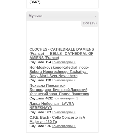
(3667)
Музыка
-
Все (19)
CLOCHES - CATHEDRALE D'AMIENS
(France) __ BELLS - CATHEDRAL OF
AMIENS (France)
Слушали: 154
Комментарии: 0
Hor-Moskovskogo-Kafedral_nogo-
Sobora-Neporochnogo-Zachatiya-
Devy-Marii-Svet-Nevechern
Слушали: 138
Комментарии: 0
Похвала Пресвятой
Богородице_Киевский Лаврский
Успенский звон_Павел Лашкевич
Слушали: 4632
Комментарии: 1
Лавра Небесная - LAVRA
NEBESNAYA
Слушали: 303
Комментарии: 0
C.P.E. Bach - Cello Concerto in A
Major ля 430 Гц
Слушали: 936
Комментарии: 0