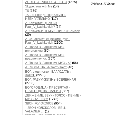
AUDIO - & - VIDEO - & - FOTO
(4525)
Суббота, 15 Январ
Skype: You with Me
(14)
TS
(179)
TS - КОНФИДЕНЦИАЛЬНО -
ИЗБИРАТЕЛЬНО
(117)
А. Как читать дневник
Paul_V_Lashkevich?
(54)
А. Ключевые ТЕМЫ СПИСКИ Ссылок
(20)
А. Ознакомиться рекомендую -
Paul_V_Lashkevich
(2100)
А. Павел В. Лашкевич. Мои
инициативы
(80)
А. Павел В. Лашкевич. Мои
предпочтения.
(757)
А. Павел В. Лашкевич. МУЗЫКА
(56)
А._МОЛИТВА_Читают-Поют
(46)
БОГ: в единстве - БЛАГОДАТЬ и
ЗАКОН
(2293)
БОГ: РАЗУМ-ЖИЗНЬ-ВСЕЛЕННАЯ
(2738)
БОГОРОДИЦА - ПРЕСВЯТАЯ -
ПРИСНОДЕВА - МАРИЯ
(587)
ДВИЖЕНИЕ: ЗВУК - ГОЛОС - ПЕНИЕ -
МУЗЫКА - ШУМ
(1242)
ЗВОН КОЛОКОЛОВ
(954)
ЗВОН КОЛОКОЛОВ - BELL
VALADIER ....
(1)