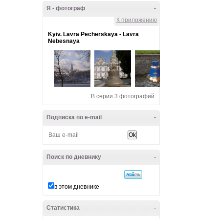
Я - фотограф
-
К приложению
Kyiv. Lavra Pecherskaya - Lavra
Nebesnaya
В серии 3 фотографий
Подписка по e-mail
-
Поиск по дневнику
-
в этом дневнике
Статистика
-