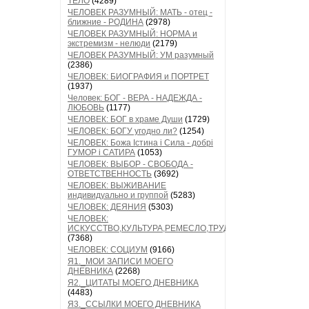
ТЕЛО
(4289)
ЧЕЛОВЕК РАЗУМНЫЙ: МАТЬ - отец -
ближние - РОДИНА
(2978)
ЧЕЛОВЕК РАЗУМНЫЙ: НОРМА и
экстремизм - нелюди
(2179)
ЧЕЛОВЕК РАЗУМНЫЙ: УМ разумный
(2386)
ЧЕЛОВЕК: БИОГРАФИЯ и ПОРТРЕТ
(1937)
Человек: БОГ - ВЕРА - НАДЕЖДА -
ЛЮБОВЬ
(1177)
ЧЕЛОВЕК: БОГ в храме Души
(1729)
ЧЕЛОВЕК: БОГУ угодно ли?
(1254)
ЧЕЛОВЕК: Божа Істина і Сила - добрі
ГУМОР і САТИРА
(1053)
ЧЕЛОВЕК: ВЫБОР - СВОБОДА -
ОТВЕТСТВЕННОСТЬ
(3692)
ЧЕЛОВЕК: ВЫЖИВАНИЕ
индивидуально и группой
(5283)
ЧЕЛОВЕК: ДЕЯНИЯ
(5303)
ЧЕЛОВЕК:
ИСКУССТВО,КУЛЬТУРА,РЕМЕСЛО,ТРУД
(7368)
ЧЕЛОВЕК: СОЦИУМ
(9166)
Я1._МОИ ЗАПИСИ МОЕГО
ДНЕВНИКА
(2268)
Я2._ЦИТАТЫ МОЕГО ДНЕВНИКА
(4483)
Я3._ССЫЛКИ МОЕГО ДНЕВНИКА