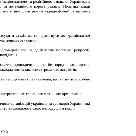
а національною та релігійною ознакою. Українець в
о та потенційного ворога режиму. Політика влади
 змете нинішній режим українофобів", - зазначив
засудити сталінізм та притягнути до кримінальної
політичними ознаками.
ідповідального за здійснення політики репресій,
сповідання.
вавілля, проводячи арешти без юридичних підстав,
знаходження незаконно затриманих патріотів.
у та необдуманих звинувачень, що тягнуть за собою
в патріотичних та націоналістичних організацій.
них організацій українців та громадян України, які
крито висловлюють свою незгоду діям влади.
ХХХХ