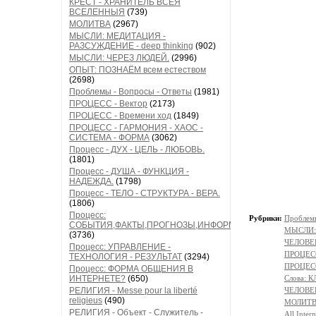
КРЕСТ - ХРАНИТЕЛЬ ВСЕЯ
ВСЕЛЕННЫЯ
(739)
МОЛИТВА
(2967)
МЫСЛИ: МЕДИТАЦИЯ -
РАЗСУЖДЕНИЕ - deep thinking
(902)
МЫСЛИ: ЧЕРЕЗ ЛЮДЕЙ.
(2996)
ОПЫТ: ПОЗНАЁМ всем естеством
(2698)
Проблемы - Вопросы - Ответы
(1981)
ПРОЦЕСС - Вектор
(2173)
ПРОЦЕСС - Времени ход
(1849)
ПРОЦЕСС - ГАРМОНИЯ - ХАОС -
СИСТЕМА - ФОРМА
(3062)
Процесс - ДУХ - ЦЕЛЬ - ЛЮБОВЬ.
(1801)
Процесс - ДУША - ФУНКЦИЯ -
НАДЕЖДА.
(1798)
Процесс - ТЕЛО - СТРУКТУРА - ВЕРА.
(1806)
Процесс:
Рубрики:
Проблемы
СОБЫТИЯ,ФАКТЫ,ПРОГНОЗЫ,ИНФОРМАЦИЯ
МЫСЛИ:
(3736)
ЧЕЛОВЕ
Процесс: УПРАВЛЕНИЕ -
ПРОЦЕСС
ТЕХНОЛОГИЯ - РЕЗУЛЬТАТ
(3294)
ПРОЦЕСС
Процесс: ФОРМА ОБЩЕНИЯ В
ИНТЕРНЕТЕ?
(650)
Слова: 
РЕЛИГИЯ - Messe pour la liberté
ЧЕЛОВЕ
religieus
(490)
МОЛИТ
РЕЛИГИЯ - Объект - Служитель -
All Intern