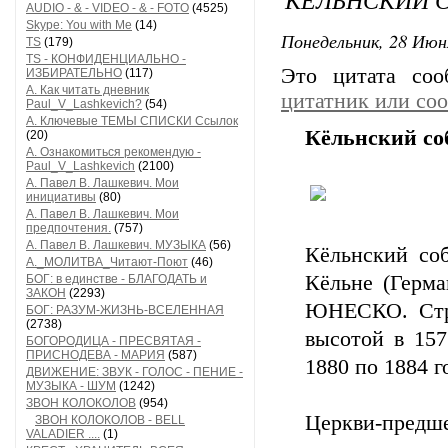
AUDIO - & - VIDEO - & - FOTO
(4525)
Skype: You with Me
(14)
Понедельник, 28 Июн
TS
(179)
TS - КОНФИДЕНЦИАЛЬНО -
Это цитата со
ИЗБИРАТЕЛЬНО
(117)
А. Как читать дневник
цитатник или со
Paul_V_Lashkevich?
(54)
А. Ключевые ТЕМЫ СПИСКИ Ссылок
Кёльнский со
(20)
А. Ознакомиться рекомендую -
Paul_V_Lashkevich
(2100)
А. Павел В. Лашкевич. Мои
инициативы
(80)
А. Павел В. Лашкевич. Мои
предпочтения.
(757)
А. Павел В. Лашкевич. МУЗЫКА
(56)
Кёльнский со
А._МОЛИТВА_Читают-Поют
(46)
Кёльне (Герма
БОГ: в единстве - БЛАГОДАТЬ и
ЗАКОН
(2293)
ЮНЕСКО. Стро
БОГ: РАЗУМ-ЖИЗНЬ-ВСЕЛЕННАЯ
(2738)
высотой в 15
БОГОРОДИЦА - ПРЕСВЯТАЯ -
ПРИСНОДЕВА - МАРИЯ
(587)
1880 по 1884 г
ДВИЖЕНИЕ: ЗВУК - ГОЛОС - ПЕНИЕ -
МУЗЫКА - ШУМ
(1242)
ЗВОН КОЛОКОЛОВ
(954)
Церкви-предш
ЗВОН КОЛОКОЛОВ - BELL
VALADIER ....
(1)