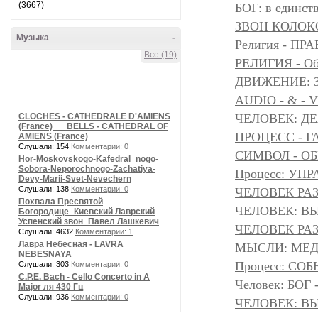
(3667)
БОГ: в единс
ЗВОН КОЛОК
Музыка
-
Религия - 
Все (19)
РЕЛИГИЯ - Объ
ДВИЖЕНИЕ: З
AUDIO - & - 
CLOCHES - CATHEDRALE D'AMIENS
ЧЕЛОВЕК: Д
(France) __ BELLS - CATHEDRAL OF
ПРОЦЕСС - Г
AMIENS (France)
Слушали: 154
Комментарии: 0
СИМВОЛ - ОБР
Hor-Moskovskogo-Kafedral_nogo-
Sobora-Neporochnogo-Zachatiya-
Процесс: УП
Devy-Marii-Svet-Nevechern
Слушали: 138
Комментарии: 0
ЧЕЛОВЕК РАЗ
Похвала Пресвятой
ЧЕЛОВЕК: ВЫ
Богородице_Киевский Лаврский
Успенский звон_Павел Лашкевич
ЧЕЛОВЕК РАЗ
Слушали: 4632
Комментарии: 1
Лавра Небесная - LAVRA
МЫСЛИ: МЕДИ
NEBESNAYA
Процесс: С
Слушали: 303
Комментарии: 0
C.P.E. Bach - Cello Concerto in A
Человек: БОГ
Major ля 430 Гц
Слушали: 936
Комментарии: 0
ЧЕЛОВЕК: ВЫ