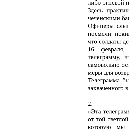
либо огневой
Здесь практи
чеченскими ба
Офицеры слыш
посмели поки
что солдаты д
16 февраля,
телеграмму, ч
самовольно ос
меры для возв
Телеграмма бы
захваченного 
2.
«Эта телеграм
от той светлой
которую мы 