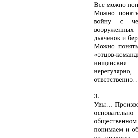
Все можно пон
Можно понять
войну с че
вооруженных 
дьяченок и бе
Можно понять
«отцов-кома
нищенские 
нерегулярн
ответственно
3.
Увы… Произвед
основательн
общественно
понимаем и об
на подлость, 