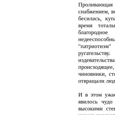
Проливающая
снабжением, во
бесилась, ку
время тотал
благородное
недееспосо
"патриотизм
ругательству
издевательст
происходящее
чиновники, ст
отвращали люд
И в этом ужас
явилось чудо
высокими сте