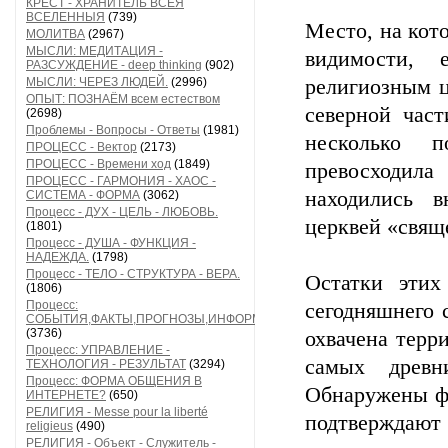
КРЕСТ - ХРАНИТЕЛЬ ВСЕЯ
ВСЕЛЕННЫЯ
(739)
Место, на кото
МОЛИТВА
(2967)
МЫСЛИ: МЕДИТАЦИЯ -
видимости,
РАЗСУЖДЕНИЕ - deep thinking
(902)
МЫСЛИ: ЧЕРЕЗ ЛЮДЕЙ.
(2996)
религиозным ц
ОПЫТ: ПОЗНАЁМ всем естеством
северной част
(2698)
Проблемы - Вопросы - Ответы
(1981)
несколько 
ПРОЦЕСС - Вектор
(2173)
ПРОЦЕСС - Времени ход
(1849)
превосходила
ПРОЦЕСС - ГАРМОНИЯ - ХАОС -
находились 
СИСТЕМА - ФОРМА
(3062)
Процесс - ДУХ - ЦЕЛЬ - ЛЮБОВЬ.
церквей «свящ
(1801)
Процесс - ДУША - ФУНКЦИЯ -
НАДЕЖДА.
(1798)
Процесс - ТЕЛО - СТРУКТУРА - ВЕРА.
Остатки этих
(1806)
Процесс:
сегодняшнего 
СОБЫТИЯ,ФАКТЫ,ПРОГНОЗЫ,ИНФОРМАЦИЯ
(3736)
охвачена терр
Процесс: УПРАВЛЕНИЕ -
самых древн
ТЕХНОЛОГИЯ - РЕЗУЛЬТАТ
(3294)
Процесс: ФОРМА ОБЩЕНИЯ В
Обнаружены фр
ИНТЕРНЕТЕ?
(650)
РЕЛИГИЯ - Messe pour la liberté
подтверждают
religieus
(490)
РЕЛИГИЯ - Объект - Служитель -