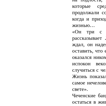
которые ср
продолжали со
когда и прихо
жизнью…
«Он три с п
рассказывает
ждал, он наде
оставить, что 
оказался нико
испокон век
случиться с че
Жизнь показал
самое нечелов
свете».
Чеченские бан
остаться в жи