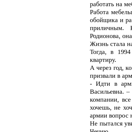
работать на м
Работа мебель
обойщика и ра
приличным. 
Родионова, она
Жизнь стала 
Тогда, в 199
квартиру.
А через год, к
призвали в ар
- Идти в арм
Васильевна. – 
компании, все
хочешь, не хо
армии вопрос н
Не пытался уви
Чечню.