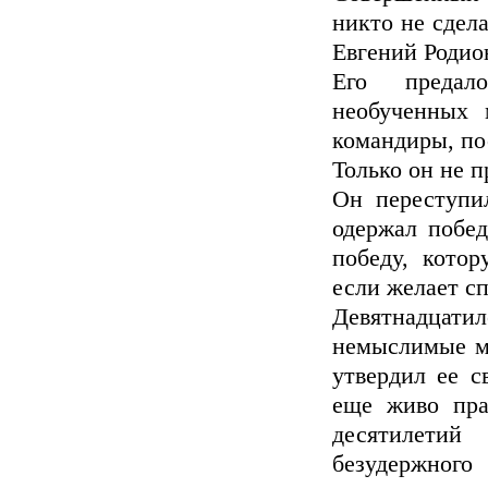
никто не сдела
Евгений Роди
Его предало
необученных 
командиры, по
Только он не п
Он переступил
одержал побед
победу, кото
если желает сп
Девятнадцат
немыслимые му
утвердил ее с
еще живо пра
десятилетий
безудержного 