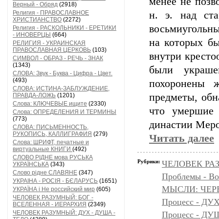
менее не позв
Верный - Обряд
(2918)
Религия - ПРАВОСЛАВНОЕ
н. э. над ст
ХРИСТИАНСТВО
(2272)
восьмиугольны
Религия - РАСКОЛЬНИКИ - ЕРЕТИКИ
- ИНОВЕРЦЫ
(664)
на которых бы
РЕЛИГИЯ - УКРАИНСКАЯ
ПРАВОСЛАВНАЯ ЦЕРКОВЬ
(103)
внутри кресто
СИМВОЛ - ОБРАЗ - РЕЧЬ - ЗНАК
(1343)
были украше
СЛОВА: Звук - Буква - Цифра - Цвет.
(493)
похоронены 
СЛОВА: ИСТИНА-ЗАБЛУЖДЕНИЕ,
предметы, обн
ПРАВДА-ЛОЖЬ
(1201)
Слова: КЛЮЧЕВЫЕ ищите
(2330)
что умершие 
Слова: ОПРЕДЕЛЕНИЯ И ТЕРМИНЫ
(773)
династии Меро
СЛОВА: ПИСЬМЕННОСТЬ,
РУКОПИСЬ, КАЛЛИГРАФИЯ
(279)
Читать далее
Слова: ШРИФТ, печатные и
виртуальные КНИГИ
(492)
СЛОВО РІДНЕ мова РУСЬКА
Рубрики:
ЧЕЛОВЕК РАЗ
УКРАЇНСЬКА
(343)
Слово рідне СЛАВЯНЕ
(347)
Проблемы - Во
УКРАІНА - РОСІЯ - БЄЛАРУСЬ
(1651)
МЫСЛИ: ЧЕР
УКРАЇНА і Не российский мир
(605)
ЧЕЛОВЕК РАЗУМНЫЙ: БОГ -
Процесс - ДУ
ВСЕЛЕННАЯ - ИЕРАРХИЯ
(2349)
ЧЕЛОВЕК РАЗУМНЫЙ: ДУХ - ДУША -
Процесс - Д