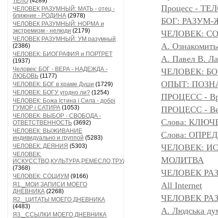
ТЕЛО
(4289)
Процесс - ТЕ
ЧЕЛОВЕК РАЗУМНЫЙ: МАТЬ - отец -
ближние - РОДИНА
(2978)
БОГ: РАЗУМ
ЧЕЛОВЕК РАЗУМНЫЙ: НОРМА и
экстремизм - нелюди
(2179)
ЧЕЛОВЕК: С
ЧЕЛОВЕК РАЗУМНЫЙ: УМ разумный
А. Ознакомить
(2386)
ЧЕЛОВЕК: БИОГРАФИЯ и ПОРТРЕТ
А. Павел В. Л
(1937)
Человек: БОГ - ВЕРА - НАДЕЖДА -
ЧЕЛОВЕК: БОГ
ЛЮБОВЬ
(1177)
ОПЫТ: ПОЗНА
ЧЕЛОВЕК: БОГ в храме Души
(1729)
ЧЕЛОВЕК: БОГУ угодно ли?
(1254)
ПРОЦЕСС - Вр
ЧЕЛОВЕК: Божа Істина і Сила - добрі
ГУМОР і САТИРА
(1053)
ПРОЦЕСС - Ве
ЧЕЛОВЕК: ВЫБОР - СВОБОДА -
Слова: КЛЮЧ
ОТВЕТСТВЕННОСТЬ
(3692)
ЧЕЛОВЕК: ВЫЖИВАНИЕ
Слова: ОПР
индивидуально и группой
(5283)
ЧЕЛОВЕК: ДЕЯНИЯ
(5303)
ЧЕЛОВЕК: И
ЧЕЛОВЕК:
МОЛИТВА
ИСКУССТВО,КУЛЬТУРА,РЕМЕСЛО,ТРУД
(7368)
ЧЕЛОВЕК РА
ЧЕЛОВЕК: СОЦИУМ
(9166)
All Internet
Я1._МОИ ЗАПИСИ МОЕГО
ДНЕВНИКА
(2268)
ЧЕЛОВЕК РАЗ
Я2._ЦИТАТЫ МОЕГО ДНЕВНИКА
(4483)
A. Людська дум
Я3._ССЫЛКИ МОЕГО ДНЕВНИКА