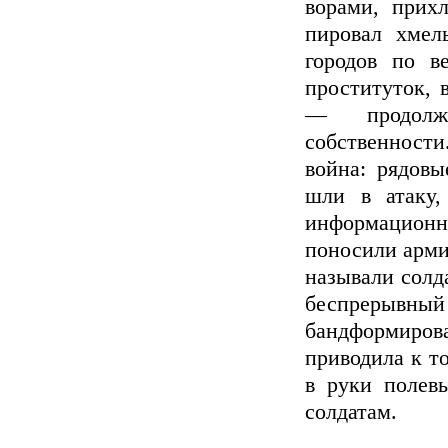
ворами, прих
пировал хмел
городов по в
проституток, 
— продолжа
собственности.
война: рядовы
шли в атаку
информационн
поносили арми
называли солд
беспрерывн
бандформир
приводила к т
в руки полев
солдатам.