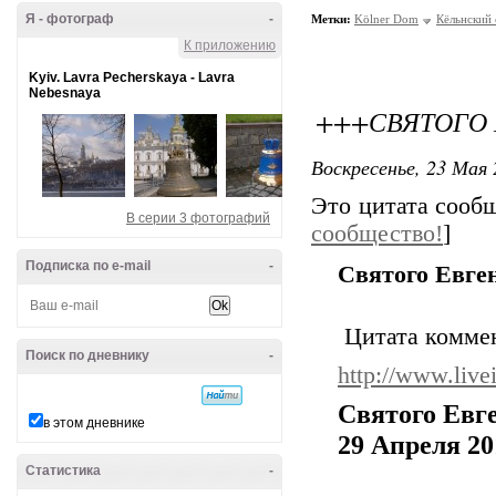
Я - фотограф
-
Метки:
Kölner Dom
Кёльнский
К приложению
Kyiv. Lavra Pecherskaya - Lavra
Nebesnaya
+++СВЯТОГО Е
Воскресенье, 23 Мая 
Это цитата соо
В серии 3 фотографий
сообщество!
]
Подписка по e-mail
-
Святого Евге
Цитата коммен
Поиск по дневнику
-
http://www.live
Святого Евг
в этом дневнике
29 Апреля 20
Статистика
-