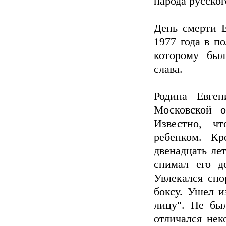
народа русско
День смерти Е
1977 года в п
которому был
слава.
Родина Евге
Московской о
Известно, ч
ребенком. К
двенадцать лет
снимал его д
Увлекался спо
боксу. Ушел и
лицу". Не бы
отличался нек