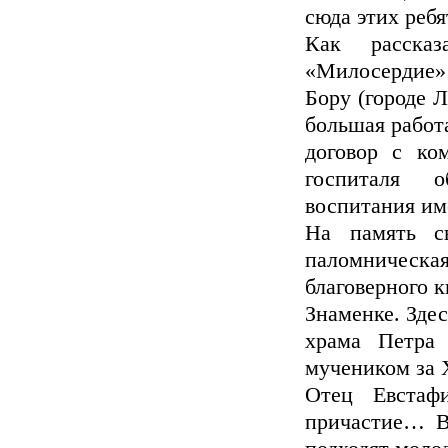
сюда этих ребя
Как рассказ
«Милосердие»
Бору (городе 
большая работ
договор с ко
госпиталя 
воспитания им
На память св
паломническая
благоверного к
Знаменке. Зде
храма Петра 
мучеником за 
Отец Евстаф
причастие… В