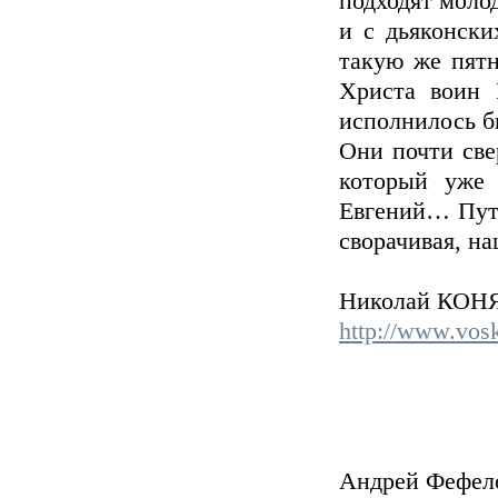
подходят моло
и с дьяконски
такую же пят
Христа воин 
исполнилось б
Они почти све
который уже
Евгений… Пути,
сворачивая, н
Николай КОН
http://www.vosk
Андрей Фефе