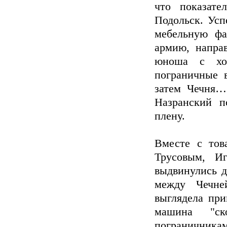
что показате
Подольск. Усп
мебельную фа
армию, напра
юноша с хор
пограничные в
затем Чечня…
Назранский п
плену.
Вместе с тов
Трусовым, И
выдвинулись 
между Чечне
выглядела при
машина "ск
пограничника