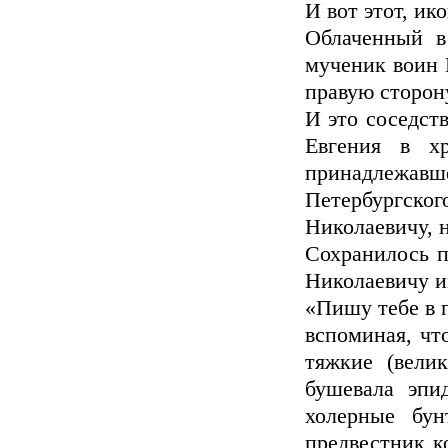
И вот этот, и
Облаченный в
мученик воин 
правую сторон
И это соседст
Евгения в х
принадлежавш
Петербургско
Николаевичу, 
Сохранилось п
Николаевичу 
«Пишу тебе в 
вспоминая, чт
тяжкие (вели
бушевала эпи
холерные бу
предвестник к