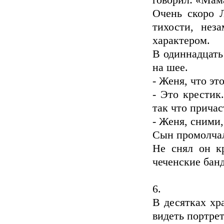
говорил: «Мама
Очень скоро 
тихости, нез
характером.
В одиннадцать
на шее.
- Женя, что эт
- Это крестик
так что причас
- Женя, сними,
Сын промолчал
Не снял он кр
чеченские бан
6.
В десятках хр
видеть портре