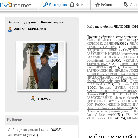
Регистрация
Вход
Рейтинги
Авос
Записи
Друзья
Комментарии
Выбрана рубрика
ЧЕЛОВЕК: ВЫЖ
Paul V Lashkevich
Другие рубрики в этом дневнике
ЗАПИСИ МОЕГО ДНЕВНИКА
(
ЧЕЛОВЕК: ДЕЯНИЯ
(5302),
ЧЕЛ
ГУМОР і САТИРА
(1053),
ЧЕЛО
НАДЕЖДА - ЛЮБОВЬ
(1177),
ЧЕ
РАЗУМНЫЙ: НОРМА и экстремиз
РАЗУМНЫЙ: ДУХ - ДУША - 
российский мир
(605),
УКРАІНА
УКРАЇНСЬКА
(343),
Слова: Ш
КАЛЛИГРАФИЯ
(279),
Слова:
ЗАБЛУЖДЕНИЕ, ПРАВДА-ЛОЖ
РЕЛИГИЯ - УКРАИНСКАЯ ПРА
ПРАВОСЛАВНОЕ ХРИСТИАНС
libert&#233; religieus
(490),
Про
РЕЗУЛЬТАТ
(3293),
Процесс: 
(1806),
Процесс - ДУША - ФУ
ХАОС - СИСТЕМА - ФОРМА
Ответы
(1981),
ОПЫТ: ПОЗНАЁ
РАЗСУЖДЕНИЕ - deep thinking
(
В друзья
ДВИЖЕНИЕ: ЗВУК - ГОЛОС - 
БОГ: РАЗУМ-ЖИЗНЬ-ВСЕЛЕНН
Павел В. Лашкевич. МУЗЫКА
(56
Ознакомиться рекомендую - Pau
Paul_V_Lashkevich?
(54),
TS - 
VIDEO - & - FOTO
(4525),
All Inte
Рубрики
-
A. Людська думка і мова
(4498)
КЁЛЬНСКИЙ С
All Internet
(2228)