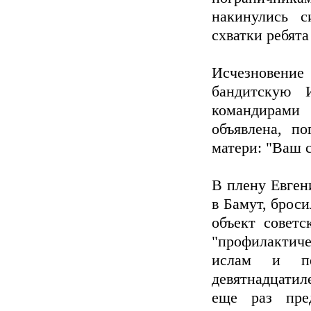
накинулись с
схватки ребят
Исчезновение 
бандитскую 
командирами
объявлена, п
матери: "Ваш 
В плену Евген
в Бамут, броси
объект советс
"профилактиче
ислам и пе
девятнадцатил
еще раз пре