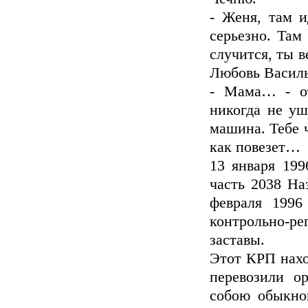
- Женя, там и
серьезно. Там
случится, ты в
Любовь Василь
- Мама… - от
никогда не уш
машина. Тебе ч
как повезет…
13 января 199
часть 2038 На
февраля 1996
контрольно-р
заставы.
Этот КРП нахо
перевозили о
собою обыкнов