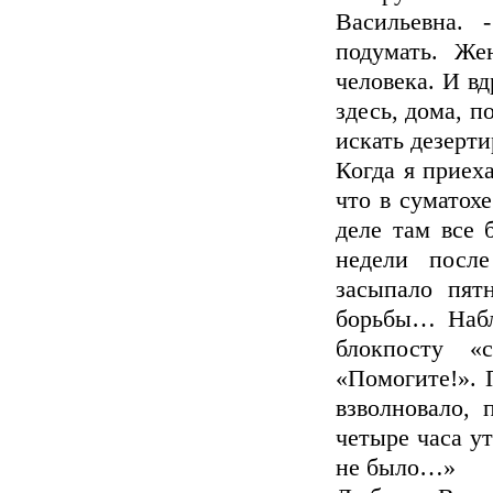
Васильевна. 
подумать. Же
человека. И вд
здесь, дома, п
искать дезерти
Когда я приеха
что в суматохе
деле там все 
недели посл
засыпало пят
борьбы… Набл
блокпосту «
«Помогите!». 
взволновало, 
четыре часа ут
не было…»