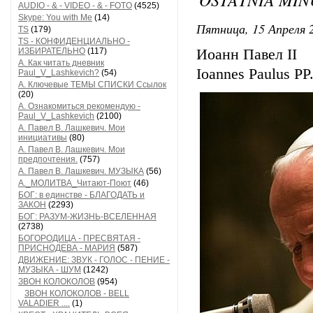
AUDIO - & - VIDEO - & - FOTO
(4525)
Skype: You with Me
(14)
Пятница, 15 Апреля 2
TS
(179)
TS - КОНФИДЕНЦИАЛЬНО -
ИЗБИРАТЕЛЬНО
(117)
Иоанн Павел II
А. Как читать дневник
Ioannes Paulus PP.
Paul_V_Lashkevich?
(54)
А. Ключевые ТЕМЫ СПИСКИ Ссылок
(20)
А. Ознакомиться рекомендую -
Paul_V_Lashkevich
(2100)
А. Павел В. Лашкевич. Мои
инициативы
(80)
А. Павел В. Лашкевич. Мои
предпочтения.
(757)
А. Павел В. Лашкевич. МУЗЫКА
(56)
А._МОЛИТВА_Читают-Поют
(46)
БОГ: в единстве - БЛАГОДАТЬ и
ЗАКОН
(2293)
БОГ: РАЗУМ-ЖИЗНЬ-ВСЕЛЕННАЯ
(2738)
БОГОРОДИЦА - ПРЕСВЯТАЯ -
ПРИСНОДЕВА - МАРИЯ
(587)
ДВИЖЕНИЕ: ЗВУК - ГОЛОС - ПЕНИЕ -
МУЗЫКА - ШУМ
(1242)
ЗВОН КОЛОКОЛОВ
(954)
ЗВОН КОЛОКОЛОВ - BELL
VALADIER ....
(1)