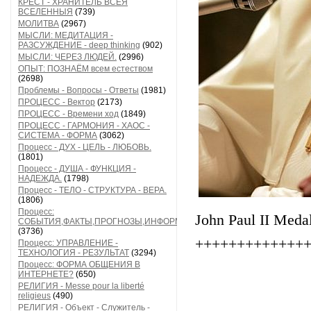
КРЕСТ - ХРАНИТЕЛЬ ВСЕЯ
ВСЕЛЕННЫЯ
(739)
МОЛИТВА
(2967)
МЫСЛИ: МЕДИТАЦИЯ -
РАЗСУЖДЕНИЕ - deep thinking
(902)
МЫСЛИ: ЧЕРЕЗ ЛЮДЕЙ.
(2996)
ОПЫТ: ПОЗНАЁМ всем естеством
(2698)
Проблемы - Вопросы - Ответы
(1981)
ПРОЦЕСС - Вектор
(2173)
ПРОЦЕСС - Времени ход
(1849)
ПРОЦЕСС - ГАРМОНИЯ - ХАОС -
СИСТЕМА - ФОРМА
(3062)
Процесс - ДУХ - ЦЕЛЬ - ЛЮБОВЬ.
(1801)
Процесс - ДУША - ФУНКЦИЯ -
НАДЕЖДА.
(1798)
Процесс - ТЕЛО - СТРУКТУРА - ВЕРА.
(1806)
Процесс:
John Paul II Meda
СОБЫТИЯ,ФАКТЫ,ПРОГНОЗЫ,ИНФОРМАЦИЯ
(3736)
+++++++++++++
Процесс: УПРАВЛЕНИЕ -
ТЕХНОЛОГИЯ - РЕЗУЛЬТАТ
(3294)
Процесс: ФОРМА ОБЩЕНИЯ В
ИНТЕРНЕТЕ?
(650)
РЕЛИГИЯ - Messe pour la liberté
religieus
(490)
РЕЛИГИЯ - Объект - Служитель -