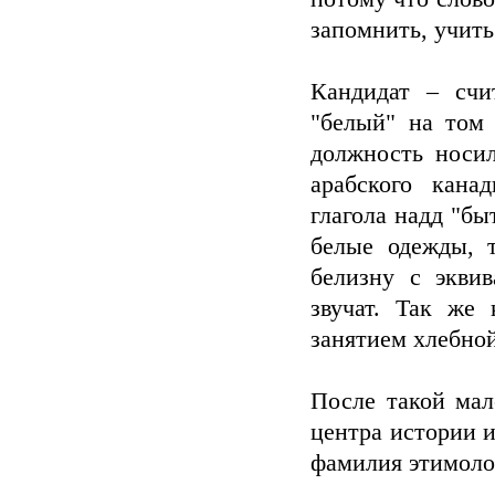
запомнить, учить
Кандидат – счит
"белый" на том
должность носи
арабского кана
глагола надд "б
белые одежды, 
белизну с эквив
звучат. Так же
занятием хлебно
После такой мал
центра истории 
фамилия этимоло