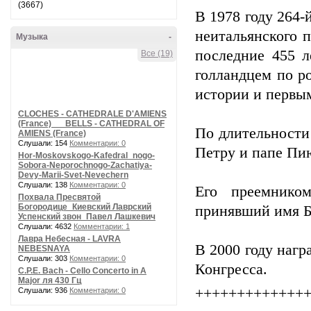
(3667)
В 1978 году 264-
неитальянского 
Музыка
-
последние 455 л
Все (19)
голландцем по р
истории и первы
CLOCHES - CATHEDRALE D'AMIENS
(France) __ BELLS - CATHEDRAL OF
По длительности
AMIENS (France)
Слушали: 154
Комментарии: 0
Петру и папе Пи
Hor-Moskovskogo-Kafedral_nogo-
Sobora-Neporochnogo-Zachatiya-
Devy-Marii-Svet-Nevechern
Слушали: 138
Комментарии: 0
Его преемнико
Похвала Пресвятой
Богородице_Киевский Лаврский
принявший имя Б
Успенский звон_Павел Лашкевич
Слушали: 4632
Комментарии: 1
Лавра Небесная - LAVRA
В 2000 году наг
NEBESNAYA
Слушали: 303
Комментарии: 0
Конгресса.
C.P.E. Bach - Cello Concerto in A
Major ля 430 Гц
+++++++++++++
Слушали: 936
Комментарии: 0