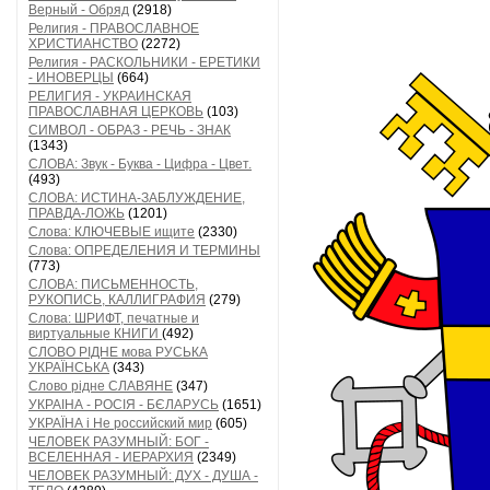
Верный - Обряд
(2918)
Религия - ПРАВОСЛАВНОЕ
ХРИСТИАНСТВО
(2272)
Религия - РАСКОЛЬНИКИ - ЕРЕТИКИ
- ИНОВЕРЦЫ
(664)
РЕЛИГИЯ - УКРАИНСКАЯ
ПРАВОСЛАВНАЯ ЦЕРКОВЬ
(103)
СИМВОЛ - ОБРАЗ - РЕЧЬ - ЗНАК
(1343)
СЛОВА: Звук - Буква - Цифра - Цвет.
(493)
СЛОВА: ИСТИНА-ЗАБЛУЖДЕНИЕ,
ПРАВДА-ЛОЖЬ
(1201)
Слова: КЛЮЧЕВЫЕ ищите
(2330)
Слова: ОПРЕДЕЛЕНИЯ И ТЕРМИНЫ
(773)
СЛОВА: ПИСЬМЕННОСТЬ,
РУКОПИСЬ, КАЛЛИГРАФИЯ
(279)
Слова: ШРИФТ, печатные и
виртуальные КНИГИ
(492)
СЛОВО РІДНЕ мова РУСЬКА
УКРАЇНСЬКА
(343)
Слово рідне СЛАВЯНЕ
(347)
УКРАІНА - РОСІЯ - БЄЛАРУСЬ
(1651)
УКРАЇНА і Не российский мир
(605)
ЧЕЛОВЕК РАЗУМНЫЙ: БОГ -
ВСЕЛЕННАЯ - ИЕРАРХИЯ
(2349)
ЧЕЛОВЕК РАЗУМНЫЙ: ДУХ - ДУША -