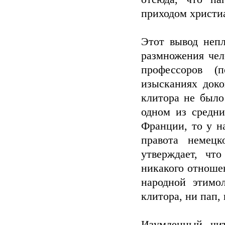
приходом христиа
Этот вывод непл
размножения чел
профессоров (
изысканиях доко
клитора не было
одном из средни
Франции, то у н
правота немец
утверждает, чт
никакого отношен
народной этимо
клитора, ни пап,
Изумленный чит