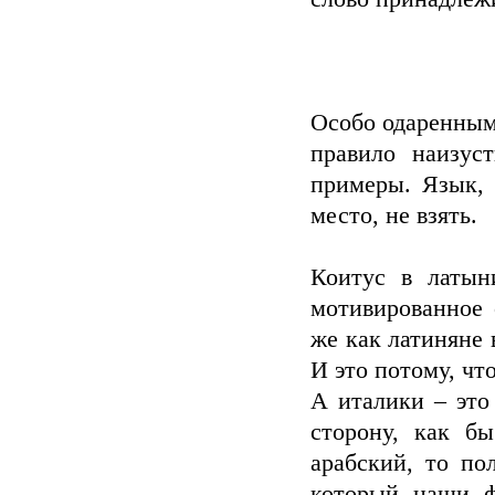
Особо одаренным
правило наизус
примеры. Язык, 
место, не взять.
Коитус в латын
мотивированное 
же как латиняне 
И это потому, чт
А италики – это
сторону, как б
арабский, то по
который наши ф