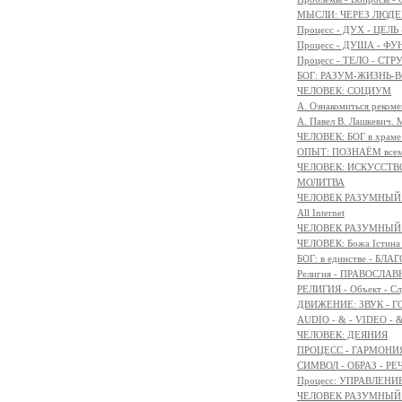
МЫСЛИ: ЧЕРЕЗ ЛЮДЕ
Процесс - ДУХ - ЦЕЛЬ
Процесс - ДУША - Ф
Процесс - ТЕЛО - СТР
БОГ: РАЗУМ-ЖИЗНЬ-
ЧЕЛОВЕК: СОЦИУМ
А. Ознакомиться реком
А. Павел В. Лашкевич. 
ЧЕЛОВЕК: БОГ в храм
ОПЫТ: ПОЗНАЁМ всем 
ЧЕЛОВЕК: ИСКУССТВ
МОЛИТВА
ЧЕЛОВЕК РАЗУМНЫЙ:
All Internet
ЧЕЛОВЕК РАЗУМНЫЙ:
ЧЕЛОВЕК: Божа Істина 
БОГ: в единстве - БЛ
Религия - ПРАВОСЛ
РЕЛИГИЯ - Объект - Сл
ДВИЖЕНИЕ: ЗВУК - Г
AUDIO - & - VIDEO - 
ЧЕЛОВЕК: ДЕЯНИЯ
ПРОЦЕСС - ГАРМОНИЯ
СИМВОЛ - ОБРАЗ - РЕ
Процесс: УПРАВЛЕНИ
ЧЕЛОВЕК РАЗУМНЫЙ: 