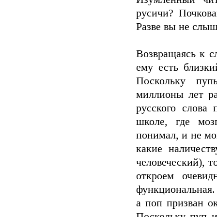
русичи? Почкова
Разве вы не слы
Возвращаясь к с
ему есть близки
Поскольку пуп
миллионы лет ра
русского слова 
школе, где моз
понимал, и не мо
какие наличест
человеческий), 
откроем очеви
функциональная.
а поп призван о
Поскольку пуп и