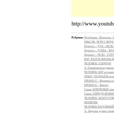
http://www.youtu
Рубрики:
Проблемы - Вопросы - 
МЫСЛИ: ЧЕРЕЗ ЛЮДЕ
Процесс - ДУХ - ЦЕЛЬ
Процесс - ДУША - Ф
Процесс - ТЕЛО - СТР
БОГ: РАЗУМ-ЖИЗНЬ-
ЧЕЛОВЕК: СОЦИУМ
А. Ознакомиться реком
ЧЕЛОВЕК: БОГ в храм
ОПЫТ: ПОЗНАЁМ всем 
ПРОЦЕСС - Времени х
ПРОЦЕСС - Вектор
Слова: КЛЮЧЕВЫЕ ищ
Слова: ОПРЕДЕЛЕНИ
ЧЕЛОВЕК: ИСКУССТВ
МОЛИТВА
ЧЕЛОВЕК РАЗУМНЫЙ:
A. Людська думка і мов