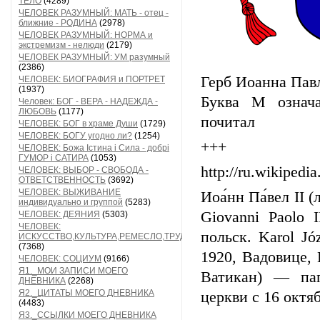
ТЕЛО
(4289)
ЧЕЛОВЕК РАЗУМНЫЙ: МАТЬ - отец -
ближние - РОДИНА
(2978)
ЧЕЛОВЕК РАЗУМНЫЙ: НОРМА и
экстремизм - нелюди
(2179)
ЧЕЛОВЕК РАЗУМНЫЙ: УМ разумный
(2386)
Герб Иоанна Павл
ЧЕЛОВЕК: БИОГРАФИЯ и ПОРТРЕТ
(1937)
Буква М означа
Человек: БОГ - ВЕРА - НАДЕЖДА -
ЛЮБОВЬ
(1177)
почитал
ЧЕЛОВЕК: БОГ в храме Души
(1729)
ЧЕЛОВЕК: БОГУ угодно ли?
(1254)
+++
ЧЕЛОВЕК: Божа Істина і Сила - добрі
ГУМОР і САТИРА
(1053)
http://ru.wikiped
ЧЕЛОВЕК: ВЫБОР - СВОБОДА -
ОТВЕТСТВЕННОСТЬ
(3692)
ЧЕЛОВЕК: ВЫЖИВАНИЕ
Иоа́нн Па́вел II (
индивидуально и группой
(5283)
Giovanni Paolo 
ЧЕЛОВЕК: ДЕЯНИЯ
(5303)
ЧЕЛОВЕК:
польск. Karol Jó
ИСКУССТВО,КУЛЬТУРА,РЕМЕСЛО,ТРУД
(7368)
1920, Вадовице,
ЧЕЛОВЕК: СОЦИУМ
(9166)
Я1._МОИ ЗАПИСИ МОЕГО
Ватикан) — пап
ДНЕВНИКА
(2268)
Я2._ЦИТАТЫ МОЕГО ДНЕВНИКА
церкви с 16 октяб
(4483)
Я3._ССЫЛКИ МОЕГО ДНЕВНИКА