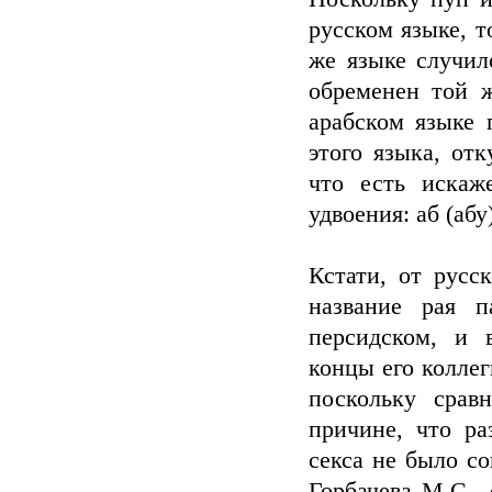
русском языке, т
же языке случил
обременен той 
арабском языке 
этого языка, отк
что есть искаж
удвоения: аб (абу)
Кстати, от русс
название рая 
персидском, и 
концы его коллег
поскольку срав
причине, что р
секса не было с
Горбачева М.С.,