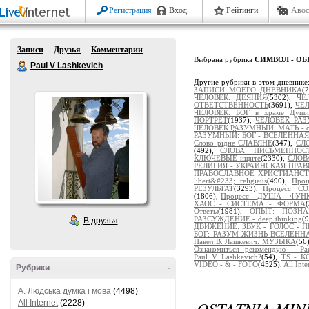
Регистрация
Вход
Рейтинги
Авос
Записи
Друзья
Комментарии
Выбрана рубрика
СИМВОЛ - ОБР
Paul V Lashkevich
Другие рубрики в этом дневнике
ЗАПИСИ МОЕГО ДНЕВНИКА
(
ЧЕЛОВЕК: ДЕЯНИЯ
(5302),
ЧЕ
ОТВЕТСТВЕННОСТЬ
(3691),
ЧЕЛ
ЧЕЛОВЕК: БОГ в храме Души
ПОРТРЕТ
(1937),
ЧЕЛОВЕК РАЗ
ЧЕЛОВЕК РАЗУМНЫЙ: МАТЬ - от
РАЗУМНЫЙ: БОГ - ВСЕЛЕННАЯ
Слово рідне СЛАВЯНЕ
(347),
СЛ
(492),
СЛОВА: ПИСЬМЕННОСТ
КЛЮЧЕВЫЕ ищите
(2330),
СЛОВ
РЕЛИГИЯ - УКРАИНСКАЯ ПРА
ПРАВОСЛАВНОЕ ХРИСТИАНС
libert&#233; religieus
(490),
Про
РЕЗУЛЬТАТ
(3293),
Процесс: 
(1806),
Процесс - ДУША - ФУ
ХАОС - СИСТЕМА - ФОРМА
Ответы
(1981),
ОПЫТ: ПОЗНАЁ
РАЗСУЖДЕНИЕ - deep thinking
(
В друзья
ДВИЖЕНИЕ: ЗВУК - ГОЛОС - 
БОГ: РАЗУМ-ЖИЗНЬ-ВСЕЛЕНН
Павел В. Лашкевич. МУЗЫКА
(56
Ознакомиться рекомендую - Pau
Paul_V_Lashkevich?
(54),
TS - 
VIDEO - & - FOTO
(4525),
All Inte
Рубрики
-
A. Людська думка і мова
(4498)
OSTATNIA MINU
All Internet
(2228)