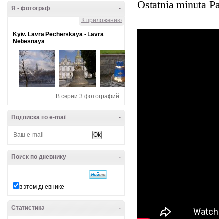
Ostatnia minuta Pa
Я - фотограф
-
К приложению
Kyiv. Lavra Pecherskaya - Lavra
Nebesnaya
В серии 3 фотографий
Подписка по e-mail
-
Поиск по дневнику
-
в этом дневнике
Статистика
-