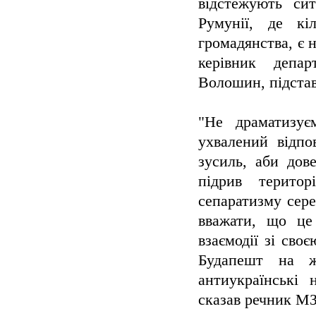
відстежують сит
Румунії, де кі
громадянства, є 
керівник депа
Волошин, підстав
"Не драматизує
ухвалений відпо
зусиль, аби до
підрив територ
сепаратизму сере
вважати, що це
взаємодії зі св
Будапешт на жо
антиукраїнські 
сказав речник М