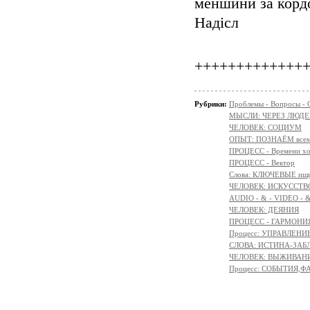
меншини за корд
Надісл
+++++++++++++
Рубрики:
Проблемы - Вопросы - 
МЫСЛИ: ЧЕРЕЗ ЛЮДЕ
ЧЕЛОВЕК: СОЦИУМ
ОПЫТ: ПОЗНАЁМ всем 
ПРОЦЕСС - Времени х
ПРОЦЕСС - Вектор
Слова: КЛЮЧЕВЫЕ ищ
ЧЕЛОВЕК: ИСКУССТВ
AUDIO - & - VIDEO - 
ЧЕЛОВЕК: ДЕЯНИЯ
ПРОЦЕСС - ГАРМОНИЯ
Процесс: УПРАВЛЕНИ
СЛОВА: ИСТИНА-ЗАБ
ЧЕЛОВЕК: ВЫЖИВАНИЕ 
Процесс: СОБЫТИЯ,