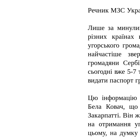
Речник МЗС Укр
Лише за минули
різних країнах
угорського гром
найчастіше зве
громадяни Сербі
сьогодні вже 5-7
видати паспорт 
Цю інформацію 
Бела Ковач, що
Закарпатті. Він 
на отримання уг
цьому, на думку