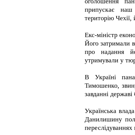
оголошення па
припускає наш 
територію Чехії,
Екс-міністр екон
Його затримали в
про надання й
утримували у тюр
В Україні пан
Тимошенко, звин
завданні державі
Українська влад
Данилишину полі
переслідуваннях 