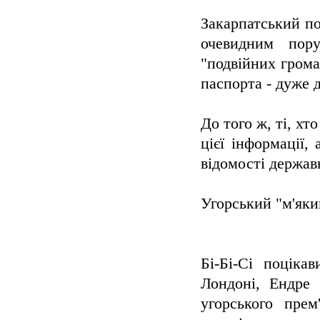
Закарпатський по
очевидним пору
"подвійних грома
паспорта - дуже 
До того ж, ті, х
цієї інформації,
відомості держав
Угорський "м'яки
Бі-Бі-Сі поціка
Лондоні, Ендре 
угорського пре