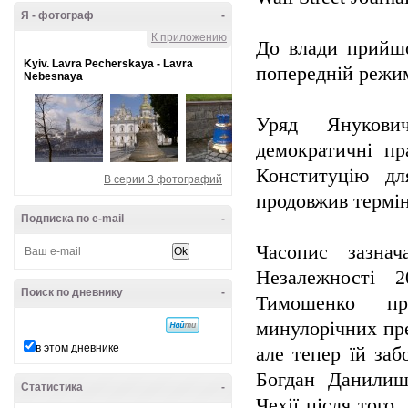
Я - фотограф
-
К приложению
До влади прийшо
Kyiv. Lavra Pecherskaya - Lavra
попередній режим
Nebesnaya
Уряд Янукови
демократичні пр
Конституцію дл
В серии 3 фотографий
продовжив термін
Подписка по e-mail
-
Часопис зазнач
Незалежності 2
Поиск по дневнику
-
Тимошенко про
минулорічних пре
в этом дневнике
але тепер їй заб
Богдан Данилиш
Статистика
-
Чехії після того