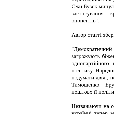
Єжи Бузек минуло
застосування к
опонентів".
Автор статті збе
"Демократичний
загрожують біжен
однопартійного 
політику. Народн
подумати двічі, 
Тимошенко. Бр
поштовх її політи
Незважаючи на ос
українці тепер 