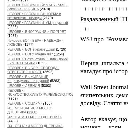
ТЕЛО
(4289)
ЧЕЛОВЕК РАЗУМНЫЙ: МАТЬ - отец -
+++++++++++++
ближние - РОДИНА
(2978)
ЧЕЛОВЕК РАЗУМНЫЙ: НОРМА и
Раздавленный "П
экстремизм - нелюди
(2179)
ЧЕЛОВЕК РАЗУМНЫЙ: УМ разумный
(2386)
+++
ЧЕЛОВЕК: БИОГРАФИЯ и ПОРТРЕТ
(1937)
WSJ про "Розчав
Человек: БОГ - ВЕРА - НАДЕЖДА -
ЛЮБОВЬ
(1177)
ЧЕЛОВЕК: БОГ в храме Души
(1729)
ЧЕЛОВЕК: БОГУ угодно ли?
(1254)
ЧЕЛОВЕК: Божа Істина і Сила - добрі
Перша шпальта ч
ГУМОР і САТИРА
(1053)
ЧЕЛОВЕК: ВЫБОР - СВОБОДА -
нагадує про істо
ОТВЕТСТВЕННОСТЬ
(3692)
ЧЕЛОВЕК: ВЫЖИВАНИЕ
индивидуально и группой
(5283)
ЧЕЛОВЕК: ДЕЯНИЯ
(5303)
Wall Street Jour
ЧЕЛОВЕК:
єгипетських демо
ИСКУССТВО,КУЛЬТУРА,РЕМЕСЛО,ТРУД
(7368)
досвіду. Стаття 
ЧЕЛОВЕК: СОЦИУМ
(9166)
Я1._МОИ ЗАПИСИ МОЕГО
ДНЕВНИКА
(2268)
Я2._ЦИТАТЫ МОЕГО ДНЕВНИКА
Автор вказує, що
(4483)
момент, коли 
Я3._ССЫЛКИ МОЕГО ДНЕВНИКА