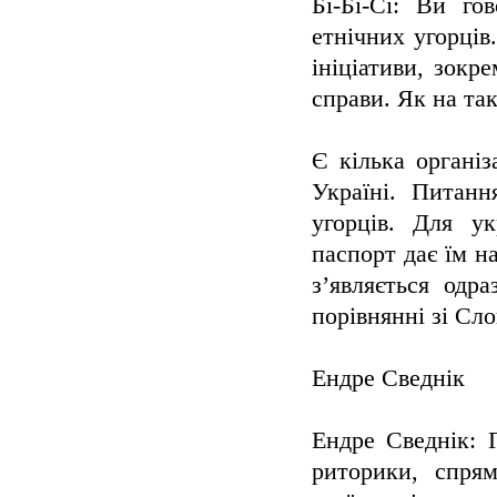
Бі-Бі-Сі: Ви г
етнічних угорців
ініціативи, зокр
справи. Як на та
Є кілька організ
Україні. Питан
угорців. Для у
паспорт дає їм н
з’являється одр
порівнянні зі Сл
Ендре Сведнік
Ендре Сведнік: 
риторики, спрям