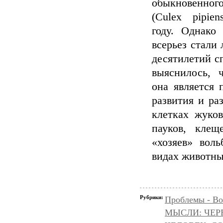
обыкновенно
(Culex pipie
году. Однако 
всерьез стали
десятилетий сп
выяснилось, 
она является 
развития и ра
клетках жуков
пауков, клещ
«хозяев» вол
видах животны
Рубрики:
Проблемы - Во
МЫСЛИ: ЧЕР