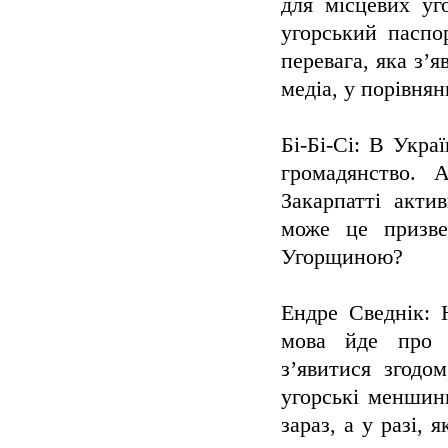
для місцевих уг
угорський паспо
перевага, яка з’
медіа, у порівня
Бі-Бі-Сі: В Укра
громадянство. 
Закарпатті акти
може це призве
Угорщиною?
Ендре Сведнік: 
мова йде про 
з’явитися згодо
угорські меншин
зараз, а у разі,