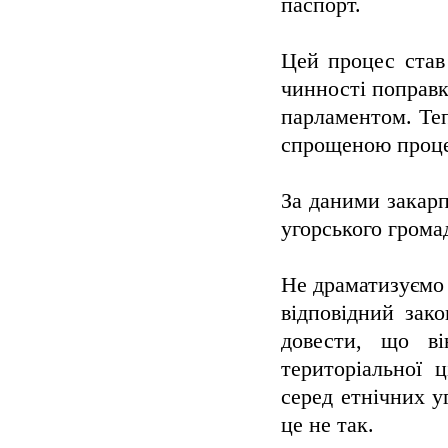
паспорт.
Цей процес став 
чинності поправк
парламентом. Теп
спрощеною проц
За даними закарп
угорського грома
Не драматизуємо 
відповідний зак
довести, що в
територіальної 
серед етнічних у
це не так.