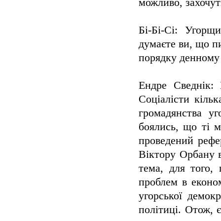
можливо, захочут
Бі-Бі-Сі: Угорщ
думаєте ви, що п
порядку денному
Ендре Сведнік: 
Соціалісти кіль
громадянства уг
боялись, що ті м
проведений рефе
Віктору Орбану 
тема, для того,
проблем в еконо
угорської демок
політиці. Отож, 