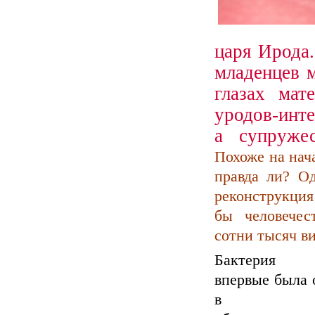
царя Ирода
младенцев 
глазах мат
уродов-инте
а супруже
Похоже на нач
правда ли? Од
реконструкция
бы человечес
сотни тысяч в
Бактерия в
впервые была 
в яич