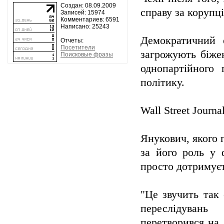
Создан: 08.09.2009
справу за корупц
Записей: 15974
Комментариев: 6591
Написано: 25243
Демократичний 
Отчеты:
Посетители
загрожують біжен
Поисковые фразы
однопартійного 
політику.
Wall Street Journa
Янукович, якого 
за його роль у 
просто дотримуєть
"Це звучить так
переслідувань
перетворився на