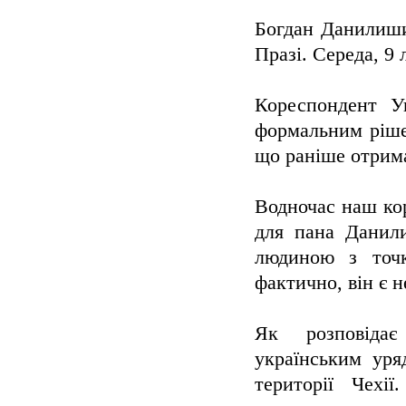
Богдан Данилишин
Празі. Середа, 9
Кореспондент Ук
формальним ріше
що раніше отрима
Водночас наш ко
для пана Данили
людиною з точк
фактично, він є н
Як розповіда
українським уря
території Чехі