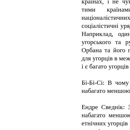
країнах, і не ч
тими країнам
націоналістични
соціалістичні ур
Наприклад, один
угорського та р
Орбана та його 
для угорців в меж
і є багато угорці
Бі-Бі-Сі: В чому
набагато меншою,
Ендре Сведнік: 
набагато меншою
етнічних угорців