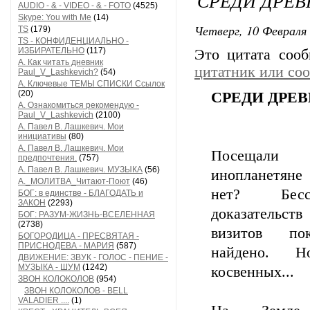
СРЕДИ ДРЕВ
AUDIO - & - VIDEO - & - FOTO
(4525)
Skype: You with Me
(14)
Четверг, 10 Февраля 
TS
(179)
TS - КОНФИДЕНЦИАЛЬНО -
ИЗБИРАТЕЛЬНО
(117)
Это цитата соо
А. Как читать дневник
цитатник или со
Paul_V_Lashkevich?
(54)
А. Ключевые ТЕМЫ СПИСКИ Ссылок
(20)
СРЕДИ ДРЕ
А. Ознакомиться рекомендую -
Paul_V_Lashkevich
(2100)
А. Павел В. Лашкевич. Мои
инициативы
(80)
А. Павел В. Лашкевич. Мои
Посещал
предпочтения.
(757)
А. Павел В. Лашкевич. МУЗЫКА
(56)
инопланетя
А._МОЛИТВА_Читают-Поют
(46)
нет? Бесс
БОГ: в единстве - БЛАГОДАТЬ и
ЗАКОН
(2293)
доказательст
БОГ: РАЗУМ-ЖИЗНЬ-ВСЕЛЕННАЯ
(2738)
визитов п
БОГОРОДИЦА - ПРЕСВЯТАЯ -
ПРИСНОДЕВА - МАРИЯ
(587)
найдено. 
ДВИЖЕНИЕ: ЗВУК - ГОЛОС - ПЕНИЕ -
МУЗЫКА - ШУМ
(1242)
косвенных...
ЗВОН КОЛОКОЛОВ
(954)
ЗВОН КОЛОКОЛОВ - BELL
VALADIER ....
(1)