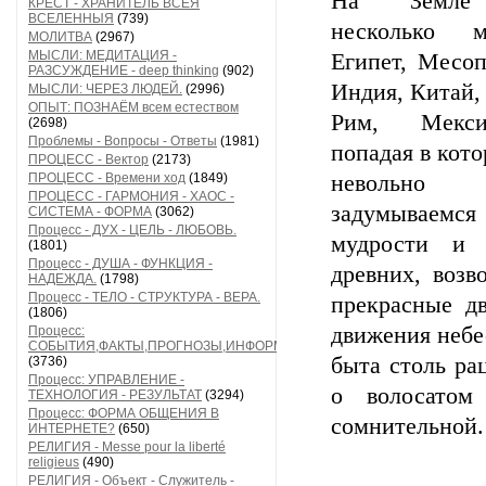
На Земле
КРЕСТ - ХРАНИТЕЛЬ ВСЕЯ
ВСЕЛЕННЫЯ
(739)
несколько 
МОЛИТВА
(2967)
МЫСЛИ: МЕДИТАЦИЯ -
Египет, Месоп
РАЗСУЖДЕНИЕ - deep thinking
(902)
Индия, Китай,
МЫСЛИ: ЧЕРЕЗ ЛЮДЕЙ.
(2996)
ОПЫТ: ПОЗНАЁМ всем естеством
Рим, Мекс
(2698)
Проблемы - Вопросы - Ответы
(1981)
попадая в кот
ПРОЦЕСС - Вектор
(2173)
ПРОЦЕСС - Времени ход
(1849)
невольно
ПРОЦЕСС - ГАРМОНИЯ - ХАОС -
задумывае
СИСТЕМА - ФОРМА
(3062)
Процесс - ДУХ - ЦЕЛЬ - ЛЮБОВЬ.
мудрости и 
(1801)
Процесс - ДУША - ФУНКЦИЯ -
древних, возв
НАДЕЖДА.
(1798)
Процесс - ТЕЛО - СТРУКТУРА - ВЕРА.
прекрасные д
(1806)
движения небе
Процесс:
СОБЫТИЯ,ФАКТЫ,ПРОГНОЗЫ,ИНФОРМАЦИЯ
быта столь ра
(3736)
Процесс: УПРАВЛЕНИЕ -
о волосатом 
ТЕХНОЛОГИЯ - РЕЗУЛЬТАТ
(3294)
Процесс: ФОРМА ОБЩЕНИЯ В
сомнительной.
ИНТЕРНЕТЕ?
(650)
РЕЛИГИЯ - Messe pour la liberté
religieus
(490)
РЕЛИГИЯ - Объект - Служитель -