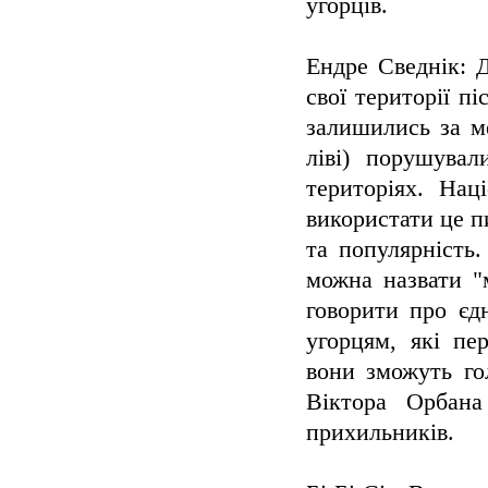
угорців.
Ендре Сведнік: 
свої території п
залишились за м
ліві) порушува
територіях. Нац
використати це п
та популярність
можна назвати "
говорити про єд
угорцям, які п
вони зможуть го
Віктора Орбана
прихильників.