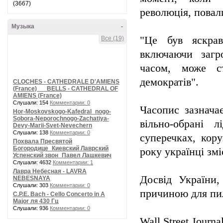
(3667)
революція, повал
Музыка
-
"Це був яскрав
Все (19)
включаючи загр
часом, може с
демократів".
CLOCHES - CATHEDRALE D'AMIENS
(France) __ BELLS - CATHEDRAL OF
AMIENS (France)
Слушали: 154
Комментарии: 0
Часопис зазначає
Hor-Moskovskogo-Kafedral_nogo-
Sobora-Neporochnogo-Zachatiya-
вільно-обрані 
Devy-Marii-Svet-Nevechern
Слушали: 138
Комментарии: 0
суперечках, кор
Похвала Пресвятой
Богородице_Киевский Лаврский
року українці зм
Успенский звон_Павел Лашкевич
Слушали: 4632
Комментарии: 1
Лавра Небесная - LAVRA
Досвід України,
NEBESNAYA
Слушали: 303
Комментарии: 0
причиною для пил
C.P.E. Bach - Cello Concerto in A
Major ля 430 Гц
Слушали: 936
Комментарии: 0
Wall Street Journa