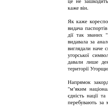
це не зашкодить
каже він.
Як каже кореспо
видача паспортів
дії так званих 
видавала за ана
виглядали наче 
угорської симво
давали лише дея
території Угорщи
Напрямок закор
"м’яким націона
єдність нації т
перебувають за