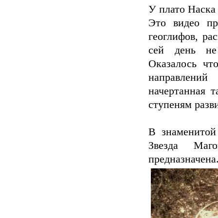
У плато Наска 
Это видео пр
геоглифов, ра
сей день не
Оказалось чт
направлений
начертанная т
ступеням разви
В знаменитой
Звезда Маг
предназначена.