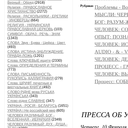
Верный - Обряд
(2918)
Рубрики:
Проблемы - Во
Религия - ПРАВОСЛАВНОЕ
ХРИСТИАНСТВО
(2272)
МЫСЛИ: ЧЕР
Религия - РАСКОЛЬНИКИ - ЕРЕТИКИ
- ИНОВЕРЦЫ
(664)
БОГ: РАЗУМ
РЕЛИГИЯ - УКРАИНСКАЯ
ЧЕЛОВЕК: С
ПРАВОСЛАВНАЯ ЦЕРКОВЬ
(103)
СИМВОЛ - ОБРАЗ - РЕЧЬ - ЗНАК
ОПЫТ: ПОЗНА
(1343)
СЛОВА: Звук - Буква - Цифра - Цвет.
ЧЕЛОВЕК: И
(493)
AUDIO - & - 
СЛОВА: ИСТИНА-ЗАБЛУЖДЕНИЕ,
ПРАВДА-ЛОЖЬ
(1201)
ЧЕЛОВЕК: Д
Слова: КЛЮЧЕВЫЕ ищите
(2330)
Слова: ОПРЕДЕЛЕНИЯ И ТЕРМИНЫ
ПРОЦЕСС - Г
(773)
ЧЕЛОВЕК: ВЫ
СЛОВА: ПИСЬМЕННОСТЬ,
РУКОПИСЬ, КАЛЛИГРАФИЯ
(279)
Процесс: С
Слова: ШРИФТ, печатные и
виртуальные КНИГИ
(492)
СЛОВО РІДНЕ мова РУСЬКА
УКРАЇНСЬКА
(343)
Слово рідне СЛАВЯНЕ
(347)
УКРАІНА - РОСІЯ - БЄЛАРУСЬ
(1651)
УКРАЇНА і Не российский мир
(605)
ПРЕССА ОБ 
ЧЕЛОВЕК РАЗУМНЫЙ: БОГ -
ВСЕЛЕННАЯ - ИЕРАРХИЯ
(2349)
ЧЕЛОВЕК РАЗУМНЫЙ: ДУХ - ДУША -
Четверг, 10 Февраля 