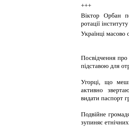
+++
Віктор Орбан п
ротації інститут
Українці масово 
Посвідчення про
підставою для от
Угорці, що мешк
активно зверта
видати паспорт 
Подвійне громадя
зупиняє етнічних