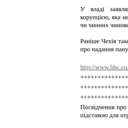
У владі заявл
корупцією, яка н
чи чинних чиновн
Раніше Чехія так
про надання пан
http://www.bbc.co
+++++++++++++
+++++++++++++
+++++++++++++
Посвідчення про
підставою для от