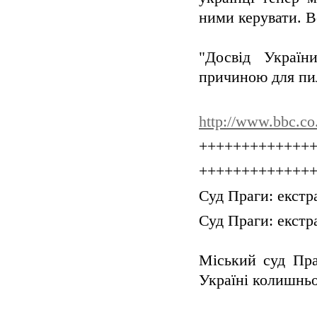
ними керувати. В
"Досвід Україн
причиною для пил
http://www.bbc.co
+++++++++++++
+++++++++++++
Суд Праги: екст
Суд Праги: екст
Міський суд Пра
Україні колишньо