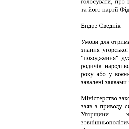
голосувати, про 
та його партії Фі
Ендре Сведнік
Умови для отрима
знання угорсько
"походження" ду
родичів народив
року або у воєнн
завалені заявами 
Міністерство зак
заяв з приводу с
Угорщини ж
зовнішньополіт